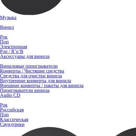
Музыка
Винил
Рок
Поп
Электронная
Рэп / R’n’B
Аксессуары для винила
Виниловые проигрыватели
Конверты / Чистящие средства
Средства для очистки винила
Внутренние конверты для винила
Внешние конверты / пакеты для винила
Проигрыватели винила
Audio CD
Рок
Российская
Поп
Классическая
Саундтреки