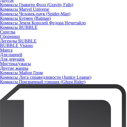
Другое
Комиксы Гравити Фолз (Gravity Falls)
Комиксы Marvel Universe
Комиксы Человек-паук (Spider-Man)
Комиксы Бэтмен (Batman)
Комиксы Земля Королей Федора Нечитайло
Комиксы BUBBLE
Синглы
Сборники
Легенды BUBBLE
BUBBLE Visions
Манга
Для парней
Для девушек
Мистика/ужасы
Другие жанры
Комиксы Майор Гром
Комиксы Лига справедливости (Justice League)
Комиксы Призрачный гонщик (Ghost Rider)