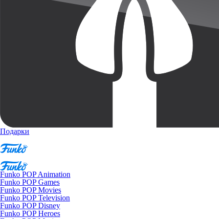
Подарки
Funko POP Animation
Funko POP Games
Funko POP Movies
Funko POP Television
Funko POP Disney
Funko POP Heroes