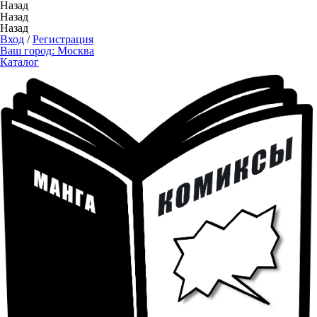
Назад
Назад
Назад
Вход
/
Регистрация
Ваш город:
Москва
Каталог