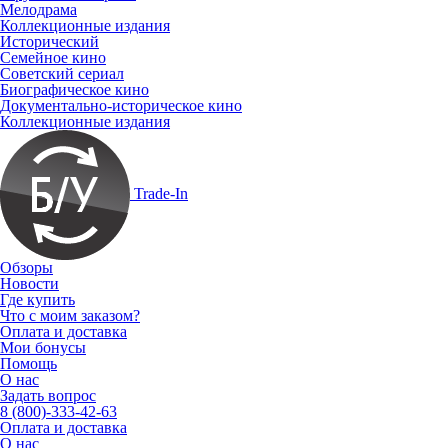
Мелодрама
Коллекционные издания
Исторический
Семейное кино
Советский сериал
Биографическое кино
Документально-историческое кино
Коллекционные издания
Trade-In
Обзоры
Новости
Где купить
Что с моим заказом?
Оплата и доставка
Мои бонусы
Помощь
О нас
Задать вопрос
8 (800)-333-42-63
Оплата и доставка
О нас