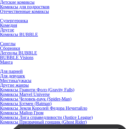
Детские комиксы
Комиксы для подростков
Отечественные комиксы
Супергероика
Комедия
Другое
Комиксы BUBBLE
Синглы
Сборники
Легенды BUBBLE
BUBBLE Visions
Манга
Для парней
Для девушек
Мистика/ужасы
Другие жанры
Комиксы Гравити Фолз (Gravity Falls)
Комиксы Marvel Universe
Комиксы Человек-паук (Spider-Man)
Комиксы Бэтмен (Batman)
Комиксы Земля Королей Федора Нечитайло
Комиксы Майор Гром
Комиксы Лига справедливости (Justice League)
Комиксы Призрачный гонщик (Ghost Rider)