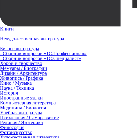
Книги
Нехудожественная литература
Бизнес литература
- Сборник вопросов «1С:Профессионал»
- Сборник вопросов «1С:Специалист»
Хобби и творчество
Мемуары / Биографии
Дизайн / Архитектура
Живопись / Графика
Кино / Музыка
Наука / Техника
История
Иностранные языки
Компьютерная литература
Медицина / Биология
Учебная литература
Психология / Саморазвитие
Религия / Эзотерика
Философия
Фотоискусство
Художественная литература