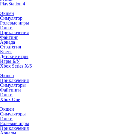
PlayStation 4
Экшен
Симулятор
Ролевые игры
Гонки
Приключения
Файтинг
Аркада
Стратегия
Квест
Детские игры
Игры Б/У
Xbox Series X/S
Экшен
Приключения
Симуляторы
Файтинги
Гонки
Xbox One
Экшен
Симуляторы
Гонки
Ролевые игры
Приключения
Аркады