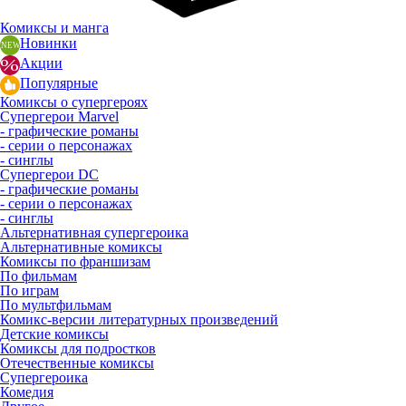
Комиксы и манга
Новинки
Акции
Популярные
Комиксы о супергероях
Супергерои Marvel
- графические романы
- серии о персонажах
- синглы
Супергерои DC
- графические романы
- серии о персонажах
- синглы
Альтернативная супергероика
Альтернативные комиксы
Комиксы по франшизам
По фильмам
По играм
По мультфильмам
Комикс-версии литературных произведений
Детские комиксы
Комиксы для подростков
Отечественные комиксы
Супергероика
Комедия