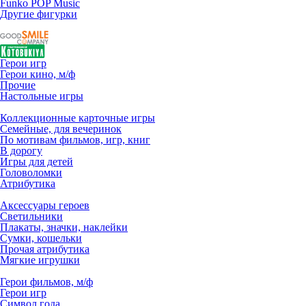
Funko POP Music
Другие фигурки
Герои игр
Герои кино, м/ф
Прочие
Настольные игры
Коллекционные карточные игры
Семейные, для вечеринок
По мотивам фильмов, игр, книг
В дорогу
Игры для детей
Головоломки
Атрибутика
Аксессуары героев
Светильники
Плакаты, значки, наклейки
Сумки, кошельки
Прочая атрибутика
Мягкие игрушки
Герои фильмов, м/ф
Герои игр
Символ года