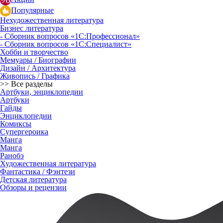
Популярные
Нехудожественная литература
Бизнес литература
- Сборник вопросов «1С:Профессионал»
- Сборник вопросов «1С:Специалист»
Хобби и творчество
Мемуары / Биографии
Дизайн / Архитектура
Живопись / Графика
>> Все разделы
Артбуки, энциклопедии
Артбуки
Гайды
Энциклопедии
Комиксы
Супергероика
Манга
Манга
Ранобэ
Художественная литература
Фантастика / Фэнтези
Детская литература
Обзоры и рецензии