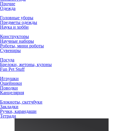
Прочие
Одежда
Головные уборы
Предметы одежды
Наука и хобби
Конструкторы
Научные наборы
Роботы, мини роботы
Сувениры
Посуда
Брелоки, жетоны, кулоны
Fun Pet Stuff
Игрушки
Ошейники
Поводки
Канцелярия
Блокноты, скетчбуки
Закладки
Ручки, карандаши
Тетради