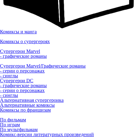
Комиксы и манга
Комиксы о супергероях
Супергерои Marvel
- графические романы
Супергерои Marvel/Графические романы
- серии о персонажах
- синглы
Супергерои DC
- графические романы
- серии о персонажах
- синглы
Альтернативная супергероика
Альтернативные комиксы
Комиксы по франшизам
По фильмам
По играм
По мультфильмам
Комикс-версии литературных произведений