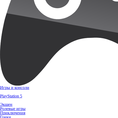
Игры и консоли
PlayStation 5
Экшен
Ролевые игры
Приключения
Гонки