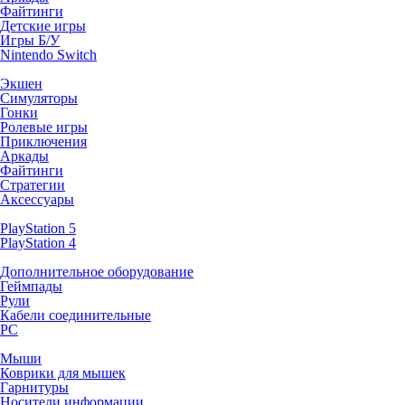
Файтинги
Детские игры
Игры Б/У
Nintendo Switch
Экшен
Симуляторы
Гонки
Ролевые игры
Приключения
Аркады
Файтинги
Стратегии
Аксессуары
PlayStation 5
PlayStation 4
Дополнительное оборудование
Геймпады
Рули
Кабели соединительные
PC
Мыши
Коврики для мышек
Гарнитуры
Носители информации