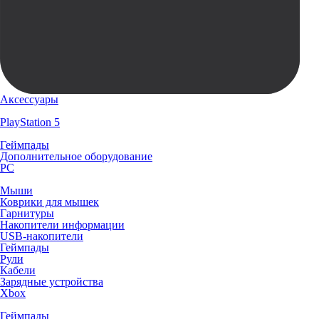
Аксессуары
PlayStation 5
Геймпады
Дополнительное оборудование
PC
Мыши
Коврики для мышек
Гарнитуры
Накопители информации
USB-накопители
Геймпады
Рули
Кабели
Зарядные устройства
Xbox
Геймпады