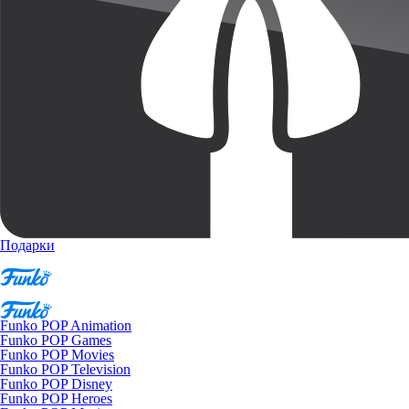
Подарки
Funko POP Animation
Funko POP Games
Funko POP Movies
Funko POP Television
Funko POP Disney
Funko POP Heroes