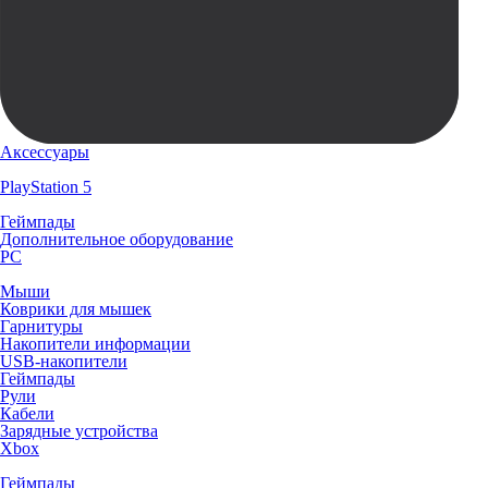
Аксессуары
PlayStation 5
Геймпады
Дополнительное оборудование
PC
Мыши
Коврики для мышек
Гарнитуры
Накопители информации
USB-накопители
Геймпады
Рули
Кабели
Зарядные устройства
Xbox
Геймпады