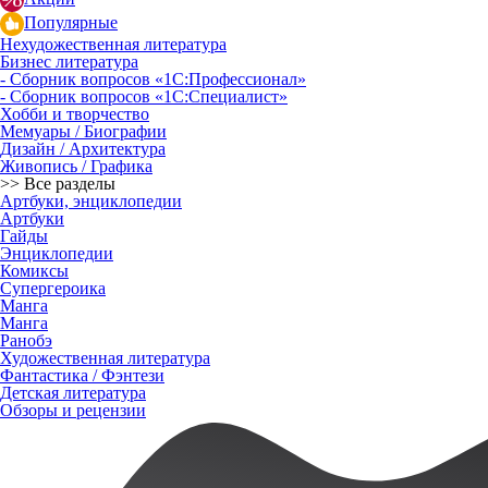
Популярные
Нехудожественная литература
Бизнес литература
- Сборник вопросов «1С:Профессионал»
- Сборник вопросов «1С:Специалист»
Хобби и творчество
Мемуары / Биографии
Дизайн / Архитектура
Живопись / Графика
>> Все разделы
Артбуки, энциклопедии
Артбуки
Гайды
Энциклопедии
Комиксы
Супергероика
Манга
Манга
Ранобэ
Художественная литература
Фантастика / Фэнтези
Детская литература
Обзоры и рецензии