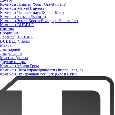
Другое
Комиксы Гравити Фолз (Gravity Falls)
Комиксы Marvel Universe
Комиксы Человек-паук (Spider-Man)
Комиксы Бэтмен (Batman)
Комиксы Земля Королей Федора Нечитайло
Комиксы BUBBLE
Синглы
Сборники
Легенды BUBBLE
BUBBLE Visions
Манга
Для парней
Для девушек
Мистика/ужасы
Другие жанры
Комиксы Майор Гром
Комиксы Лига справедливости (Justice League)
Комиксы Призрачный гонщик (Ghost Rider)