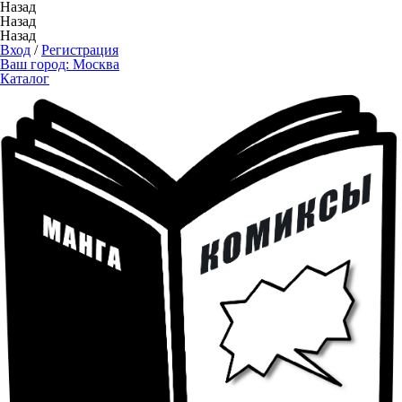
Назад
Назад
Назад
Вход
/
Регистрация
Ваш город:
Москва
Каталог