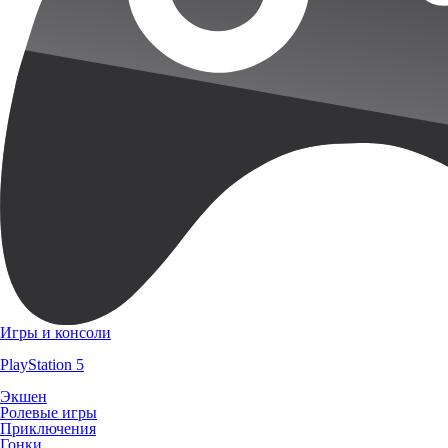
Игры и консоли
PlayStation 5
Экшен
Ролевые игры
Приключения
Гонки