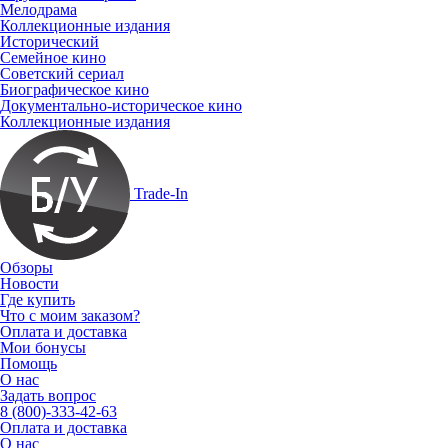
Мелодрама
Коллекционные издания
Исторический
Семейное кино
Советский сериал
Биографическое кино
Документально-историческое кино
Коллекционные издания
Trade-In
Обзоры
Новости
Где купить
Что с моим заказом?
Оплата и доставка
Мои бонусы
Помощь
О нас
Задать вопрос
8 (800)-333-42-63
Оплата и доставка
О нас