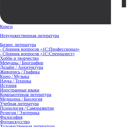
Книги
Нехудожественная литература
Бизнес литература
- Сборник вопросов «1С:Профессионал»
- Сборник вопросов «1С:Специалист»
Хобби и творчество
Мемуары / Биографии
Дизайн / Архитектура
Живопись / Графика
Кино / Музыка
Наука / Техника
История
Иностранные языки
Компьютерная литература
Медицина / Биология
Учебная литература
Психология / Саморазвитие
Религия / Эзотерика
Философия
Фотоискусство
Художественная литература