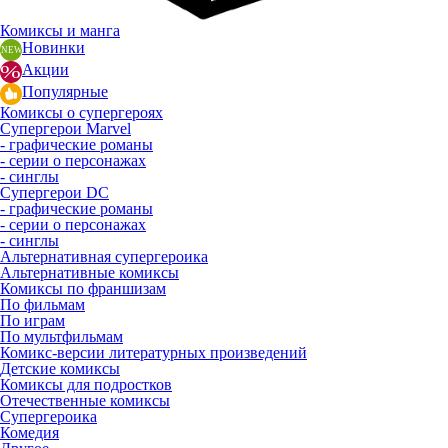
Комиксы и манга
Новинки
Акции
Популярные
Комиксы о супергероях
Супергерои Marvel
- графические романы
- серии о персонажах
- синглы
Супергерои DC
- графические романы
- серии о персонажах
- синглы
Альтернативная супергероика
Альтернативные комиксы
Комиксы по франшизам
По фильмам
По играм
По мультфильмам
Комикс-версии литературных произведений
Детские комиксы
Комиксы для подростков
Отечественные комиксы
Супергероика
Комедия