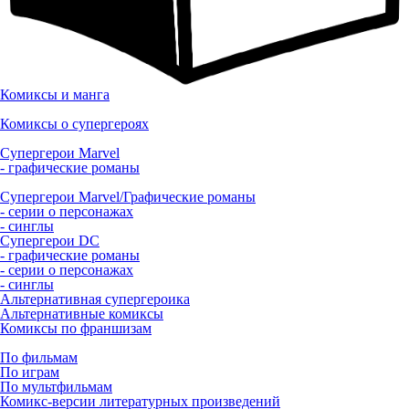
Комиксы и манга
Комиксы о супергероях
Супергерои Marvel
- графические романы
Супергерои Marvel/Графические романы
- серии о персонажах
- синглы
Супергерои DC
- графические романы
- серии о персонажах
- синглы
Альтернативная супергероика
Альтернативные комиксы
Комиксы по франшизам
По фильмам
По играм
По мультфильмам
Комикс-версии литературных произведений