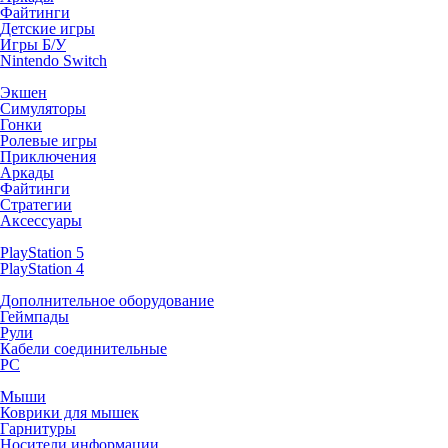
Файтинги
Детские игры
Игры Б/У
Nintendo Switch
Экшен
Симуляторы
Гонки
Ролевые игры
Приключения
Аркады
Файтинги
Стратегии
Аксессуары
PlayStation 5
PlayStation 4
Дополнительное оборудование
Геймпады
Рули
Кабели соединительные
PC
Мыши
Коврики для мышек
Гарнитуры
Носители информации