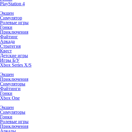
PlayStation 4
Экшен
Симулятор
Ролевые игры
Гонки
Приключения
Файтинг
Аркада
Стратегия
Квест
Детские игры
Игры Б/У
Xbox Series X/S
Экшен
Приключения
Симуляторы
Файтинги
Гонки
Xbox One
Экшен
Симуляторы
Гонки
Ролевые игры
Приключения
Аркады