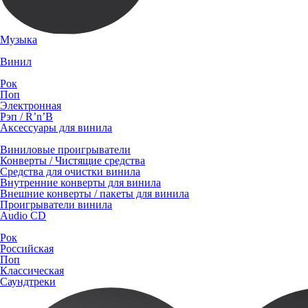
Музыка
Винил
Рок
Поп
Электронная
Рэп / R’n’B
Аксессуары для винила
Виниловые проигрыватели
Конверты / Чистящие средства
Средства для очистки винила
Внутренние конверты для винила
Внешние конверты / пакеты для винила
Проигрыватели винила
Audio CD
Рок
Российская
Поп
Классическая
Саундтреки