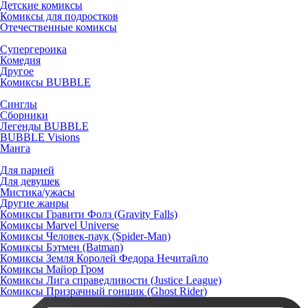
Детские комиксы
Комиксы для подростков
Отечественные комиксы
Супергероика
Комедия
Другое
Комиксы BUBBLE
Синглы
Сборники
Легенды BUBBLE
BUBBLE Visions
Манга
Для парней
Для девушек
Мистика/ужасы
Другие жанры
Комиксы Гравити Фолз (Gravity Falls)
Комиксы Marvel Universe
Комиксы Человек-паук (Spider-Man)
Комиксы Бэтмен (Batman)
Комиксы Земля Королей Федора Нечитайло
Комиксы Майор Гром
Комиксы Лига справедливости (Justice League)
Комиксы Призрачный гонщик (Ghost Rider)