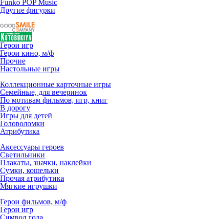
Funko POP Music
Другие фигурки
Герои игр
Герои кино, м/ф
Прочие
Настольные игры
Коллекционные карточные игры
Семейные, для вечеринок
По мотивам фильмов, игр, книг
В дорогу
Игры для детей
Головоломки
Атрибутика
Аксессуары героев
Светильники
Плакаты, значки, наклейки
Сумки, кошельки
Прочая атрибутика
Мягкие игрушки
Герои фильмов, м/ф
Герои игр
Символ года