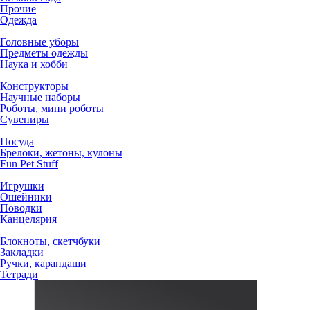
Прочие
Одежда
Головные уборы
Предметы одежды
Наука и хобби
Конструкторы
Научные наборы
Роботы, мини роботы
Сувениры
Посуда
Брелоки, жетоны, кулоны
Fun Pet Stuff
Игрушки
Ошейники
Поводки
Канцелярия
Блокноты, скетчбуки
Закладки
Ручки, карандаши
Тетради