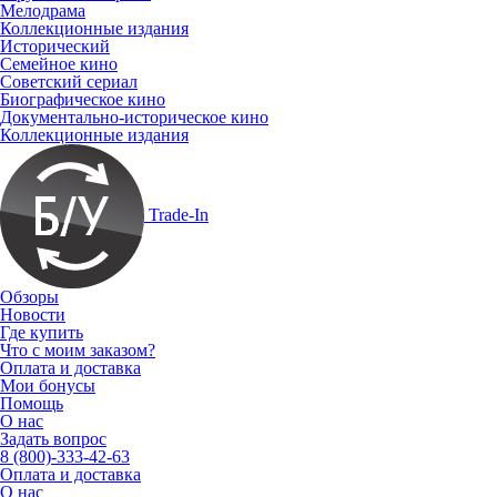
Мелодрама
Коллекционные издания
Исторический
Семейное кино
Советский сериал
Биографическое кино
Документально-историческое кино
Коллекционные издания
Trade-In
Обзоры
Новости
Где купить
Что с моим заказом?
Оплата и доставка
Мои бонусы
Помощь
О нас
Задать вопрос
8 (800)-333-42-63
Оплата и доставка
О нас