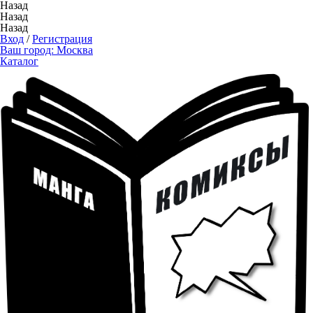
Назад
Назад
Назад
Вход
/
Регистрация
Ваш город:
Москва
Каталог