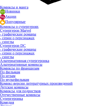
Комиксы и манга
Новинки
Акции
Популярные
Комиксы о супергероях
Супергерои Marvel
- графические романы
- серии о персонажах
- синглы
Супергерои DC
- графические романы
- серии о персонажах
- синглы
Альтернативная супергероика
Альтернативные комиксы
Комиксы по франшизам
По фильмам
По играм
По мультфильмам
Комикс-версии литературных произведений
Детские комиксы
Комиксы для подростков
Отечественные комиксы
Супергероика
Комедия