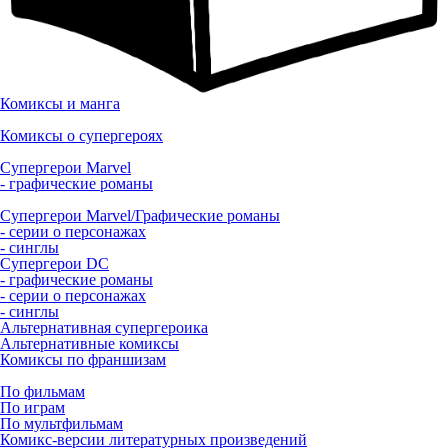
Комиксы и манга
Комиксы о супергероях
Супергерои Marvel
- графические романы
Супергерои Marvel/Графические романы
- серии о персонажах
- синглы
Супергерои DC
- графические романы
- серии о персонажах
- синглы
Альтернативная супергероика
Альтернативные комиксы
Комиксы по франшизам
По фильмам
По играм
По мультфильмам
Комикс-версии литературных произведений