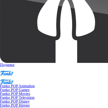
Подарки
Funko POP Animation
Funko POP Games
Funko POP Movies
Funko POP Television
Funko POP Disney
Funko POP Heroes