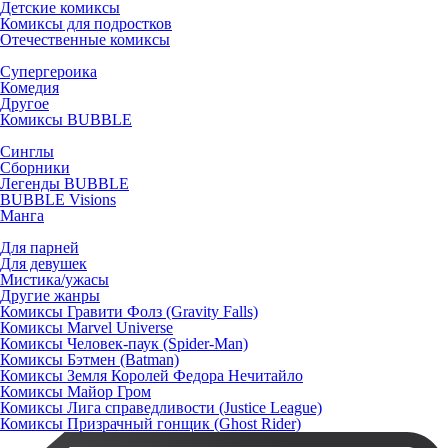
Детские комиксы
Комиксы для подростков
Отечественные комиксы
Супергероика
Комедия
Другое
Комиксы BUBBLE
Синглы
Сборники
Легенды BUBBLE
BUBBLE Visions
Манга
Для парней
Для девушек
Мистика/ужасы
Другие жанры
Комиксы Гравити Фолз (Gravity Falls)
Комиксы Marvel Universe
Комиксы Человек-паук (Spider-Man)
Комиксы Бэтмен (Batman)
Комиксы Земля Королей Федора Нечитайло
Комиксы Майор Гром
Комиксы Лига справедливости (Justice League)
Комиксы Призрачный гонщик (Ghost Rider)