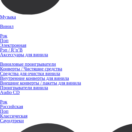
Музыка
Винил
Рок
Поп
Электронная
Рэп / R’n’B
Аксессуары для винила
Виниловые проигрыватели
Конверты / Чистящие средства
Средства для очистки винила
Внутренние конверты для винила
Внешние конверты / пакеты для винила
Проигрыватели винила
Audio CD
Рок
Российская
Поп
Классическая
Саундтреки