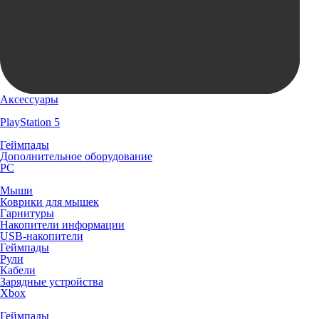
Аксессуары
PlayStation 5
Геймпады
Дополнительное оборудование
PC
Мыши
Коврики для мышек
Гарнитуры
Накопители информации
USB-накопители
Геймпады
Рули
Кабели
Зарядные устройства
Xbox
Геймпады