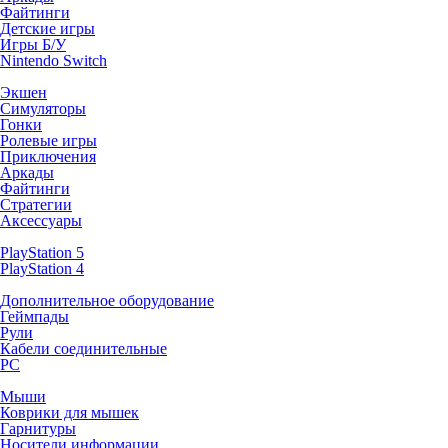
Файтинги
Детские игры
Игры Б/У
Nintendo Switch
Экшен
Симуляторы
Гонки
Ролевые игры
Приключения
Аркады
Файтинги
Стратегии
Аксессуары
PlayStation 5
PlayStation 4
Дополнительное оборудование
Геймпады
Рули
Кабели соединительные
PC
Мыши
Коврики для мышек
Гарнитуры
Носители информации