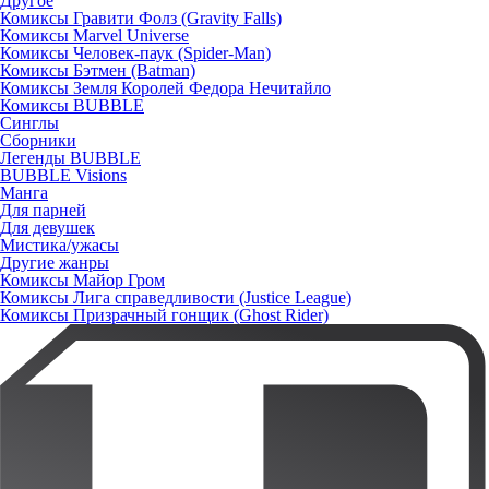
Другое
Комиксы Гравити Фолз (Gravity Falls)
Комиксы Marvel Universe
Комиксы Человек-паук (Spider-Man)
Комиксы Бэтмен (Batman)
Комиксы Земля Королей Федора Нечитайло
Комиксы BUBBLE
Синглы
Сборники
Легенды BUBBLE
BUBBLE Visions
Манга
Для парней
Для девушек
Мистика/ужасы
Другие жанры
Комиксы Майор Гром
Комиксы Лига справедливости (Justice League)
Комиксы Призрачный гонщик (Ghost Rider)