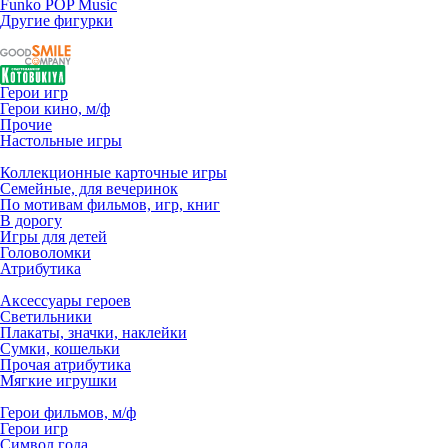
Funko POP Music
Другие фигурки
Герои игр
Герои кино, м/ф
Прочие
Настольные игры
Коллекционные карточные игры
Семейные, для вечеринок
По мотивам фильмов, игр, книг
В дорогу
Игры для детей
Головоломки
Атрибутика
Аксессуары героев
Светильники
Плакаты, значки, наклейки
Сумки, кошельки
Прочая атрибутика
Мягкие игрушки
Герои фильмов, м/ф
Герои игр
Символ года