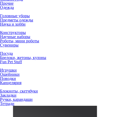
Прочие
Одежда
Головные уборы
Предметы одежды
Наука и хобби
Конструкторы
Научные наборы
Роботы, мини роботы
Сувениры
Посуда
Брелоки, жетоны, кулоны
Fun Pet Stuff
Игрушки
Ошейники
Поводки
Канцелярия
Блокноты, скетчбуки
Закладки
Ручки, карандаши
Тетради