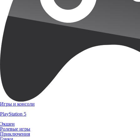
Игры и консоли
PlayStation 5
Экшен
Ролевые игры
Приключения
Гонки