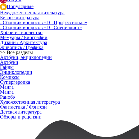
Популярные
Нехудожественная литература
Бизнес литература
- Сборник вопросов «1С:Профессионал»
- Сборник вопросов «1С:Специалист»
Хобби и творчество
Мемуары / Биографии
Дизайн / Архитектура
Живопись / Графика
>> Все разделы
Артбуки, энциклопедии
Артбуки
Гайды
Энциклопедии
Комиксы
Супергероика
Манга
Манга
Ранобэ
Художественная литература
Фантастика / Фэнтези
Детская литература
Обзоры и рецензии