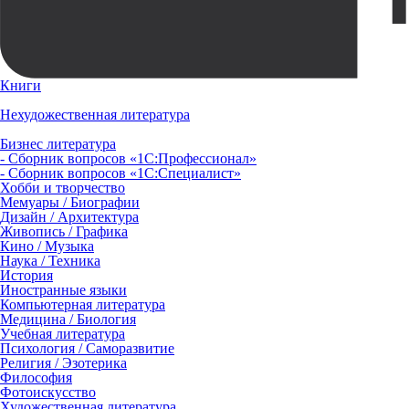
Книги
Нехудожественная литература
Бизнес литература
- Сборник вопросов «1С:Профессионал»
- Сборник вопросов «1С:Специалист»
Хобби и творчество
Мемуары / Биографии
Дизайн / Архитектура
Живопись / Графика
Кино / Музыка
Наука / Техника
История
Иностранные языки
Компьютерная литература
Медицина / Биология
Учебная литература
Психология / Саморазвитие
Религия / Эзотерика
Философия
Фотоискусство
Художественная литература