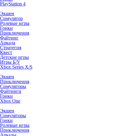
PlayStation 4
Экшен
Симулятор
Ролевые игры
Гонки
Приключения
Файтинг
Аркада
Стратегия
Квест
Детские игры
Игры Б/У
Xbox Series X/S
Экшен
Приключения
Симуляторы
Файтинги
Гонки
Xbox One
Экшен
Симуляторы
Гонки
Ролевые игры
Приключения
Аркады