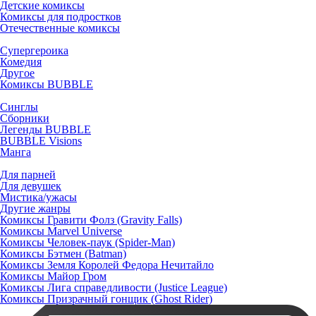
Детские комиксы
Комиксы для подростков
Отечественные комиксы
Супергероика
Комедия
Другое
Комиксы BUBBLE
Синглы
Сборники
Легенды BUBBLE
BUBBLE Visions
Манга
Для парней
Для девушек
Мистика/ужасы
Другие жанры
Комиксы Гравити Фолз (Gravity Falls)
Комиксы Marvel Universe
Комиксы Человек-паук (Spider-Man)
Комиксы Бэтмен (Batman)
Комиксы Земля Королей Федора Нечитайло
Комиксы Майор Гром
Комиксы Лига справедливости (Justice League)
Комиксы Призрачный гонщик (Ghost Rider)