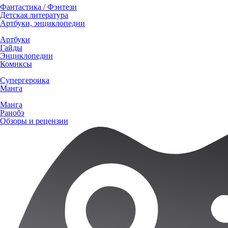
Фантастика / Фэнтези
Детская литература
Артбуки, энциклопедии
Артбуки
Гайды
Энциклопедии
Комиксы
Супергероика
Манга
Манга
Ранобэ
Обзоры и рецензии