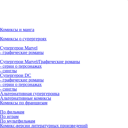
Комиксы и манга
Комиксы о супергероях
Супергерои Marvel
- графические романы
Супергерои Marvel/Графические романы
- серии о персонажах
- синглы
Супергерои DC
- графические романы
- серии о персонажах
- синглы
Альтернативная супергероика
Альтернативные комиксы
Комиксы по франшизам
По фильмам
По играм
По мультфильмам
Комикс-версии литературных произведений