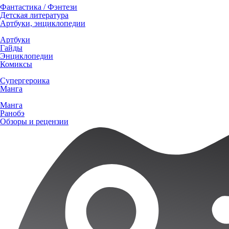
Фантастика / Фэнтези
Детская литература
Артбуки, энциклопедии
Артбуки
Гайды
Энциклопедии
Комиксы
Супергероика
Манга
Манга
Ранобэ
Обзоры и рецензии