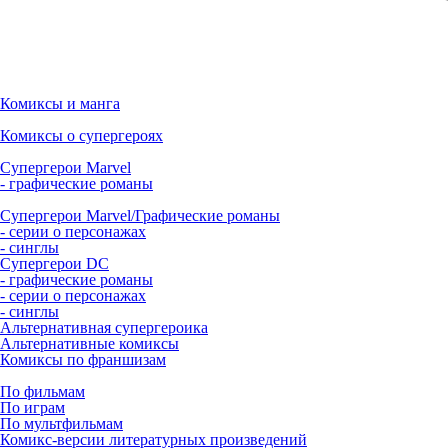
Комиксы и манга
Комиксы о супергероях
Супергерои Marvel
- графические романы
Супергерои Marvel/Графические романы
- серии о персонажах
- синглы
Супергерои DC
- графические романы
- серии о персонажах
- синглы
Альтернативная супергероика
Альтернативные комиксы
Комиксы по франшизам
По фильмам
По играм
По мультфильмам
Комикс-версии литературных произведений