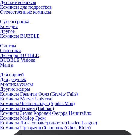
Детские комиксы
Комиксы для подростков
Отечественные комиксы
Супергероика
Комедия
Другое
Комиксы BUBBLE
Синглы
Сборники
Легенды BUBBLE
BUBBLE Visions
Манга
Для парней
Для девушек
Мистика/ужасы
Другие жанры
Комиксы Гравити Фолз (Gravity Falls)
Комиксы Marvel Universe
Комиксы Человек-паук (Spider-Man)
Комиксы Бэтмен (Batman)
Комиксы Земля Королей Федора Нечитайло
Комиксы Майор Гром
Комиксы Лига справедливости (Justice League)
Комиксы Призрачный гонщик (Ghost Rider)