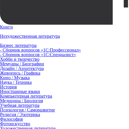
Книги
Нехудожественная литература
Бизнес литература
- Сборник вопросов «1С:Профессионал»
- Сборник вопросов «1С:Специалист»
Хобби и творчество
Мемуары / Биографии
Дизайн / Архитектура
Живопись / Графика
Кино / Музыка
Наука / Техника
История
Иностранные языки
Компьютерная литература
Медицина / Биология
Учебная литература
Психология / Саморазвитие
Религия / Эзотерика
Философия
Фотоискусство
Художественная литература