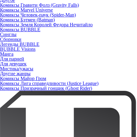
Другое
Комиксы Гравити Фолз (Gravity Falls)
Комиксы Marvel Universe
Комиксы Человек-паук (Spider-Man)
Комиксы Бэтмен (Batman)
Комиксы Земля Королей Федора Нечитайло
Комиксы BUBBLE
Синглы
Сборники
Легенды BUBBLE
BUBBLE Visions
Манга
Для парней
Для девушек
Мистика/ужасы
Другие жанры
Комиксы Майор Гром
Комиксы Лига справедливости (Justice League)
Комиксы Призрачный гонщик (Ghost Rider)