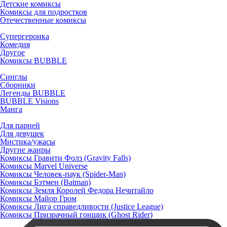
Детские комиксы
Комиксы для подростков
Отечественные комиксы
Супергероика
Комедия
Другое
Комиксы BUBBLE
Синглы
Сборники
Легенды BUBBLE
BUBBLE Visions
Манга
Для парней
Для девушек
Мистика/ужасы
Другие жанры
Комиксы Гравити Фолз (Gravity Falls)
Комиксы Marvel Universe
Комиксы Человек-паук (Spider-Man)
Комиксы Бэтмен (Batman)
Комиксы Земля Королей Федора Нечитайло
Комиксы Майор Гром
Комиксы Лига справедливости (Justice League)
Комиксы Призрачный гонщик (Ghost Rider)