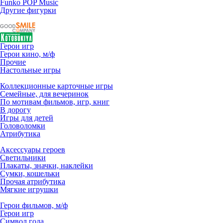
Funko POP Music
Другие фигурки
Герои игр
Герои кино, м/ф
Прочие
Настольные игры
Коллекционные карточные игры
Семейные, для вечеринок
По мотивам фильмов, игр, книг
В дорогу
Игры для детей
Головоломки
Атрибутика
Аксессуары героев
Светильники
Плакаты, значки, наклейки
Сумки, кошельки
Прочая атрибутика
Мягкие игрушки
Герои фильмов, м/ф
Герои игр
Символ года