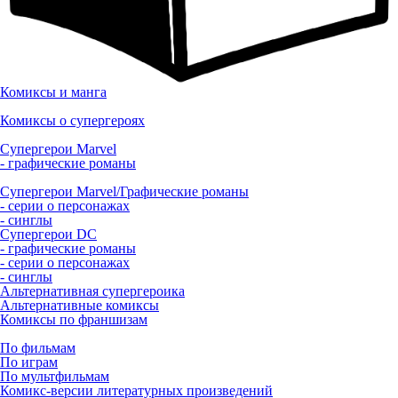
Комиксы и манга
Комиксы о супергероях
Супергерои Marvel
- графические романы
Супергерои Marvel/Графические романы
- серии о персонажах
- синглы
Супергерои DC
- графические романы
- серии о персонажах
- синглы
Альтернативная супергероика
Альтернативные комиксы
Комиксы по франшизам
По фильмам
По играм
По мультфильмам
Комикс-версии литературных произведений