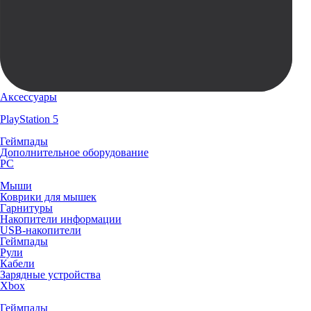
Аксессуары
PlayStation 5
Геймпады
Дополнительное оборудование
PC
Мыши
Коврики для мышек
Гарнитуры
Накопители информации
USB-накопители
Геймпады
Рули
Кабели
Зарядные устройства
Xbox
Геймпады