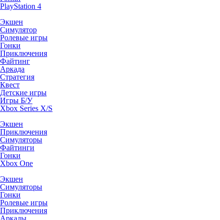
PlayStation 4
Экшен
Симулятор
Ролевые игры
Гонки
Приключения
Файтинг
Аркада
Стратегия
Квест
Детские игры
Игры Б/У
Xbox Series X/S
Экшен
Приключения
Симуляторы
Файтинги
Гонки
Xbox One
Экшен
Симуляторы
Гонки
Ролевые игры
Приключения
Аркады