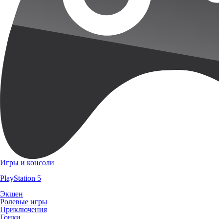
Игры и консоли
PlayStation 5
Экшен
Ролевые игры
Приключения
Гонки