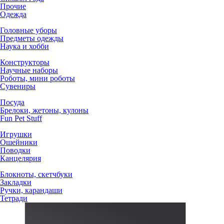
Прочие
Одежда
Головные уборы
Предметы одежды
Наука и хобби
Конструкторы
Научные наборы
Роботы, мини роботы
Сувениры
Посуда
Брелоки, жетоны, кулоны
Fun Pet Stuff
Игрушки
Ошейники
Поводки
Канцелярия
Блокноты, скетчбуки
Закладки
Ручки, карандаши
Тетради