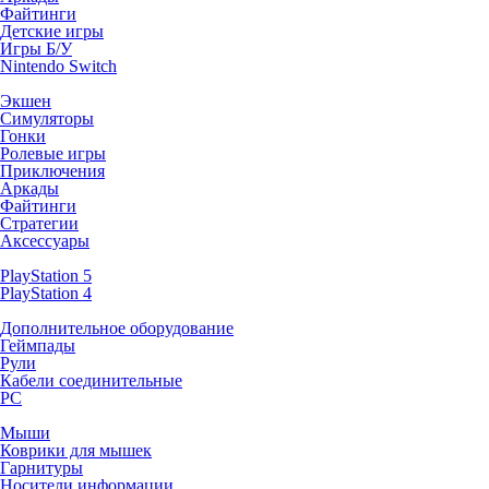
Файтинги
Детские игры
Игры Б/У
Nintendo Switch
Экшен
Симуляторы
Гонки
Ролевые игры
Приключения
Аркады
Файтинги
Стратегии
Аксессуары
PlayStation 5
PlayStation 4
Дополнительное оборудование
Геймпады
Рули
Кабели соединительные
PC
Мыши
Коврики для мышек
Гарнитуры
Носители информации