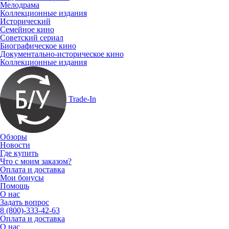
Мелодрама
Коллекционные издания
Исторический
Семейное кино
Советский сериал
Биографическое кино
Документально-историческое кино
Коллекционные издания
Trade-In
Обзоры
Новости
Где купить
Что с моим заказом?
Оплата и доставка
Мои бонусы
Помощь
О нас
Задать вопрос
8 (800)-333-42-63
Оплата и доставка
О нас