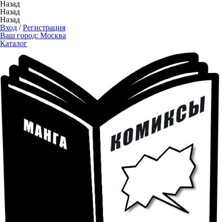
Назад
Назад
Назад
Вход
/
Регистрация
Ваш город:
Москва
Каталог