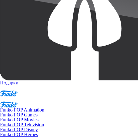
Подарки
Funko POP Animation
Funko POP Games
Funko POP Movies
Funko POP Television
Funko POP Disney
Funko POP Heroes