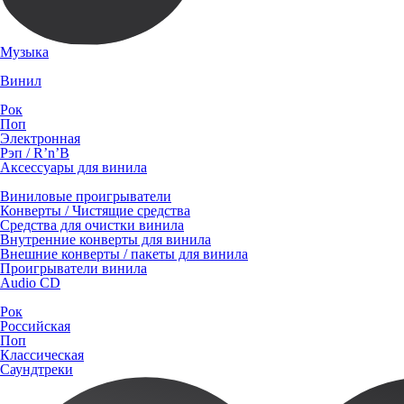
Музыка
Винил
Рок
Поп
Электронная
Рэп / R’n’B
Аксессуары для винила
Виниловые проигрыватели
Конверты / Чистящие средства
Средства для очистки винила
Внутренние конверты для винила
Внешние конверты / пакеты для винила
Проигрыватели винила
Audio CD
Рок
Российская
Поп
Классическая
Саундтреки