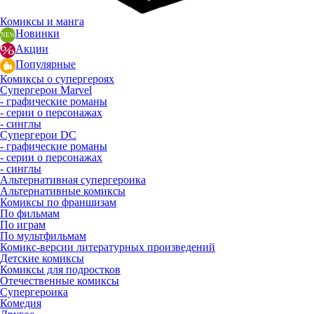
Комиксы и манга
Новинки
Акции
Популярные
Комиксы о супергероях
Супергерои Marvel
- графические романы
- серии о персонажах
- синглы
Супергерои DC
- графические романы
- серии о персонажах
- синглы
Альтернативная супергероика
Альтернативные комиксы
Комиксы по франшизам
По фильмам
По играм
По мультфильмам
Комикс-версии литературных произведений
Детские комиксы
Комиксы для подростков
Отечественные комиксы
Супергероика
Комедия