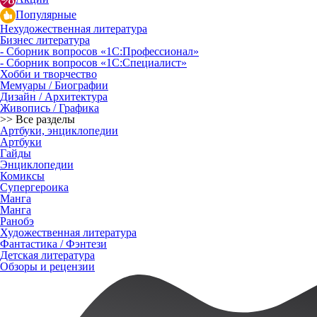
Популярные
Нехудожественная литература
Бизнес литература
- Сборник вопросов «1С:Профессионал»
- Сборник вопросов «1С:Специалист»
Хобби и творчество
Мемуары / Биографии
Дизайн / Архитектура
Живопись / Графика
>> Все разделы
Артбуки, энциклопедии
Артбуки
Гайды
Энциклопедии
Комиксы
Супергероика
Манга
Манга
Ранобэ
Художественная литература
Фантастика / Фэнтези
Детская литература
Обзоры и рецензии