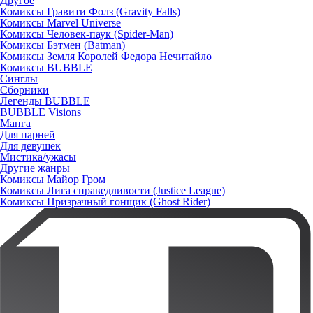
Другое
Комиксы Гравити Фолз (Gravity Falls)
Комиксы Marvel Universe
Комиксы Человек-паук (Spider-Man)
Комиксы Бэтмен (Batman)
Комиксы Земля Королей Федора Нечитайло
Комиксы BUBBLE
Синглы
Сборники
Легенды BUBBLE
BUBBLE Visions
Манга
Для парней
Для девушек
Мистика/ужасы
Другие жанры
Комиксы Майор Гром
Комиксы Лига справедливости (Justice League)
Комиксы Призрачный гонщик (Ghost Rider)