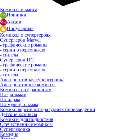
Комиксы и манга
Новинки
Акции
Популярные
Комиксы о супергероях
Супергерои Marvel
- графические романы
- серии о персонажах
- синглы
Супергерои DC
- графические романы
- серии о персонажах
- синглы
Альтернативная супергероика
Альтернативные комиксы
Комиксы по франшизам
По фильмам
По играм
По мультфильмам
Комикс-версии литературных произведений
Детские комиксы
Комиксы для подростков
Отечественные комиксы
Супергероика
Комедия