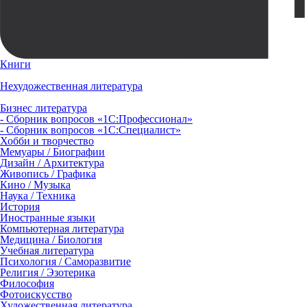
Книги
Нехудожественная литература
Бизнес литература
- Сборник вопросов «1С:Профессионал»
- Сборник вопросов «1С:Специалист»
Хобби и творчество
Мемуары / Биографии
Дизайн / Архитектура
Живопись / Графика
Кино / Музыка
Наука / Техника
История
Иностранные языки
Компьютерная литература
Медицина / Биология
Учебная литература
Психология / Саморазвитие
Религия / Эзотерика
Философия
Фотоискусство
Художественная литература