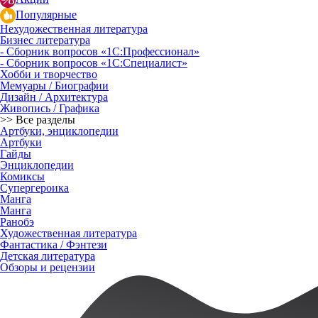
Популярные
Нехудожественная литература
Бизнес литература
- Сборник вопросов «1С:Профессионал»
- Сборник вопросов «1С:Специалист»
Хобби и творчество
Мемуары / Биографии
Дизайн / Архитектура
Живопись / Графика
>> Все разделы
Артбуки, энциклопедии
Артбуки
Гайды
Энциклопедии
Комиксы
Супергероика
Манга
Манга
Ранобэ
Художественная литература
Фантастика / Фэнтези
Детская литература
Обзоры и рецензии