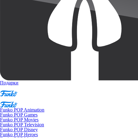
Подарки
Funko POP Animation
Funko POP Games
Funko POP Movies
Funko POP Television
Funko POP Disney
Funko POP Heroes