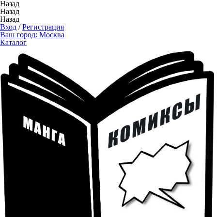
Назад
Назад
Назад
Вход
/
Регистрация
Ваш город:
Москва
Каталог