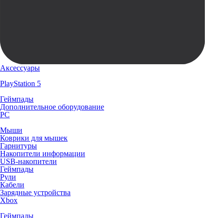
Аксессуары
PlayStation 5
Геймпады
Дополнительное оборудование
PC
Мыши
Коврики для мышек
Гарнитуры
Накопители информации
USB-накопители
Геймпады
Рули
Кабели
Зарядные устройства
Xbox
Геймпады