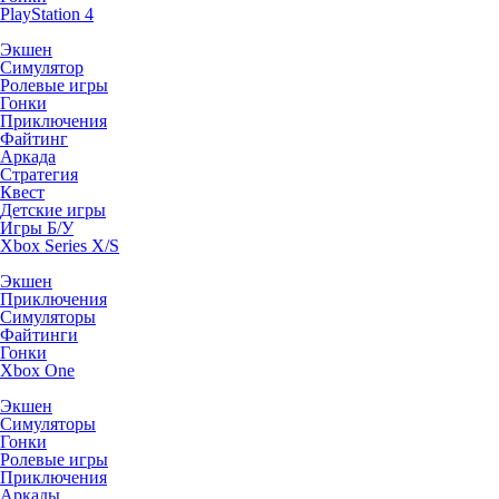
PlayStation 4
Экшен
Симулятор
Ролевые игры
Гонки
Приключения
Файтинг
Аркада
Стратегия
Квест
Детские игры
Игры Б/У
Xbox Series X/S
Экшен
Приключения
Симуляторы
Файтинги
Гонки
Xbox One
Экшен
Симуляторы
Гонки
Ролевые игры
Приключения
Аркады