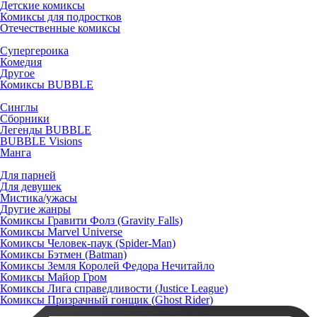
Детские комиксы
Комиксы для подростков
Отечественные комиксы
Супергероика
Комедия
Другое
Комиксы BUBBLE
Синглы
Сборники
Легенды BUBBLE
BUBBLE Visions
Манга
Для парней
Для девушек
Мистика/ужасы
Другие жанры
Комиксы Гравити Фолз (Gravity Falls)
Комиксы Marvel Universe
Комиксы Человек-паук (Spider-Man)
Комиксы Бэтмен (Batman)
Комиксы Земля Королей Федора Нечитайло
Комиксы Майор Гром
Комиксы Лига справедливости (Justice League)
Комиксы Призрачный гонщик (Ghost Rider)