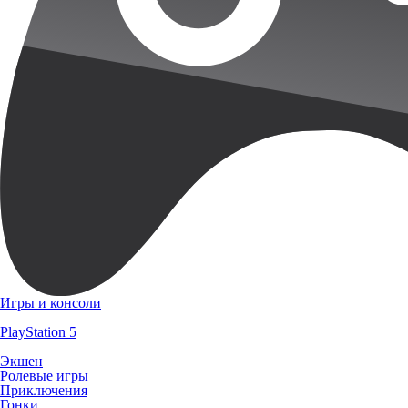
Игры и консоли
PlayStation 5
Экшен
Ролевые игры
Приключения
Гонки