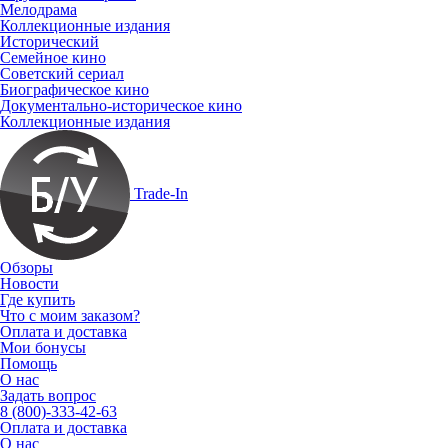
Мелодрама
Коллекционные издания
Исторический
Семейное кино
Советский сериал
Биографическое кино
Документально-историческое кино
Коллекционные издания
Trade-In
Обзоры
Новости
Где купить
Что с моим заказом?
Оплата и доставка
Мои бонусы
Помощь
О нас
Задать вопрос
8 (800)-333-42-63
Оплата и доставка
О нас