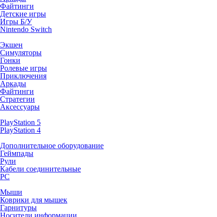
Файтинги
Детские игры
Игры Б/У
Nintendo Switch
Экшен
Симуляторы
Гонки
Ролевые игры
Приключения
Аркады
Файтинги
Стратегии
Аксессуары
PlayStation 5
PlayStation 4
Дополнительное оборудование
Геймпады
Рули
Кабели соединительные
PC
Мыши
Коврики для мышек
Гарнитуры
Носители информации