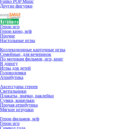
Funko POP Music
Другие фигурки
Герои игр
Герои кино, м/ф
Прочие
Настольные игры
Коллекционные карточные игры
Семейные, для вечеринок
По мотивам фильмов, игр, книг
В дорогу
Игры для детей
Головоломки
Атрибутика
Аксессуары героев
Светильники
Плакаты, значки, наклейки
Сумки, кошельки
Прочая атрибутика
Мягкие игрушки
Герои фильмов, м/ф
Герои игр
Символ года