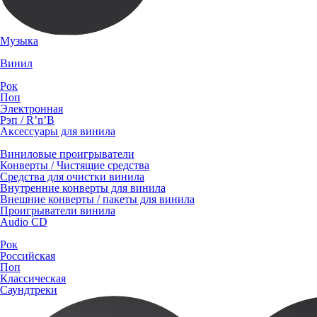
Музыка
Винил
Рок
Поп
Электронная
Рэп / R’n’B
Аксессуары для винила
Виниловые проигрыватели
Конверты / Чистящие средства
Средства для очистки винила
Внутренние конверты для винила
Внешние конверты / пакеты для винила
Проигрыватели винила
Audio CD
Рок
Российская
Поп
Классическая
Саундтреки