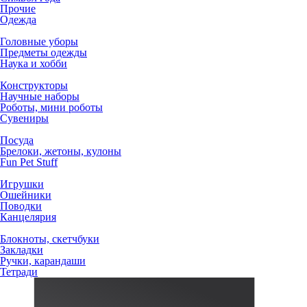
Прочие
Одежда
Головные уборы
Предметы одежды
Наука и хобби
Конструкторы
Научные наборы
Роботы, мини роботы
Сувениры
Посуда
Брелоки, жетоны, кулоны
Fun Pet Stuff
Игрушки
Ошейники
Поводки
Канцелярия
Блокноты, скетчбуки
Закладки
Ручки, карандаши
Тетради