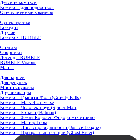
Детские комиксы
Комиксы для подростков
Отечественные комиксы
Супергероика
Комедия
Другое
Комиксы BUBBLE
Синглы
Сборники
Легенды BUBBLE
BUBBLE Visions
Манга
Для парней
Для девушек
Мистика/ужасы
Другие жанры
Комиксы Гравити Фолз (Gravity Falls)
Комиксы Marvel Universe
Комиксы Человек-паук (Spider-Man)
Комиксы Бэтмен (Batman)
Комиксы Земля Королей Федора Нечитайло
Комиксы Майор Гром
Комиксы Лига справедливости (Justice League)
Комиксы Призрачный гонщик (Ghost Rider)