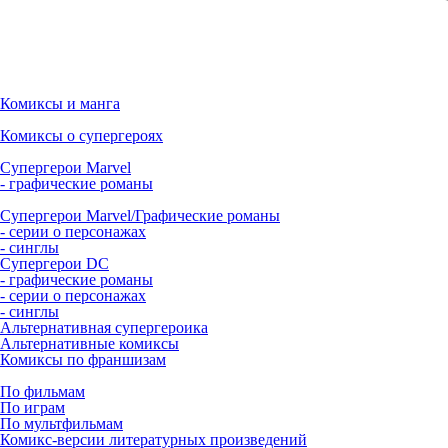
Комиксы и манга
Комиксы о супергероях
Супергерои Marvel
- графические романы
Супергерои Marvel/Графические романы
- серии о персонажах
- синглы
Супергерои DC
- графические романы
- серии о персонажах
- синглы
Альтернативная супергероика
Альтернативные комиксы
Комиксы по франшизам
По фильмам
По играм
По мультфильмам
Комикс-версии литературных произведений