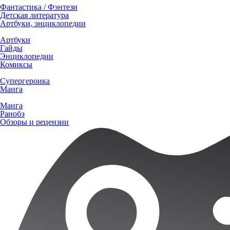
Фантастика / Фэнтези
Детская литература
Артбуки, энциклопедии
Артбуки
Гайды
Энциклопедии
Комиксы
Супергероика
Манга
Манга
Ранобэ
Обзоры и рецензии