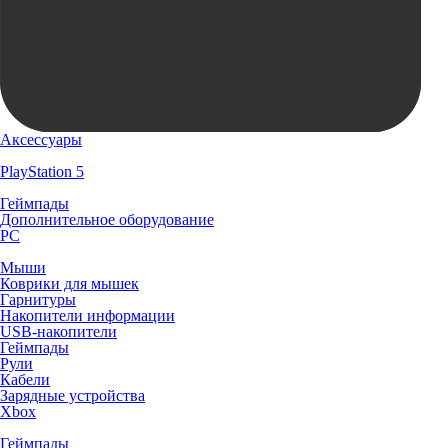
Аксессуары
PlayStation 5
Геймпады
Дополнительное оборудование
PC
Мыши
Коврики для мышек
Гарнитуры
Накопители информации
USB-накопители
Геймпады
Рули
Кабели
Зарядные устройства
Xbox
Геймпады