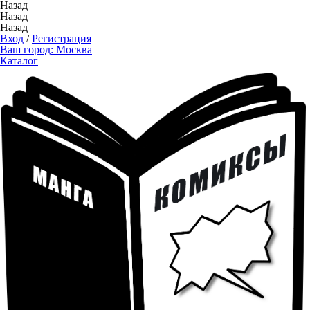
Назад
Назад
Назад
Вход
/
Регистрация
Ваш город:
Москва
Каталог