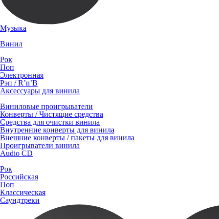
Музыка
Винил
Рок
Поп
Электронная
Рэп / R’n’B
Аксессуары для винила
Виниловые проигрыватели
Конверты / Чистящие средства
Средства для очистки винила
Внутренние конверты для винила
Внешние конверты / пакеты для винила
Проигрыватели винила
Audio CD
Рок
Российская
Поп
Классическая
Саундтреки