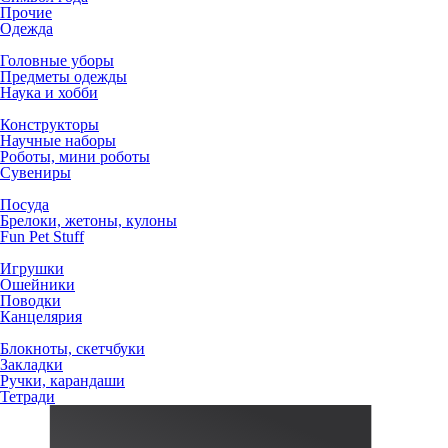
Прочие
Одежда
Головные уборы
Предметы одежды
Наука и хобби
Конструкторы
Научные наборы
Роботы, мини роботы
Сувениры
Посуда
Брелоки, жетоны, кулоны
Fun Pet Stuff
Игрушки
Ошейники
Поводки
Канцелярия
Блокноты, скетчбуки
Закладки
Ручки, карандаши
Тетради