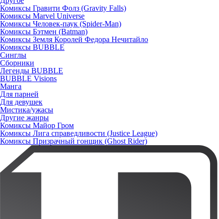
Другое
Комиксы Гравити Фолз (Gravity Falls)
Комиксы Marvel Universe
Комиксы Человек-паук (Spider-Man)
Комиксы Бэтмен (Batman)
Комиксы Земля Королей Федора Нечитайло
Комиксы BUBBLE
Синглы
Сборники
Легенды BUBBLE
BUBBLE Visions
Манга
Для парней
Для девушек
Мистика/ужасы
Другие жанры
Комиксы Майор Гром
Комиксы Лига справедливости (Justice League)
Комиксы Призрачный гонщик (Ghost Rider)