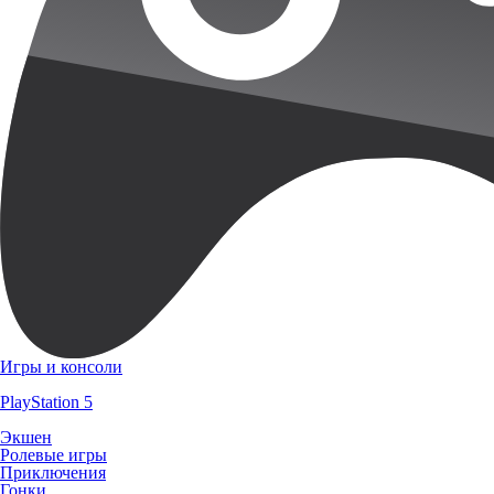
Игры и консоли
PlayStation 5
Экшен
Ролевые игры
Приключения
Гонки