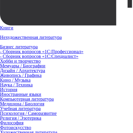
Книги
Нехудожественная литература
Бизнес литература
- Сборник вопросов «1С:Профессионал»
- Сборник вопросов «1С:Специалист»
Хобби и творчество
Мемуары / Биографии
Дизайн / Архитектура
Живопись / Графика
Кино / Музыка
Наука / Техника
История
Иностранные языки
Компьютерная литература
Медицина / Биология
Учебная литература
Психология / Саморазвитие
Религия / Эзотерика
Философия
Фотоискусство
Художественная литература