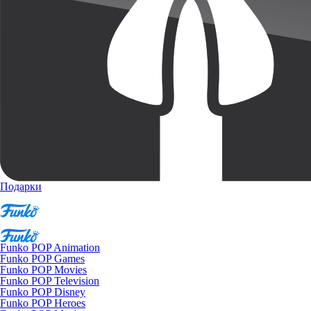
Подарки
Funko POP Animation
Funko POP Games
Funko POP Movies
Funko POP Television
Funko POP Disney
Funko POP Heroes