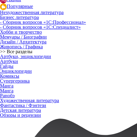
Популярные
Нехудожественная литература
Бизнес литература
- Сборник вопросов «1С:Профессионал»
- Сборник вопросов «1С:Специалист»
Хобби и творчество
Мемуары / Биографии
Дизайн / Архитектура
Живопись / Графика
>> Все разделы
Артбуки, энциклопедии
Артбуки
Гайды
Энциклопедии
Комиксы
Супергероика
Манга
Манга
Ранобэ
Художественная литература
Фантастика / Фэнтези
Детская литература
Обзоры и рецензии