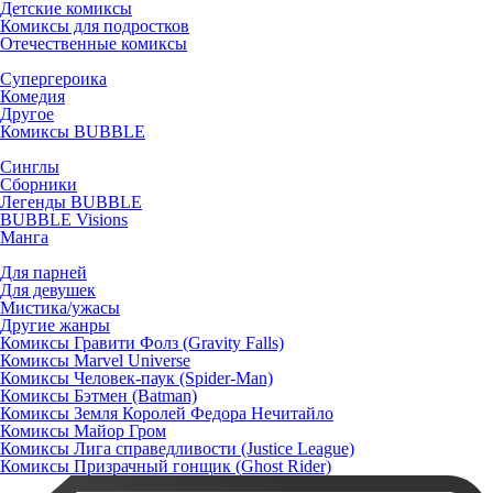
Детские комиксы
Комиксы для подростков
Отечественные комиксы
Супергероика
Комедия
Другое
Комиксы BUBBLE
Синглы
Сборники
Легенды BUBBLE
BUBBLE Visions
Манга
Для парней
Для девушек
Мистика/ужасы
Другие жанры
Комиксы Гравити Фолз (Gravity Falls)
Комиксы Marvel Universe
Комиксы Человек-паук (Spider-Man)
Комиксы Бэтмен (Batman)
Комиксы Земля Королей Федора Нечитайло
Комиксы Майор Гром
Комиксы Лига справедливости (Justice League)
Комиксы Призрачный гонщик (Ghost Rider)