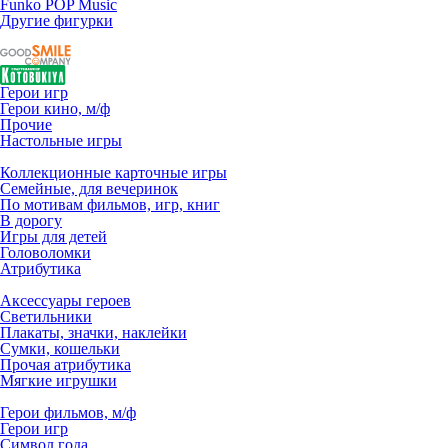
Funko POP Music
Другие фигурки
Герои игр
Герои кино, м/ф
Прочие
Настольные игры
Коллекционные карточные игры
Семейные, для вечеринок
По мотивам фильмов, игр, книг
В дорогу
Игры для детей
Головоломки
Атрибутика
Аксессуары героев
Светильники
Плакаты, значки, наклейки
Сумки, кошельки
Прочая атрибутика
Мягкие игрушки
Герои фильмов, м/ф
Герои игр
Символ года