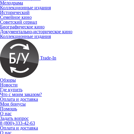
Мелодрама
Коллекционные издания
Исторический
Семейное кино
Советский сериал
Биографическое кино
Документально-историческое кино
Коллекционные издания
Trade-In
Обзоры
Новости
Где купить
Что с моим заказом?
Оплата и доставка
Мои бонусы
Помощь
О нас
Задать вопрос
8 (800)-333-42-63
Оплата и доставка
О нас