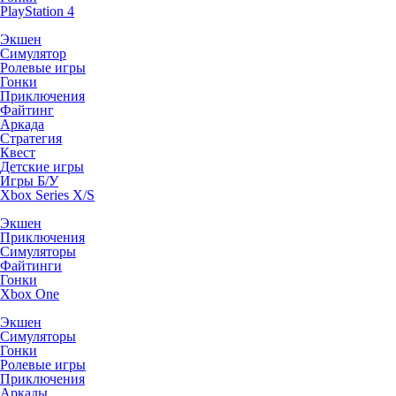
PlayStation 4
Экшен
Симулятор
Ролевые игры
Гонки
Приключения
Файтинг
Аркада
Стратегия
Квест
Детские игры
Игры Б/У
Xbox Series X/S
Экшен
Приключения
Симуляторы
Файтинги
Гонки
Xbox One
Экшен
Симуляторы
Гонки
Ролевые игры
Приключения
Аркады