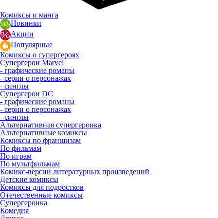
Комиксы и манга
Новинки
Акции
Популярные
Комиксы о супергероях
Супергерои Marvel
- графические романы
- серии о персонажах
- синглы
Супергерои DC
- графические романы
- серии о персонажах
- синглы
Альтернативная супергероика
Альтернативные комиксы
Комиксы по франшизам
По фильмам
По играм
По мультфильмам
Комикс-версии литературных произведений
Детские комиксы
Комиксы для подростков
Отечественные комиксы
Супергероика
Комедия