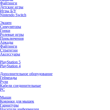
Файтинги
Детские игры
Игры Б/У
Nintendo Switch
Экшен
Симуляторы
Гонки
Ролевые игры
Приключения
Аркады
Файтинги
Стратегии
Аксессуары
PlayStation 5
PlayStation 4
Дополнительное оборудование
Геймпады
Рули
Кабели соединительные
PC
Мыши
Коврики для мышек
Гарнитуры
Носители информации