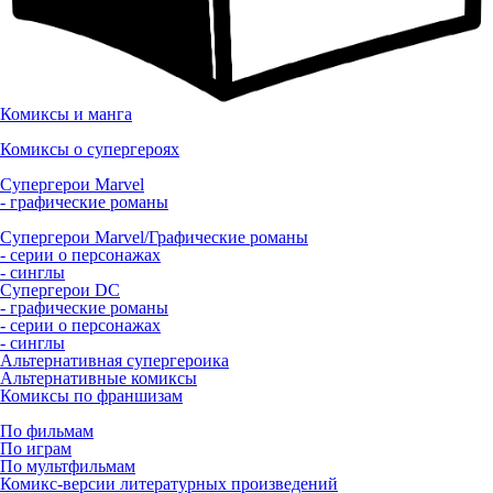
Комиксы и манга
Комиксы о супергероях
Супергерои Marvel
- графические романы
Супергерои Marvel/Графические романы
- серии о персонажах
- синглы
Супергерои DC
- графические романы
- серии о персонажах
- синглы
Альтернативная супергероика
Альтернативные комиксы
Комиксы по франшизам
По фильмам
По играм
По мультфильмам
Комикс-версии литературных произведений