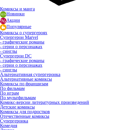
Комиксы и манга
Новинки
Акции
Популярные
Комиксы о супергероях
Супергерои Marvel
- графические романы
- серии о персонажах
- синглы
Супергерои DC
- графические романы
- серии о персонажах
- синглы
Альтернативная супергероика
Альтернативные комиксы
Комиксы по франшизам
По фильмам
По играм
По мультфильмам
Комикс-версии литературных произведений
Детские комиксы
Комиксы для подростков
Отечественные комиксы
Супергероика
Комедия