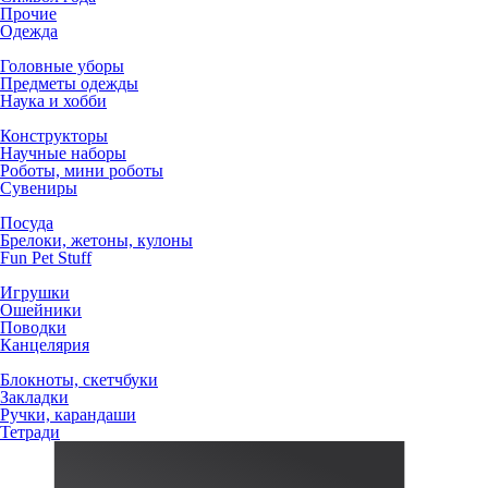
Прочие
Одежда
Головные уборы
Предметы одежды
Наука и хобби
Конструкторы
Научные наборы
Роботы, мини роботы
Сувениры
Посуда
Брелоки, жетоны, кулоны
Fun Pet Stuff
Игрушки
Ошейники
Поводки
Канцелярия
Блокноты, скетчбуки
Закладки
Ручки, карандаши
Тетради