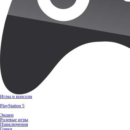
Игры и консоли
PlayStation 5
Экшен
Ролевые игры
Приключения
Гонки