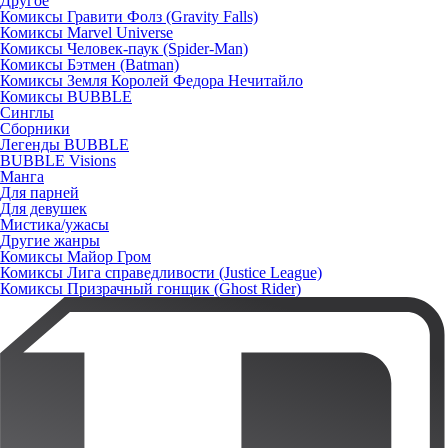
Другое
Комиксы Гравити Фолз (Gravity Falls)
Комиксы Marvel Universe
Комиксы Человек-паук (Spider-Man)
Комиксы Бэтмен (Batman)
Комиксы Земля Королей Федора Нечитайло
Комиксы BUBBLE
Синглы
Сборники
Легенды BUBBLE
BUBBLE Visions
Манга
Для парней
Для девушек
Мистика/ужасы
Другие жанры
Комиксы Майор Гром
Комиксы Лига справедливости (Justice League)
Комиксы Призрачный гонщик (Ghost Rider)