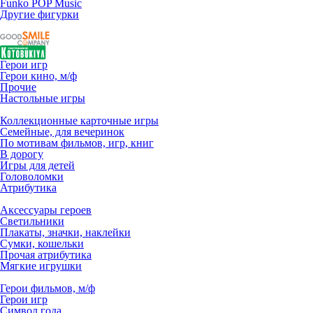
Funko POP Music
Другие фигурки
Герои игр
Герои кино, м/ф
Прочие
Настольные игры
Коллекционные карточные игры
Семейные, для вечеринок
По мотивам фильмов, игр, книг
В дорогу
Игры для детей
Головоломки
Атрибутика
Аксессуары героев
Светильники
Плакаты, значки, наклейки
Сумки, кошельки
Прочая атрибутика
Мягкие игрушки
Герои фильмов, м/ф
Герои игр
Символ года