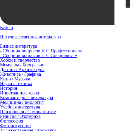
Книги
Нехудожественная литература
Бизнес литература
- Сборник вопросов «1С:Профессионал»
- Сборник вопросов «1С:Специалист»
Хобби и творчество
Мемуары / Биографии
Дизайн / Архитектура
Живопись / Графика
Кино / Музыка
Наука / Техника
История
Иностранные языки
Компьютерная литература
Медицина / Биология
Учебная литература
Психология / Саморазвитие
Религия / Эзотерика
Философия
Фотоискусство
Художественная литература