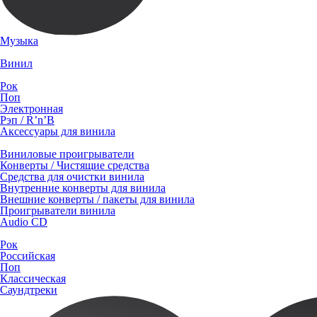
Музыка
Винил
Рок
Поп
Электронная
Рэп / R’n’B
Аксессуары для винила
Виниловые проигрыватели
Конверты / Чистящие средства
Средства для очистки винила
Внутренние конверты для винила
Внешние конверты / пакеты для винила
Проигрыватели винила
Audio CD
Рок
Российская
Поп
Классическая
Саундтреки