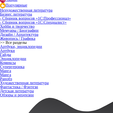
Популярные
Нехудожественная литература
Бизнес литература
- Сборник вопросов «1С:Профессионал»
- Сборник вопросов «1С:Специалист»
Хобби и творчество
Мемуары / Биографии
Дизайн / Архитектура
Живопись / Графика
>> Все разделы
Артбуки, энциклопедии
Артбуки
Гайды
Энциклопедии
Комиксы
Супергероика
Манга
Манга
Ранобэ
Художественная литература
Фантастика / Фэнтези
Детская литература
Обзоры и рецензии