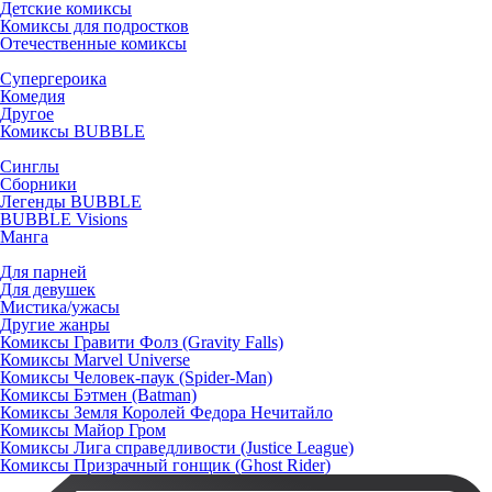
Детские комиксы
Комиксы для подростков
Отечественные комиксы
Супергероика
Комедия
Другое
Комиксы BUBBLE
Синглы
Сборники
Легенды BUBBLE
BUBBLE Visions
Манга
Для парней
Для девушек
Мистика/ужасы
Другие жанры
Комиксы Гравити Фолз (Gravity Falls)
Комиксы Marvel Universe
Комиксы Человек-паук (Spider-Man)
Комиксы Бэтмен (Batman)
Комиксы Земля Королей Федора Нечитайло
Комиксы Майор Гром
Комиксы Лига справедливости (Justice League)
Комиксы Призрачный гонщик (Ghost Rider)