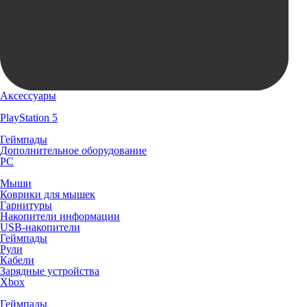
Аксессуары
PlayStation 5
Геймпады
Дополнительное оборудование
PC
Мыши
Коврики для мышек
Гарнитуры
Накопители информации
USB-накопители
Геймпады
Рули
Кабели
Зарядные устройства
Xbox
Геймпады