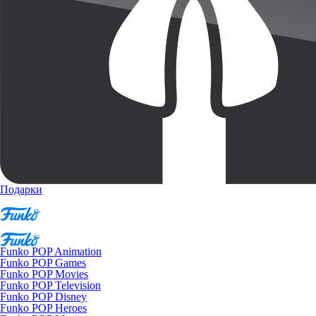
Подарки
Funko POP Animation
Funko POP Games
Funko POP Movies
Funko POP Television
Funko POP Disney
Funko POP Heroes