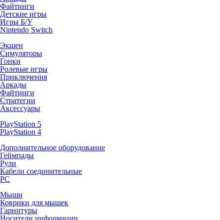
Файтинги
Детские игры
Игры Б/У
Nintendo Switch
Экшен
Симуляторы
Гонки
Ролевые игры
Приключения
Аркады
Файтинги
Стратегии
Аксессуары
PlayStation 5
PlayStation 4
Дополнительное оборудование
Геймпады
Рули
Кабели соединительные
PC
Мыши
Коврики для мышек
Гарнитуры
Носители информации