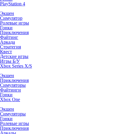
PlayStation 4
Экшен
Симулятор
Ролевые игры
Гонки
Приключения
Файтинг
Аркада
Стратегия
Квест
Детские игры
Игры Б/У
Xbox Series X/S
Экшен
Приключения
Симуляторы
Файтинги
Гонки
Xbox One
Экшен
Симуляторы
Гонки
Ролевые игры
Приключения
Аркады