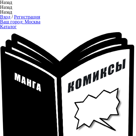
Назад
Назад
Назад
Вход
/
Регистрация
Ваш город:
Москва
Каталог