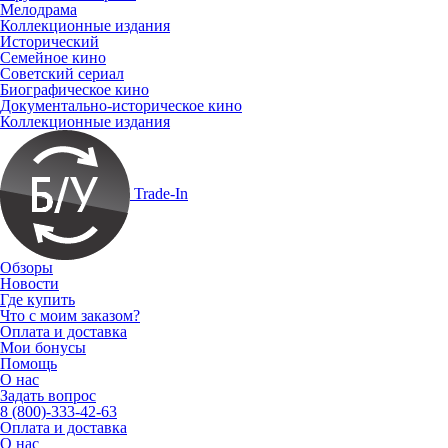
Мелодрама
Коллекционные издания
Исторический
Семейное кино
Советский сериал
Биографическое кино
Документально-историческое кино
Коллекционные издания
Trade-In
Обзоры
Новости
Где купить
Что с моим заказом?
Оплата и доставка
Мои бонусы
Помощь
О нас
Задать вопрос
8 (800)-333-42-63
Оплата и доставка
О нас