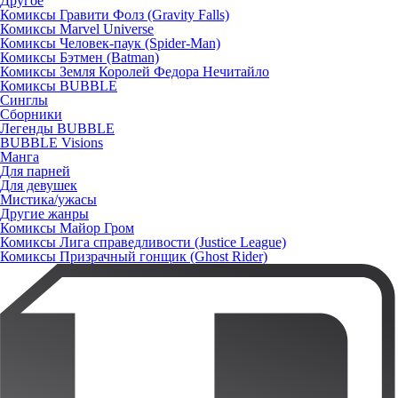
Другое
Комиксы Гравити Фолз (Gravity Falls)
Комиксы Marvel Universe
Комиксы Человек-паук (Spider-Man)
Комиксы Бэтмен (Batman)
Комиксы Земля Королей Федора Нечитайло
Комиксы BUBBLE
Синглы
Сборники
Легенды BUBBLE
BUBBLE Visions
Манга
Для парней
Для девушек
Мистика/ужасы
Другие жанры
Комиксы Майор Гром
Комиксы Лига справедливости (Justice League)
Комиксы Призрачный гонщик (Ghost Rider)