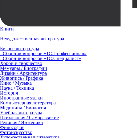
Книги
Нехудожественная литература
Бизнес литература
- Сборник вопросов «1С:Профессионал»
- Сборник вопросов «1С:Специалист»
Хобби и творчество
Мемуары / Биографии
Дизайн / Архитектура
Живопись / Графика
Кино / Музыка
Наука / Техника
История
Иностранные языки
Компьютерная литература
Медицина / Биология
Учебная литература
Психология / Саморазвитие
Религия / Эзотерика
Философия
Фотоискусство
Художественная литература