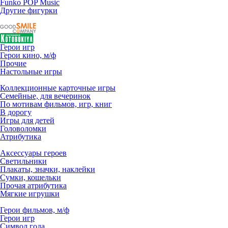
Funko POP Music
Другие фигурки
Герои игр
Герои кино, м/ф
Прочие
Настольные игры
Коллекционные карточные игры
Семейные, для вечеринок
По мотивам фильмов, игр, книг
В дорогу
Игры для детей
Головоломки
Атрибутика
Аксессуары героев
Светильники
Плакаты, значки, наклейки
Сумки, кошельки
Прочая атрибутика
Мягкие игрушки
Герои фильмов, м/ф
Герои игр
Символ года