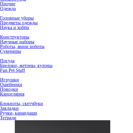
Прочие
Одежда
Головные уборы
Предметы одежды
Наука и хобби
Конструкторы
Научные наборы
Роботы, мини роботы
Сувениры
Посуда
Брелоки, жетоны, кулоны
Fun Pet Stuff
Игрушки
Ошейники
Поводки
Канцелярия
Блокноты, скетчбуки
Закладки
Ручки, карандаши
Тетради