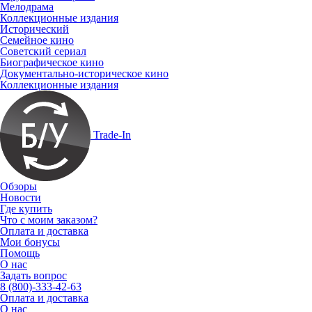
Мелодрама
Коллекционные издания
Исторический
Семейное кино
Советский сериал
Биографическое кино
Документально-историческое кино
Коллекционные издания
Trade-In
Обзоры
Новости
Где купить
Что с моим заказом?
Оплата и доставка
Мои бонусы
Помощь
О нас
Задать вопрос
8 (800)-333-42-63
Оплата и доставка
О нас