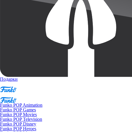
Подарки
Funko POP Animation
Funko POP Games
Funko POP Movies
Funko POP Television
Funko POP Disney
Funko POP Heroes