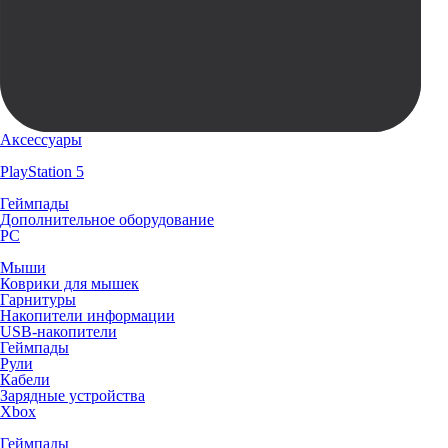
Аксессуары
PlayStation 5
Геймпады
Дополнительное оборудование
PC
Мыши
Коврики для мышек
Гарнитуры
Накопители информации
USB-накопители
Геймпады
Рули
Кабели
Зарядные устройства
Xbox
Геймпады