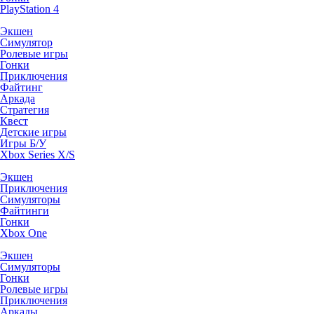
PlayStation 4
Экшен
Симулятор
Ролевые игры
Гонки
Приключения
Файтинг
Аркада
Стратегия
Квест
Детские игры
Игры Б/У
Xbox Series X/S
Экшен
Приключения
Симуляторы
Файтинги
Гонки
Xbox One
Экшен
Симуляторы
Гонки
Ролевые игры
Приключения
Аркады