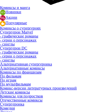
Комиксы и манга
Новинки
Акции
Популярные
Комиксы о супергероях
Супергерои Marvel
- графические романы
- серии о персонажах
- синглы
Супергерои DC
- графические романы
- серии о персонажах
- синглы
Альтернативная супергероика
Альтернативные комиксы
Комиксы по франшизам
По фильмам
По играм
По мультфильмам
Комикс-версии литературных произведений
Детские комиксы
Комиксы для подростков
Отечественные комиксы
Супергероика
Комедия