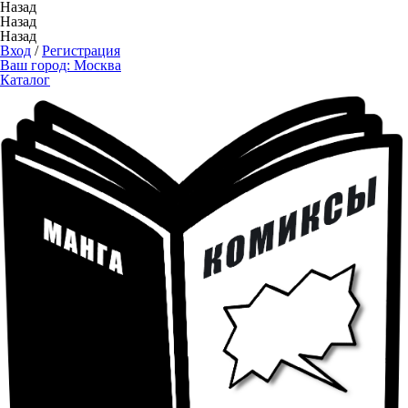
Назад
Назад
Назад
Вход
/
Регистрация
Ваш город:
Москва
Каталог