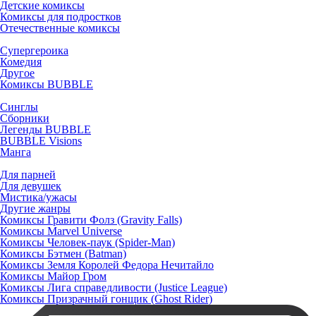
Детские комиксы
Комиксы для подростков
Отечественные комиксы
Супергероика
Комедия
Другое
Комиксы BUBBLE
Синглы
Сборники
Легенды BUBBLE
BUBBLE Visions
Манга
Для парней
Для девушек
Мистика/ужасы
Другие жанры
Комиксы Гравити Фолз (Gravity Falls)
Комиксы Marvel Universe
Комиксы Человек-паук (Spider-Man)
Комиксы Бэтмен (Batman)
Комиксы Земля Королей Федора Нечитайло
Комиксы Майор Гром
Комиксы Лига справедливости (Justice League)
Комиксы Призрачный гонщик (Ghost Rider)