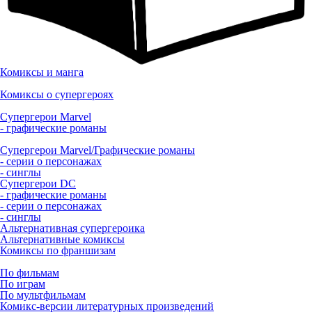
Комиксы и манга
Комиксы о супергероях
Супергерои Marvel
- графические романы
Супергерои Marvel/Графические романы
- серии о персонажах
- синглы
Супергерои DC
- графические романы
- серии о персонажах
- синглы
Альтернативная супергероика
Альтернативные комиксы
Комиксы по франшизам
По фильмам
По играм
По мультфильмам
Комикс-версии литературных произведений