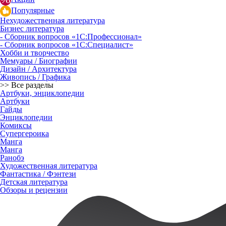
Популярные
Нехудожественная литература
Бизнес литература
- Сборник вопросов «1С:Профессионал»
- Сборник вопросов «1С:Специалист»
Хобби и творчество
Мемуары / Биографии
Дизайн / Архитектура
Живопись / Графика
>> Все разделы
Артбуки, энциклопедии
Артбуки
Гайды
Энциклопедии
Комиксы
Супергероика
Манга
Манга
Ранобэ
Художественная литература
Фантастика / Фэнтези
Детская литература
Обзоры и рецензии