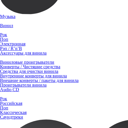
Музыка
Винил
Рок
Поп
Электронная
Рэп / R’n’B
Аксессуары для винила
Виниловые проигрыватели
Конверты / Чистящие средства
Средства для очистки винила
Внутренние конверты для винила
Внешние конверты / пакеты для винила
Проигрыватели винила
Audio CD
Рок
Российская
Поп
Классическая
Саундтреки