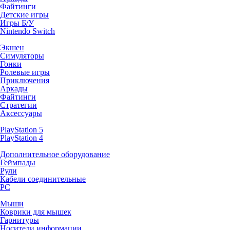
Файтинги
Детские игры
Игры Б/У
Nintendo Switch
Экшен
Симуляторы
Гонки
Ролевые игры
Приключения
Аркады
Файтинги
Стратегии
Аксессуары
PlayStation 5
PlayStation 4
Дополнительное оборудование
Геймпады
Рули
Кабели соединительные
PC
Мыши
Коврики для мышек
Гарнитуры
Носители информации