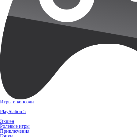
Игры и консоли
PlayStation 5
Экшен
Ролевые игры
Приключения
Гонки