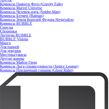
Другое
Комиксы Гравити Фолз (Gravity Falls)
Комиксы Marvel Universe
Комиксы Человек-паук (Spider-Man)
Комиксы Бэтмен (Batman)
Комиксы Земля Королей Федора Нечитайло
Комиксы BUBBLE
Синглы
Сборники
Легенды BUBBLE
BUBBLE Visions
Манга
Для парней
Для девушек
Мистика/ужасы
Другие жанры
Комиксы Майор Гром
Комиксы Лига справедливости (Justice League)
Комиксы Призрачный гонщик (Ghost Rider)