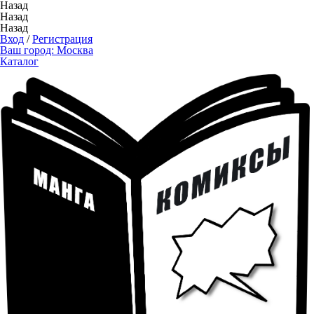
Назад
Назад
Назад
Вход
/
Регистрация
Ваш город:
Москва
Каталог