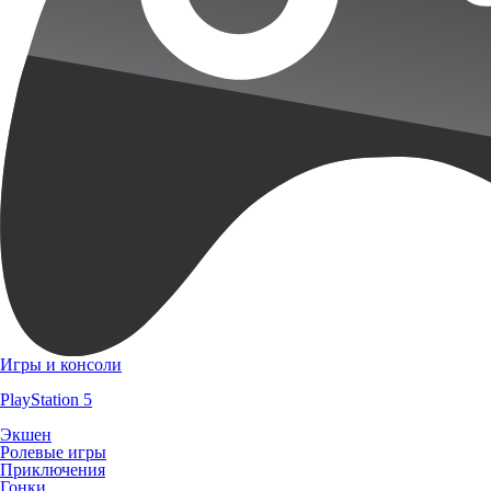
Игры и консоли
PlayStation 5
Экшен
Ролевые игры
Приключения
Гонки