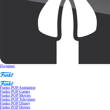
Подарки
Funko POP Animation
Funko POP Games
Funko POP Movies
Funko POP Television
Funko POP Disney
Funko POP Heroes