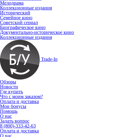
Мелодрама
Коллекционные издания
Исторический
Семейное кино
Советский сериал
Биографическое кино
Документально-историческое кино
Коллекционные издания
Trade-In
Обзоры
Новости
Где купить
Что с моим заказом?
Оплата и доставка
Мои бонусы
Помощь
О нас
Задать вопрос
8 (800)-333-42-63
Оплата и доставка
О нас