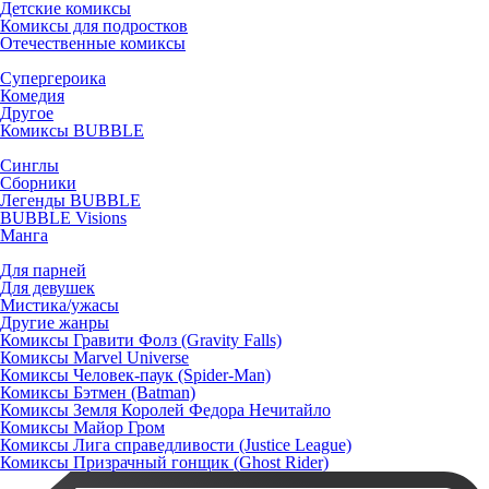
Детские комиксы
Комиксы для подростков
Отечественные комиксы
Супергероика
Комедия
Другое
Комиксы BUBBLE
Синглы
Сборники
Легенды BUBBLE
BUBBLE Visions
Манга
Для парней
Для девушек
Мистика/ужасы
Другие жанры
Комиксы Гравити Фолз (Gravity Falls)
Комиксы Marvel Universe
Комиксы Человек-паук (Spider-Man)
Комиксы Бэтмен (Batman)
Комиксы Земля Королей Федора Нечитайло
Комиксы Майор Гром
Комиксы Лига справедливости (Justice League)
Комиксы Призрачный гонщик (Ghost Rider)