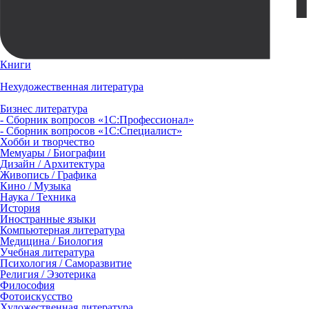
Книги
Нехудожественная литература
Бизнес литература
- Сборник вопросов «1С:Профессионал»
- Сборник вопросов «1С:Специалист»
Хобби и творчество
Мемуары / Биографии
Дизайн / Архитектура
Живопись / Графика
Кино / Музыка
Наука / Техника
История
Иностранные языки
Компьютерная литература
Медицина / Биология
Учебная литература
Психология / Саморазвитие
Религия / Эзотерика
Философия
Фотоискусство
Художественная литература