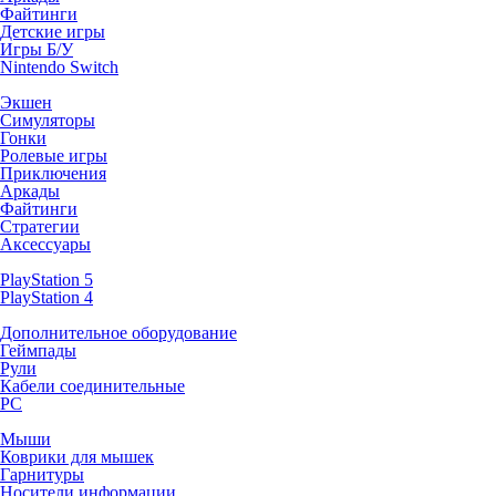
Файтинги
Детские игры
Игры Б/У
Nintendo Switch
Экшен
Симуляторы
Гонки
Ролевые игры
Приключения
Аркады
Файтинги
Стратегии
Аксессуары
PlayStation 5
PlayStation 4
Дополнительное оборудование
Геймпады
Рули
Кабели соединительные
PC
Мыши
Коврики для мышек
Гарнитуры
Носители информации