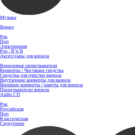
Музыка
Винил
Рок
Поп
Электронная
Рэп / R’n’B
Аксессуары для винила
Виниловые проигрыватели
Конверты / Чистящие средства
Средства для очистки винила
Внутренние конверты для винила
Внешние конверты / пакеты для винила
Проигрыватели винила
Audio CD
Рок
Российская
Поп
Классическая
Саундтреки