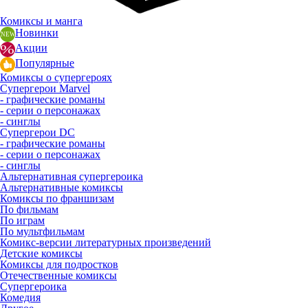
Комиксы и манга
Новинки
Акции
Популярные
Комиксы о супергероях
Супергерои Marvel
- графические романы
- серии о персонажах
- синглы
Супергерои DC
- графические романы
- серии о персонажах
- синглы
Альтернативная супергероика
Альтернативные комиксы
Комиксы по франшизам
По фильмам
По играм
По мультфильмам
Комикс-версии литературных произведений
Детские комиксы
Комиксы для подростков
Отечественные комиксы
Супергероика
Комедия