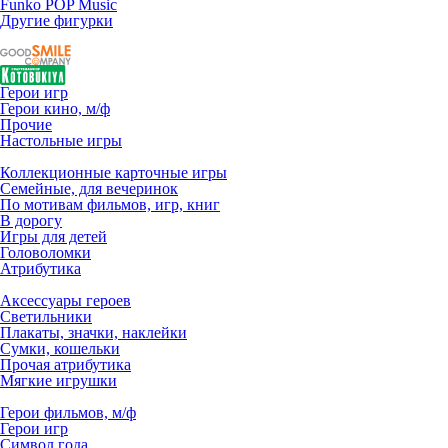
Funko POP Music
Другие фигурки
Герои игр
Герои кино, м/ф
Прочие
Настольные игры
Коллекционные карточные игры
Семейные, для вечеринок
По мотивам фильмов, игр, книг
В дорогу
Игры для детей
Головоломки
Атрибутика
Аксессуары героев
Светильники
Плакаты, значки, наклейки
Сумки, кошельки
Прочая атрибутика
Мягкие игрушки
Герои фильмов, м/ф
Герои игр
Символ года