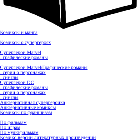
Комиксы и манга
Комиксы о супергероях
Супергерои Marvel
- графические романы
Супергерои Marvel/Графические романы
- серии о персонажах
- синглы
Супергерои DC
- графические романы
- серии о персонажах
- синглы
Альтернативная супергероика
Альтернативные комиксы
Комиксы по франшизам
По фильмам
По играм
По мультфильмам
Комикс-версии литературных произведений