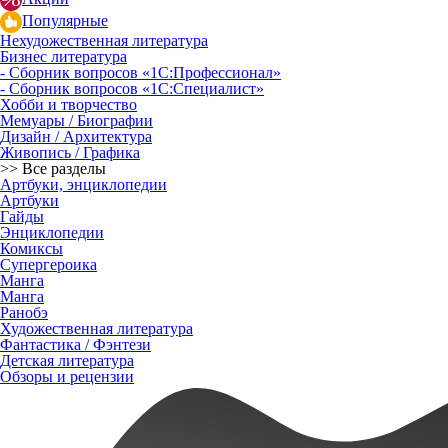
Популярные
Нехудожественная литература
Бизнес литература
- Сборник вопросов «1С:Профессионал»
- Сборник вопросов «1С:Специалист»
Хобби и творчество
Мемуары / Биографии
Дизайн / Архитектура
Живопись / Графика
>> Все разделы
Артбуки, энциклопедии
Артбуки
Гайды
Энциклопедии
Комиксы
Супергероика
Манга
Манга
Ранобэ
Художественная литература
Фантастика / Фэнтези
Детская литература
Обзоры и рецензии