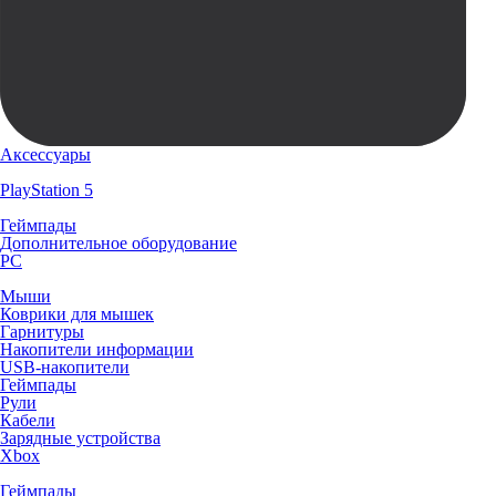
Аксессуары
PlayStation 5
Геймпады
Дополнительное оборудование
PC
Мыши
Коврики для мышек
Гарнитуры
Накопители информации
USB-накопители
Геймпады
Рули
Кабели
Зарядные устройства
Xbox
Геймпады