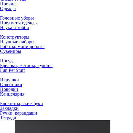
Прочие
Одежда
Головные уборы
Предметы одежды
Наука и хобби
Конструкторы
Научные наборы
Роботы, мини роботы
Сувениры
Посуда
Брелоки, жетоны, кулоны
Fun Pet Stuff
Игрушки
Ошейники
Поводки
Канцелярия
Блокноты, скетчбуки
Закладки
Ручки, карандаши
Тетради