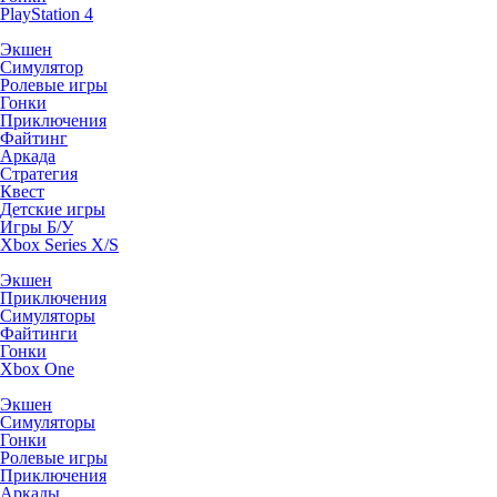
PlayStation 4
Экшен
Симулятор
Ролевые игры
Гонки
Приключения
Файтинг
Аркада
Стратегия
Квест
Детские игры
Игры Б/У
Xbox Series X/S
Экшен
Приключения
Симуляторы
Файтинги
Гонки
Xbox One
Экшен
Симуляторы
Гонки
Ролевые игры
Приключения
Аркады