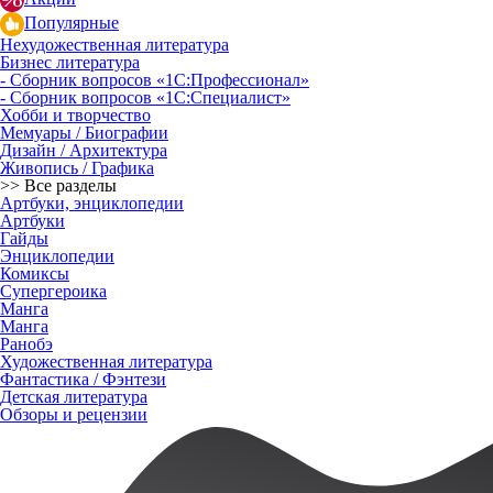
Популярные
Нехудожественная литература
Бизнес литература
- Сборник вопросов «1С:Профессионал»
- Сборник вопросов «1С:Специалист»
Хобби и творчество
Мемуары / Биографии
Дизайн / Архитектура
Живопись / Графика
>> Все разделы
Артбуки, энциклопедии
Артбуки
Гайды
Энциклопедии
Комиксы
Супергероика
Манга
Манга
Ранобэ
Художественная литература
Фантастика / Фэнтези
Детская литература
Обзоры и рецензии