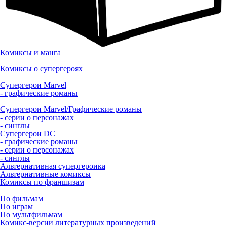
Комиксы и манга
Комиксы о супергероях
Супергерои Marvel
- графические романы
Супергерои Marvel/Графические романы
- серии о персонажах
- синглы
Супергерои DC
- графические романы
- серии о персонажах
- синглы
Альтернативная супергероика
Альтернативные комиксы
Комиксы по франшизам
По фильмам
По играм
По мультфильмам
Комикс-версии литературных произведений