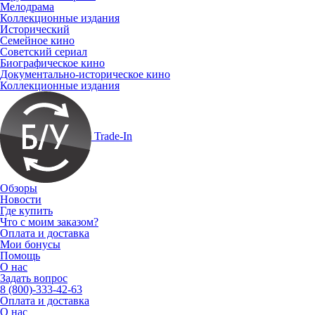
Мелодрама
Коллекционные издания
Исторический
Семейное кино
Советский сериал
Биографическое кино
Документально-историческое кино
Коллекционные издания
Trade-In
Обзоры
Новости
Где купить
Что с моим заказом?
Оплата и доставка
Мои бонусы
Помощь
О нас
Задать вопрос
8 (800)-333-42-63
Оплата и доставка
О нас