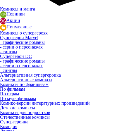
Комиксы и манга
Новинки
Акции
Популярные
Комиксы о супергероях
Супергерои Marvel
- графические романы
- серии о персонажах
- синглы
Супергерои DC
- графические романы
- серии о персонажах
- синглы
Альтернативная супергероика
Альтернативные комиксы
Комиксы по франшизам
По фильмам
По играм
По мультфильмам
Комикс-версии литературных произведений
Детские комиксы
Комиксы для подростков
Отечественные комиксы
Супергероика
Комедия