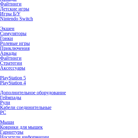
Файтинги
Детские игры
Игры Б/У
Nintendo Switch
Экшен
Симуляторы
Гонки
Ролевые игры
Приключения
Аркады
Файтинги
Стратегии
Аксессуары
PlayStation 5
PlayStation 4
Дополнительное оборудование
Геймпады
Рули
Кабели соединительные
PC
Мыши
Коврики для мышек
Гарнитуры
Носители информации