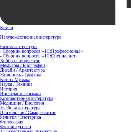
Книги
Нехудожественная литература
Бизнес литература
- Сборник вопросов «1С:Профессионал»
- Сборник вопросов «1С:Специалист»
Хобби и творчество
Мемуары / Биографии
Дизайн / Архитектура
Живопись / Графика
Кино / Музыка
Наука / Техника
История
Иностранные языки
Компьютерная литература
Медицина / Биология
Учебная литература
Психология / Саморазвитие
Религия / Эзотерика
Философия
Фотоискусство
Художественная литература