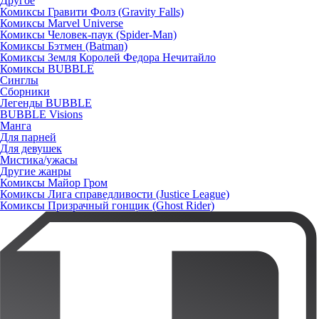
Другое
Комиксы Гравити Фолз (Gravity Falls)
Комиксы Marvel Universe
Комиксы Человек-паук (Spider-Man)
Комиксы Бэтмен (Batman)
Комиксы Земля Королей Федора Нечитайло
Комиксы BUBBLE
Синглы
Сборники
Легенды BUBBLE
BUBBLE Visions
Манга
Для парней
Для девушек
Мистика/ужасы
Другие жанры
Комиксы Майор Гром
Комиксы Лига справедливости (Justice League)
Комиксы Призрачный гонщик (Ghost Rider)