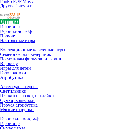
Funko POP Music
Другие фигурки
Герои игр
Герои кино, м/ф
Прочие
Настольные игры
Коллекционные карточные игры
Семейные, для вечеринок
По мотивам фильмов, игр, книг
В дорогу
Игры для детей
Головоломки
Атрибутика
Аксессуары героев
Светильники
Плакаты, значки, наклейки
Сумки, кошельки
Прочая атрибутика
Мягкие игрушки
Герои фильмов, м/ф
Герои игр
Символ года