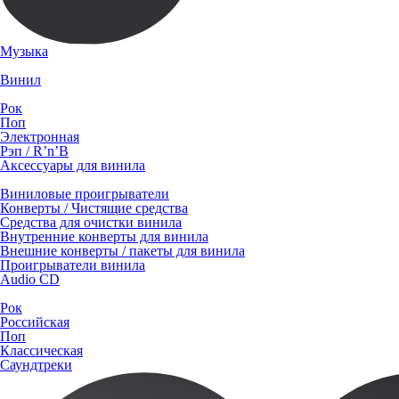
Музыка
Винил
Рок
Поп
Электронная
Рэп / R’n’B
Аксессуары для винила
Виниловые проигрыватели
Конверты / Чистящие средства
Средства для очистки винила
Внутренние конверты для винила
Внешние конверты / пакеты для винила
Проигрыватели винила
Audio CD
Рок
Российская
Поп
Классическая
Саундтреки