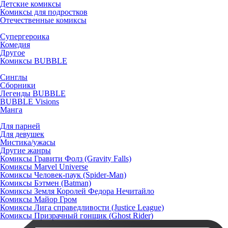
Детские комиксы
Комиксы для подростков
Отечественные комиксы
Супергероика
Комедия
Другое
Комиксы BUBBLE
Синглы
Сборники
Легенды BUBBLE
BUBBLE Visions
Манга
Для парней
Для девушек
Мистика/ужасы
Другие жанры
Комиксы Гравити Фолз (Gravity Falls)
Комиксы Marvel Universe
Комиксы Человек-паук (Spider-Man)
Комиксы Бэтмен (Batman)
Комиксы Земля Королей Федора Нечитайло
Комиксы Майор Гром
Комиксы Лига справедливости (Justice League)
Комиксы Призрачный гонщик (Ghost Rider)