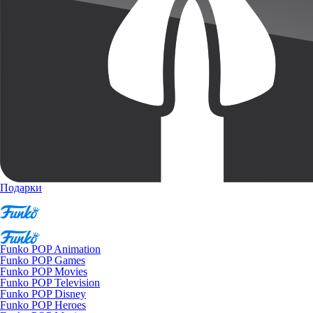
Подарки
Funko POP Animation
Funko POP Games
Funko POP Movies
Funko POP Television
Funko POP Disney
Funko POP Heroes