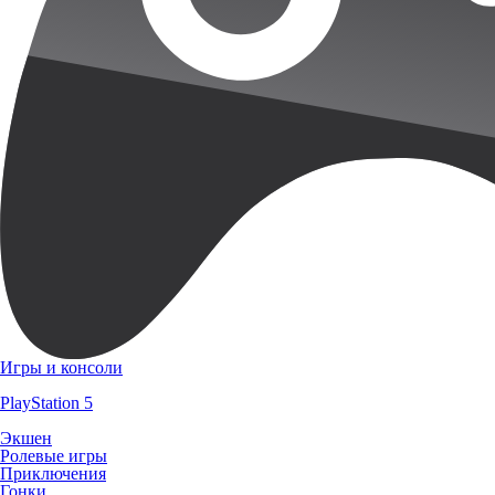
Игры и консоли
PlayStation 5
Экшен
Ролевые игры
Приключения
Гонки