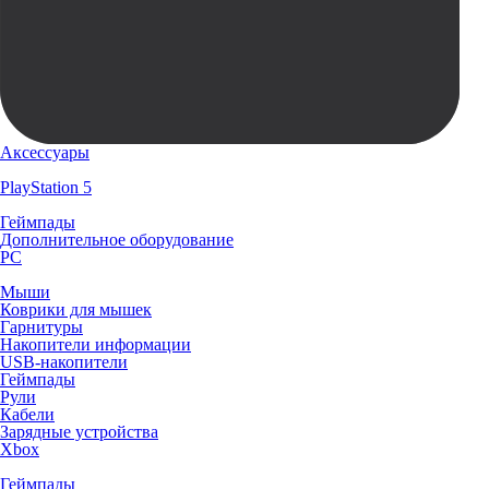
Аксессуары
PlayStation 5
Геймпады
Дополнительное оборудование
PC
Мыши
Коврики для мышек
Гарнитуры
Накопители информации
USB-накопители
Геймпады
Рули
Кабели
Зарядные устройства
Xbox
Геймпады