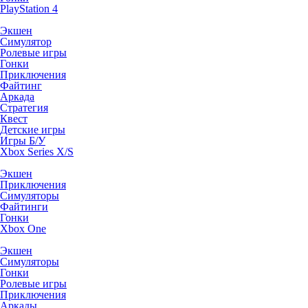
PlayStation 4
Экшен
Симулятор
Ролевые игры
Гонки
Приключения
Файтинг
Аркада
Стратегия
Квест
Детские игры
Игры Б/У
Xbox Series X/S
Экшен
Приключения
Симуляторы
Файтинги
Гонки
Xbox One
Экшен
Симуляторы
Гонки
Ролевые игры
Приключения
Аркады