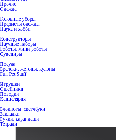
Прочие
Одежда
Головные уборы
Предметы одежды
Наука и хобби
Конструкторы
Научные наборы
Роботы, мини роботы
Сувениры
Посуда
Брелоки, жетоны, кулоны
Fun Pet Stuff
Игрушки
Ошейники
Поводки
Канцелярия
Блокноты, скетчбуки
Закладки
Ручки, карандаши
Тетради