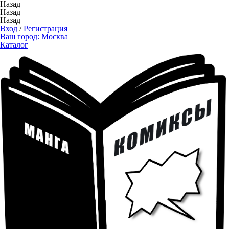
Назад
Назад
Назад
Вход
/
Регистрация
Ваш город:
Москва
Каталог