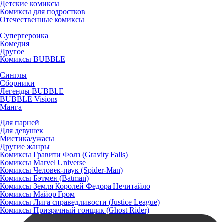
Детские комиксы
Комиксы для подростков
Отечественные комиксы
Супергероика
Комедия
Другое
Комиксы BUBBLE
Синглы
Сборники
Легенды BUBBLE
BUBBLE Visions
Манга
Для парней
Для девушек
Мистика/ужасы
Другие жанры
Комиксы Гравити Фолз (Gravity Falls)
Комиксы Marvel Universe
Комиксы Человек-паук (Spider-Man)
Комиксы Бэтмен (Batman)
Комиксы Земля Королей Федора Нечитайло
Комиксы Майор Гром
Комиксы Лига справедливости (Justice League)
Комиксы Призрачный гонщик (Ghost Rider)