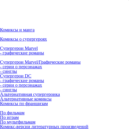
Комиксы и манга
Комиксы о супергероях
Супергерои Marvel
- графические романы
Супергерои Marvel/Графические романы
- серии о персонажах
- синглы
Супергерои DC
- графические романы
- серии о персонажах
- синглы
Альтернативная супергероика
Альтернативные комиксы
Комиксы по франшизам
По фильмам
По играм
По мультфильмам
Комикс-версии литературных произведений