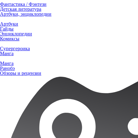
Фантастика / Фэнтези
Детская литература
Артбуки, энциклопедии
Артбуки
Гайды
Энциклопедии
Комиксы
Супергероика
Манга
Манга
Ранобэ
Обзоры и рецензии