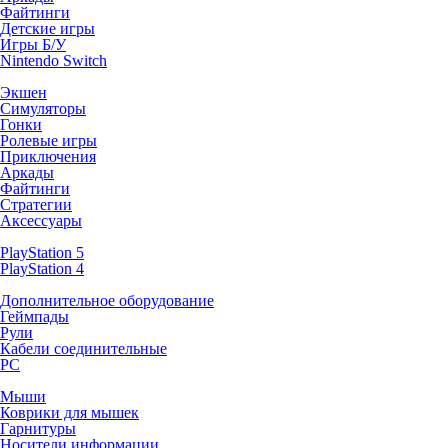
Файтинги
Детские игры
Игры Б/У
Nintendo Switch
Экшен
Симуляторы
Гонки
Ролевые игры
Приключения
Аркады
Файтинги
Стратегии
Аксессуары
PlayStation 5
PlayStation 4
Дополнительное оборудование
Геймпады
Рули
Кабели соединительные
PC
Мыши
Коврики для мышек
Гарнитуры
Носители информации