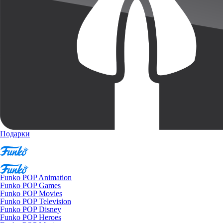
Подарки
Funko POP Animation
Funko POP Games
Funko POP Movies
Funko POP Television
Funko POP Disney
Funko POP Heroes