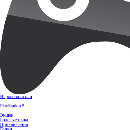
Игры и консоли
PlayStation 5
Экшен
Ролевые игры
Приключения
Гонки