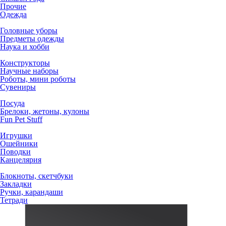
Прочие
Одежда
Головные уборы
Предметы одежды
Наука и хобби
Конструкторы
Научные наборы
Роботы, мини роботы
Сувениры
Посуда
Брелоки, жетоны, кулоны
Fun Pet Stuff
Игрушки
Ошейники
Поводки
Канцелярия
Блокноты, скетчбуки
Закладки
Ручки, карандаши
Тетради