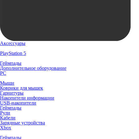
Аксессуары
PlayStation 5
Геймпады
Дополнительное оборудование
PC
Мыши
Коврики для мышек
Гарнитуры
Накопители информации
USB-накопители
Геймпады
Рули
Кабели
Зарядные устройства
Xbox
Геймпады