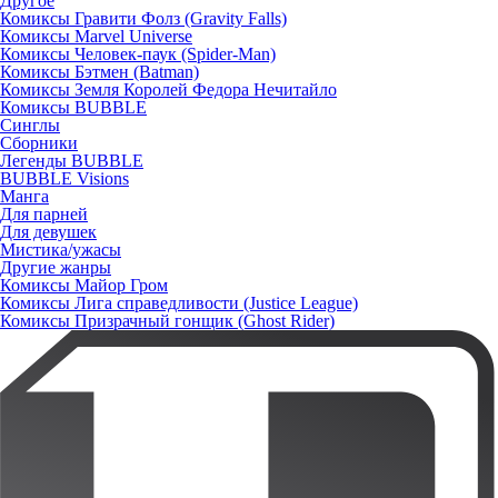
Другое
Комиксы Гравити Фолз (Gravity Falls)
Комиксы Marvel Universe
Комиксы Человек-паук (Spider-Man)
Комиксы Бэтмен (Batman)
Комиксы Земля Королей Федора Нечитайло
Комиксы BUBBLE
Синглы
Сборники
Легенды BUBBLE
BUBBLE Visions
Манга
Для парней
Для девушек
Мистика/ужасы
Другие жанры
Комиксы Майор Гром
Комиксы Лига справедливости (Justice League)
Комиксы Призрачный гонщик (Ghost Rider)