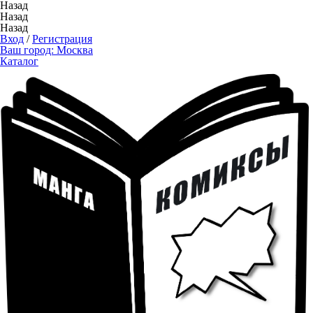
Назад
Назад
Назад
Вход
/
Регистрация
Ваш город:
Москва
Каталог