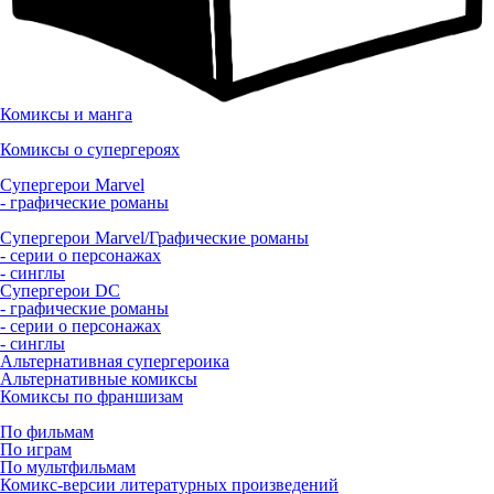
Комиксы и манга
Комиксы о супергероях
Супергерои Marvel
- графические романы
Супергерои Marvel/Графические романы
- серии о персонажах
- синглы
Супергерои DC
- графические романы
- серии о персонажах
- синглы
Альтернативная супергероика
Альтернативные комиксы
Комиксы по франшизам
По фильмам
По играм
По мультфильмам
Комикс-версии литературных произведений