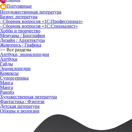
Популярные
Нехудожественная литература
Бизнес литература
- Сборник вопросов «1С:Профессионал»
- Сборник вопросов «1С:Специалист»
Хобби и творчество
Мемуары / Биографии
Дизайн / Архитектура
Живопись / Графика
>> Все разделы
Артбуки, энциклопедии
Артбуки
Гайды
Энциклопедии
Комиксы
Супергероика
Манга
Манга
Ранобэ
Художественная литература
Фантастика / Фэнтези
Детская литература
Обзоры и рецензии