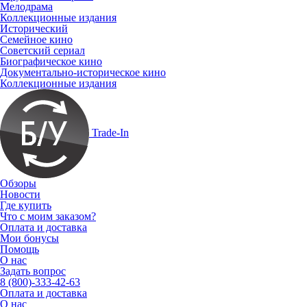
Мелодрама
Коллекционные издания
Исторический
Семейное кино
Советский сериал
Биографическое кино
Документально-историческое кино
Коллекционные издания
Trade-In
Обзоры
Новости
Где купить
Что с моим заказом?
Оплата и доставка
Мои бонусы
Помощь
О нас
Задать вопрос
8 (800)-333-42-63
Оплата и доставка
О нас