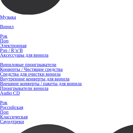
Музыка
Винил
Рок
Поп
Электронная
Рэп / R’n’B
Аксессуары для винила
Виниловые проигрыватели
Конверты / Чистящие средства
Средства для очистки винила
Внутренние конверты для винила
Внешние конверты / пакеты для винила
Проигрыватели винила
Audio CD
Рок
Российская
Поп
Классическая
Саундтреки