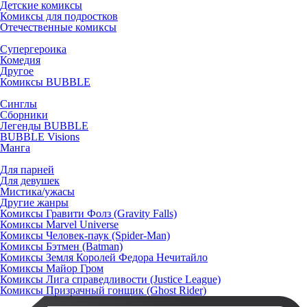
Детские комиксы
Комиксы для подростков
Отечественные комиксы
Супергероика
Комедия
Другое
Комиксы BUBBLE
Синглы
Сборники
Легенды BUBBLE
BUBBLE Visions
Манга
Для парней
Для девушек
Мистика/ужасы
Другие жанры
Комиксы Гравити Фолз (Gravity Falls)
Комиксы Marvel Universe
Комиксы Человек-паук (Spider-Man)
Комиксы Бэтмен (Batman)
Комиксы Земля Королей Федора Нечитайло
Комиксы Майор Гром
Комиксы Лига справедливости (Justice League)
Комиксы Призрачный гонщик (Ghost Rider)