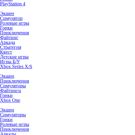
PlayStation 4
Экшен
Симулятор
Ролевые игры
Гонки
Приключения
Файтинг
Аркада
Стратегия
Квест
Детские игры
Игры Б/У
Xbox Series X/S
Экшен
Приключения
Симуляторы
Файтинги
Гонки
Xbox One
Экшен
Симуляторы
Гонки
Ролевые игры
Приключения
Аркады