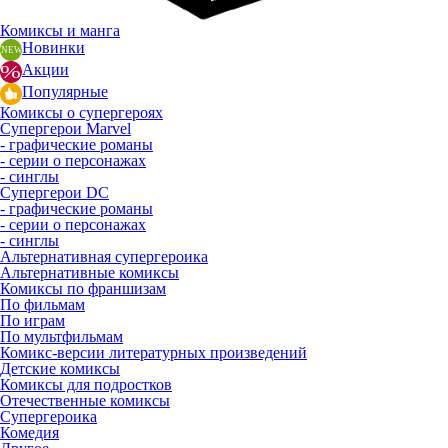
Комиксы и манга
Новинки
Акции
Популярные
Комиксы о супергероях
Супергерои Marvel
- графические романы
- серии о персонажах
- синглы
Супергерои DC
- графические романы
- серии о персонажах
- синглы
Альтернативная супергероика
Альтернативные комиксы
Комиксы по франшизам
По фильмам
По играм
По мультфильмам
Комикс-версии литературных произведений
Детские комиксы
Комиксы для подростков
Отечественные комиксы
Супергероика
Комедия