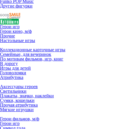
Funko POP Music
Другие фигурки
Герои игр
Герои кино, м/ф
Прочие
Настольные игры
Коллекционные карточные игры
Семейные, для вечеринок
По мотивам фильмов, игр, книг
В дорогу
Игры для детей
Головоломки
Атрибутика
Аксессуары героев
Светильники
Плакаты, значки, наклейки
Сумки, кошельки
Прочая атрибутика
Мягкие игрушки
Герои фильмов, м/ф
Герои игр
Символ года