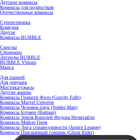
Детские комиксы
Комиксы для подростков
Отечественные комиксы
Супергероика
Комедия
Другое
Комиксы BUBBLE
Синглы
Сборники
Легенды BUBBLE
BUBBLE Visions
Манга
Для парней
Для девушек
Мистика/ужасы
Другие жанры
Комиксы Гравити Фолз (Gravity Falls)
Комиксы Marvel Universe
Комиксы Человек-паук (Spider-Man)
Комиксы Бэтмен (Batman)
Комиксы Земля Королей Федора Нечитайло
Комиксы Майор Гром
Комиксы Лига справедливости (Justice League)
Комиксы Призрачный гонщик (Ghost Rider)