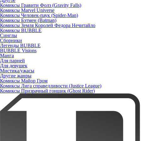
Другое
Комиксы Гравити Фолз (Gravity Falls)
Комиксы Marvel Universe
Комиксы Человек-паук (Spider-Man)
Комиксы Бэтмен (Batman)
Комиксы Земля Королей Федора Нечитайло
Комиксы BUBBLE
Синглы
Сборники
Легенды BUBBLE
BUBBLE Visions
Манга
Для парней
Для девушек
Мистика/ужасы
Другие жанры
Комиксы Майор Гром
Комиксы Лига справедливости (Justice League)
Комиксы Призрачный гонщик (Ghost Rider)