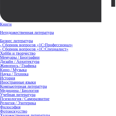
Книги
Нехудожественная литература
Бизнес литература
- Сборник вопросов «1С:Профессионал»
- Сборник вопросов «1С:Специалист»
Хобби и творчество
Мемуары / Биографии
Дизайн / Архитектура
Живопись / Графика
Кино / Музыка
Наука / Техника
История
Иностранные языки
Компьютерная литература
Медицина / Биология
Учебная литература
Психология / Саморазвитие
Религия / Эзотерика
Философия
Фотоискусство
Художественная литература