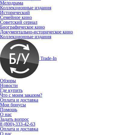
Мелодрама
Коллекционные издания
Исторический
Семейное кино
Советский сериал
Биографическое кино
Документально-историческое кино
Коллекционные издания
Trade-In
Обзоры
Новости
Где купить
Что с моим заказом?
Оплата и доставка
Мои бонусы
Помощь
О нас
Задать вопрос
8 (800)-333-42-63
Оплата и доставка
О нас