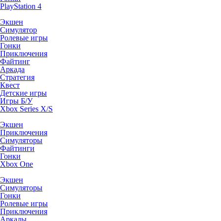
PlayStation 4
Экшен
Симулятор
Ролевые игры
Гонки
Приключения
Файтинг
Аркада
Стратегия
Квест
Детские игры
Игры Б/У
Xbox Series X/S
Экшен
Приключения
Симуляторы
Файтинги
Гонки
Xbox One
Экшен
Симуляторы
Гонки
Ролевые игры
Приключения
Аркады