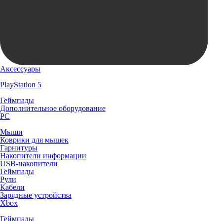
Аксессуары
PlayStation 5
Геймпады
Дополнительное оборудование
PC
Мыши
Коврики для мышек
Гарнитуры
Накопители информации
USB-накопители
Геймпады
Рули
Кабели
Зарядные устройства
Xbox
Геймпады