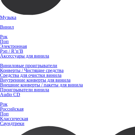
Музыка
Винил
Рок
Поп
Электронная
Рэп / R’n’B
Аксессуары для винила
Виниловые проигрыватели
Конверты / Чистящие средства
Средства для очистки винила
Внутренние конверты для винила
Внешние конверты / пакеты для винила
Проигрыватели винила
Audio CD
Рок
Российская
Поп
Классическая
Саундтреки