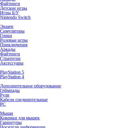
Файтинги
Детские игры
Игры Б/У
Nintendo Switch
Экшен
Симуляторы
Гонки
Ролевые игры
Приключения
Аркады
Файтинги
Стратегии
Аксессуары
PlayStation 5
PlayStation 4
Дополнительное оборудование
Геймпады
Рули
Кабели соединительные
PC
Мыши
Коврики для мышек
Гарнитуры
Носители информации