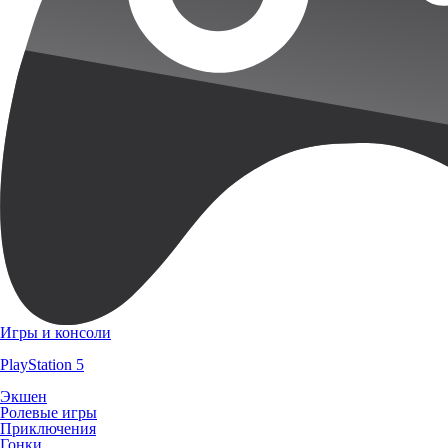
Игры и консоли
PlayStation 5
Экшен
Ролевые игры
Приключения
Гонки