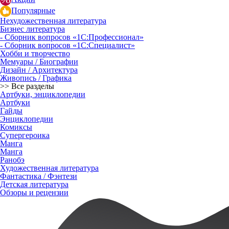
Популярные
Нехудожественная литература
Бизнес литература
- Сборник вопросов «1С:Профессионал»
- Сборник вопросов «1С:Специалист»
Хобби и творчество
Мемуары / Биографии
Дизайн / Архитектура
Живопись / Графика
>> Все разделы
Артбуки, энциклопедии
Артбуки
Гайды
Энциклопедии
Комиксы
Супергероика
Манга
Манга
Ранобэ
Художественная литература
Фантастика / Фэнтези
Детская литература
Обзоры и рецензии