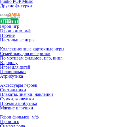
Funko POP Music
Другие фигурки
Герои игр
Герои кино, м/ф
Прочие
Настольные игры
Коллекционные карточные игры
Семейные, для вечеринок
По мотивам фильмов, игр, книг
В дорогу
Игры для детей
Головоломки
Атрибутика
Аксессуары героев
Светильники
Плакаты, значки, наклейки
Сумки, кошельки
Прочая атрибутика
Мягкие игрушки
Герои фильмов, м/ф
Герои игр
Символ года