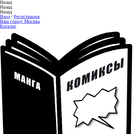
Назад
Назад
Назад
Вход
/
Регистрация
Ваш город:
Москва
Каталог