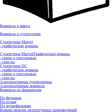
Комиксы и манга
Комиксы о супергероях
Супергерои Marvel
- графические романы
Супергерои Marvel/Графические романы
- серии о персонажах
- синглы
Супергерои DC
- графические романы
- серии о персонажах
- синглы
Альтернативная супергероика
Альтернативные комиксы
Комиксы по франшизам
По фильмам
По играм
По мультфильмам
Комикс-версии литературных произведений