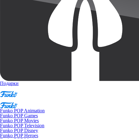
Подарки
Funko POP Animation
Funko POP Games
Funko POP Movies
Funko POP Television
Funko POP Disney
Funko POP Heroes