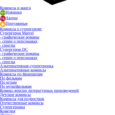
Комиксы и манга
Новинки
Акции
Популярные
Комиксы о супергероях
Супергерои Marvel
- графические романы
- серии о персонажах
- синглы
Супергерои DC
- графические романы
- серии о персонажах
- синглы
Альтернативная супергероика
Альтернативные комиксы
Комиксы по франшизам
По фильмам
По играм
По мультфильмам
Комикс-версии литературных произведений
Детские комиксы
Комиксы для подростков
Отечественные комиксы
Супергероика
Комедия