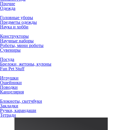
Прочие
Одежда
Головные уборы
Предметы одежды
Наука и хобби
Конструкторы
Научные наборы
Роботы, мини роботы
Сувениры
Посуда
Брелоки, жетоны, кулоны
Fun Pet Stuff
Игрушки
Ошейники
Поводки
Канцелярия
Блокноты, скетчбуки
Закладки
Ручки, карандаши
Тетради