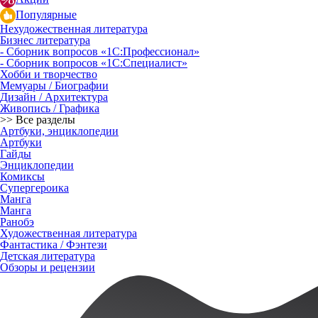
Популярные
Нехудожественная литература
Бизнес литература
- Сборник вопросов «1С:Профессионал»
- Сборник вопросов «1С:Специалист»
Хобби и творчество
Мемуары / Биографии
Дизайн / Архитектура
Живопись / Графика
>> Все разделы
Артбуки, энциклопедии
Артбуки
Гайды
Энциклопедии
Комиксы
Супергероика
Манга
Манга
Ранобэ
Художественная литература
Фантастика / Фэнтези
Детская литература
Обзоры и рецензии