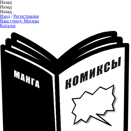
Назад
Назад
Назад
Вход
/
Регистрация
Ваш город:
Москва
Каталог