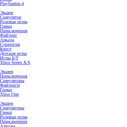
PlayStation 4
Экшен
Симулятор
Ролевые игры
Гонки
Приключения
Файтинг
Аркада
Стратегия
Квест
Детские игры
Игры Б/У
Xbox Series X/S
Экшен
Приключения
Симуляторы
Файтинги
Гонки
Xbox One
Экшен
Симуляторы
Гонки
Ролевые игры
Приключения
Аркады