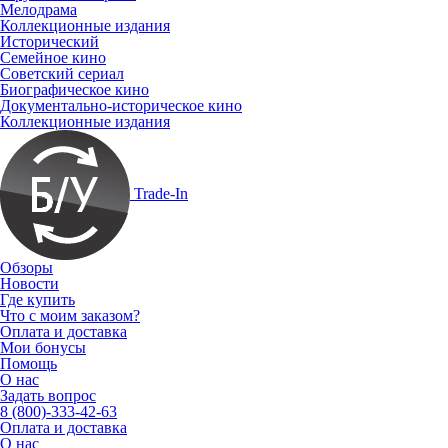
Мелодрама
Коллекционные издания
Исторический
Семейное кино
Советский сериал
Биографическое кино
Документально-историческое кино
Коллекционные издания
Trade-In
Обзоры
Новости
Где купить
Что с моим заказом?
Оплата и доставка
Мои бонусы
Помощь
О нас
Задать вопрос
8 (800)-333-42-63
Оплата и доставка
О нас