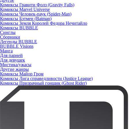
Другое
Комиксы Гравити Фолз (Gravity Falls)
Комиксы Marvel Universe
Комиксы Человек-паук (Spider-Man)
Комиксы Бэтмен (Batman)
Комиксы Земля Королей Федора Нечитайло
Комиксы BUBBLE
Синглы
Сборники
Легенды BUBBLE
BUBBLE Visions
Манга
Для парней
Для девушек
Мистика/ужасы
Другие жанры
Комиксы Майор Гром
Комиксы Лига справедливости (Justice League)
Комиксы Призрачный гонщик (Ghost Rider)