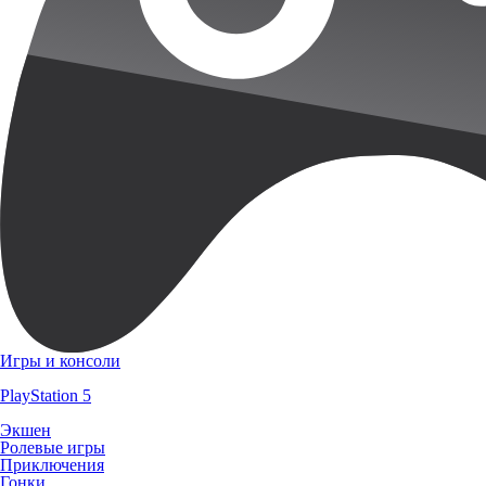
Игры и консоли
PlayStation 5
Экшен
Ролевые игры
Приключения
Гонки