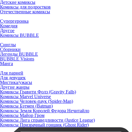
Детские комиксы
Комиксы для подростков
Отечественные комиксы
Супергероика
Комедия
Другое
Комиксы BUBBLE
Синглы
Сборники
Легенды BUBBLE
BUBBLE Visions
Манга
Для парней
Для девушек
Мистика/ужасы
Другие жанры
Комиксы Гравити Фолз (Gravity Falls)
Комиксы Marvel Universe
Комиксы Человек-паук (Spider-Man)
Комиксы Бэтмен (Batman)
Комиксы Земля Королей Федора Нечитайло
Комиксы Майор Гром
Комиксы Лига справедливости (Justice League)
Комиксы Призрачный гонщик (Ghost Rider)