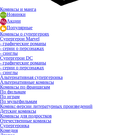
Комиксы и манга
Новинки
Акции
Популярные
Комиксы о супергероях
Супергерои Marvel
- графические романы
- серии о персонажах
- синглы
Супергерои DC
- графические романы
- серии о персонажах
- синглы
Альтернативная супергероика
Альтернативные комиксы
Комиксы по франшизам
По фильмам
По играм
По мультфильмам
Комикс-версии литературных произведений
Детские комиксы
Комиксы для подростков
Отечественные комиксы
Супергероика
Комедия