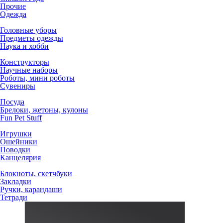
Прочие
Одежда
Головные уборы
Предметы одежды
Наука и хобби
Конструкторы
Научные наборы
Роботы, мини роботы
Сувениры
Посуда
Брелоки, жетоны, кулоны
Fun Pet Stuff
Игрушки
Ошейники
Поводки
Канцелярия
Блокноты, скетчбуки
Закладки
Ручки, карандаши
Тетради