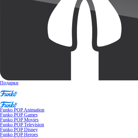
Подарки
Funko POP Animation
Funko POP Games
Funko POP Movies
Funko POP Television
Funko POP Disney
Funko POP Heroes