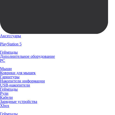
Аксессуары
PlayStation 5
Геймпады
Дополнительное оборудование
PC
Мыши
Коврики для мышек
Гарнитуры
Накопители информации
USB-накопители
Геймпады
Рули
Кабели
Зарядные устройства
Xbox
Геймпады