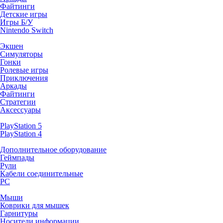
Файтинги
Детские игры
Игры Б/У
Nintendo Switch
Экшен
Симуляторы
Гонки
Ролевые игры
Приключения
Аркады
Файтинги
Стратегии
Аксессуары
PlayStation 5
PlayStation 4
Дополнительное оборудование
Геймпады
Рули
Кабели соединительные
PC
Мыши
Коврики для мышек
Гарнитуры
Носители информации