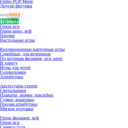
Funko POP Music
Другие фигурки
Герои игр
Герои кино, м/ф
Прочие
Настольные игры
Коллекционные карточные игры
Семейные, для вечеринок
По мотивам фильмов, игр, книг
В дорогу
Игры для детей
Головоломки
Атрибутика
Аксессуары героев
Светильники
Плакаты, значки, наклейки
Сумки, кошельки
Прочая атрибутика
Мягкие игрушки
Герои фильмов, м/ф
Герои игр
Символ года