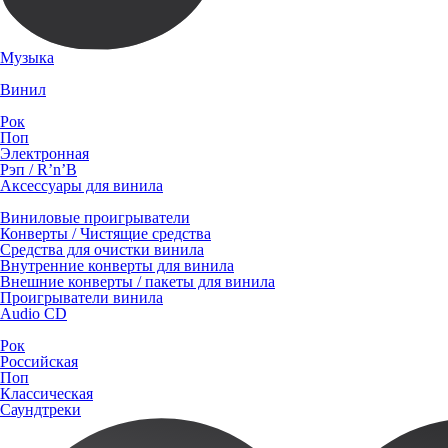
Музыка
Винил
Рок
Поп
Электронная
Рэп / R’n’B
Аксессуары для винила
Виниловые проигрыватели
Конверты / Чистящие средства
Средства для очистки винила
Внутренние конверты для винила
Внешние конверты / пакеты для винила
Проигрыватели винила
Audio CD
Рок
Российская
Поп
Классическая
Саундтреки