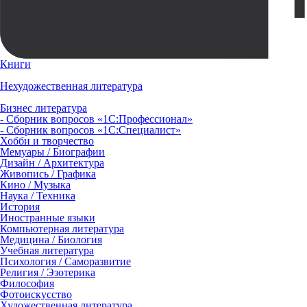
Книги
Нехудожественная литература
Бизнес литература
- Сборник вопросов «1С:Профессионал»
- Сборник вопросов «1С:Специалист»
Хобби и творчество
Мемуары / Биографии
Дизайн / Архитектура
Живопись / Графика
Кино / Музыка
Наука / Техника
История
Иностранные языки
Компьютерная литература
Медицина / Биология
Учебная литература
Психология / Саморазвитие
Религия / Эзотерика
Философия
Фотоискусство
Художественная литература