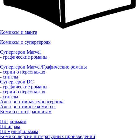
Комиксы и манга
Комиксы о супергероях
Супергерои Marvel
- графические романы
Супергерои Marvel/Графические романы
- серии о персонажах
- синглы
Супергерои DC
- графические романы
- серии о персонажах
- синглы
Альтернативная супергероика
Альтернативные комиксы
Комиксы по франшизам
По фильмам
По играм
По мультфильмам
Комикс-версии литературных произведений