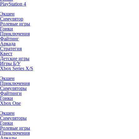
PlayStation 4
Экшен
Симулятор
Ролевые игры
Гонки
Приключения
Файтинг
Аркада
Стратегия
Квест
Детские игры
Игры Б/У
Xbox Series X/S
Экшен
Приключения
Симуляторы
Файтинги
Гонки
Xbox One
Экшен
Симуляторы
Гонки
Ролевые игры
Приключения
Аркады