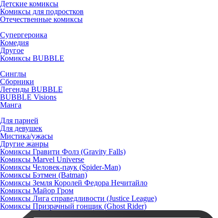
Детские комиксы
Комиксы для подростков
Отечественные комиксы
Супергероика
Комедия
Другое
Комиксы BUBBLE
Синглы
Сборники
Легенды BUBBLE
BUBBLE Visions
Манга
Для парней
Для девушек
Мистика/ужасы
Другие жанры
Комиксы Гравити Фолз (Gravity Falls)
Комиксы Marvel Universe
Комиксы Человек-паук (Spider-Man)
Комиксы Бэтмен (Batman)
Комиксы Земля Королей Федора Нечитайло
Комиксы Майор Гром
Комиксы Лига справедливости (Justice League)
Комиксы Призрачный гонщик (Ghost Rider)