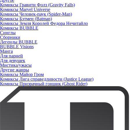
Другое
Комиксы Гравити Фолз (Gravity Falls)
Комиксы Marvel Universe
Комиксы Человек-паук (Spider-Man)
Комиксы Бэтмен (Batman)
Комиксы Земля Королей Федора Нечитайло
Комиксы BUBBLE
Синглы
Сборники
Легенды BUBBLE
BUBBLE Visions
Манга
Для парней
Для девушек
Мистика/ужасы
Другие жанры
Комиксы Майор Гром
Комиксы Лига справедливости (Justice League)
Комиксы Призрачный гонщик (Ghost Rider)