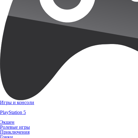
Игры и консоли
PlayStation 5
Экшен
Ролевые игры
Приключения
Гонки