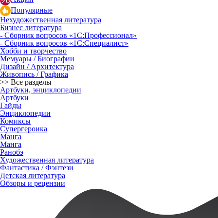
Популярные
Нехудожественная литература
Бизнес литература
- Сборник вопросов «1С:Профессионал»
- Сборник вопросов «1С:Специалист»
Хобби и творчество
Мемуары / Биографии
Дизайн / Архитектура
Живопись / Графика
>> Все разделы
Артбуки, энциклопедии
Артбуки
Гайды
Энциклопедии
Комиксы
Супергероика
Манга
Манга
Ранобэ
Художественная литература
Фантастика / Фэнтези
Детская литература
Обзоры и рецензии