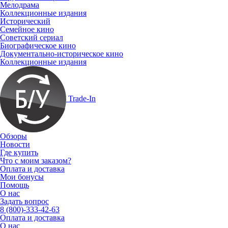
Мелодрама
Коллекционные издания
Исторический
Семейное кино
Советский сериал
Биографическое кино
Документально-историческое кино
Коллекционные издания
Trade-In
Обзоры
Новости
Где купить
Что с моим заказом?
Оплата и доставка
Мои бонусы
Помощь
О нас
Задать вопрос
8 (800)-333-42-63
Оплата и доставка
О нас