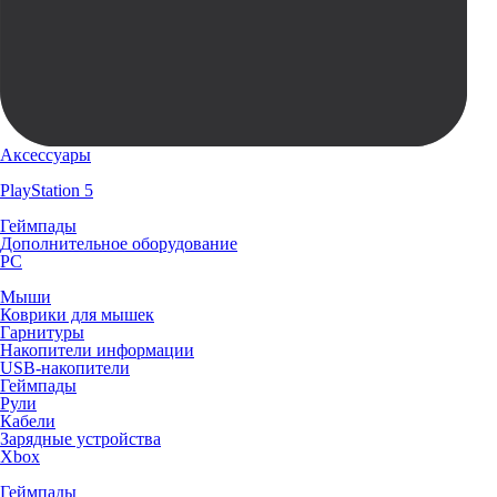
Аксессуары
PlayStation 5
Геймпады
Дополнительное оборудование
PC
Мыши
Коврики для мышек
Гарнитуры
Накопители информации
USB-накопители
Геймпады
Рули
Кабели
Зарядные устройства
Xbox
Геймпады