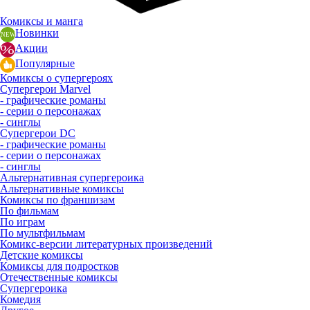
Комиксы и манга
Новинки
Акции
Популярные
Комиксы о супергероях
Супергерои Marvel
- графические романы
- серии о персонажах
- синглы
Супергерои DC
- графические романы
- серии о персонажах
- синглы
Альтернативная супергероика
Альтернативные комиксы
Комиксы по франшизам
По фильмам
По играм
По мультфильмам
Комикс-версии литературных произведений
Детские комиксы
Комиксы для подростков
Отечественные комиксы
Супергероика
Комедия