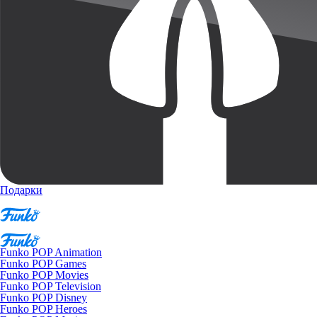
Подарки
Funko POP Animation
Funko POP Games
Funko POP Movies
Funko POP Television
Funko POP Disney
Funko POP Heroes