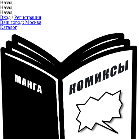
Назад
Назад
Назад
Вход
/
Регистрация
Ваш город:
Москва
Каталог