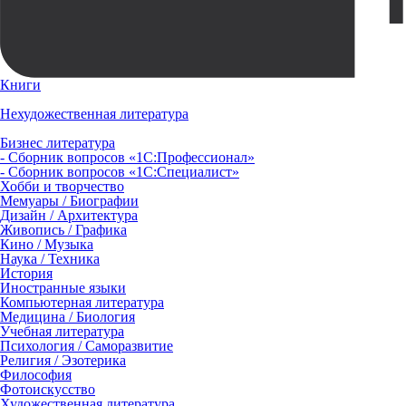
Книги
Нехудожественная литература
Бизнес литература
- Сборник вопросов «1С:Профессионал»
- Сборник вопросов «1С:Специалист»
Хобби и творчество
Мемуары / Биографии
Дизайн / Архитектура
Живопись / Графика
Кино / Музыка
Наука / Техника
История
Иностранные языки
Компьютерная литература
Медицина / Биология
Учебная литература
Психология / Саморазвитие
Религия / Эзотерика
Философия
Фотоискусство
Художественная литература