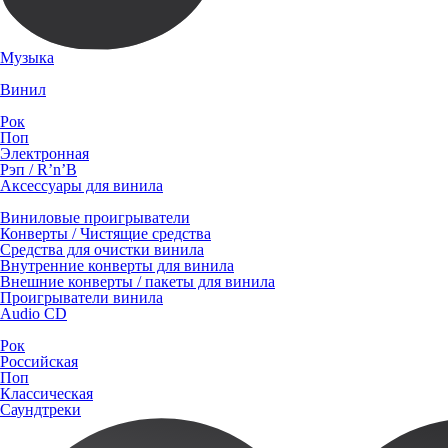
Музыка
Винил
Рок
Поп
Электронная
Рэп / R’n’B
Аксессуары для винила
Виниловые проигрыватели
Конверты / Чистящие средства
Средства для очистки винила
Внутренние конверты для винила
Внешние конверты / пакеты для винила
Проигрыватели винила
Audio CD
Рок
Российская
Поп
Классическая
Саундтреки