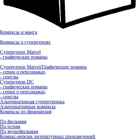
Комиксы и манга
Комиксы о супергероях
Супергерои Marvel
- графические романы
Супергерои Marvel/Графические романы
- серии о персонажах
- синглы
Супергерои DC
- графические романы
- серии о персонажах
- синглы
Альтернативная супергероика
Альтернативные комиксы
Комиксы по франшизам
По фильмам
По играм
По мультфильмам
Комикс-версии литературных произведений