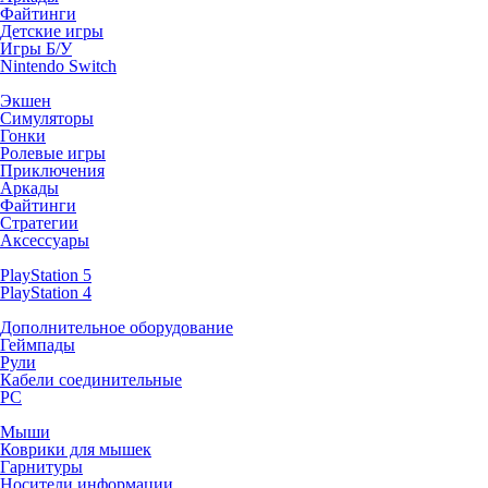
Файтинги
Детские игры
Игры Б/У
Nintendo Switch
Экшен
Симуляторы
Гонки
Ролевые игры
Приключения
Аркады
Файтинги
Стратегии
Аксессуары
PlayStation 5
PlayStation 4
Дополнительное оборудование
Геймпады
Рули
Кабели соединительные
PC
Мыши
Коврики для мышек
Гарнитуры
Носители информации