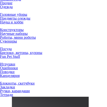
Прочие
Одежда
Головные уборы
Предметы одежды
Наука и хобби
Конструкторы
Научные наборы
Роботы, мини роботы
Сувениры
Посуда
Брелоки, жетоны, кулоны
Fun Pet Stuff
Игрушки
Ошейники
Поводки
Канцелярия
Блокноты, скетчбуки
Закладки
Ручки, карандаши
Тетради