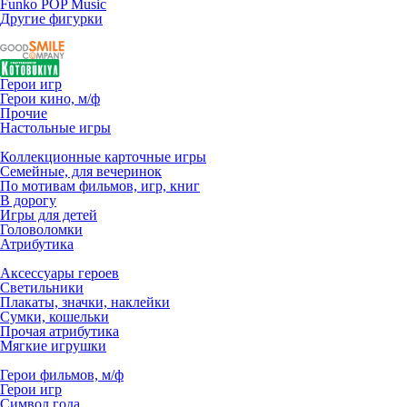
Funko POP Music
Другие фигурки
Герои игр
Герои кино, м/ф
Прочие
Настольные игры
Коллекционные карточные игры
Семейные, для вечеринок
По мотивам фильмов, игр, книг
В дорогу
Игры для детей
Головоломки
Атрибутика
Аксессуары героев
Светильники
Плакаты, значки, наклейки
Сумки, кошельки
Прочая атрибутика
Мягкие игрушки
Герои фильмов, м/ф
Герои игр
Символ года