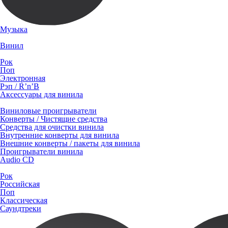
Музыка
Винил
Рок
Поп
Электронная
Рэп / R’n’B
Аксессуары для винила
Виниловые проигрыватели
Конверты / Чистящие средства
Средства для очистки винила
Внутренние конверты для винила
Внешние конверты / пакеты для винила
Проигрыватели винила
Audio CD
Рок
Российская
Поп
Классическая
Саундтреки