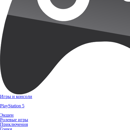
Игры и консоли
PlayStation 5
Экшен
Ролевые игры
Приключения
Гонки