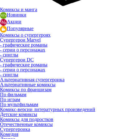
Комиксы и манга
Новинки
Акции
Популярные
Комиксы о супергероях
Супергерои Marvel
- графические романы
- серии о персонажах
- синглы
Супергерои DC
- графические романы
- серии о персонажах
- синглы
Альтернативная супергероика
Альтернативные комиксы
Комиксы по франшизам
По фильмам
По играм
По мультфильмам
Комикс-версии литературных произведений
Детские комиксы
Комиксы для подростков
Отечественные комиксы
Супергероика
Комедия