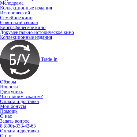
Мелодрама
Коллекционные издания
Исторический
Семейное кино
Советский сериал
Биографическое кино
Документально-историческое кино
Коллекционные издания
Trade-In
Обзоры
Новости
Где купить
Что с моим заказом?
Оплата и доставка
Мои бонусы
Помощь
О нас
Задать вопрос
8 (800)-333-42-63
Оплата и доставка
О нас