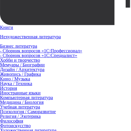
Книги
Нехудожественная литература
Бизнес литература
- Сборник вопросов «1С:Профессионал»
- Сборник вопросов «1С:Специалист»
Хобби и творчество
Мемуары / Биографии
Дизайн / Архитектура
Живопись / Графика
Кино / Музыка
Наука / Техника
История
Иностранные языки
Компьютерная литература
Медицина / Биология
Учебная литература
Психология / Саморазвитие
Религия / Эзотерика
Философия
Фотоискусство
Художественная литература