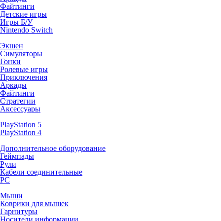
Файтинги
Детские игры
Игры Б/У
Nintendo Switch
Экшен
Симуляторы
Гонки
Ролевые игры
Приключения
Аркады
Файтинги
Стратегии
Аксессуары
PlayStation 5
PlayStation 4
Дополнительное оборудование
Геймпады
Рули
Кабели соединительные
PC
Мыши
Коврики для мышек
Гарнитуры
Носители информации