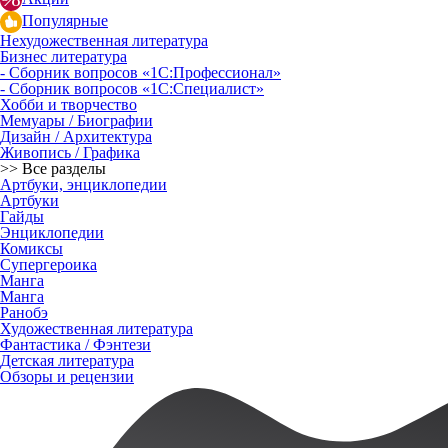
Популярные
Нехудожественная литература
Бизнес литература
- Сборник вопросов «1С:Профессионал»
- Сборник вопросов «1С:Специалист»
Хобби и творчество
Мемуары / Биографии
Дизайн / Архитектура
Живопись / Графика
>> Все разделы
Артбуки, энциклопедии
Артбуки
Гайды
Энциклопедии
Комиксы
Супергероика
Манга
Манга
Ранобэ
Художественная литература
Фантастика / Фэнтези
Детская литература
Обзоры и рецензии