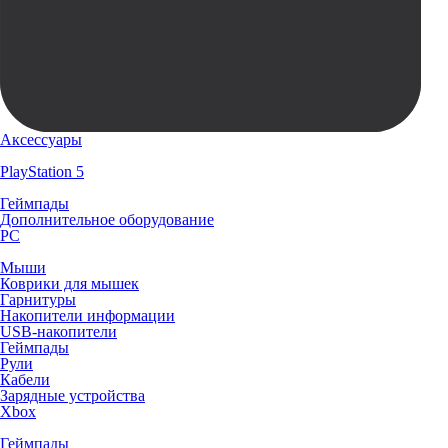
Аксессуары
PlayStation 5
Геймпады
Дополнительное оборудование
PC
Мыши
Коврики для мышек
Гарнитуры
Накопители информации
USB-накопители
Геймпады
Рули
Кабели
Зарядные устройства
Xbox
Геймпады