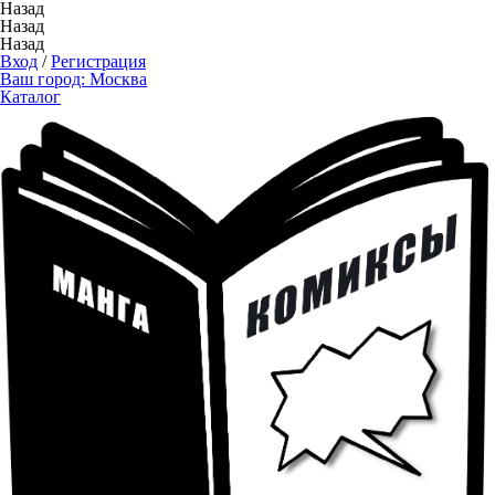
Назад
Назад
Назад
Вход
/
Регистрация
Ваш город:
Москва
Каталог