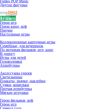
Funko POP Music
Другие фигурки
Герои игр
Герои кино, м/ф
Прочие
Настольные игры
Коллекционные карточные игры
Семейные, для вечеринок
По мотивам фильмов, игр, книг
В дорогу
Игры для детей
Головоломки
Атрибутика
Аксессуары героев
Светильники
Плакаты, значки, наклейки
Сумки, кошельки
Прочая атрибутика
Мягкие игрушки
Герои фильмов, м/ф
Герои игр
Символ года