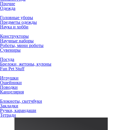
Прочие
Одежда
Головные уборы
Предметы одежды
Наука и хобби
Конструкторы
Научные наборы
Роботы, мини роботы
Сувениры
Посуда
Брелоки, жетоны, кулоны
Fun Pet Stuff
Игрушки
Ошейники
Поводки
Канцелярия
Блокноты, скетчбуки
Закладки
Ручки, карандаши
Тетради