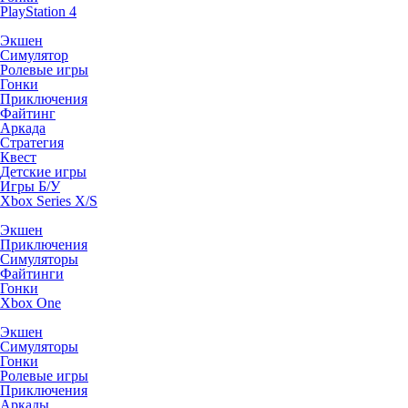
PlayStation 4
Экшен
Симулятор
Ролевые игры
Гонки
Приключения
Файтинг
Аркада
Стратегия
Квест
Детские игры
Игры Б/У
Xbox Series X/S
Экшен
Приключения
Симуляторы
Файтинги
Гонки
Xbox One
Экшен
Симуляторы
Гонки
Ролевые игры
Приключения
Аркады