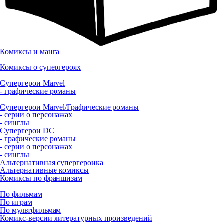
Комиксы и манга
Комиксы о супергероях
Супергерои Marvel
- графические романы
Супергерои Marvel/Графические романы
- серии о персонажах
- синглы
Супергерои DC
- графические романы
- серии о персонажах
- синглы
Альтернативная супергероика
Альтернативные комиксы
Комиксы по франшизам
По фильмам
По играм
По мультфильмам
Комикс-версии литературных произведений