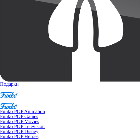
Подарки
Funko POP Animation
Funko POP Games
Funko POP Movies
Funko POP Television
Funko POP Disney
Funko POP Heroes