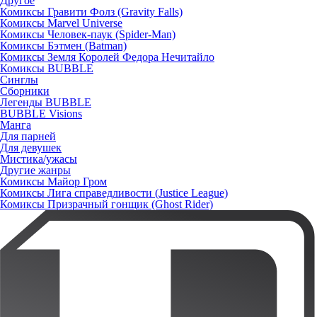
Другое
Комиксы Гравити Фолз (Gravity Falls)
Комиксы Marvel Universe
Комиксы Человек-паук (Spider-Man)
Комиксы Бэтмен (Batman)
Комиксы Земля Королей Федора Нечитайло
Комиксы BUBBLE
Синглы
Сборники
Легенды BUBBLE
BUBBLE Visions
Манга
Для парней
Для девушек
Мистика/ужасы
Другие жанры
Комиксы Майор Гром
Комиксы Лига справедливости (Justice League)
Комиксы Призрачный гонщик (Ghost Rider)