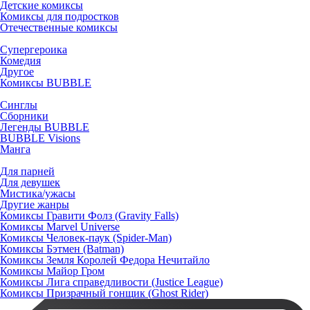
Детские комиксы
Комиксы для подростков
Отечественные комиксы
Супергероика
Комедия
Другое
Комиксы BUBBLE
Синглы
Сборники
Легенды BUBBLE
BUBBLE Visions
Манга
Для парней
Для девушек
Мистика/ужасы
Другие жанры
Комиксы Гравити Фолз (Gravity Falls)
Комиксы Marvel Universe
Комиксы Человек-паук (Spider-Man)
Комиксы Бэтмен (Batman)
Комиксы Земля Королей Федора Нечитайло
Комиксы Майор Гром
Комиксы Лига справедливости (Justice League)
Комиксы Призрачный гонщик (Ghost Rider)