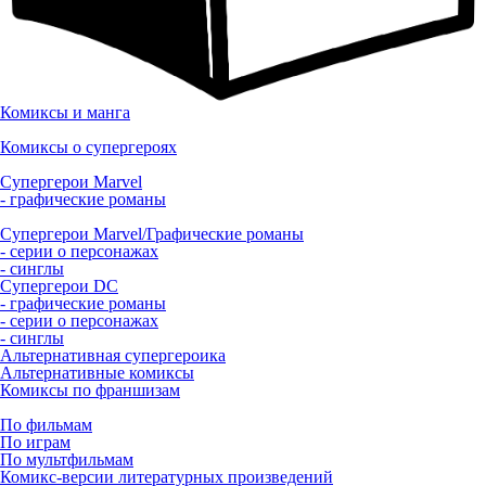
Комиксы и манга
Комиксы о супергероях
Супергерои Marvel
- графические романы
Супергерои Marvel/Графические романы
- серии о персонажах
- синглы
Супергерои DC
- графические романы
- серии о персонажах
- синглы
Альтернативная супергероика
Альтернативные комиксы
Комиксы по франшизам
По фильмам
По играм
По мультфильмам
Комикс-версии литературных произведений