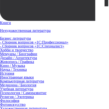
Книги
Нехудожественная литература
Бизнес литература
- Сборник вопросов «1С:Профессионал»
- Сборник вопросов «1С:Специалист»
Хобби и творчество
Мемуары / Биографии
Дизайн / Архитектура
Живопись / Графика
Кино / Музыка
Наука / Техника
История
Иностранные языки
Компьютерная литература
Медицина / Биология
Учебная литература
Психология / Саморазвитие
Религия / Эзотерика
Философия
Фотоискусство
Художественная литература