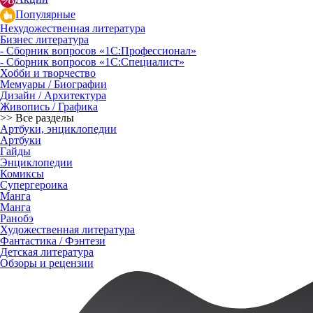
Популярные
Нехудожественная литература
Бизнес литература
- Сборник вопросов «1С:Профессионал»
- Сборник вопросов «1С:Специалист»
Хобби и творчество
Мемуары / Биографии
Дизайн / Архитектура
Живопись / Графика
>> Все разделы
Артбуки, энциклопедии
Артбуки
Гайды
Энциклопедии
Комиксы
Супергероика
Манга
Манга
Ранобэ
Художественная литература
Фантастика / Фэнтези
Детская литература
Обзоры и рецензии