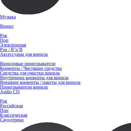
Музыка
Винил
Рок
Поп
Электронная
Рэп / R’n’B
Аксессуары для винила
Виниловые проигрыватели
Конверты / Чистящие средства
Средства для очистки винила
Внутренние конверты для винила
Внешние конверты / пакеты для винила
Проигрыватели винила
Audio CD
Рок
Российская
Поп
Классическая
Саундтреки