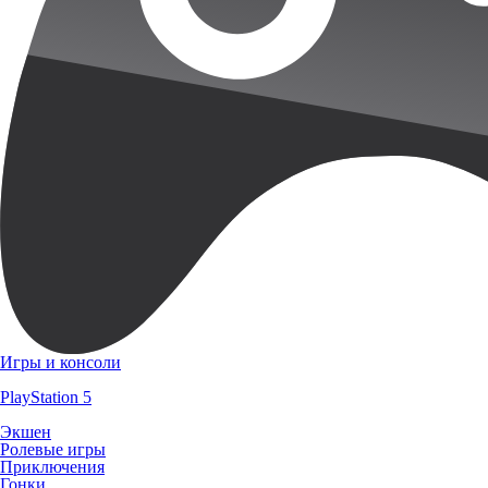
Игры и консоли
PlayStation 5
Экшен
Ролевые игры
Приключения
Гонки