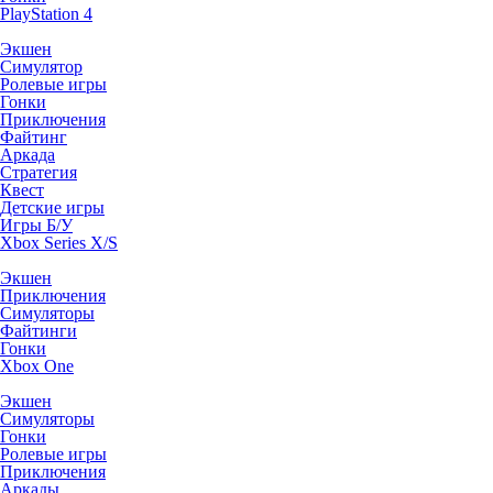
PlayStation 4
Экшен
Симулятор
Ролевые игры
Гонки
Приключения
Файтинг
Аркада
Стратегия
Квест
Детские игры
Игры Б/У
Xbox Series X/S
Экшен
Приключения
Симуляторы
Файтинги
Гонки
Xbox One
Экшен
Симуляторы
Гонки
Ролевые игры
Приключения
Аркады