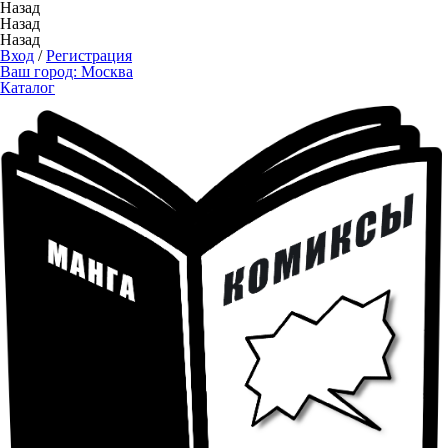
Назад
Назад
Назад
Вход
/
Регистрация
Ваш город:
Москва
Каталог