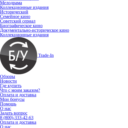
Мелодрама
Коллекционные издания
Исторический
Семейное кино
Советский сериал
Биографическое кино
Документально-историческое кино
Коллекционные издания
Trade-In
Обзоры
Новости
Где купить
Что с моим заказом?
Оплата и доставка
Мои бонусы
Помощь
О нас
Задать вопрос
8 (800)-333-42-63
Оплата и доставка
О нас