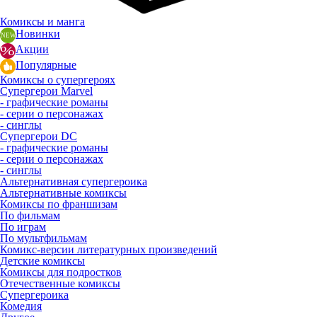
Комиксы и манга
Новинки
Акции
Популярные
Комиксы о супергероях
Супергерои Marvel
- графические романы
- серии о персонажах
- синглы
Супергерои DC
- графические романы
- серии о персонажах
- синглы
Альтернативная супергероика
Альтернативные комиксы
Комиксы по франшизам
По фильмам
По играм
По мультфильмам
Комикс-версии литературных произведений
Детские комиксы
Комиксы для подростков
Отечественные комиксы
Супергероика
Комедия