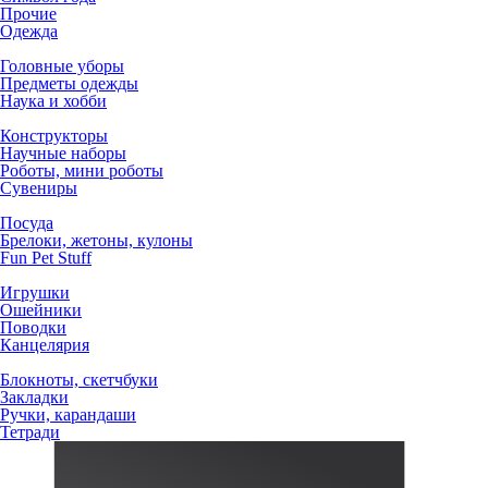
Прочие
Одежда
Головные уборы
Предметы одежды
Наука и хобби
Конструкторы
Научные наборы
Роботы, мини роботы
Сувениры
Посуда
Брелоки, жетоны, кулоны
Fun Pet Stuff
Игрушки
Ошейники
Поводки
Канцелярия
Блокноты, скетчбуки
Закладки
Ручки, карандаши
Тетради