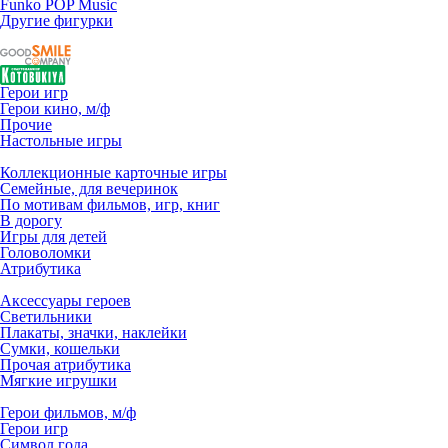
Funko POP Music
Другие фигурки
Герои игр
Герои кино, м/ф
Прочие
Настольные игры
Коллекционные карточные игры
Семейные, для вечеринок
По мотивам фильмов, игр, книг
В дорогу
Игры для детей
Головоломки
Атрибутика
Аксессуары героев
Светильники
Плакаты, значки, наклейки
Сумки, кошельки
Прочая атрибутика
Мягкие игрушки
Герои фильмов, м/ф
Герои игр
Символ года