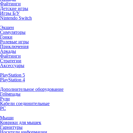
Файтинги
Детские игры
Игры Б/У
Nintendo Switch
Экшен
Симуляторы
Гонки
Ролевые игры
Приключения
Аркады
Файтинги
Стратегии
Аксессуары
PlayStation 5
PlayStation 4
Дополнительное оборудование
Геймпады
Рули
Кабели соединительные
PC
Мыши
Коврики для мышек
Гарнитуры
Носители информации