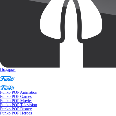
Подарки
Funko POP Animation
Funko POP Games
Funko POP Movies
Funko POP Television
Funko POP Disney
Funko POP Heroes