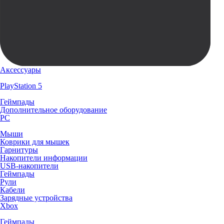
Аксессуары
PlayStation 5
Геймпады
Дополнительное оборудование
PC
Мыши
Коврики для мышек
Гарнитуры
Накопители информации
USB-накопители
Геймпады
Рули
Кабели
Зарядные устройства
Xbox
Геймпады