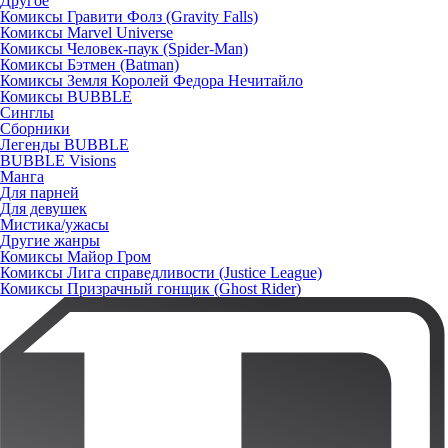
Другое
Комиксы Гравити Фолз (Gravity Falls)
Комиксы Marvel Universe
Комиксы Человек-паук (Spider-Man)
Комиксы Бэтмен (Batman)
Комиксы Земля Королей Федора Нечитайло
Комиксы BUBBLE
Синглы
Сборники
Легенды BUBBLE
BUBBLE Visions
Манга
Для парней
Для девушек
Мистика/ужасы
Другие жанры
Комиксы Майор Гром
Комиксы Лига справедливости (Justice League)
Комиксы Призрачный гонщик (Ghost Rider)