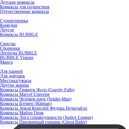
Детские комиксы
Комиксы для подростков
Отечественные комиксы
Супергероика
Комедия
Другое
Комиксы BUBBLE
Синглы
Сборники
Легенды BUBBLE
BUBBLE Visions
Манга
Для парней
Для девушек
Мистика/ужасы
Другие жанры
Комиксы Гравити Фолз (Gravity Falls)
Комиксы Marvel Universe
Комиксы Человек-паук (Spider-Man)
Комиксы Бэтмен (Batman)
Комиксы Земля Королей Федора Нечитайло
Комиксы Майор Гром
Комиксы Лига справедливости (Justice League)
Комиксы Призрачный гонщик (Ghost Rider)