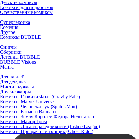
Детские комиксы
Комиксы для подростков
Отечественные комиксы
Супергероика
Комедия
Другое
Комиксы BUBBLE
Синглы
Сборники
Легенды BUBBLE
BUBBLE Visions
Манга
Для парней
Для девушек
Мистика/ужасы
Другие жанры
Комиксы Гравити Фолз (Gravity Falls)
Комиксы Marvel Universe
Комиксы Человек-паук (Spider-Man)
Комиксы Бэтмен (Batman)
Комиксы Земля Королей Федора Нечитайло
Комиксы Майор Гром
Комиксы Лига справедливости (Justice League)
Комиксы Призрачный гонщик (Ghost Rider)