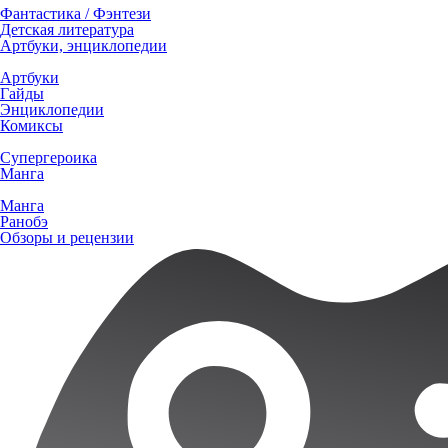
Фантастика / Фэнтези
Детская литература
Артбуки, энциклопедии
Артбуки
Гайды
Энциклопедии
Комиксы
Супергероика
Манга
Манга
Ранобэ
Обзоры и рецензии