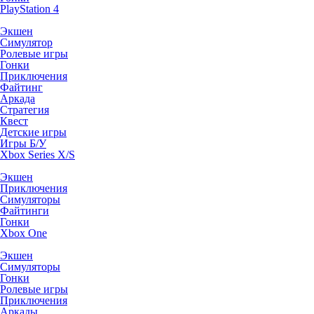
PlayStation 4
Экшен
Симулятор
Ролевые игры
Гонки
Приключения
Файтинг
Аркада
Стратегия
Квест
Детские игры
Игры Б/У
Xbox Series X/S
Экшен
Приключения
Симуляторы
Файтинги
Гонки
Xbox One
Экшен
Симуляторы
Гонки
Ролевые игры
Приключения
Аркады