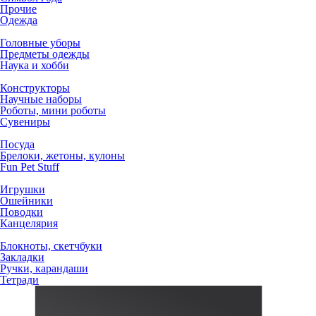
Прочие
Одежда
Головные уборы
Предметы одежды
Наука и хобби
Конструкторы
Научные наборы
Роботы, мини роботы
Сувениры
Посуда
Брелоки, жетоны, кулоны
Fun Pet Stuff
Игрушки
Ошейники
Поводки
Канцелярия
Блокноты, скетчбуки
Закладки
Ручки, карандаши
Тетради