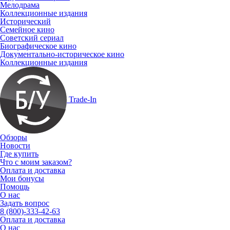
Мелодрама
Коллекционные издания
Исторический
Семейное кино
Советский сериал
Биографическое кино
Документально-историческое кино
Коллекционные издания
Trade-In
Обзоры
Новости
Где купить
Что с моим заказом?
Оплата и доставка
Мои бонусы
Помощь
О нас
Задать вопрос
8 (800)-333-42-63
Оплата и доставка
О нас