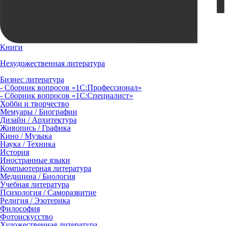
Книги
Нехудожественная литература
Бизнес литература
- Сборник вопросов «1С:Профессионал»
- Сборник вопросов «1С:Специалист»
Хобби и творчество
Мемуары / Биографии
Дизайн / Архитектура
Живопись / Графика
Кино / Музыка
Наука / Техника
История
Иностранные языки
Компьютерная литература
Медицина / Биология
Учебная литература
Психология / Саморазвитие
Религия / Эзотерика
Философия
Фотоискусство
Художественная литература