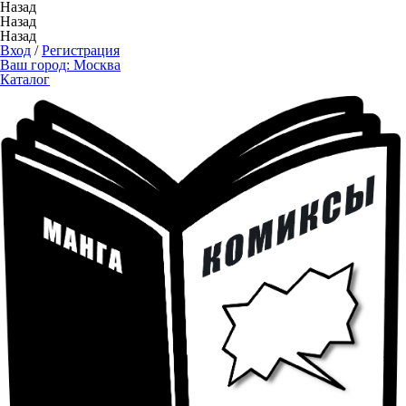
Назад
Назад
Назад
Вход
/
Регистрация
Ваш город:
Москва
Каталог