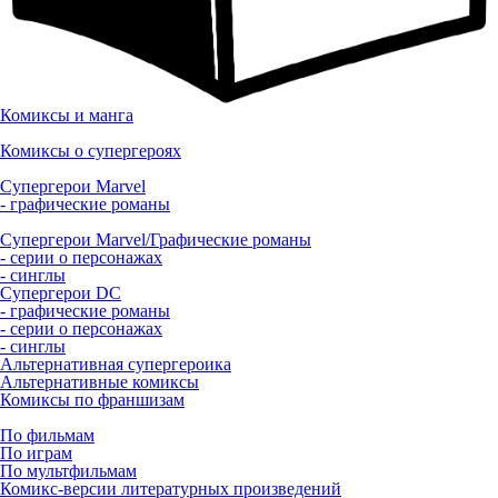
Комиксы и манга
Комиксы о супергероях
Супергерои Marvel
- графические романы
Супергерои Marvel/Графические романы
- серии о персонажах
- синглы
Супергерои DC
- графические романы
- серии о персонажах
- синглы
Альтернативная супергероика
Альтернативные комиксы
Комиксы по франшизам
По фильмам
По играм
По мультфильмам
Комикс-версии литературных произведений