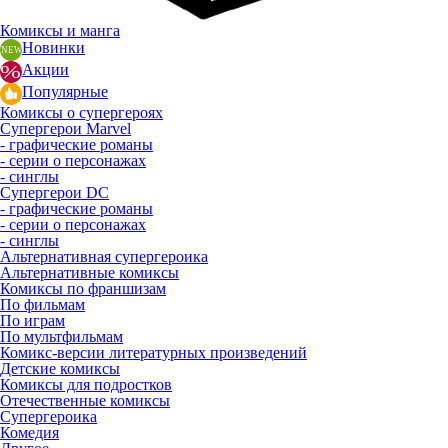
Комиксы и манга
Новинки
Акции
Популярные
Комиксы о супергероях
Супергерои Marvel
- графические романы
- серии о персонажах
- синглы
Супергерои DC
- графические романы
- серии о персонажах
- синглы
Альтернативная супергероика
Альтернативные комиксы
Комиксы по франшизам
По фильмам
По играм
По мультфильмам
Комикс-версии литературных произведений
Детские комиксы
Комиксы для подростков
Отечественные комиксы
Супергероика
Комедия