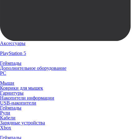
Аксессуары
PlayStation 5
Геймпады
Дополнительное оборудование
PC
Мыши
Коврики для мышек
Гарнитуры
Накопители информации
USB-накопители
Геймпады
Рули
Кабели
Зарядные устройства
Xbox
Геймпады