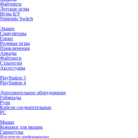
Файтинги
Детские игры
Игры Б/У
Nintendo Switch
Экшен
Симуляторы
Гонки
Ролевые игры
Приключения
Аркады
Файтинги
Стратегии
Аксессуары
PlayStation 5
PlayStation 4
Дополнительное оборудование
Геймпады
Рули
Кабели соединительные
PC
Мыши
Коврики для мышек
Гарнитуры
Носители информации