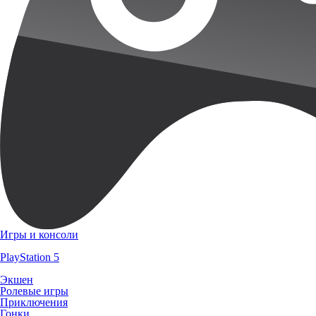
Игры и консоли
PlayStation 5
Экшен
Ролевые игры
Приключения
Гонки