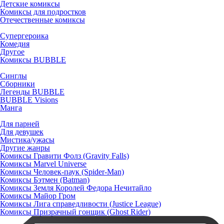
Детские комиксы
Комиксы для подростков
Отечественные комиксы
Супергероика
Комедия
Другое
Комиксы BUBBLE
Синглы
Сборники
Легенды BUBBLE
BUBBLE Visions
Манга
Для парней
Для девушек
Мистика/ужасы
Другие жанры
Комиксы Гравити Фолз (Gravity Falls)
Комиксы Marvel Universe
Комиксы Человек-паук (Spider-Man)
Комиксы Бэтмен (Batman)
Комиксы Земля Королей Федора Нечитайло
Комиксы Майор Гром
Комиксы Лига справедливости (Justice League)
Комиксы Призрачный гонщик (Ghost Rider)