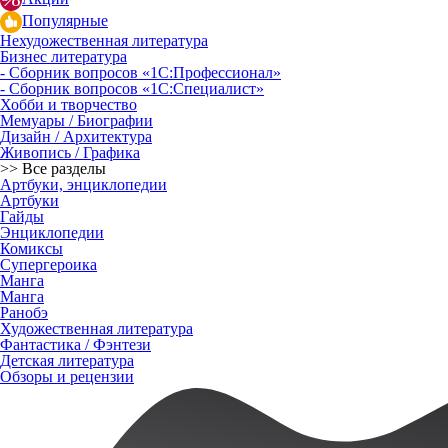
Популярные
Нехудожественная литература
Бизнес литература
- Сборник вопросов «1С:Профессионал»
- Сборник вопросов «1С:Специалист»
Хобби и творчество
Мемуары / Биографии
Дизайн / Архитектура
Живопись / Графика
>> Все разделы
Артбуки, энциклопедии
Артбуки
Гайды
Энциклопедии
Комиксы
Супергероика
Манга
Манга
Ранобэ
Художественная литература
Фантастика / Фэнтези
Детская литература
Обзоры и рецензии