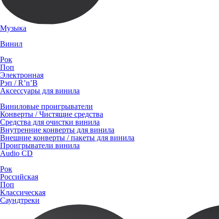
Музыка
Винил
Рок
Поп
Электронная
Рэп / R’n’B
Аксессуары для винила
Виниловые проигрыватели
Конверты / Чистящие средства
Средства для очистки винила
Внутренние конверты для винила
Внешние конверты / пакеты для винила
Проигрыватели винила
Audio CD
Рок
Российская
Поп
Классическая
Саундтреки