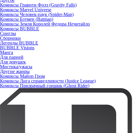
Другое
Комиксы Гравити Фолз (Gravity Falls)
Комиксы Marvel Universe
Комиксы Человек-паук (Spider-Man)
Комиксы Бэтмен (Batman)
Комиксы Земля Королей Федора Нечитайло
Комиксы BUBBLE
Синглы
Сборники
Легенды BUBBLE
BUBBLE Visions
Манга
Для парней
Для девушек
Мистика/ужасы
Другие жанры
Комиксы Майор Гром
Комиксы Лига справедливости (Justice League)
Комиксы Призрачный гонщик (Ghost Rider)