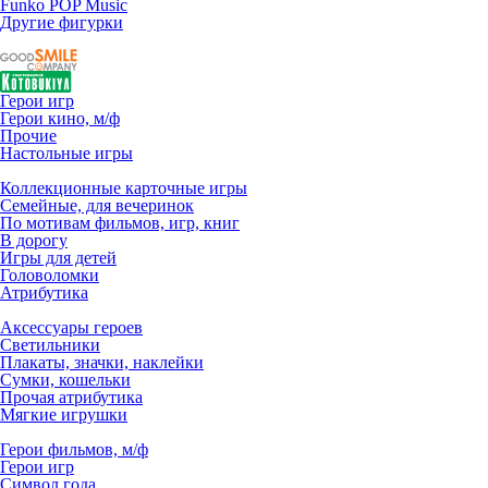
Funko POP Music
Другие фигурки
Герои игр
Герои кино, м/ф
Прочие
Настольные игры
Коллекционные карточные игры
Семейные, для вечеринок
По мотивам фильмов, игр, книг
В дорогу
Игры для детей
Головоломки
Атрибутика
Аксессуары героев
Светильники
Плакаты, значки, наклейки
Сумки, кошельки
Прочая атрибутика
Мягкие игрушки
Герои фильмов, м/ф
Герои игр
Символ года