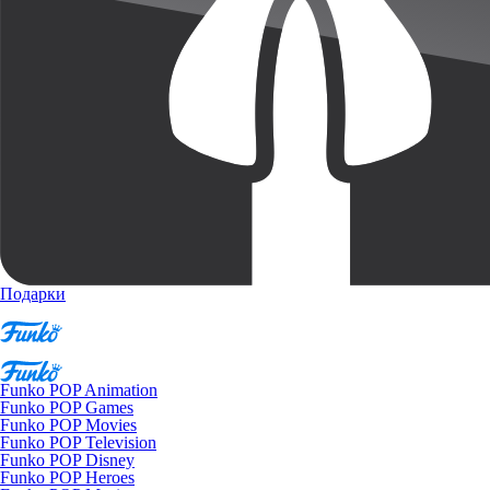
Подарки
Funko POP Animation
Funko POP Games
Funko POP Movies
Funko POP Television
Funko POP Disney
Funko POP Heroes