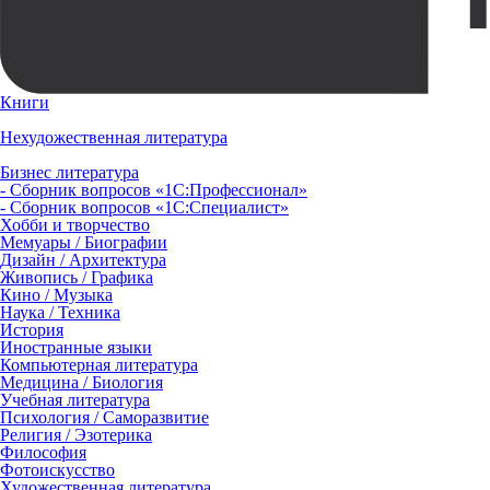
Книги
Нехудожественная литература
Бизнес литература
- Сборник вопросов «1С:Профессионал»
- Сборник вопросов «1С:Специалист»
Хобби и творчество
Мемуары / Биографии
Дизайн / Архитектура
Живопись / Графика
Кино / Музыка
Наука / Техника
История
Иностранные языки
Компьютерная литература
Медицина / Биология
Учебная литература
Психология / Саморазвитие
Религия / Эзотерика
Философия
Фотоискусство
Художественная литература