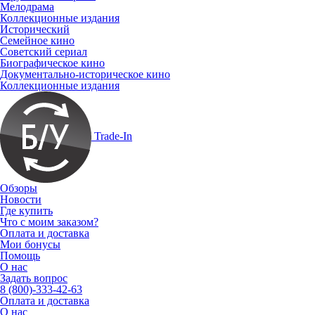
Мелодрама
Коллекционные издания
Исторический
Семейное кино
Советский сериал
Биографическое кино
Документально-историческое кино
Коллекционные издания
Trade-In
Обзоры
Новости
Где купить
Что с моим заказом?
Оплата и доставка
Мои бонусы
Помощь
О нас
Задать вопрос
8 (800)-333-42-63
Оплата и доставка
О нас