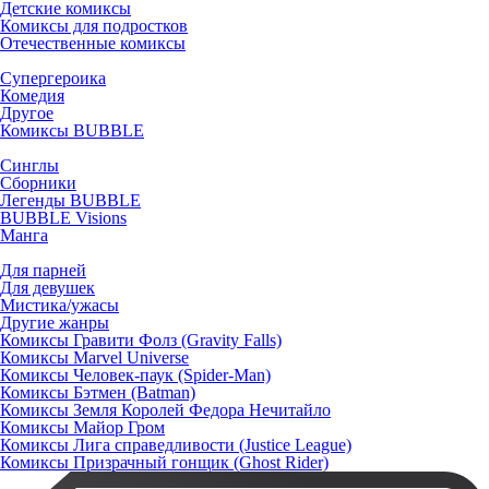
Детские комиксы
Комиксы для подростков
Отечественные комиксы
Супергероика
Комедия
Другое
Комиксы BUBBLE
Синглы
Сборники
Легенды BUBBLE
BUBBLE Visions
Манга
Для парней
Для девушек
Мистика/ужасы
Другие жанры
Комиксы Гравити Фолз (Gravity Falls)
Комиксы Marvel Universe
Комиксы Человек-паук (Spider-Man)
Комиксы Бэтмен (Batman)
Комиксы Земля Королей Федора Нечитайло
Комиксы Майор Гром
Комиксы Лига справедливости (Justice League)
Комиксы Призрачный гонщик (Ghost Rider)