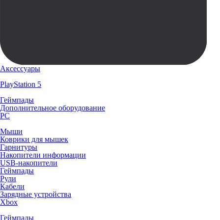
Аксессуары
PlayStation 5
Геймпады
Дополнительное оборудование
PC
Мыши
Коврики для мышек
Гарнитуры
Накопители информации
USB-накопители
Геймпады
Рули
Кабели
Зарядные устройства
Xbox
Геймпады