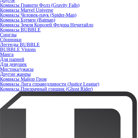
Другое
Комиксы Гравити Фолз (Gravity Falls)
Комиксы Marvel Universe
Комиксы Человек-паук (Spider-Man)
Комиксы Бэтмен (Batman)
Комиксы Земля Королей Федора Нечитайло
Комиксы BUBBLE
Синглы
Сборники
Легенды BUBBLE
BUBBLE Visions
Манга
Для парней
Для девушек
Мистика/ужасы
Другие жанры
Комиксы Майор Гром
Комиксы Лига справедливости (Justice League)
Комиксы Призрачный гонщик (Ghost Rider)