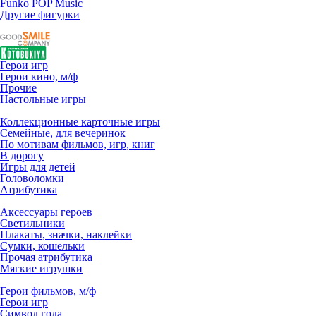
Funko POP Music
Другие фигурки
Герои игр
Герои кино, м/ф
Прочие
Настольные игры
Коллекционные карточные игры
Семейные, для вечеринок
По мотивам фильмов, игр, книг
В дорогу
Игры для детей
Головоломки
Атрибутика
Аксессуары героев
Светильники
Плакаты, значки, наклейки
Сумки, кошельки
Прочая атрибутика
Мягкие игрушки
Герои фильмов, м/ф
Герои игр
Символ года