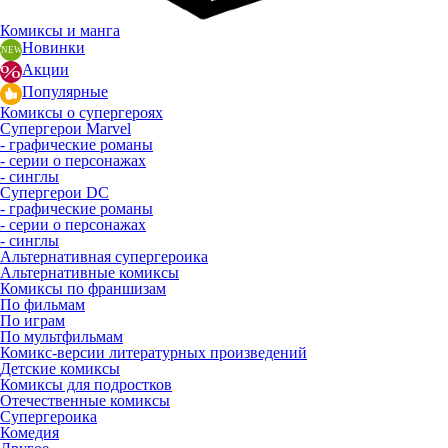
Комиксы и манга
Новинки
Акции
Популярные
Комиксы о супергероях
Супергерои Marvel
- графические романы
- серии о персонажах
- синглы
Супергерои DC
- графические романы
- серии о персонажах
- синглы
Альтернативная супергероика
Альтернативные комиксы
Комиксы по франшизам
По фильмам
По играм
По мультфильмам
Комикс-версии литературных произведений
Детские комиксы
Комиксы для подростков
Отечественные комиксы
Супергероика
Комедия