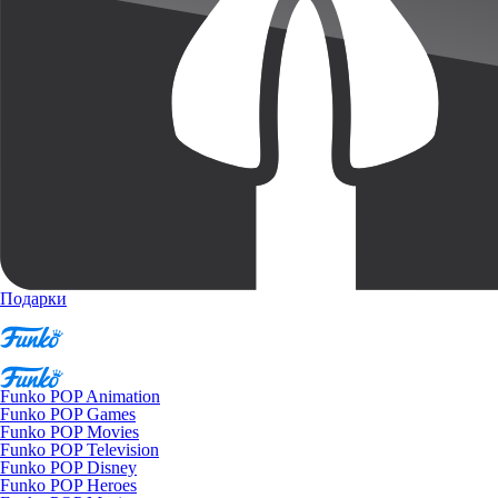
Подарки
Funko POP Animation
Funko POP Games
Funko POP Movies
Funko POP Television
Funko POP Disney
Funko POP Heroes