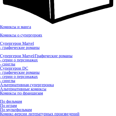
Комиксы и манга
Комиксы о супергероях
Супергерои Marvel
- графические романы
Супергерои Marvel/Графические романы
- серии о персонажах
- синглы
Супергерои DC
- графические романы
- серии о персонажах
- синглы
Альтернативная супергероика
Альтернативные комиксы
Комиксы по франшизам
По фильмам
По играм
По мультфильмам
Комикс-версии литературных произведений