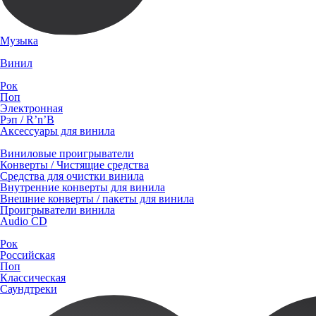
Музыка
Винил
Рок
Поп
Электронная
Рэп / R’n’B
Аксессуары для винила
Виниловые проигрыватели
Конверты / Чистящие средства
Средства для очистки винила
Внутренние конверты для винила
Внешние конверты / пакеты для винила
Проигрыватели винила
Audio CD
Рок
Российская
Поп
Классическая
Саундтреки