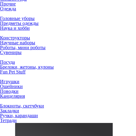
Прочие
Одежда
Головные уборы
Предметы одежды
Наука и хобби
Конструкторы
Научные наборы
Роботы, мини роботы
Сувениры
Посуда
Брелоки, жетоны, кулоны
Fun Pet Stuff
Игрушки
Ошейники
Поводки
Канцелярия
Блокноты, скетчбуки
Закладки
Ручки, карандаши
Тетради