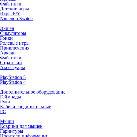
Файтинги
Детские игры
Игры Б/У
Nintendo Switch
Экшен
Симуляторы
Гонки
Ролевые игры
Приключения
Аркады
Файтинги
Стратегии
Аксессуары
PlayStation 5
PlayStation 4
Дополнительное оборудование
Геймпады
Рули
Кабели соединительные
PC
Мыши
Коврики для мышек
Гарнитуры
Носители информации