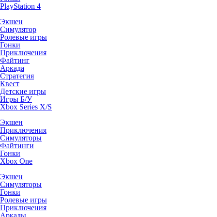
PlayStation 4
Экшен
Симулятор
Ролевые игры
Гонки
Приключения
Файтинг
Аркада
Стратегия
Квест
Детские игры
Игры Б/У
Xbox Series X/S
Экшен
Приключения
Симуляторы
Файтинги
Гонки
Xbox One
Экшен
Симуляторы
Гонки
Ролевые игры
Приключения
Аркады