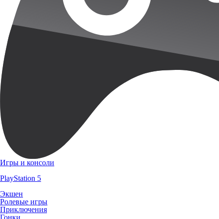
Игры и консоли
PlayStation 5
Экшен
Ролевые игры
Приключения
Гонки