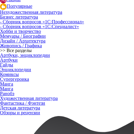
Популярные
Нехудожественная литература
Бизнес литература
- Сборник вопросов «1С:Профессионал»
- Сборник вопросов «1С:Специалист»
Хобби и творчество
Мемуары / Биографии
Дизайн / Архитектура
Живопись / Графика
>> Все разделы
Артбуки, энциклопедии
Артбуки
Гайды
Энциклопедии
Комиксы
Супергероика
Манга
Манга
Ранобэ
Художественная литература
Фантастика / Фэнтези
Детская литература
Обзоры и рецензии