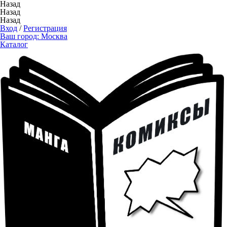
Назад
Назад
Назад
Вход
/
Регистрация
Ваш город:
Москва
Каталог