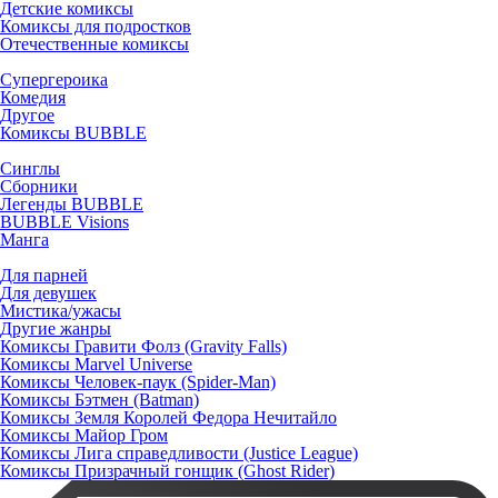
Детские комиксы
Комиксы для подростков
Отечественные комиксы
Супергероика
Комедия
Другое
Комиксы BUBBLE
Синглы
Сборники
Легенды BUBBLE
BUBBLE Visions
Манга
Для парней
Для девушек
Мистика/ужасы
Другие жанры
Комиксы Гравити Фолз (Gravity Falls)
Комиксы Marvel Universe
Комиксы Человек-паук (Spider-Man)
Комиксы Бэтмен (Batman)
Комиксы Земля Королей Федора Нечитайло
Комиксы Майор Гром
Комиксы Лига справедливости (Justice League)
Комиксы Призрачный гонщик (Ghost Rider)