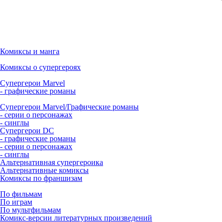
Комиксы и манга
Комиксы о супергероях
Супергерои Marvel
- графические романы
Супергерои Marvel/Графические романы
- серии о персонажах
- синглы
Супергерои DC
- графические романы
- серии о персонажах
- синглы
Альтернативная супергероика
Альтернативные комиксы
Комиксы по франшизам
По фильмам
По играм
По мультфильмам
Комикс-версии литературных произведений