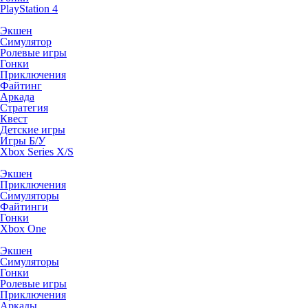
PlayStation 4
Экшен
Симулятор
Ролевые игры
Гонки
Приключения
Файтинг
Аркада
Стратегия
Квест
Детские игры
Игры Б/У
Xbox Series X/S
Экшен
Приключения
Симуляторы
Файтинги
Гонки
Xbox One
Экшен
Симуляторы
Гонки
Ролевые игры
Приключения
Аркады