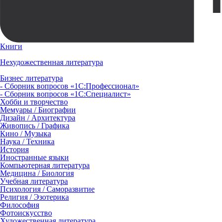
Книги
Нехудожественная литература
Бизнес литература
- Сборник вопросов «1С:Профессионал»
- Сборник вопросов «1С:Специалист»
Хобби и творчество
Мемуары / Биографии
Дизайн / Архитектура
Живопись / Графика
Кино / Музыка
Наука / Техника
История
Иностранные языки
Компьютерная литература
Медицина / Биология
Учебная литература
Психология / Саморазвитие
Религия / Эзотерика
Философия
Фотоискусство
Художественная литература