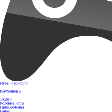
Игры и консоли
PlayStation 5
Экшен
Ролевые игры
Приключения
Гонки