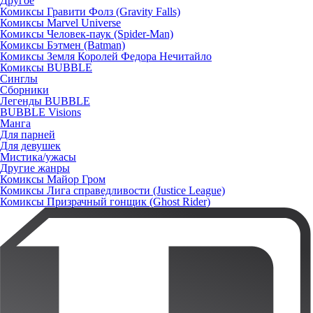
Другое
Комиксы Гравити Фолз (Gravity Falls)
Комиксы Marvel Universe
Комиксы Человек-паук (Spider-Man)
Комиксы Бэтмен (Batman)
Комиксы Земля Королей Федора Нечитайло
Комиксы BUBBLE
Синглы
Сборники
Легенды BUBBLE
BUBBLE Visions
Манга
Для парней
Для девушек
Мистика/ужасы
Другие жанры
Комиксы Майор Гром
Комиксы Лига справедливости (Justice League)
Комиксы Призрачный гонщик (Ghost Rider)