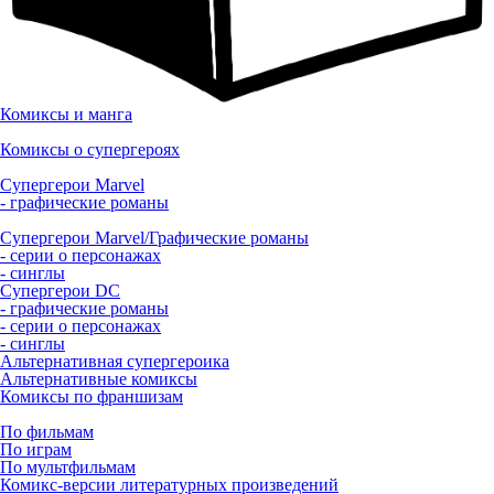
Комиксы и манга
Комиксы о супергероях
Супергерои Marvel
- графические романы
Супергерои Marvel/Графические романы
- серии о персонажах
- синглы
Супергерои DC
- графические романы
- серии о персонажах
- синглы
Альтернативная супергероика
Альтернативные комиксы
Комиксы по франшизам
По фильмам
По играм
По мультфильмам
Комикс-версии литературных произведений