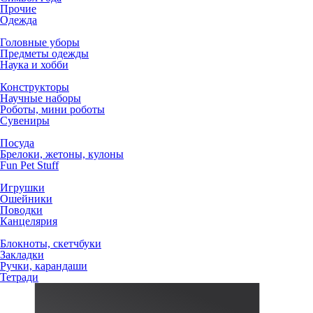
Прочие
Одежда
Головные уборы
Предметы одежды
Наука и хобби
Конструкторы
Научные наборы
Роботы, мини роботы
Сувениры
Посуда
Брелоки, жетоны, кулоны
Fun Pet Stuff
Игрушки
Ошейники
Поводки
Канцелярия
Блокноты, скетчбуки
Закладки
Ручки, карандаши
Тетради