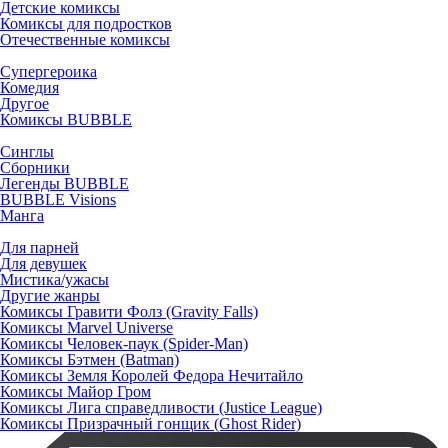
Детские комиксы
Комиксы для подростков
Отечественные комиксы
Супергероика
Комедия
Другое
Комиксы BUBBLE
Синглы
Сборники
Легенды BUBBLE
BUBBLE Visions
Манга
Для парней
Для девушек
Мистика/ужасы
Другие жанры
Комиксы Гравити Фолз (Gravity Falls)
Комиксы Marvel Universe
Комиксы Человек-паук (Spider-Man)
Комиксы Бэтмен (Batman)
Комиксы Земля Королей Федора Нечитайло
Комиксы Майор Гром
Комиксы Лига справедливости (Justice League)
Комиксы Призрачный гонщик (Ghost Rider)