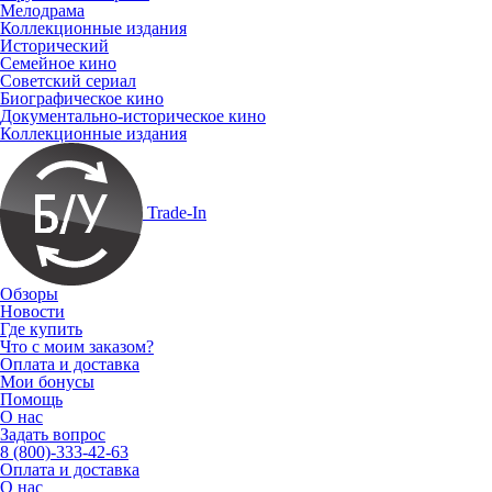
Мелодрама
Коллекционные издания
Исторический
Семейное кино
Советский сериал
Биографическое кино
Документально-историческое кино
Коллекционные издания
Trade-In
Обзоры
Новости
Где купить
Что с моим заказом?
Оплата и доставка
Мои бонусы
Помощь
О нас
Задать вопрос
8 (800)-333-42-63
Оплата и доставка
О нас