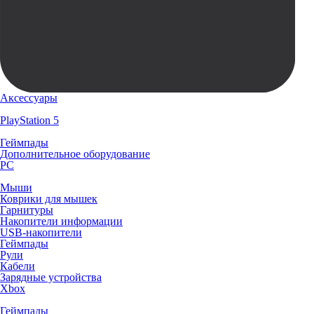
Аксессуары
PlayStation 5
Геймпады
Дополнительное оборудование
PC
Мыши
Коврики для мышек
Гарнитуры
Накопители информации
USB-накопители
Геймпады
Рули
Кабели
Зарядные устройства
Xbox
Геймпады