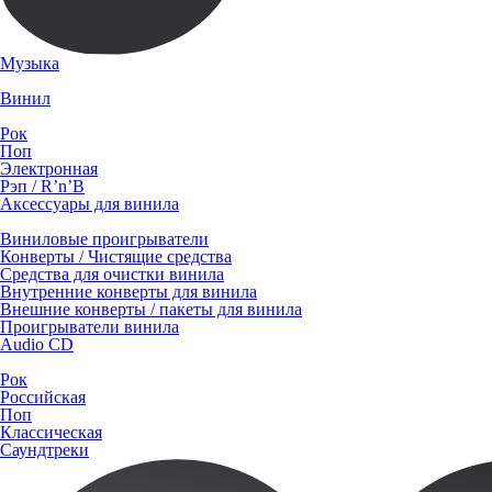
Музыка
Винил
Рок
Поп
Электронная
Рэп / R’n’B
Аксессуары для винила
Виниловые проигрыватели
Конверты / Чистящие средства
Средства для очистки винила
Внутренние конверты для винила
Внешние конверты / пакеты для винила
Проигрыватели винила
Audio CD
Рок
Российская
Поп
Классическая
Саундтреки