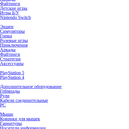
Файтинги
Детские игры
Игры Б/У
Nintendo Switch
Экшен
Симуляторы
Гонки
Ролевые игры
Приключения
Аркады
Файтинги
Стратегии
Аксессуары
PlayStation 5
PlayStation 4
Дополнительное оборудование
Геймпады
Рули
Кабели соединительные
PC
Мыши
Коврики для мышек
Гарнитуры
Носители информации