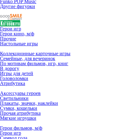
Funko POP Music
Другие фигурки
Герои игр
Герои кино, м/ф
Прочие
Настольные игры
Коллекционные карточные игры
Семейные, для вечеринок
По мотивам фильмов, игр, книг
В дорогу
Игры для детей
Головоломки
Атрибутика
Аксессуары героев
Светильники
Плакаты, значки, наклейки
Сумки, кошельки
Прочая атрибутика
Мягкие игрушки
Герои фильмов, м/ф
Герои игр
Символ года