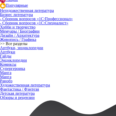
Популярные
Нехудожественная литература
Бизнес литература
- Сборник вопросов «1С:Профессионал»
- Сборник вопросов «1С:Специалист»
Хобби и творчество
Мемуары / Биографии
Дизайн / Архитектура
Живопись / Графика
>> Все разделы
Артбуки, энциклопедии
Артбуки
Гайды
Энциклопедии
Комиксы
Супергероика
Манга
Манга
Ранобэ
Художественная литература
Фантастика / Фэнтези
Детская литература
Обзоры и рецензии