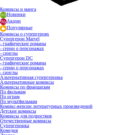
Комиксы и манга
Новинки
Акции
Популярные
Комиксы о супергероях
Супергерои Marvel
- графические романы
- серии о персонажах
- синглы
Супергерои DC
- графические романы
- серии о персонажах
- синглы
Альтернативная супергероика
Альтернативные комиксы
Комиксы по франшизам
По фильмам
По играм
По мультфильмам
Комикс-версии литературных произведений
Детские комиксы
Комиксы для подростков
Отечественные комиксы
Супергероика
Комедия