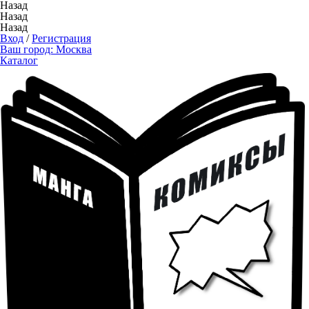
Назад
Назад
Назад
Вход
/
Регистрация
Ваш город:
Москва
Каталог