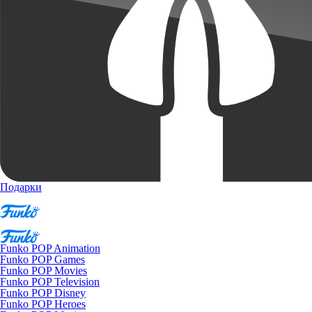
Подарки
Funko POP Animation
Funko POP Games
Funko POP Movies
Funko POP Television
Funko POP Disney
Funko POP Heroes