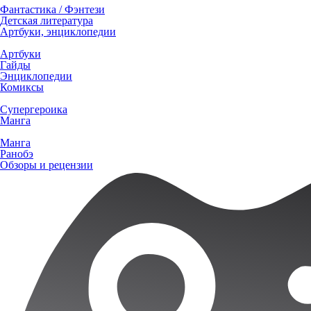
Фантастика / Фэнтези
Детская литература
Артбуки, энциклопедии
Артбуки
Гайды
Энциклопедии
Комиксы
Супергероика
Манга
Манга
Ранобэ
Обзоры и рецензии