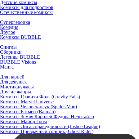
Детские комиксы
Комиксы для подростков
Отечественные комиксы
Супергероика
Комедия
Другое
Комиксы BUBBLE
Синглы
Сборники
Легенды BUBBLE
BUBBLE Visions
Манга
Для парней
Для девушек
Мистика/ужасы
Другие жанры
Комиксы Гравити Фолз (Gravity Falls)
Комиксы Marvel Universe
Комиксы Человек-паук (Spider-Man)
Комиксы Бэтмен (Batman)
Комиксы Земля Королей Федора Нечитайло
Комиксы Майор Гром
Комиксы Лига справедливости (Justice League)
Комиксы Призрачный гонщик (Ghost Rider)