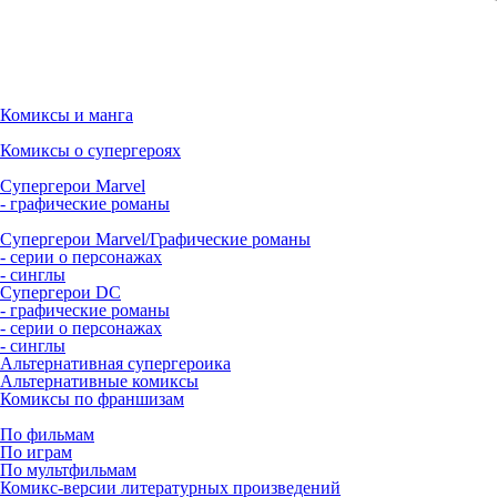
Комиксы и манга
Комиксы о супергероях
Супергерои Marvel
- графические романы
Супергерои Marvel/Графические романы
- серии о персонажах
- синглы
Супергерои DC
- графические романы
- серии о персонажах
- синглы
Альтернативная супергероика
Альтернативные комиксы
Комиксы по франшизам
По фильмам
По играм
По мультфильмам
Комикс-версии литературных произведений