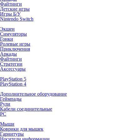
Файтинги
Детские игры
Игры Б/У
Nintendo Switch
Экшен
Симуляторы
Гонки
Ролевые игры
Приключения
Аркады
Файтинги
Стратегии
Аксессуары
PlayStation 5
PlayStation 4
Дополнительное оборудование
Геймпады
Рули
Кабели соединительные
PC
Мыши
Коврики для мышек
Гарнитуры
Носители информации