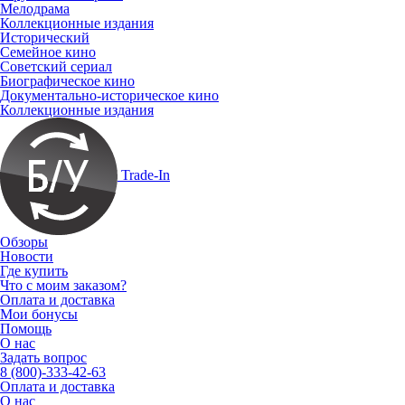
Мелодрама
Коллекционные издания
Исторический
Семейное кино
Советский сериал
Биографическое кино
Документально-историческое кино
Коллекционные издания
Trade-In
Обзоры
Новости
Где купить
Что с моим заказом?
Оплата и доставка
Мои бонусы
Помощь
О нас
Задать вопрос
8 (800)-333-42-63
Оплата и доставка
О нас