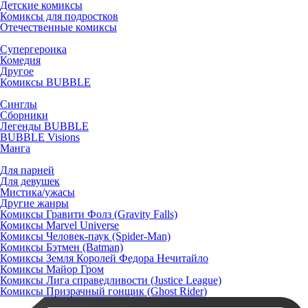
Детские комиксы
Комиксы для подростков
Отечественные комиксы
Супергероика
Комедия
Другое
Комиксы BUBBLE
Синглы
Сборники
Легенды BUBBLE
BUBBLE Visions
Манга
Для парней
Для девушек
Мистика/ужасы
Другие жанры
Комиксы Гравити Фолз (Gravity Falls)
Комиксы Marvel Universe
Комиксы Человек-паук (Spider-Man)
Комиксы Бэтмен (Batman)
Комиксы Земля Королей Федора Нечитайло
Комиксы Майор Гром
Комиксы Лига справедливости (Justice League)
Комиксы Призрачный гонщик (Ghost Rider)