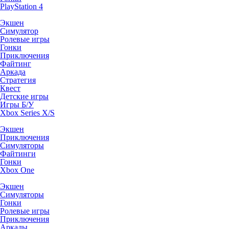
PlayStation 4
Экшен
Симулятор
Ролевые игры
Гонки
Приключения
Файтинг
Аркада
Стратегия
Квест
Детские игры
Игры Б/У
Xbox Series X/S
Экшен
Приключения
Симуляторы
Файтинги
Гонки
Xbox One
Экшен
Симуляторы
Гонки
Ролевые игры
Приключения
Аркады