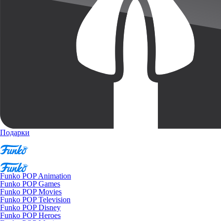
Подарки
Funko POP Animation
Funko POP Games
Funko POP Movies
Funko POP Television
Funko POP Disney
Funko POP Heroes