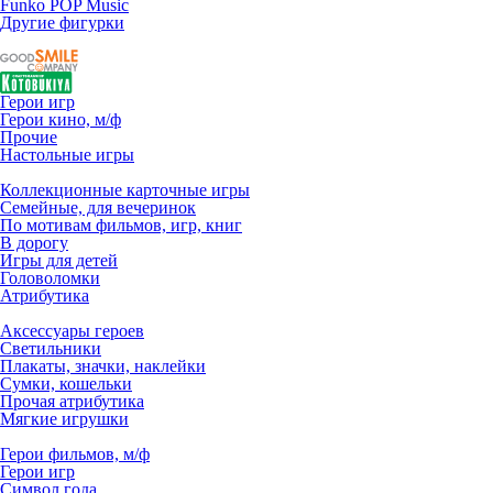
Funko POP Music
Другие фигурки
Герои игр
Герои кино, м/ф
Прочие
Настольные игры
Коллекционные карточные игры
Семейные, для вечеринок
По мотивам фильмов, игр, книг
В дорогу
Игры для детей
Головоломки
Атрибутика
Аксессуары героев
Светильники
Плакаты, значки, наклейки
Сумки, кошельки
Прочая атрибутика
Мягкие игрушки
Герои фильмов, м/ф
Герои игр
Символ года