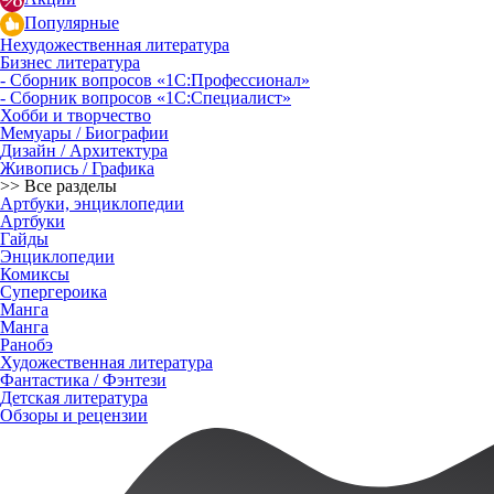
Популярные
Нехудожественная литература
Бизнес литература
- Сборник вопросов «1С:Профессионал»
- Сборник вопросов «1С:Специалист»
Хобби и творчество
Мемуары / Биографии
Дизайн / Архитектура
Живопись / Графика
>> Все разделы
Артбуки, энциклопедии
Артбуки
Гайды
Энциклопедии
Комиксы
Супергероика
Манга
Манга
Ранобэ
Художественная литература
Фантастика / Фэнтези
Детская литература
Обзоры и рецензии