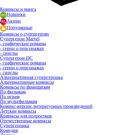
Комиксы и манга
Новинки
Акции
Популярные
Комиксы о супергероях
Супергерои Marvel
- графические романы
- серии о персонажах
- синглы
Супергерои DC
- графические романы
- серии о персонажах
- синглы
Альтернативная супергероика
Альтернативные комиксы
Комиксы по франшизам
По фильмам
По играм
По мультфильмам
Комикс-версии литературных произведений
Детские комиксы
Комиксы для подростков
Отечественные комиксы
Супергероика
Комедия