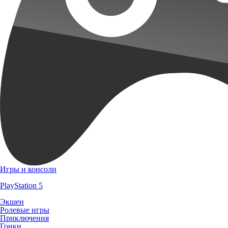
Игры и консоли
PlayStation 5
Экшен
Ролевые игры
Приключения
Гонки