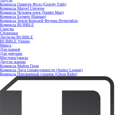
Другое
Комиксы Гравити Фолз (Gravity Falls)
Комиксы Marvel Universe
Комиксы Человек-паук (Spider-Man)
Комиксы Бэтмен (Batman)
Комиксы Земля Королей Федора Нечитайло
Комиксы BUBBLE
Синглы
Сборники
Легенды BUBBLE
BUBBLE Visions
Манга
Для парней
Для девушек
Мистика/ужасы
Другие жанры
Комиксы Майор Гром
Комиксы Лига справедливости (Justice League)
Комиксы Призрачный гонщик (Ghost Rider)