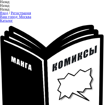
Назад
Назад
Назад
Вход
/
Регистрация
Ваш город:
Москва
Каталог