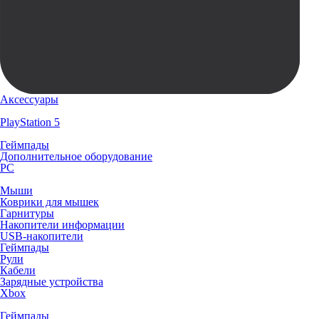
Аксессуары
PlayStation 5
Геймпады
Дополнительное оборудование
PC
Мыши
Коврики для мышек
Гарнитуры
Накопители информации
USB-накопители
Геймпады
Рули
Кабели
Зарядные устройства
Xbox
Геймпады