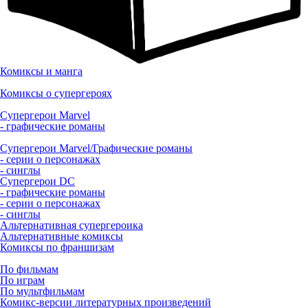
Комиксы и манга
Комиксы о супергероях
Супергерои Marvel
- графические романы
Супергерои Marvel/Графические романы
- серии о персонажах
- синглы
Супергерои DC
- графические романы
- серии о персонажах
- синглы
Альтернативная супергероика
Альтернативные комиксы
Комиксы по франшизам
По фильмам
По играм
По мультфильмам
Комикс-версии литературных произведений