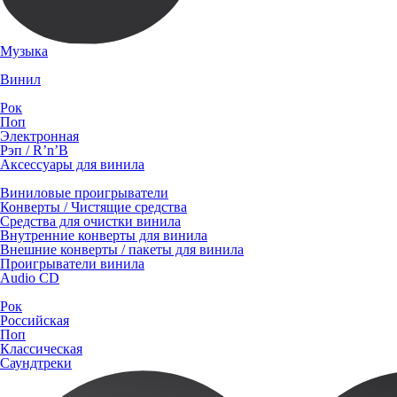
Музыка
Винил
Рок
Поп
Электронная
Рэп / R’n’B
Аксессуары для винила
Виниловые проигрыватели
Конверты / Чистящие средства
Средства для очистки винила
Внутренние конверты для винила
Внешние конверты / пакеты для винила
Проигрыватели винила
Audio CD
Рок
Российская
Поп
Классическая
Саундтреки