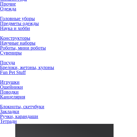
Прочие
Одежда
Головные уборы
Предметы одежды
Наука и хобби
Конструкторы
Научные наборы
Роботы, мини роботы
Сувениры
Посуда
Брелоки, жетоны, кулоны
Fun Pet Stuff
Игрушки
Ошейники
Поводки
Канцелярия
Блокноты, скетчбуки
Закладки
Ручки, карандаши
Тетради