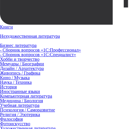
Книги
Нехудожественная литература
Бизнес литература
- Сборник вопросов «1С:Профессионал»
- Сборник вопросов «1С:Специалист»
Хобби и творчество
Мемуары / Биографии
Дизайн / Архитектура
Живопись / Графика
Кино / Музыка
Наука / Техника
История
Иностранные языки
Компьютерная литература
Медицина / Биология
Учебная литература
Психология / Саморазвитие
Религия / Эзотерика
Философия
Фотоискусство
Художественная литература