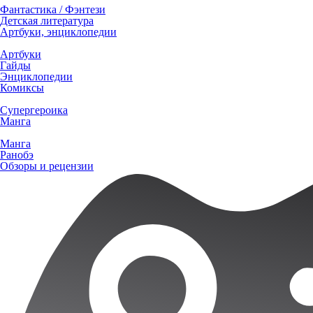
Фантастика / Фэнтези
Детская литература
Артбуки, энциклопедии
Артбуки
Гайды
Энциклопедии
Комиксы
Супергероика
Манга
Манга
Ранобэ
Обзоры и рецензии