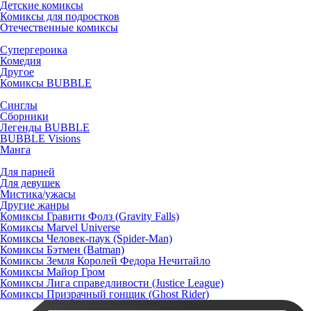
Детские комиксы
Комиксы для подростков
Отечественные комиксы
Супергероика
Комедия
Другое
Комиксы BUBBLE
Синглы
Сборники
Легенды BUBBLE
BUBBLE Visions
Манга
Для парней
Для девушек
Мистика/ужасы
Другие жанры
Комиксы Гравити Фолз (Gravity Falls)
Комиксы Marvel Universe
Комиксы Человек-паук (Spider-Man)
Комиксы Бэтмен (Batman)
Комиксы Земля Королей Федора Нечитайло
Комиксы Майор Гром
Комиксы Лига справедливости (Justice League)
Комиксы Призрачный гонщик (Ghost Rider)