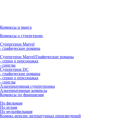
Комиксы и манга
Комиксы о супергероях
Супергерои Marvel
- графические романы
Супергерои Marvel/Графические романы
- серии о персонажах
- синглы
Супергерои DC
- графические романы
- серии о персонажах
- синглы
Альтернативная супергероика
Альтернативные комиксы
Комиксы по франшизам
По фильмам
По играм
По мультфильмам
Комикс-версии литературных произведений