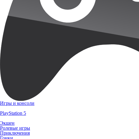
Игры и консоли
PlayStation 5
Экшен
Ролевые игры
Приключения
Гонки