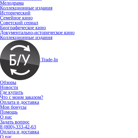
Мелодрама
Коллекционные издания
Исторический
Семейное кино
Советский сериал
Биографическое кино
Документально-историческое кино
Коллекционные издания
Trade-In
Обзоры
Новости
Где купить
Что с моим заказом?
Оплата и доставка
Мои бонусы
Помощь
О нас
Задать вопрос
8 (800)-333-42-63
Оплата и доставка
О нас