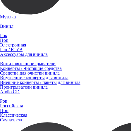
Музыка
Винил
Рок
Поп
Электронная
Рэп / R’n’B
Аксессуары для винила
Виниловые проигрыватели
Конверты / Чистящие средства
Средства для очистки винила
Внутренние конверты для винила
Внешние конверты / пакеты для винила
Проигрыватели винила
Audio CD
Рок
Российская
Поп
Классическая
Саундтреки