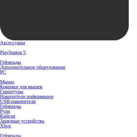
Аксессуары
PlayStation 5
Геймпады
Дополнительное оборудование
PC
Мыши
Коврики для мышек
Гарнитуры
Накопители информации
USB-накопители
Геймпады
Рули
Кабели
Зарядные устройства
Xbox
Геймпады