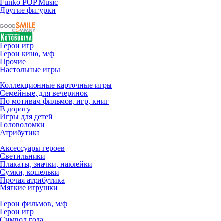
Funko POP Music
Другие фигурки
Герои игр
Герои кино, м/ф
Прочие
Настольные игры
Коллекционные карточные игры
Семейные, для вечеринок
По мотивам фильмов, игр, книг
В дорогу
Игры для детей
Головоломки
Атрибутика
Аксессуары героев
Светильники
Плакаты, значки, наклейки
Сумки, кошельки
Прочая атрибутика
Мягкие игрушки
Герои фильмов, м/ф
Герои игр
Символ года