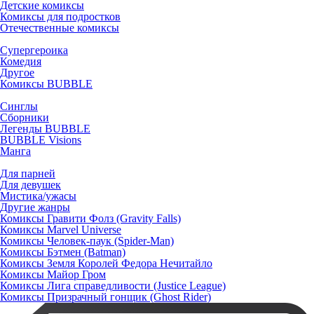
Детские комиксы
Комиксы для подростков
Отечественные комиксы
Супергероика
Комедия
Другое
Комиксы BUBBLE
Синглы
Сборники
Легенды BUBBLE
BUBBLE Visions
Манга
Для парней
Для девушек
Мистика/ужасы
Другие жанры
Комиксы Гравити Фолз (Gravity Falls)
Комиксы Marvel Universe
Комиксы Человек-паук (Spider-Man)
Комиксы Бэтмен (Batman)
Комиксы Земля Королей Федора Нечитайло
Комиксы Майор Гром
Комиксы Лига справедливости (Justice League)
Комиксы Призрачный гонщик (Ghost Rider)