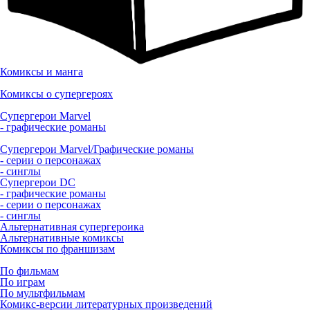
Комиксы и манга
Комиксы о супергероях
Супергерои Marvel
- графические романы
Супергерои Marvel/Графические романы
- серии о персонажах
- синглы
Супергерои DC
- графические романы
- серии о персонажах
- синглы
Альтернативная супергероика
Альтернативные комиксы
Комиксы по франшизам
По фильмам
По играм
По мультфильмам
Комикс-версии литературных произведений