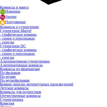
Комиксы и манга
Новинки
Акции
Популярные
Комиксы о супергероях
Супергерои Marvel
- графические романы
- серии о персонажах
- синглы
Супергерои DC
- графические романы
- серии о персонажах
- синглы
Альтернативная супергероика
Альтернативные комиксы
Комиксы по франшизам
По фильмам
По играм
По мультфильмам
Комикс-версии литературных произведений
Детские комиксы
Комиксы для подростков
Отечественные комиксы
Супергероика
Комедия