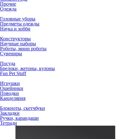
Прочие
Одежда
Головные уборы
Предметы одежды
Наука и хобби
Конструкторы
Научные наборы
Роботы, мини роботы
Сувениры
Посуда
Брелоки, жетоны, кулоны
Fun Pet Stuff
Игрушки
Ошейники
Поводки
Канцелярия
Блокноты, скетчбуки
Закладки
Ручки, карандаши
Тетради