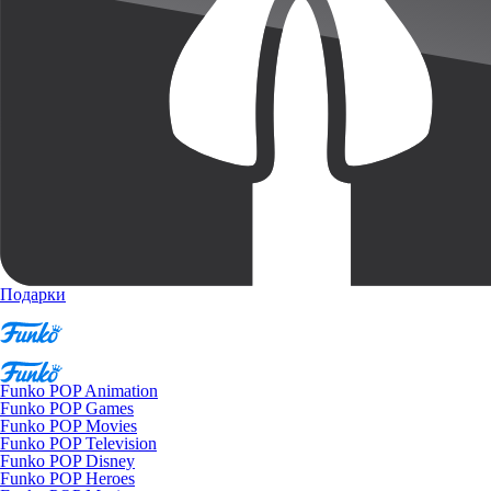
Подарки
Funko POP Animation
Funko POP Games
Funko POP Movies
Funko POP Television
Funko POP Disney
Funko POP Heroes