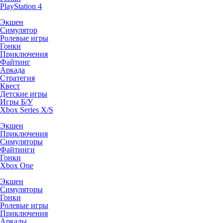
PlayStation 4
Экшен
Симулятор
Ролевые игры
Гонки
Приключения
Файтинг
Аркада
Стратегия
Квест
Детские игры
Игры Б/У
Xbox Series X/S
Экшен
Приключения
Симуляторы
Файтинги
Гонки
Xbox One
Экшен
Симуляторы
Гонки
Ролевые игры
Приключения
Аркады