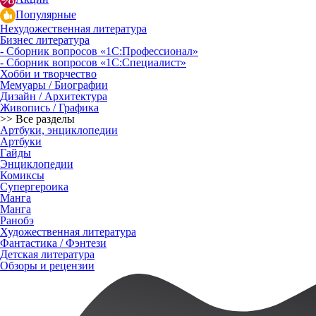
Популярные
Нехудожественная литература
Бизнес литература
- Сборник вопросов «1С:Профессионал»
- Сборник вопросов «1С:Специалист»
Хобби и творчество
Мемуары / Биографии
Дизайн / Архитектура
Живопись / Графика
>> Все разделы
Артбуки, энциклопедии
Артбуки
Гайды
Энциклопедии
Комиксы
Супергероика
Манга
Манга
Ранобэ
Художественная литература
Фантастика / Фэнтези
Детская литература
Обзоры и рецензии