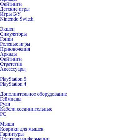
Файтинги
Детские игры
Игры Б/У
Nintendo Switch
Экшен
Симуляторы
Гонки
Ролевые игры
Приключения
Аркады
Файтинги
Стратегии
Аксессуары
PlayStation 5
PlayStation 4
Дополнительное оборудование
Геймпады
Рули
Кабели соединительные
PC
Мыши
Коврики для мышек
Гарнитуры
Носители информации