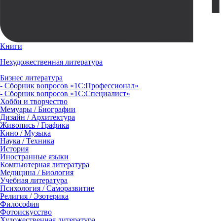
Книги
Нехудожественная литература
Бизнес литература
- Сборник вопросов «1С:Профессионал»
- Сборник вопросов «1С:Специалист»
Хобби и творчество
Мемуары / Биографии
Дизайн / Архитектура
Живопись / Графика
Кино / Музыка
Наука / Техника
История
Иностранные языки
Компьютерная литература
Медицина / Биология
Учебная литература
Психология / Саморазвитие
Религия / Эзотерика
Философия
Фотоискусство
Художественная литература