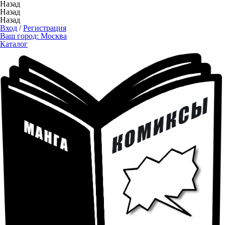
Назад
Назад
Назад
Вход
/
Регистрация
Ваш город:
Москва
Каталог