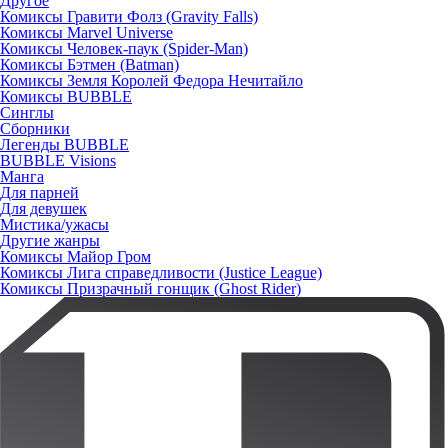
Другое
Комиксы Гравити Фолз (Gravity Falls)
Комиксы Marvel Universe
Комиксы Человек-паук (Spider-Man)
Комиксы Бэтмен (Batman)
Комиксы Земля Королей Федора Нечитайло
Комиксы BUBBLE
Синглы
Сборники
Легенды BUBBLE
BUBBLE Visions
Манга
Для парней
Для девушек
Мистика/ужасы
Другие жанры
Комиксы Майор Гром
Комиксы Лига справедливости (Justice League)
Комиксы Призрачный гонщик (Ghost Rider)