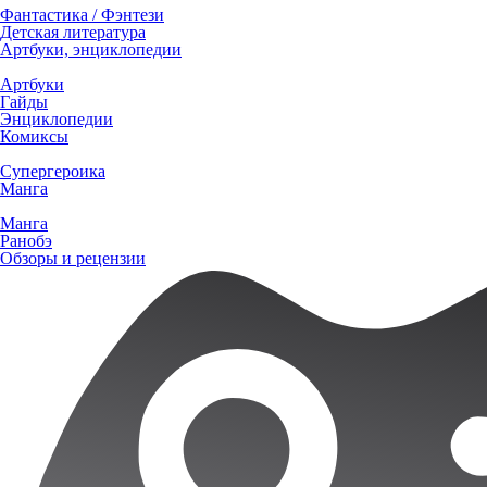
Фантастика / Фэнтези
Детская литература
Артбуки, энциклопедии
Артбуки
Гайды
Энциклопедии
Комиксы
Супергероика
Манга
Манга
Ранобэ
Обзоры и рецензии