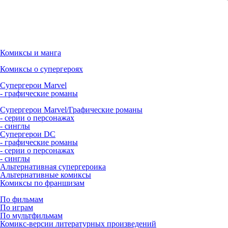
Комиксы и манга
Комиксы о супергероях
Супергерои Marvel
- графические романы
Супергерои Marvel/Графические романы
- серии о персонажах
- синглы
Супергерои DC
- графические романы
- серии о персонажах
- синглы
Альтернативная супергероика
Альтернативные комиксы
Комиксы по франшизам
По фильмам
По играм
По мультфильмам
Комикс-версии литературных произведений