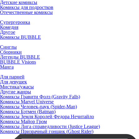
Детские комиксы
Комиксы для подростков
Отечественные комиксы
Супергероика
Комедия
Другое
Комиксы BUBBLE
Синглы
Сборники
Легенды BUBBLE
BUBBLE Visions
Манга
Для парней
Для девушек
Мистика/ужасы
Другие жанры
Комиксы Гравити Фолз (Gravity Falls)
Комиксы Marvel Universe
Комиксы Человек-паук (Spider-Man)
Комиксы Бэтмен (Batman)
Комиксы Земля Королей Федора Нечитайло
Комиксы Майор Гром
Комиксы Лига справедливости (Justice League)
Комиксы Призрачный гонщик (Ghost Rider)