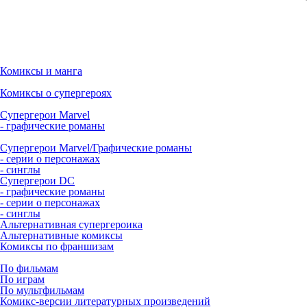
Комиксы и манга
Комиксы о супергероях
Супергерои Marvel
- графические романы
Супергерои Marvel/Графические романы
- серии о персонажах
- синглы
Супергерои DC
- графические романы
- серии о персонажах
- синглы
Альтернативная супергероика
Альтернативные комиксы
Комиксы по франшизам
По фильмам
По играм
По мультфильмам
Комикс-версии литературных произведений