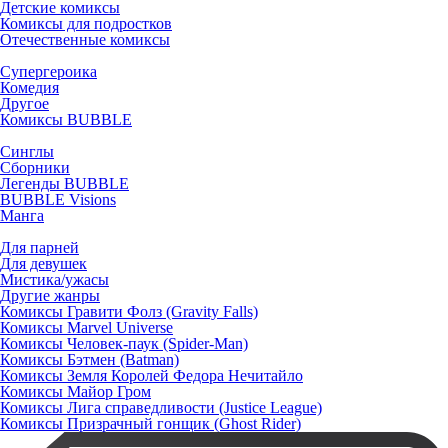
Детские комиксы
Комиксы для подростков
Отечественные комиксы
Супергероика
Комедия
Другое
Комиксы BUBBLE
Синглы
Сборники
Легенды BUBBLE
BUBBLE Visions
Манга
Для парней
Для девушек
Мистика/ужасы
Другие жанры
Комиксы Гравити Фолз (Gravity Falls)
Комиксы Marvel Universe
Комиксы Человек-паук (Spider-Man)
Комиксы Бэтмен (Batman)
Комиксы Земля Королей Федора Нечитайло
Комиксы Майор Гром
Комиксы Лига справедливости (Justice League)
Комиксы Призрачный гонщик (Ghost Rider)