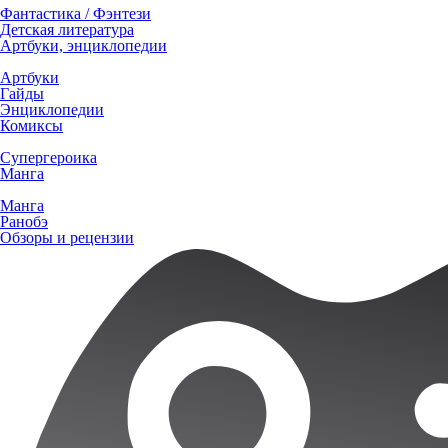
Фантастика / Фэнтези
Детская литература
Артбуки, энциклопедии
Артбуки
Гайды
Энциклопедии
Комиксы
Супергероика
Манга
Манга
Ранобэ
Обзоры и рецензии