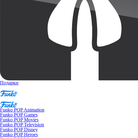
Подарки
Funko POP Animation
Funko POP Games
Funko POP Movies
Funko POP Television
Funko POP Disney
Funko POP Heroes