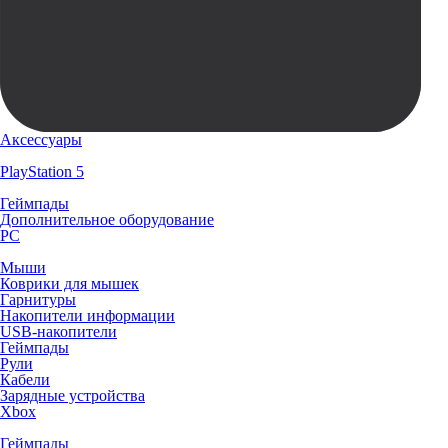
Аксессуары
PlayStation 5
Геймпады
Дополнительное оборудование
PC
Мыши
Коврики для мышек
Гарнитуры
Накопители информации
USB-накопители
Геймпады
Рули
Кабели
Зарядные устройства
Xbox
Геймпады