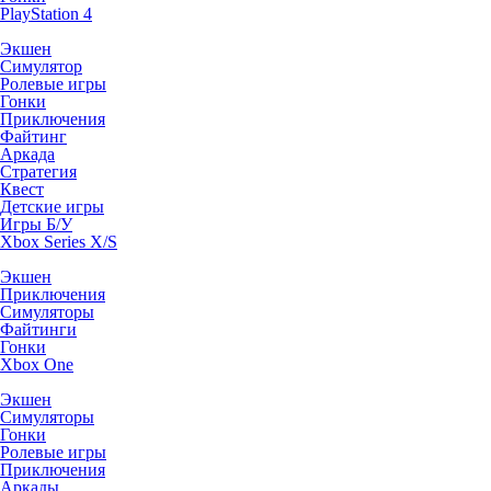
PlayStation 4
Экшен
Симулятор
Ролевые игры
Гонки
Приключения
Файтинг
Аркада
Стратегия
Квест
Детские игры
Игры Б/У
Xbox Series X/S
Экшен
Приключения
Симуляторы
Файтинги
Гонки
Xbox One
Экшен
Симуляторы
Гонки
Ролевые игры
Приключения
Аркады