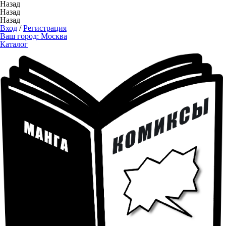
Назад
Назад
Назад
Вход
/
Регистрация
Ваш город:
Москва
Каталог