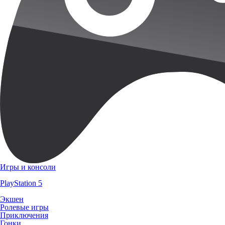
Игры и консоли
PlayStation 5
Экшен
Ролевые игры
Приключения
Гонки