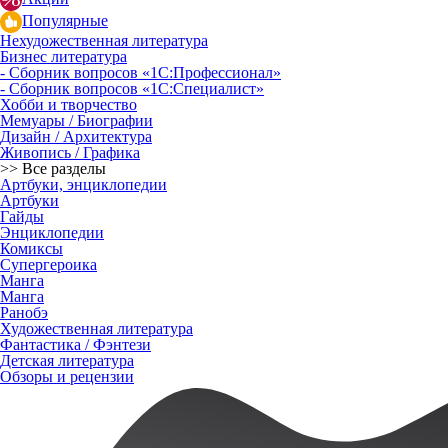
Популярные
Нехудожественная литература
Бизнес литература
- Сборник вопросов «1С:Профессионал»
- Сборник вопросов «1С:Специалист»
Хобби и творчество
Мемуары / Биографии
Дизайн / Архитектура
Живопись / Графика
>> Все разделы
Артбуки, энциклопедии
Артбуки
Гайды
Энциклопедии
Комиксы
Супергероика
Манга
Манга
Ранобэ
Художественная литература
Фантастика / Фэнтези
Детская литература
Обзоры и рецензии