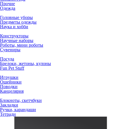
Прочие
Одежда
Головные уборы
Предметы одежды
Наука и хобби
Конструкторы
Научные наборы
Роботы, мини роботы
Сувениры
Посуда
Брелоки, жетоны, кулоны
Fun Pet Stuff
Игрушки
Ошейники
Поводки
Канцелярия
Блокноты, скетчбуки
Закладки
Ручки, карандаши
Тетради