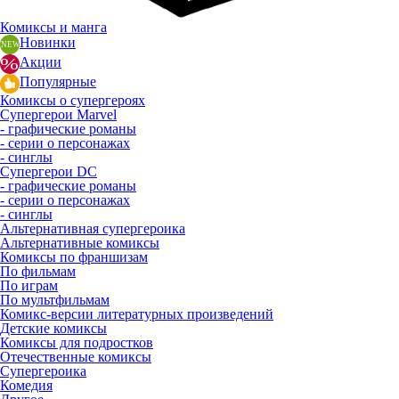
Комиксы и манга
Новинки
Акции
Популярные
Комиксы о супергероях
Супергерои Marvel
- графические романы
- серии о персонажах
- синглы
Супергерои DC
- графические романы
- серии о персонажах
- синглы
Альтернативная супергероика
Альтернативные комиксы
Комиксы по франшизам
По фильмам
По играм
По мультфильмам
Комикс-версии литературных произведений
Детские комиксы
Комиксы для подростков
Отечественные комиксы
Супергероика
Комедия