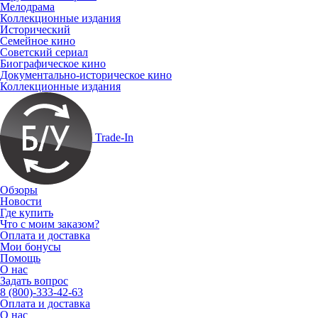
Мелодрама
Коллекционные издания
Исторический
Семейное кино
Советский сериал
Биографическое кино
Документально-историческое кино
Коллекционные издания
Trade-In
Обзоры
Новости
Где купить
Что с моим заказом?
Оплата и доставка
Мои бонусы
Помощь
О нас
Задать вопрос
8 (800)-333-42-63
Оплата и доставка
О нас