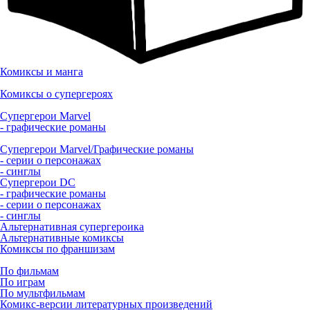
Комиксы и манга
Комиксы о супергероях
Супергерои Marvel
- графические романы
Супергерои Marvel/Графические романы
- серии о персонажах
- синглы
Супергерои DC
- графические романы
- серии о персонажах
- синглы
Альтернативная супергероика
Альтернативные комиксы
Комиксы по франшизам
По фильмам
По играм
По мультфильмам
Комикс-версии литературных произведений