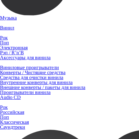
Музыка
Винил
Рок
Поп
Электронная
Рэп / R’n’B
Аксессуары для винила
Виниловые проигрыватели
Конверты / Чистящие средства
Средства для очистки винила
Внутренние конверты для винила
Внешние конверты / пакеты для винила
Проигрыватели винила
Audio CD
Рок
Российская
Поп
Классическая
Саундтреки