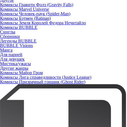
Другое
Комиксы Гравити Фолз (Gravity Falls)
Комиксы Marvel Universe
Комиксы Человек-паук (Spider-Man)
Комиксы Бэтмен (Batman)
Комиксы Земля Королей Федора Нечитайло
Комиксы BUBBLE
Синглы
Сборники
Легенды BUBBLE
BUBBLE Visions
Манга
Для парней
Для девушек
Мистика/ужасы
Другие жанры
Комиксы Майор Гром
Комиксы Лига справедливости (Justice League)
Комиксы Призрачный гонщик (Ghost Rider)