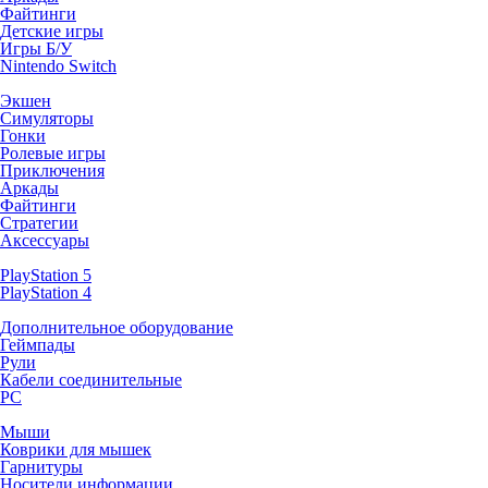
Файтинги
Детские игры
Игры Б/У
Nintendo Switch
Экшен
Симуляторы
Гонки
Ролевые игры
Приключения
Аркады
Файтинги
Стратегии
Аксессуары
PlayStation 5
PlayStation 4
Дополнительное оборудование
Геймпады
Рули
Кабели соединительные
PC
Мыши
Коврики для мышек
Гарнитуры
Носители информации