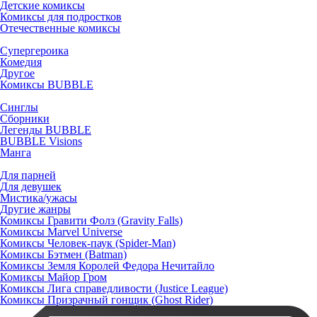
Детские комиксы
Комиксы для подростков
Отечественные комиксы
Супергероика
Комедия
Другое
Комиксы BUBBLE
Синглы
Сборники
Легенды BUBBLE
BUBBLE Visions
Манга
Для парней
Для девушек
Мистика/ужасы
Другие жанры
Комиксы Гравити Фолз (Gravity Falls)
Комиксы Marvel Universe
Комиксы Человек-паук (Spider-Man)
Комиксы Бэтмен (Batman)
Комиксы Земля Королей Федора Нечитайло
Комиксы Майор Гром
Комиксы Лига справедливости (Justice League)
Комиксы Призрачный гонщик (Ghost Rider)