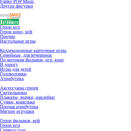
Funko POP Music
Другие фигурки
Герои игр
Герои кино, м/ф
Прочие
Настольные игры
Коллекционные карточные игры
Семейные, для вечеринок
По мотивам фильмов, игр, книг
В дорогу
Игры для детей
Головоломки
Атрибутика
Аксессуары героев
Светильники
Плакаты, значки, наклейки
Сумки, кошельки
Прочая атрибутика
Мягкие игрушки
Герои фильмов, м/ф
Герои игр
Символ года