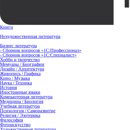
Книги
Нехудожественная литература
Бизнес литература
- Сборник вопросов «1С:Профессионал»
- Сборник вопросов «1С:Специалист»
Хобби и творчество
Мемуары / Биографии
Дизайн / Архитектура
Живопись / Графика
Кино / Музыка
Наука / Техника
История
Иностранные языки
Компьютерная литература
Медицина / Биология
Учебная литература
Психология / Саморазвитие
Религия / Эзотерика
Философия
Фотоискусство
Художественная литература