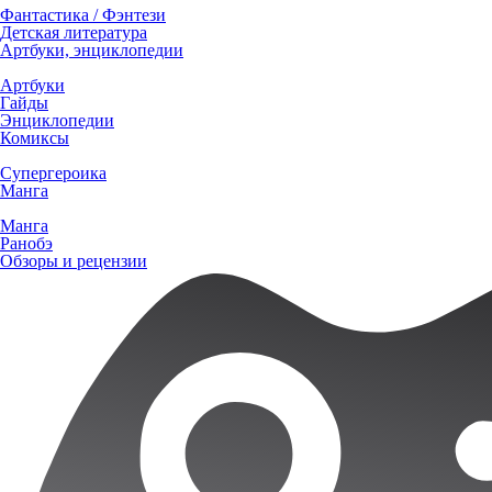
Фантастика / Фэнтези
Детская литература
Артбуки, энциклопедии
Артбуки
Гайды
Энциклопедии
Комиксы
Супергероика
Манга
Манга
Ранобэ
Обзоры и рецензии