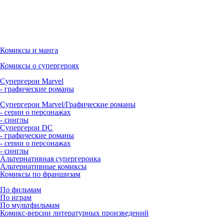
Комиксы и манга
Комиксы о супергероях
Супергерои Marvel
- графические романы
Супергерои Marvel/Графические романы
- серии о персонажах
- синглы
Супергерои DC
- графические романы
- серии о персонажах
- синглы
Альтернативная супергероика
Альтернативные комиксы
Комиксы по франшизам
По фильмам
По играм
По мультфильмам
Комикс-версии литературных произведений