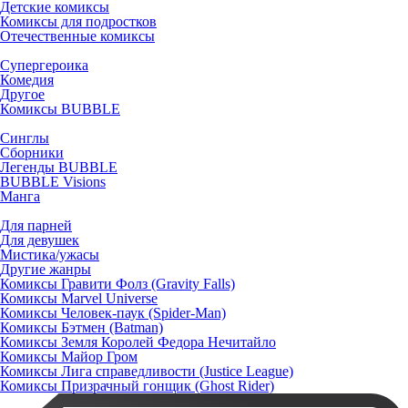
Детские комиксы
Комиксы для подростков
Отечественные комиксы
Супергероика
Комедия
Другое
Комиксы BUBBLE
Синглы
Сборники
Легенды BUBBLE
BUBBLE Visions
Манга
Для парней
Для девушек
Мистика/ужасы
Другие жанры
Комиксы Гравити Фолз (Gravity Falls)
Комиксы Marvel Universe
Комиксы Человек-паук (Spider-Man)
Комиксы Бэтмен (Batman)
Комиксы Земля Королей Федора Нечитайло
Комиксы Майор Гром
Комиксы Лига справедливости (Justice League)
Комиксы Призрачный гонщик (Ghost Rider)