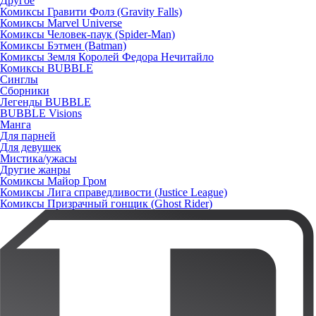
Другое
Комиксы Гравити Фолз (Gravity Falls)
Комиксы Marvel Universe
Комиксы Человек-паук (Spider-Man)
Комиксы Бэтмен (Batman)
Комиксы Земля Королей Федора Нечитайло
Комиксы BUBBLE
Синглы
Сборники
Легенды BUBBLE
BUBBLE Visions
Манга
Для парней
Для девушек
Мистика/ужасы
Другие жанры
Комиксы Майор Гром
Комиксы Лига справедливости (Justice League)
Комиксы Призрачный гонщик (Ghost Rider)