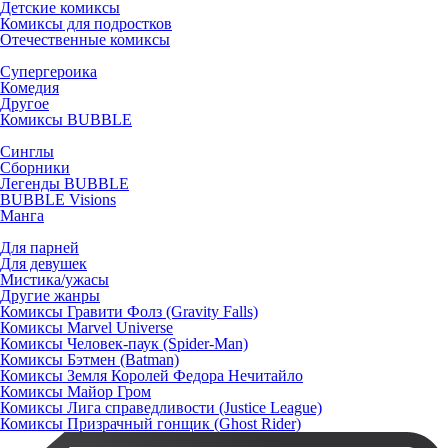
Детские комиксы
Комиксы для подростков
Отечественные комиксы
Супергероика
Комедия
Другое
Комиксы BUBBLE
Синглы
Сборники
Легенды BUBBLE
BUBBLE Visions
Манга
Для парней
Для девушек
Мистика/ужасы
Другие жанры
Комиксы Гравити Фолз (Gravity Falls)
Комиксы Marvel Universe
Комиксы Человек-паук (Spider-Man)
Комиксы Бэтмен (Batman)
Комиксы Земля Королей Федора Нечитайло
Комиксы Майор Гром
Комиксы Лига справедливости (Justice League)
Комиксы Призрачный гонщик (Ghost Rider)