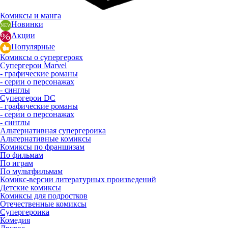
Комиксы и манга
Новинки
Акции
Популярные
Комиксы о супергероях
Супергерои Marvel
- графические романы
- серии о персонажах
- синглы
Супергерои DC
- графические романы
- серии о персонажах
- синглы
Альтернативная супергероика
Альтернативные комиксы
Комиксы по франшизам
По фильмам
По играм
По мультфильмам
Комикс-версии литературных произведений
Детские комиксы
Комиксы для подростков
Отечественные комиксы
Супергероика
Комедия