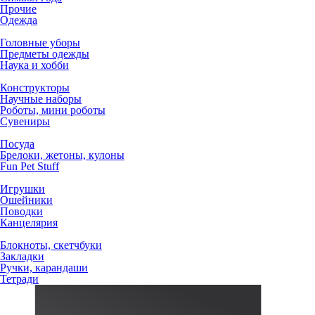
Прочие
Одежда
Головные уборы
Предметы одежды
Наука и хобби
Конструкторы
Научные наборы
Роботы, мини роботы
Сувениры
Посуда
Брелоки, жетоны, кулоны
Fun Pet Stuff
Игрушки
Ошейники
Поводки
Канцелярия
Блокноты, скетчбуки
Закладки
Ручки, карандаши
Тетради