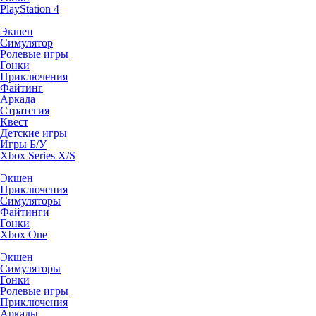
PlayStation 4
Экшен
Симулятор
Ролевые игры
Гонки
Приключения
Файтинг
Аркада
Стратегия
Квест
Детские игры
Игры Б/У
Xbox Series X/S
Экшен
Приключения
Симуляторы
Файтинги
Гонки
Xbox One
Экшен
Симуляторы
Гонки
Ролевые игры
Приключения
Аркады