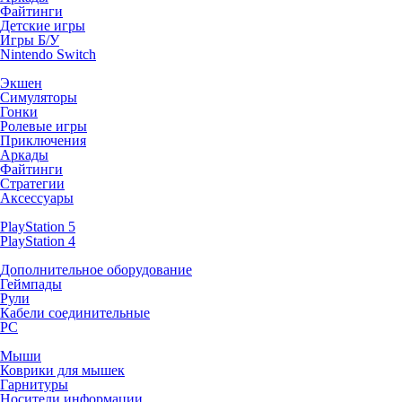
Файтинги
Детские игры
Игры Б/У
Nintendo Switch
Экшен
Симуляторы
Гонки
Ролевые игры
Приключения
Аркады
Файтинги
Стратегии
Аксессуары
PlayStation 5
PlayStation 4
Дополнительное оборудование
Геймпады
Рули
Кабели соединительные
PC
Мыши
Коврики для мышек
Гарнитуры
Носители информации