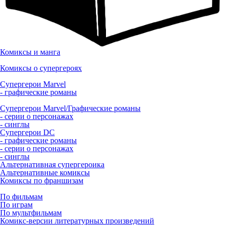
Комиксы и манга
Комиксы о супергероях
Супергерои Marvel
- графические романы
Супергерои Marvel/Графические романы
- серии о персонажах
- синглы
Супергерои DC
- графические романы
- серии о персонажах
- синглы
Альтернативная супергероика
Альтернативные комиксы
Комиксы по франшизам
По фильмам
По играм
По мультфильмам
Комикс-версии литературных произведений