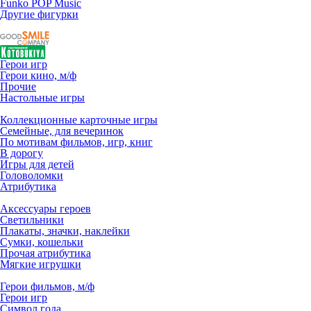
Funko POP Music
Другие фигурки
Герои игр
Герои кино, м/ф
Прочие
Настольные игры
Коллекционные карточные игры
Семейные, для вечеринок
По мотивам фильмов, игр, книг
В дорогу
Игры для детей
Головоломки
Атрибутика
Аксессуары героев
Светильники
Плакаты, значки, наклейки
Сумки, кошельки
Прочая атрибутика
Мягкие игрушки
Герои фильмов, м/ф
Герои игр
Символ года