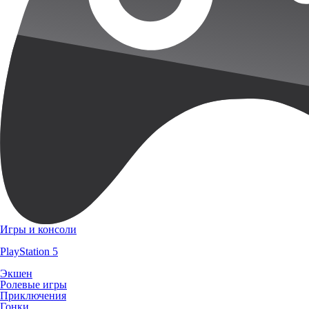
Игры и консоли
PlayStation 5
Экшен
Ролевые игры
Приключения
Гонки