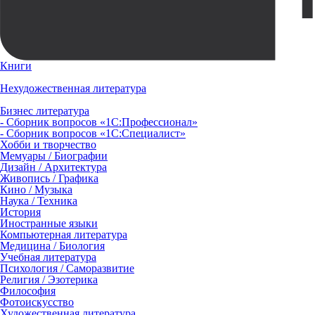
Книги
Нехудожественная литература
Бизнес литература
- Сборник вопросов «1С:Профессионал»
- Сборник вопросов «1С:Специалист»
Хобби и творчество
Мемуары / Биографии
Дизайн / Архитектура
Живопись / Графика
Кино / Музыка
Наука / Техника
История
Иностранные языки
Компьютерная литература
Медицина / Биология
Учебная литература
Психология / Саморазвитие
Религия / Эзотерика
Философия
Фотоискусство
Художественная литература