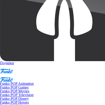
Подарки
Funko POP Animation
Funko POP Games
Funko POP Movies
Funko POP Television
Funko POP Disney
Funko POP Heroes