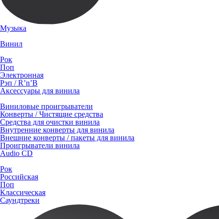
Музыка
Винил
Рок
Поп
Электронная
Рэп / R’n’B
Аксессуары для винила
Виниловые проигрыватели
Конверты / Чистящие средства
Средства для очистки винила
Внутренние конверты для винила
Внешние конверты / пакеты для винила
Проигрыватели винила
Audio CD
Рок
Российская
Поп
Классическая
Саундтреки