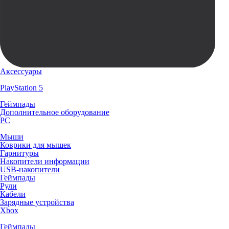
Аксессуары
PlayStation 5
Геймпады
Дополнительное оборудование
PC
Мыши
Коврики для мышек
Гарнитуры
Накопители информации
USB-накопители
Геймпады
Рули
Кабели
Зарядные устройства
Xbox
Геймпады