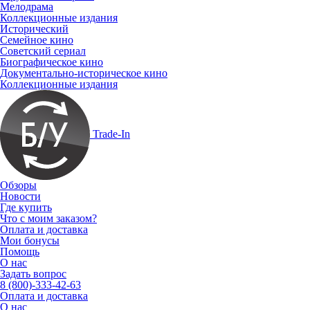
Мелодрама
Коллекционные издания
Исторический
Семейное кино
Советский сериал
Биографическое кино
Документально-историческое кино
Коллекционные издания
Trade-In
Обзоры
Новости
Где купить
Что с моим заказом?
Оплата и доставка
Мои бонусы
Помощь
О нас
Задать вопрос
8 (800)-333-42-63
Оплата и доставка
О нас