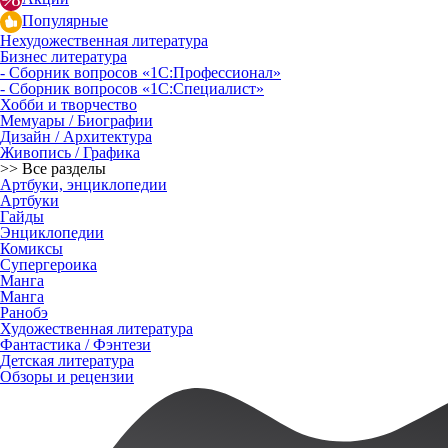
Популярные
Нехудожественная литература
Бизнес литература
- Сборник вопросов «1С:Профессионал»
- Сборник вопросов «1С:Специалист»
Хобби и творчество
Мемуары / Биографии
Дизайн / Архитектура
Живопись / Графика
>> Все разделы
Артбуки, энциклопедии
Артбуки
Гайды
Энциклопедии
Комиксы
Супергероика
Манга
Манга
Ранобэ
Художественная литература
Фантастика / Фэнтези
Детская литература
Обзоры и рецензии