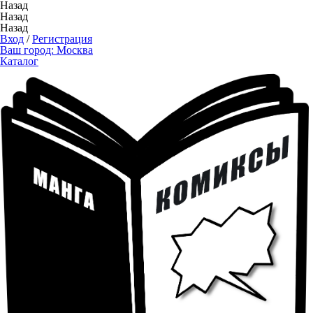
Назад
Назад
Назад
Вход
/
Регистрация
Ваш город:
Москва
Каталог