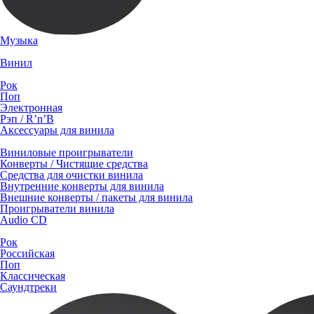
Музыка
Винил
Рок
Поп
Электронная
Рэп / R’n’B
Аксессуары для винила
Виниловые проигрыватели
Конверты / Чистящие средства
Средства для очистки винила
Внутренние конверты для винила
Внешние конверты / пакеты для винила
Проигрыватели винила
Audio CD
Рок
Российская
Поп
Классическая
Саундтреки