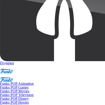
Подарки
Funko POP Animation
Funko POP Games
Funko POP Movies
Funko POP Television
Funko POP Disney
Funko POP Heroes