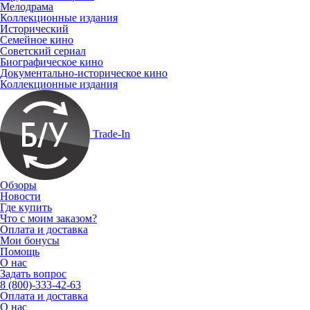
Мелодрама
Коллекционные издания
Исторический
Семейное кино
Советский сериал
Биографическое кино
Документально-историческое кино
Коллекционные издания
Trade-In
Обзоры
Новости
Где купить
Что с моим заказом?
Оплата и доставка
Мои бонусы
Помощь
О нас
Задать вопрос
8 (800)-333-42-63
Оплата и доставка
О нас