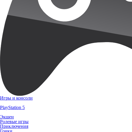
Игры и консоли
PlayStation 5
Экшен
Ролевые игры
Приключения
Гонки