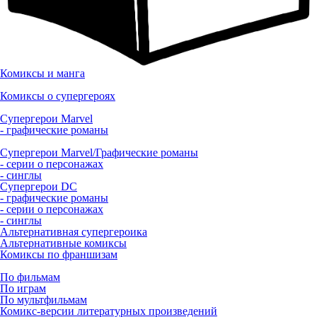
Комиксы и манга
Комиксы о супергероях
Супергерои Marvel
- графические романы
Супергерои Marvel/Графические романы
- серии о персонажах
- синглы
Супергерои DC
- графические романы
- серии о персонажах
- синглы
Альтернативная супергероика
Альтернативные комиксы
Комиксы по франшизам
По фильмам
По играм
По мультфильмам
Комикс-версии литературных произведений