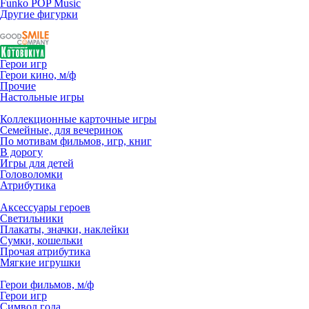
Funko POP Music
Другие фигурки
Герои игр
Герои кино, м/ф
Прочие
Настольные игры
Коллекционные карточные игры
Семейные, для вечеринок
По мотивам фильмов, игр, книг
В дорогу
Игры для детей
Головоломки
Атрибутика
Аксессуары героев
Светильники
Плакаты, значки, наклейки
Сумки, кошельки
Прочая атрибутика
Мягкие игрушки
Герои фильмов, м/ф
Герои игр
Символ года