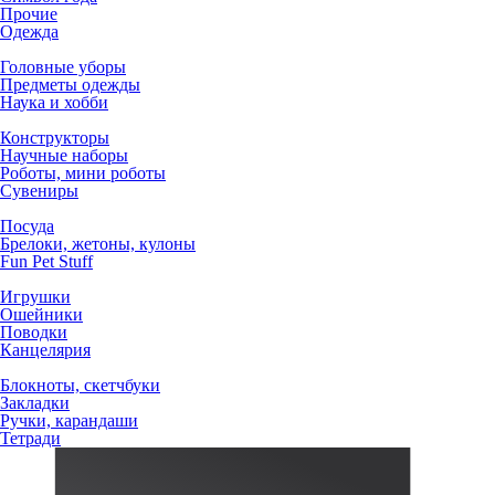
Прочие
Одежда
Головные уборы
Предметы одежды
Наука и хобби
Конструкторы
Научные наборы
Роботы, мини роботы
Сувениры
Посуда
Брелоки, жетоны, кулоны
Fun Pet Stuff
Игрушки
Ошейники
Поводки
Канцелярия
Блокноты, скетчбуки
Закладки
Ручки, карандаши
Тетради