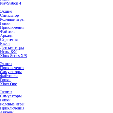
PlayStation 4
Экшен
Симулятор
Ролевые игры
Гонки
Приключения
Файтинг
Аркада
Стратегия
Квест
Детские игры
Игры Б/У
Xbox Series X/S
Экшен
Приключения
Симуляторы
Файтинги
Гонки
Xbox One
Экшен
Симуляторы
Гонки
Ролевые игры
Приключения
Аркады