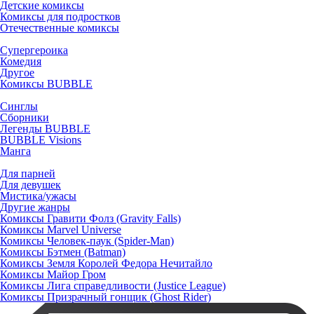
Детские комиксы
Комиксы для подростков
Отечественные комиксы
Супергероика
Комедия
Другое
Комиксы BUBBLE
Синглы
Сборники
Легенды BUBBLE
BUBBLE Visions
Манга
Для парней
Для девушек
Мистика/ужасы
Другие жанры
Комиксы Гравити Фолз (Gravity Falls)
Комиксы Marvel Universe
Комиксы Человек-паук (Spider-Man)
Комиксы Бэтмен (Batman)
Комиксы Земля Королей Федора Нечитайло
Комиксы Майор Гром
Комиксы Лига справедливости (Justice League)
Комиксы Призрачный гонщик (Ghost Rider)