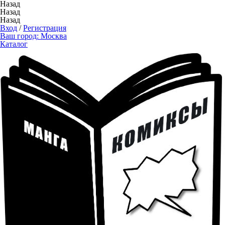
Назад
Назад
Назад
Вход
/
Регистрация
Ваш город:
Москва
Каталог