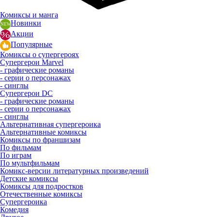
Комиксы и манга
Новинки
Акции
Популярные
Комиксы о супергероях
Супергерои Marvel
- графические романы
- серии о персонажах
- синглы
Супергерои DC
- графические романы
- серии о персонажах
- синглы
Альтернативная супергероика
Альтернативные комиксы
Комиксы по франшизам
По фильмам
По играм
По мультфильмам
Комикс-версии литературных произведений
Детские комиксы
Комиксы для подростков
Отечественные комиксы
Супергероика
Комедия