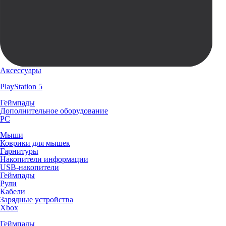
Аксессуары
PlayStation 5
Геймпады
Дополнительное оборудование
PC
Мыши
Коврики для мышек
Гарнитуры
Накопители информации
USB-накопители
Геймпады
Рули
Кабели
Зарядные устройства
Xbox
Геймпады