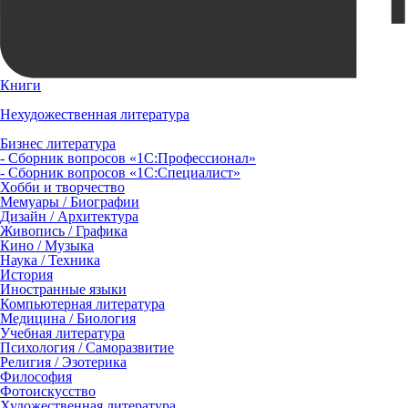
Книги
Нехудожественная литература
Бизнес литература
- Сборник вопросов «1С:Профессионал»
- Сборник вопросов «1С:Специалист»
Хобби и творчество
Мемуары / Биографии
Дизайн / Архитектура
Живопись / Графика
Кино / Музыка
Наука / Техника
История
Иностранные языки
Компьютерная литература
Медицина / Биология
Учебная литература
Психология / Саморазвитие
Религия / Эзотерика
Философия
Фотоискусство
Художественная литература