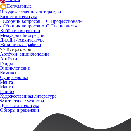
Популярные
Нехудожественная литература
Бизнес литература
- Сборник вопросов «1С:Профессионал»
- Сборник вопросов «1С:Специалист»
Хобби и творчество
Мемуары / Биографии
Дизайн / Архитектура
Живопись / Графика
>> Все разделы
Артбуки, энциклопедии
Артбуки
Гайды
Энциклопедии
Комиксы
Супергероика
Манга
Манга
Ранобэ
Художественная литература
Фантастика / Фэнтези
Детская литература
Обзоры и рецензии