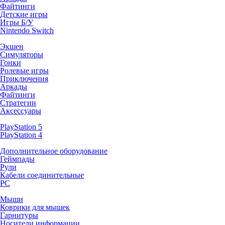
Файтинги
Детские игры
Игры Б/У
Nintendo Switch
Экшен
Симуляторы
Гонки
Ролевые игры
Приключения
Аркады
Файтинги
Стратегии
Аксессуары
PlayStation 5
PlayStation 4
Дополнительное оборудование
Геймпады
Рули
Кабели соединительные
PC
Мыши
Коврики для мышек
Гарнитуры
Носители информации