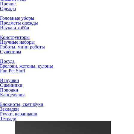
Прочие
Одежда
Головные уборы
Предметы одежды
Наука и хобби
Конструкторы
Научные наборы
Роботы, мини роботы
Сувениры
Посуда
Брелоки, жетоны, кулоны
Fun Pet Stuff
Игрушки
Ошейники
Поводки
Канцелярия
Блокноты, скетчбуки
Закладки
Ручки, карандаши
Тетради