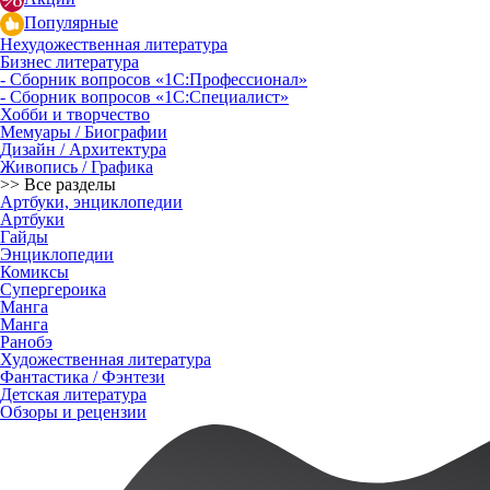
Популярные
Нехудожественная литература
Бизнес литература
- Сборник вопросов «1С:Профессионал»
- Сборник вопросов «1С:Специалист»
Хобби и творчество
Мемуары / Биографии
Дизайн / Архитектура
Живопись / Графика
>> Все разделы
Артбуки, энциклопедии
Артбуки
Гайды
Энциклопедии
Комиксы
Супергероика
Манга
Манга
Ранобэ
Художественная литература
Фантастика / Фэнтези
Детская литература
Обзоры и рецензии