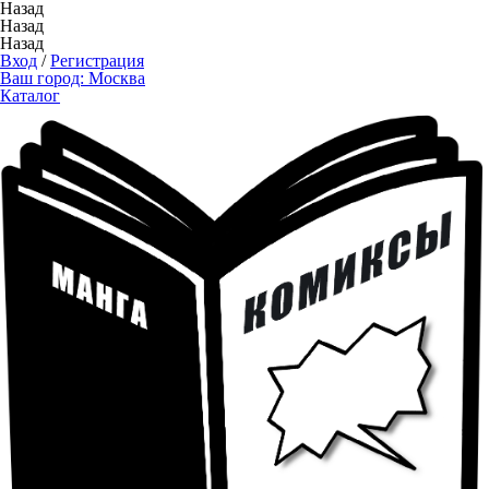
Назад
Назад
Назад
Вход
/
Регистрация
Ваш город:
Москва
Каталог