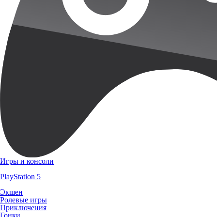
Игры и консоли
PlayStation 5
Экшен
Ролевые игры
Приключения
Гонки