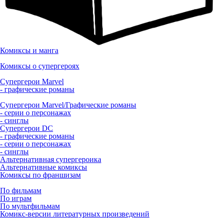
Комиксы и манга
Комиксы о супергероях
Супергерои Marvel
- графические романы
Супергерои Marvel/Графические романы
- серии о персонажах
- синглы
Супергерои DC
- графические романы
- серии о персонажах
- синглы
Альтернативная супергероика
Альтернативные комиксы
Комиксы по франшизам
По фильмам
По играм
По мультфильмам
Комикс-версии литературных произведений