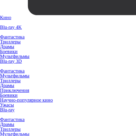
Кино
Blu-ray 4K
Фантастика
Триллеры
Драмы
Боевики
Мультфильмы
Blu-ray 3D
Фантастика
Мультфильмы
Триллеры
Драмы
Приключения
Боевики
Научно-популярное кино
Ужасы
Blu-ray
Фантастика
Драмы
Триллеры
Мультфильмы