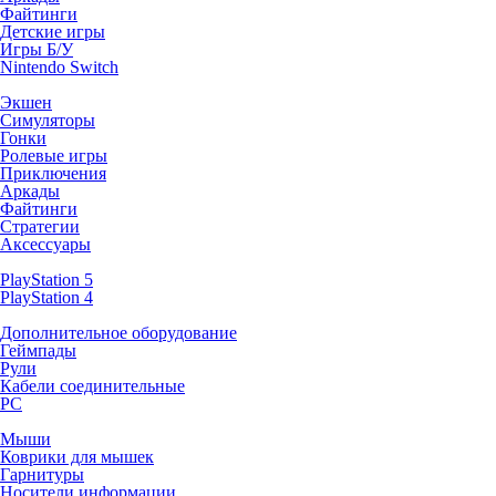
Файтинги
Детские игры
Игры Б/У
Nintendo Switch
Экшен
Симуляторы
Гонки
Ролевые игры
Приключения
Аркады
Файтинги
Стратегии
Аксессуары
PlayStation 5
PlayStation 4
Дополнительное оборудование
Геймпады
Рули
Кабели соединительные
PC
Мыши
Коврики для мышек
Гарнитуры
Носители информации