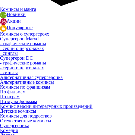
Комиксы и манга
Новинки
Акции
Популярные
Комиксы о супергероях
Супергерои Marvel
- графические романы
- серии о персонажах
- синглы
Супергерои DC
- графические романы
- серии о персонажах
- синглы
Альтернативная супергероика
Альтернативные комиксы
Комиксы по франшизам
По фильмам
По играм
По мультфильмам
Комикс-версии литературных произведений
Детские комиксы
Комиксы для подростков
Отечественные комиксы
Супергероика
Комедия