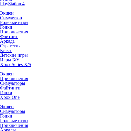
PlayStation 4
Экшен
Симулятор
Ролевые игры
Гонки
Приключения
Файтинг
Аркада
Стратегия
Квест
Детские игры
Игры Б/У
Xbox Series X/S
Экшен
Приключения
Симуляторы
Файтинги
Гонки
Xbox One
Экшен
Симуляторы
Гонки
Ролевые игры
Приключения
Аркады