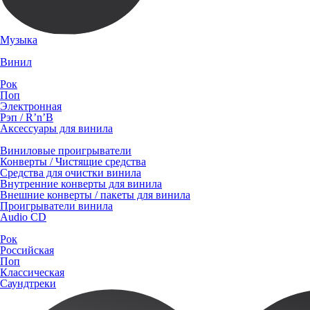
Музыка
Винил
Рок
Поп
Электронная
Рэп / R’n’B
Аксессуары для винила
Виниловые проигрыватели
Конверты / Чистящие средства
Средства для очистки винила
Внутренние конверты для винила
Внешние конверты / пакеты для винила
Проигрыватели винила
Audio CD
Рок
Российская
Поп
Классическая
Саундтреки