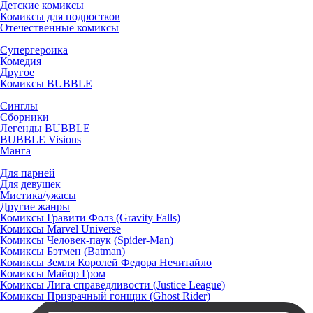
Детские комиксы
Комиксы для подростков
Отечественные комиксы
Супергероика
Комедия
Другое
Комиксы BUBBLE
Синглы
Сборники
Легенды BUBBLE
BUBBLE Visions
Манга
Для парней
Для девушек
Мистика/ужасы
Другие жанры
Комиксы Гравити Фолз (Gravity Falls)
Комиксы Marvel Universe
Комиксы Человек-паук (Spider-Man)
Комиксы Бэтмен (Batman)
Комиксы Земля Королей Федора Нечитайло
Комиксы Майор Гром
Комиксы Лига справедливости (Justice League)
Комиксы Призрачный гонщик (Ghost Rider)