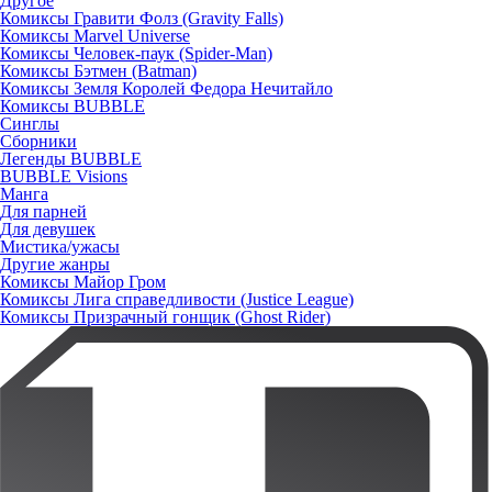
Другое
Комиксы Гравити Фолз (Gravity Falls)
Комиксы Marvel Universe
Комиксы Человек-паук (Spider-Man)
Комиксы Бэтмен (Batman)
Комиксы Земля Королей Федора Нечитайло
Комиксы BUBBLE
Синглы
Сборники
Легенды BUBBLE
BUBBLE Visions
Манга
Для парней
Для девушек
Мистика/ужасы
Другие жанры
Комиксы Майор Гром
Комиксы Лига справедливости (Justice League)
Комиксы Призрачный гонщик (Ghost Rider)