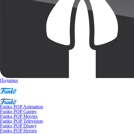
Подарки
Funko POP Animation
Funko POP Games
Funko POP Movies
Funko POP Television
Funko POP Disney
Funko POP Heroes