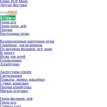
Funko POP Music
Другие фигурки
Герои игр
Герои кино, м/ф
Прочие
Настольные игры
Коллекционные карточные игры
Семейные, для вечеринок
По мотивам фильмов, игр, книг
В дорогу
Игры для детей
Головоломки
Атрибутика
Аксессуары героев
Светильники
Плакаты, значки, наклейки
Сумки, кошельки
Прочая атрибутика
Мягкие игрушки
Герои фильмов, м/ф
Герои игр
Символ года