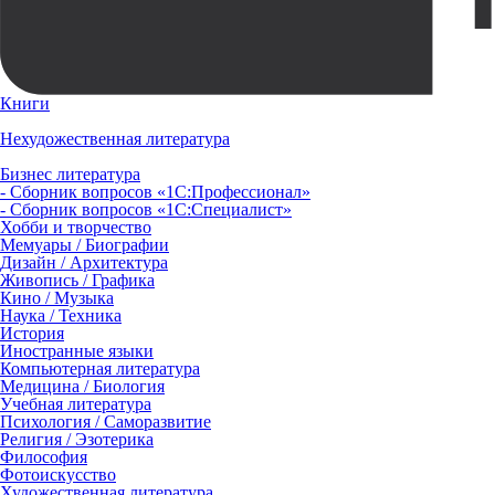
Книги
Нехудожественная литература
Бизнес литература
- Сборник вопросов «1С:Профессионал»
- Сборник вопросов «1С:Специалист»
Хобби и творчество
Мемуары / Биографии
Дизайн / Архитектура
Живопись / Графика
Кино / Музыка
Наука / Техника
История
Иностранные языки
Компьютерная литература
Медицина / Биология
Учебная литература
Психология / Саморазвитие
Религия / Эзотерика
Философия
Фотоискусство
Художественная литература