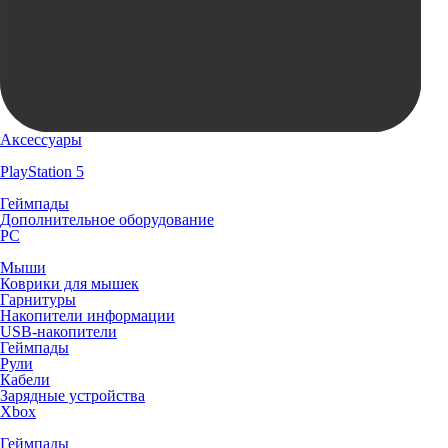
Аксессуары
PlayStation 5
Геймпады
Дополнительное оборудование
PC
Мыши
Коврики для мышек
Гарнитуры
Накопители информации
USB-накопители
Геймпады
Рули
Кабели
Зарядные устройства
Xbox
Геймпады