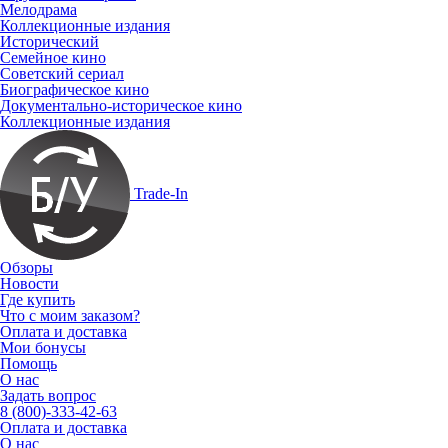
Мелодрама
Коллекционные издания
Исторический
Семейное кино
Советский сериал
Биографическое кино
Документально-историческое кино
Коллекционные издания
Trade-In
Обзоры
Новости
Где купить
Что с моим заказом?
Оплата и доставка
Мои бонусы
Помощь
О нас
Задать вопрос
8 (800)-333-42-63
Оплата и доставка
О нас