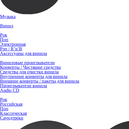
Музыка
Винил
Рок
Поп
Электронная
Рэп / R’n’B
Аксессуары для винила
Виниловые проигрыватели
Конверты / Чистящие средства
Средства для очистки винила
Внутренние конверты для винила
Внешние конверты / пакеты для винила
Проигрыватели винила
Audio CD
Рок
Российская
Поп
Классическая
Саундтреки