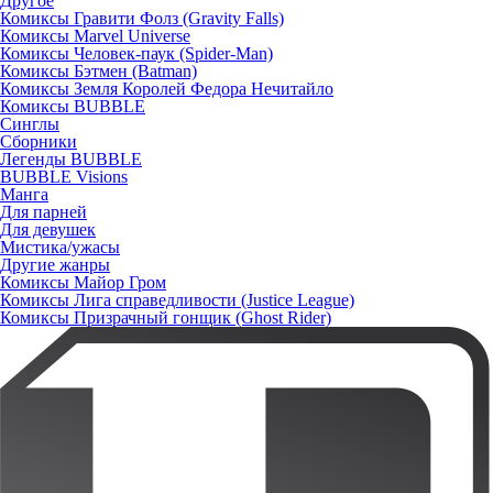
Другое
Комиксы Гравити Фолз (Gravity Falls)
Комиксы Marvel Universe
Комиксы Человек-паук (Spider-Man)
Комиксы Бэтмен (Batman)
Комиксы Земля Королей Федора Нечитайло
Комиксы BUBBLE
Синглы
Сборники
Легенды BUBBLE
BUBBLE Visions
Манга
Для парней
Для девушек
Мистика/ужасы
Другие жанры
Комиксы Майор Гром
Комиксы Лига справедливости (Justice League)
Комиксы Призрачный гонщик (Ghost Rider)