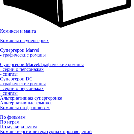
Комиксы и манга
Комиксы о супергероях
Супергерои Marvel
- графические романы
Супергерои Marvel/Графические романы
- серии о персонажах
- синглы
Супергерои DC
- графические романы
- серии о персонажах
- синглы
Альтернативная супергероика
Альтернативные комиксы
Комиксы по франшизам
По фильмам
По играм
По мультфильмам
Комикс-версии литературных произведений