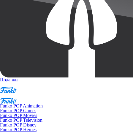
Подарки
Funko POP Animation
Funko POP Games
Funko POP Movies
Funko POP Television
Funko POP Disney
Funko POP Heroes