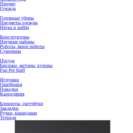
Прочие
Одежда
Головные уборы
Предметы одежды
Наука и хобби
Конструкторы
Научные наборы
Роботы, мини роботы
Сувениры
Посуда
Брелоки, жетоны, кулоны
Fun Pet Stuff
Игрушки
Ошейники
Поводки
Канцелярия
Блокноты, скетчбуки
Закладки
Ручки, карандаши
Тетради