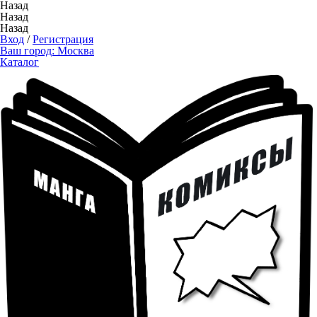
Назад
Назад
Назад
Вход
/
Регистрация
Ваш город:
Москва
Каталог