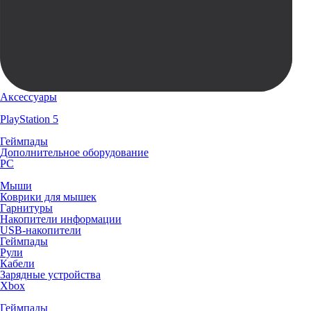
Аксессуары
PlayStation 5
Геймпады
Дополнительное оборудование
PC
Мыши
Коврики для мышек
Гарнитуры
Накопители информации
USB-накопители
Геймпады
Рули
Кабели
Зарядные устройства
Xbox
Геймпады