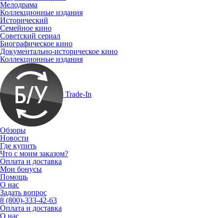
Мелодрама
Коллекционные издания
Исторический
Семейное кино
Советский сериал
Биографическое кино
Документально-историческое кино
Коллекционные издания
Trade-In
Обзоры
Новости
Где купить
Что с моим заказом?
Оплата и доставка
Мои бонусы
Помощь
О нас
Задать вопрос
8 (800)-333-42-63
Оплата и доставка
О нас