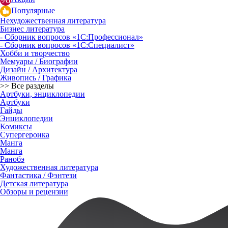
Популярные
Нехудожественная литература
Бизнес литература
- Сборник вопросов «1С:Профессионал»
- Сборник вопросов «1С:Специалист»
Хобби и творчество
Мемуары / Биографии
Дизайн / Архитектура
Живопись / Графика
>> Все разделы
Артбуки, энциклопедии
Артбуки
Гайды
Энциклопедии
Комиксы
Супергероика
Манга
Манга
Ранобэ
Художественная литература
Фантастика / Фэнтези
Детская литература
Обзоры и рецензии