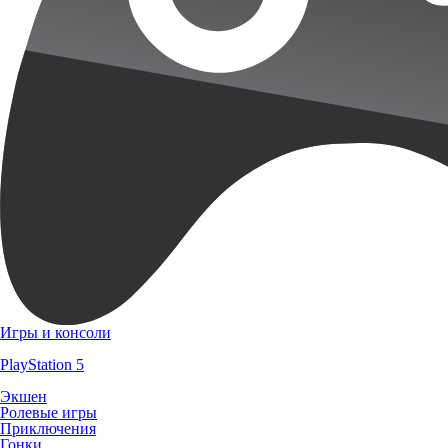
Игры и консоли
PlayStation 5
Экшен
Ролевые игры
Приключения
Гонки