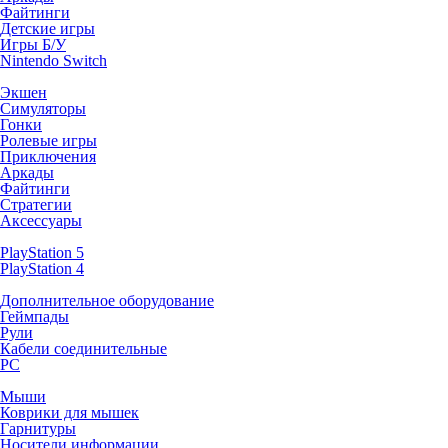
Файтинги
Детские игры
Игры Б/У
Nintendo Switch
Экшен
Симуляторы
Гонки
Ролевые игры
Приключения
Аркады
Файтинги
Стратегии
Аксессуары
PlayStation 5
PlayStation 4
Дополнительное оборудование
Геймпады
Рули
Кабели соединительные
PC
Мыши
Коврики для мышек
Гарнитуры
Носители информации