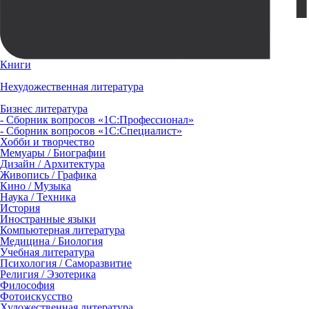
Книги
Нехудожественная литература
Бизнес литература
- Сборник вопросов «1С:Профессионал»
- Сборник вопросов «1С:Специалист»
Хобби и творчество
Мемуары / Биографии
Дизайн / Архитектура
Живопись / Графика
Кино / Музыка
Наука / Техника
История
Иностранные языки
Компьютерная литература
Медицина / Биология
Учебная литература
Психология / Саморазвитие
Религия / Эзотерика
Философия
Фотоискусство
Художественная литература