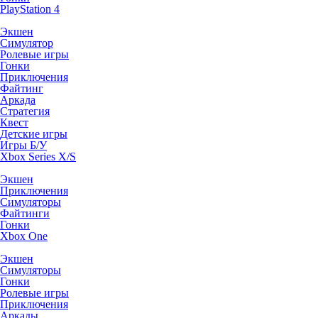
PlayStation 4
Экшен
Симулятор
Ролевые игры
Гонки
Приключения
Файтинг
Аркада
Стратегия
Квест
Детские игры
Игры Б/У
Xbox Series X/S
Экшен
Приключения
Симуляторы
Файтинги
Гонки
Xbox One
Экшен
Симуляторы
Гонки
Ролевые игры
Приключения
Аркады