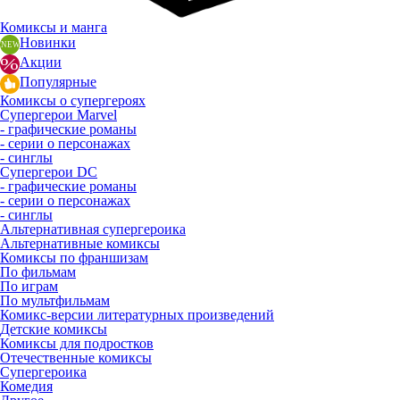
Комиксы и манга
Новинки
Акции
Популярные
Комиксы о супергероях
Супергерои Marvel
- графические романы
- серии о персонажах
- синглы
Супергерои DC
- графические романы
- серии о персонажах
- синглы
Альтернативная супергероика
Альтернативные комиксы
Комиксы по франшизам
По фильмам
По играм
По мультфильмам
Комикс-версии литературных произведений
Детские комиксы
Комиксы для подростков
Отечественные комиксы
Супергероика
Комедия