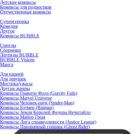
Детские комиксы
Комиксы для подростков
Отечественные комиксы
Супергероика
Комедия
Другое
Комиксы BUBBLE
Синглы
Сборники
Легенды BUBBLE
BUBBLE Visions
Манга
Для парней
Для девушек
Мистика/ужасы
Другие жанры
Комиксы Гравити Фолз (Gravity Falls)
Комиксы Marvel Universe
Комиксы Человек-паук (Spider-Man)
Комиксы Бэтмен (Batman)
Комиксы Земля Королей Федора Нечитайло
Комиксы Майор Гром
Комиксы Лига справедливости (Justice League)
Комиксы Призрачный гонщик (Ghost Rider)