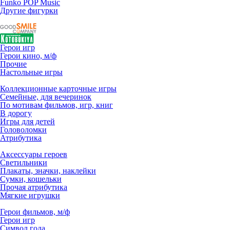
Funko POP Music
Другие фигурки
Герои игр
Герои кино, м/ф
Прочие
Настольные игры
Коллекционные карточные игры
Семейные, для вечеринок
По мотивам фильмов, игр, книг
В дорогу
Игры для детей
Головоломки
Атрибутика
Аксессуары героев
Светильники
Плакаты, значки, наклейки
Сумки, кошельки
Прочая атрибутика
Мягкие игрушки
Герои фильмов, м/ф
Герои игр
Символ года