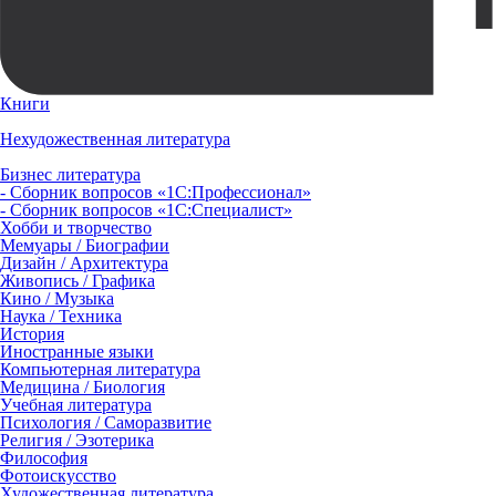
Книги
Нехудожественная литература
Бизнес литература
- Сборник вопросов «1С:Профессионал»
- Сборник вопросов «1С:Специалист»
Хобби и творчество
Мемуары / Биографии
Дизайн / Архитектура
Живопись / Графика
Кино / Музыка
Наука / Техника
История
Иностранные языки
Компьютерная литература
Медицина / Биология
Учебная литература
Психология / Саморазвитие
Религия / Эзотерика
Философия
Фотоискусство
Художественная литература