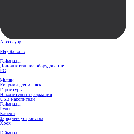
Аксессуары
PlayStation 5
Геймпады
Дополнительное оборудование
PC
Мыши
Коврики для мышек
Гарнитуры
Накопители информации
USB-накопители
Геймпады
Рули
Кабели
Зарядные устройства
Xbox
Геймпады