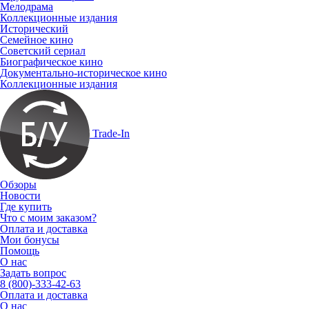
Мелодрама
Коллекционные издания
Исторический
Семейное кино
Советский сериал
Биографическое кино
Документально-историческое кино
Коллекционные издания
Trade-In
Обзоры
Новости
Где купить
Что с моим заказом?
Оплата и доставка
Мои бонусы
Помощь
О нас
Задать вопрос
8 (800)-333-42-63
Оплата и доставка
О нас