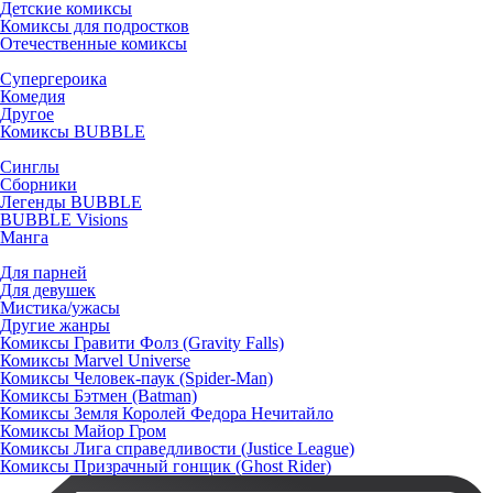
Детские комиксы
Комиксы для подростков
Отечественные комиксы
Супергероика
Комедия
Другое
Комиксы BUBBLE
Синглы
Сборники
Легенды BUBBLE
BUBBLE Visions
Манга
Для парней
Для девушек
Мистика/ужасы
Другие жанры
Комиксы Гравити Фолз (Gravity Falls)
Комиксы Marvel Universe
Комиксы Человек-паук (Spider-Man)
Комиксы Бэтмен (Batman)
Комиксы Земля Королей Федора Нечитайло
Комиксы Майор Гром
Комиксы Лига справедливости (Justice League)
Комиксы Призрачный гонщик (Ghost Rider)