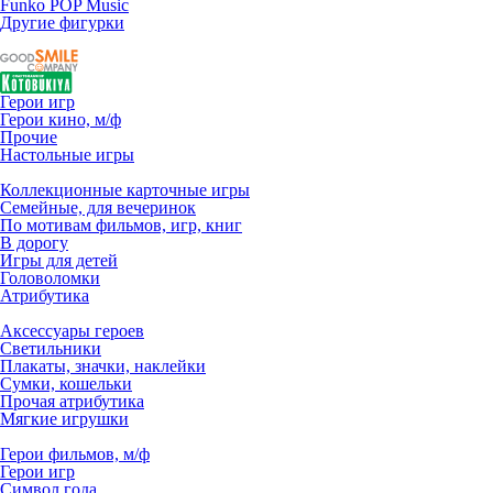
Funko POP Music
Другие фигурки
Герои игр
Герои кино, м/ф
Прочие
Настольные игры
Коллекционные карточные игры
Семейные, для вечеринок
По мотивам фильмов, игр, книг
В дорогу
Игры для детей
Головоломки
Атрибутика
Аксессуары героев
Светильники
Плакаты, значки, наклейки
Сумки, кошельки
Прочая атрибутика
Мягкие игрушки
Герои фильмов, м/ф
Герои игр
Символ года