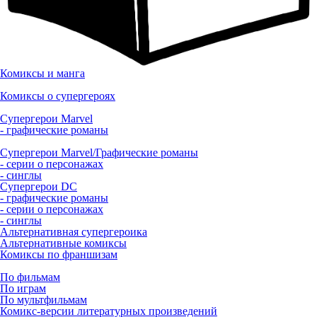
Комиксы и манга
Комиксы о супергероях
Супергерои Marvel
- графические романы
Супергерои Marvel/Графические романы
- серии о персонажах
- синглы
Супергерои DC
- графические романы
- серии о персонажах
- синглы
Альтернативная супергероика
Альтернативные комиксы
Комиксы по франшизам
По фильмам
По играм
По мультфильмам
Комикс-версии литературных произведений