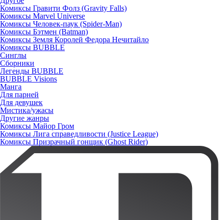
Другое
Комиксы Гравити Фолз (Gravity Falls)
Комиксы Marvel Universe
Комиксы Человек-паук (Spider-Man)
Комиксы Бэтмен (Batman)
Комиксы Земля Королей Федора Нечитайло
Комиксы BUBBLE
Синглы
Сборники
Легенды BUBBLE
BUBBLE Visions
Манга
Для парней
Для девушек
Мистика/ужасы
Другие жанры
Комиксы Майор Гром
Комиксы Лига справедливости (Justice League)
Комиксы Призрачный гонщик (Ghost Rider)