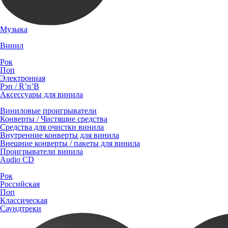
Музыка
Винил
Рок
Поп
Электронная
Рэп / R’n’B
Аксессуары для винила
Виниловые проигрыватели
Конверты / Чистящие средства
Средства для очистки винила
Внутренние конверты для винила
Внешние конверты / пакеты для винила
Проигрыватели винила
Audio CD
Рок
Российская
Поп
Классическая
Саундтреки