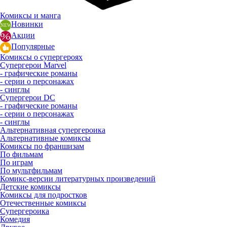
Комиксы и манга
Новинки
Акции
Популярные
Комиксы о супергероях
Супергерои Marvel
- графические романы
- серии о персонажах
- синглы
Супергерои DC
- графические романы
- серии о персонажах
- синглы
Альтернативная супергероика
Альтернативные комиксы
Комиксы по франшизам
По фильмам
По играм
По мультфильмам
Комикс-версии литературных произведений
Детские комиксы
Комиксы для подростков
Отечественные комиксы
Супергероика
Комедия