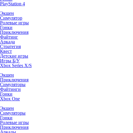
PlayStation 4
Экшен
Симулятор
Ролевые игры
Гонки
Приключения
Файтинг
Аркада
Стратегия
Квест
Детские игры
Игры Б/У
Xbox Series X/S
Экшен
Приключения
Симуляторы
Файтинги
Гонки
Xbox One
Экшен
Симуляторы
Гонки
Ролевые игры
Приключения
Аркады