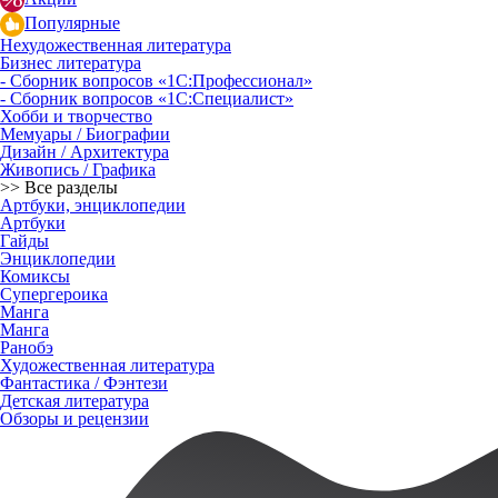
Популярные
Нехудожественная литература
Бизнес литература
- Сборник вопросов «1С:Профессионал»
- Сборник вопросов «1С:Специалист»
Хобби и творчество
Мемуары / Биографии
Дизайн / Архитектура
Живопись / Графика
>> Все разделы
Артбуки, энциклопедии
Артбуки
Гайды
Энциклопедии
Комиксы
Супергероика
Манга
Манга
Ранобэ
Художественная литература
Фантастика / Фэнтези
Детская литература
Обзоры и рецензии