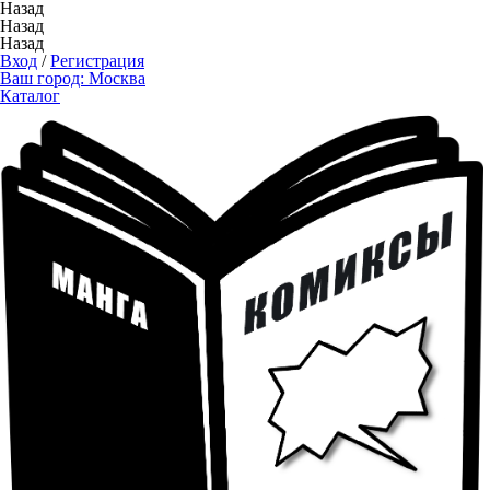
Назад
Назад
Назад
Вход
/
Регистрация
Ваш город:
Москва
Каталог