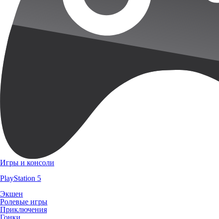
Игры и консоли
PlayStation 5
Экшен
Ролевые игры
Приключения
Гонки