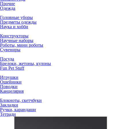
Прочие
Одежда
Головные уборы
Предметы одежды
Наука и хобби
Конструкторы
Научные наборы
Роботы, мини роботы
Сувениры
Посуда
Брелоки, жетоны, кулоны
Fun Pet Stuff
Игрушки
Ошейники
Поводки
Канцелярия
Блокноты, скетчбуки
Закладки
Ручки, карандаши
Тетради