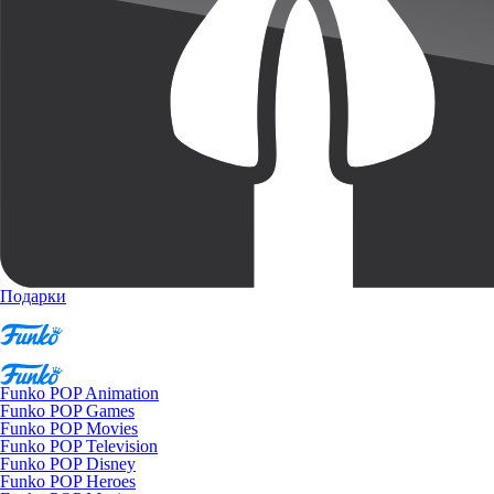
Подарки
Funko POP Animation
Funko POP Games
Funko POP Movies
Funko POP Television
Funko POP Disney
Funko POP Heroes