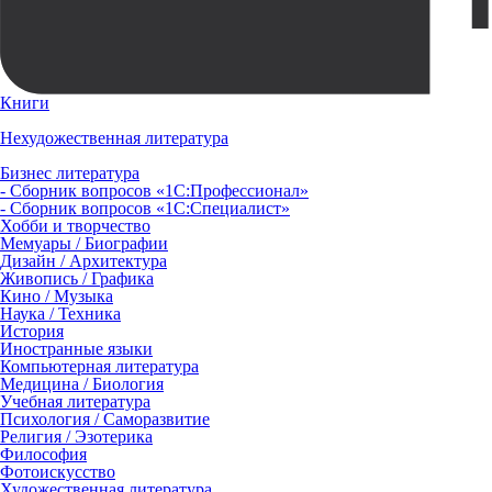
Книги
Нехудожественная литература
Бизнес литература
- Сборник вопросов «1С:Профессионал»
- Сборник вопросов «1С:Специалист»
Хобби и творчество
Мемуары / Биографии
Дизайн / Архитектура
Живопись / Графика
Кино / Музыка
Наука / Техника
История
Иностранные языки
Компьютерная литература
Медицина / Биология
Учебная литература
Психология / Саморазвитие
Религия / Эзотерика
Философия
Фотоискусство
Художественная литература