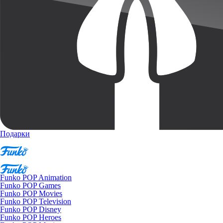
Подарки
Funko POP Animation
Funko POP Games
Funko POP Movies
Funko POP Television
Funko POP Disney
Funko POP Heroes