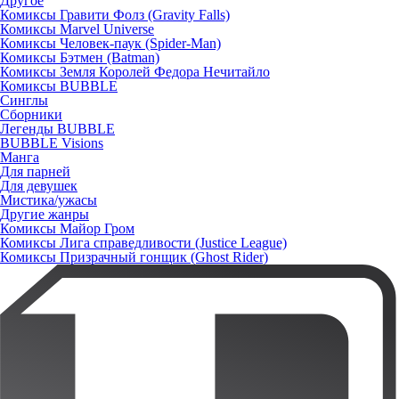
Другое
Комиксы Гравити Фолз (Gravity Falls)
Комиксы Marvel Universe
Комиксы Человек-паук (Spider-Man)
Комиксы Бэтмен (Batman)
Комиксы Земля Королей Федора Нечитайло
Комиксы BUBBLE
Синглы
Сборники
Легенды BUBBLE
BUBBLE Visions
Манга
Для парней
Для девушек
Мистика/ужасы
Другие жанры
Комиксы Майор Гром
Комиксы Лига справедливости (Justice League)
Комиксы Призрачный гонщик (Ghost Rider)