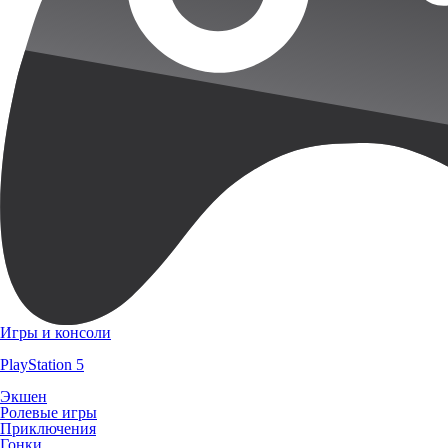
Игры и консоли
PlayStation 5
Экшен
Ролевые игры
Приключения
Гонки