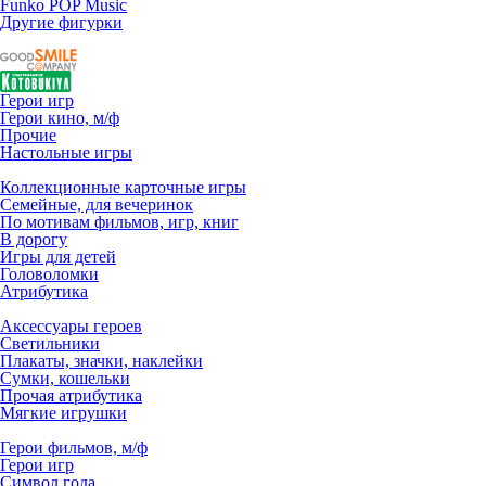
Funko POP Music
Другие фигурки
Герои игр
Герои кино, м/ф
Прочие
Настольные игры
Коллекционные карточные игры
Семейные, для вечеринок
По мотивам фильмов, игр, книг
В дорогу
Игры для детей
Головоломки
Атрибутика
Аксессуары героев
Светильники
Плакаты, значки, наклейки
Сумки, кошельки
Прочая атрибутика
Мягкие игрушки
Герои фильмов, м/ф
Герои игр
Символ года