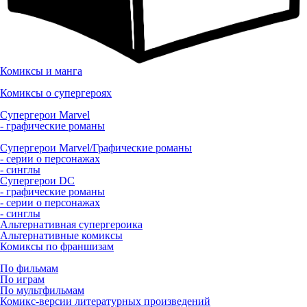
Комиксы и манга
Комиксы о супергероях
Супергерои Marvel
- графические романы
Супергерои Marvel/Графические романы
- серии о персонажах
- синглы
Супергерои DC
- графические романы
- серии о персонажах
- синглы
Альтернативная супергероика
Альтернативные комиксы
Комиксы по франшизам
По фильмам
По играм
По мультфильмам
Комикс-версии литературных произведений