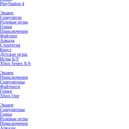
PlayStation 4
Экшен
Симулятор
Ролевые игры
Гонки
Приключения
Файтинг
Аркада
Стратегия
Квест
Детские игры
Игры Б/У
Xbox Series X/S
Экшен
Приключения
Симуляторы
Файтинги
Гонки
Xbox One
Экшен
Симуляторы
Гонки
Ролевые игры
Приключения
Аркады