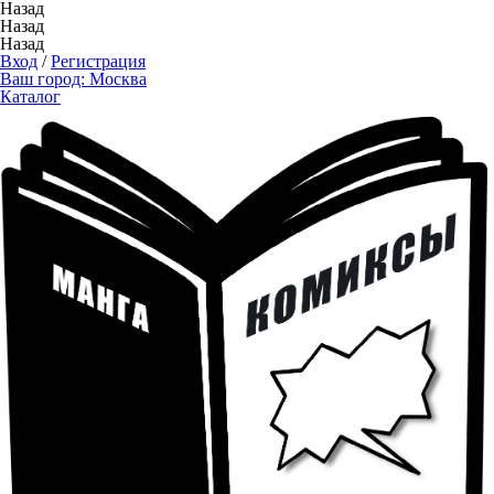
Назад
Назад
Назад
Вход
/
Регистрация
Ваш город:
Москва
Каталог