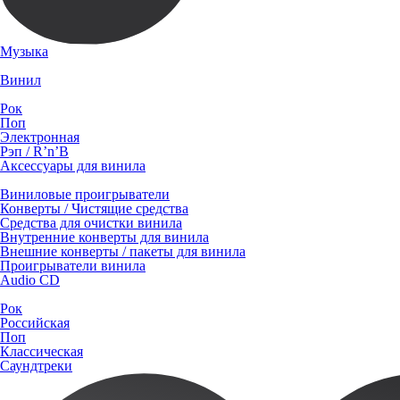
Музыка
Винил
Рок
Поп
Электронная
Рэп / R’n’B
Аксессуары для винила
Виниловые проигрыватели
Конверты / Чистящие средства
Средства для очистки винила
Внутренние конверты для винила
Внешние конверты / пакеты для винила
Проигрыватели винила
Audio CD
Рок
Российская
Поп
Классическая
Саундтреки