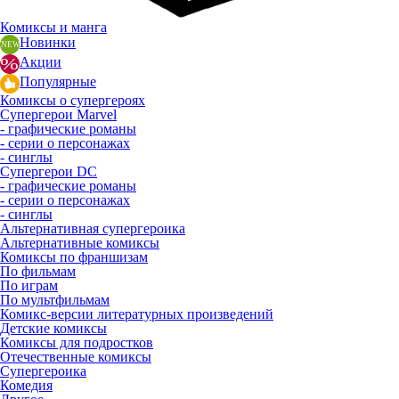
Комиксы и манга
Новинки
Акции
Популярные
Комиксы о супергероях
Супергерои Marvel
- графические романы
- серии о персонажах
- синглы
Супергерои DC
- графические романы
- серии о персонажах
- синглы
Альтернативная супергероика
Альтернативные комиксы
Комиксы по франшизам
По фильмам
По играм
По мультфильмам
Комикс-версии литературных произведений
Детские комиксы
Комиксы для подростков
Отечественные комиксы
Супергероика
Комедия