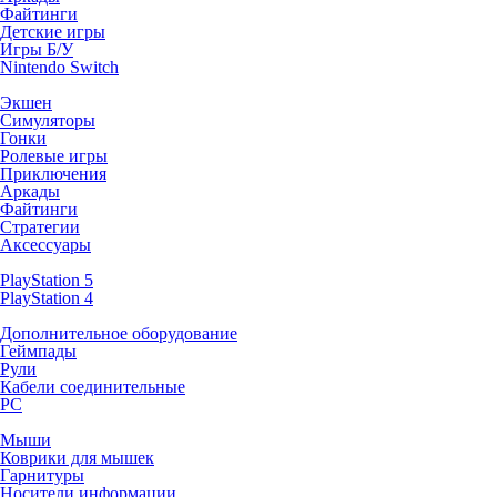
Файтинги
Детские игры
Игры Б/У
Nintendo Switch
Экшен
Симуляторы
Гонки
Ролевые игры
Приключения
Аркады
Файтинги
Стратегии
Аксессуары
PlayStation 5
PlayStation 4
Дополнительное оборудование
Геймпады
Рули
Кабели соединительные
PC
Мыши
Коврики для мышек
Гарнитуры
Носители информации