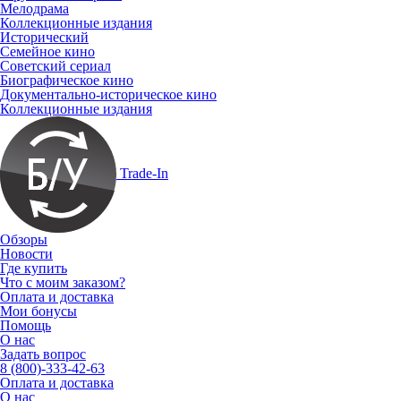
Мелодрама
Коллекционные издания
Исторический
Семейное кино
Советский сериал
Биографическое кино
Документально-историческое кино
Коллекционные издания
Trade-In
Обзоры
Новости
Где купить
Что с моим заказом?
Оплата и доставка
Мои бонусы
Помощь
О нас
Задать вопрос
8 (800)-333-42-63
Оплата и доставка
О нас