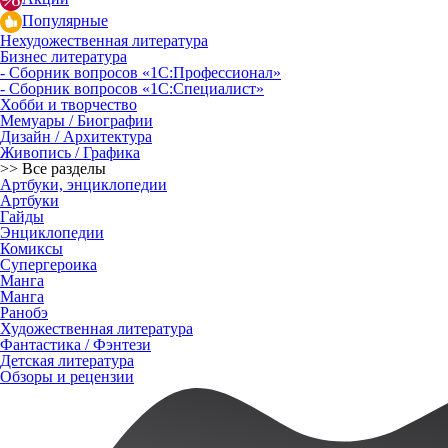
Популярные
Нехудожественная литература
Бизнес литература
- Сборник вопросов «1С:Профессионал»
- Сборник вопросов «1С:Специалист»
Хобби и творчество
Мемуары / Биографии
Дизайн / Архитектура
Живопись / Графика
>> Все разделы
Артбуки, энциклопедии
Артбуки
Гайды
Энциклопедии
Комиксы
Супергероика
Манга
Манга
Ранобэ
Художественная литература
Фантастика / Фэнтези
Детская литература
Обзоры и рецензии