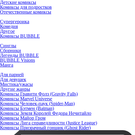
Детские комиксы
Комиксы для подростков
Отечественные комиксы
Супергероика
Комедия
Другое
Комиксы BUBBLE
Синглы
Сборники
Легенды BUBBLE
BUBBLE Visions
Манга
Для парней
Для девушек
Мистика/ужасы
Другие жанры
Комиксы Гравити Фолз (Gravity Falls)
Комиксы Marvel Universe
Комиксы Человек-паук (Spider-Man)
Комиксы Бэтмен (Batman)
Комиксы Земля Королей Федора Нечитайло
Комиксы Майор Гром
Комиксы Лига справедливости (Justice League)
Комиксы Призрачный гонщик (Ghost Rider)