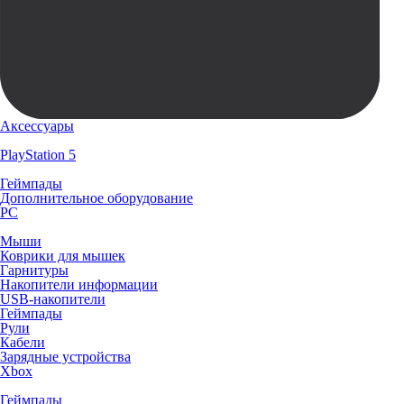
Аксессуары
PlayStation 5
Геймпады
Дополнительное оборудование
PC
Мыши
Коврики для мышек
Гарнитуры
Накопители информации
USB-накопители
Геймпады
Рули
Кабели
Зарядные устройства
Xbox
Геймпады