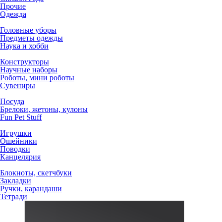
Прочие
Одежда
Головные уборы
Предметы одежды
Наука и хобби
Конструкторы
Научные наборы
Роботы, мини роботы
Сувениры
Посуда
Брелоки, жетоны, кулоны
Fun Pet Stuff
Игрушки
Ошейники
Поводки
Канцелярия
Блокноты, скетчбуки
Закладки
Ручки, карандаши
Тетради