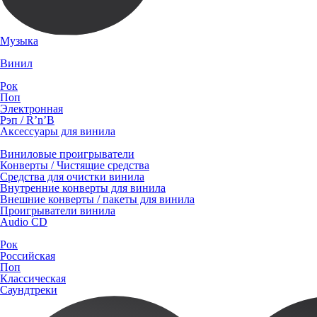
Музыка
Винил
Рок
Поп
Электронная
Рэп / R’n’B
Аксессуары для винила
Виниловые проигрыватели
Конверты / Чистящие средства
Средства для очистки винила
Внутренние конверты для винила
Внешние конверты / пакеты для винила
Проигрыватели винила
Audio CD
Рок
Российская
Поп
Классическая
Саундтреки