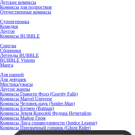
Детские комиксы
Комиксы для подростков
Отечественные комиксы
Супергероика
Комедия
Другое
Комиксы BUBBLE
Синглы
Сборники
Легенды BUBBLE
BUBBLE Visions
Манга
Для парней
Для девушек
Мистика/ужасы
Другие жанры
Комиксы Гравити Фолз (Gravity Falls)
Комиксы Marvel Universe
Комиксы Человек-паук (Spider-Man)
Комиксы Бэтмен (Batman)
Комиксы Земля Королей Федора Нечитайло
Комиксы Майор Гром
Комиксы Лига справедливости (Justice League)
Комиксы Призрачный гонщик (Ghost Rider)