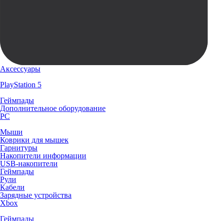
Аксессуары
PlayStation 5
Геймпады
Дополнительное оборудование
PC
Мыши
Коврики для мышек
Гарнитуры
Накопители информации
USB-накопители
Геймпады
Рули
Кабели
Зарядные устройства
Xbox
Геймпады