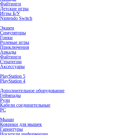
Файтинги
Детские игры
Игры Б/У
Nintendo Switch
Экшен
Симуляторы
Гонки
Ролевые игры
Приключения
Аркады
Файтинги
Стратегии
Аксессуары
PlayStation 5
PlayStation 4
Дополнительное оборудование
Геймпады
Рули
Кабели соединительные
PC
Мыши
Коврики для мышек
Гарнитуры
Носители информации