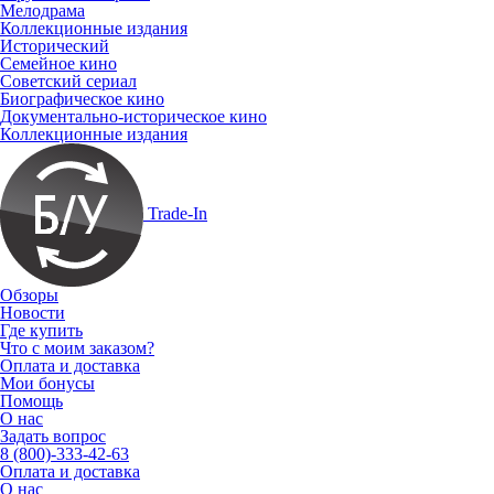
Мелодрама
Коллекционные издания
Исторический
Семейное кино
Советский сериал
Биографическое кино
Документально-историческое кино
Коллекционные издания
Trade-In
Обзоры
Новости
Где купить
Что с моим заказом?
Оплата и доставка
Мои бонусы
Помощь
О нас
Задать вопрос
8 (800)-333-42-63
Оплата и доставка
О нас