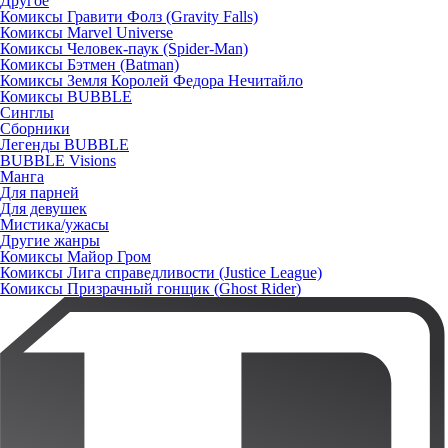
Другое
Комиксы Гравити Фолз (Gravity Falls)
Комиксы Marvel Universe
Комиксы Человек-паук (Spider-Man)
Комиксы Бэтмен (Batman)
Комиксы Земля Королей Федора Нечитайло
Комиксы BUBBLE
Синглы
Сборники
Легенды BUBBLE
BUBBLE Visions
Манга
Для парней
Для девушек
Мистика/ужасы
Другие жанры
Комиксы Майор Гром
Комиксы Лига справедливости (Justice League)
Комиксы Призрачный гонщик (Ghost Rider)