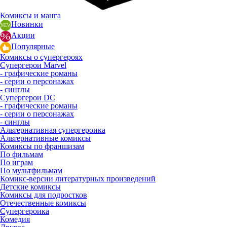
Комиксы и манга
Новинки
Акции
Популярные
Комиксы о супергероях
Супергерои Marvel
- графические романы
- серии о персонажах
- синглы
Супергерои DC
- графические романы
- серии о персонажах
- синглы
Альтернативная супергероика
Альтернативные комиксы
Комиксы по франшизам
По фильмам
По играм
По мультфильмам
Комикс-версии литературных произведений
Детские комиксы
Комиксы для подростков
Отечественные комиксы
Супергероика
Комедия