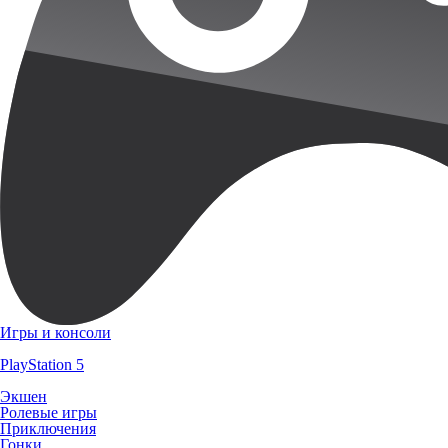
Игры и консоли
PlayStation 5
Экшен
Ролевые игры
Приключения
Гонки