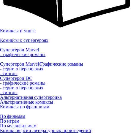
Комиксы и манга
Комиксы о супергероях
Супергерои Marvel
- графические романы
Супергерои Marvel/Графические романы
- серии о персонажах
- синглы
Супергерои DC
- графические романы
- серии о персонажах
- синглы
Альтернативная супергероика
Альтернативные комиксы
Комиксы по франшизам
По фильмам
По играм
По мультфильмам
Комикс-версии литературных произведений