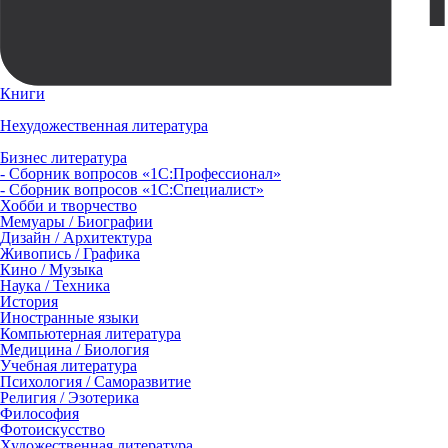
Книги
Нехудожественная литература
Бизнес литература
- Сборник вопросов «1С:Профессионал»
- Сборник вопросов «1С:Специалист»
Хобби и творчество
Мемуары / Биографии
Дизайн / Архитектура
Живопись / Графика
Кино / Музыка
Наука / Техника
История
Иностранные языки
Компьютерная литература
Медицина / Биология
Учебная литература
Психология / Саморазвитие
Религия / Эзотерика
Философия
Фотоискусство
Художественная литература