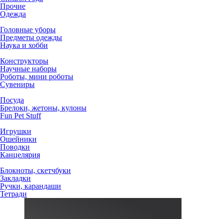
Прочие
Одежда
Головные уборы
Предметы одежды
Наука и хобби
Конструкторы
Научные наборы
Роботы, мини роботы
Сувениры
Посуда
Брелоки, жетоны, кулоны
Fun Pet Stuff
Игрушки
Ошейники
Поводки
Канцелярия
Блокноты, скетчбуки
Закладки
Ручки, карандаши
Тетради