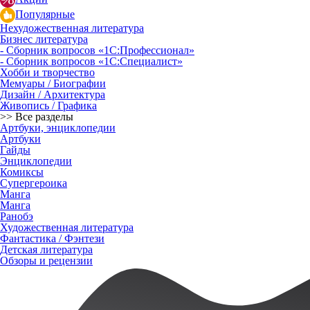
Популярные
Нехудожественная литература
Бизнес литература
- Сборник вопросов «1С:Профессионал»
- Сборник вопросов «1С:Специалист»
Хобби и творчество
Мемуары / Биографии
Дизайн / Архитектура
Живопись / Графика
>> Все разделы
Артбуки, энциклопедии
Артбуки
Гайды
Энциклопедии
Комиксы
Супергероика
Манга
Манга
Ранобэ
Художественная литература
Фантастика / Фэнтези
Детская литература
Обзоры и рецензии