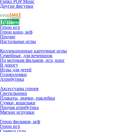
Funko POP Music
Другие фигурки
Герои игр
Герои кино, м/ф
Прочие
Настольные игры
Коллекционные карточные игры
Семейные, для вечеринок
По мотивам фильмов, игр, книг
В дорогу
Игры для детей
Головоломки
Атрибутика
Аксессуары героев
Светильники
Плакаты, значки, наклейки
Сумки, кошельки
Прочая атрибутика
Мягкие игрушки
Герои фильмов, м/ф
Герои игр
Символ года