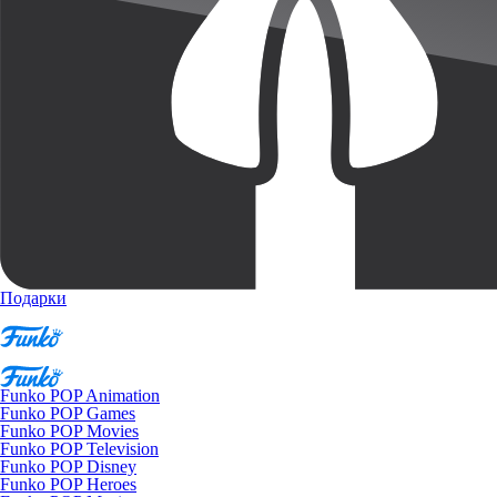
Подарки
Funko POP Animation
Funko POP Games
Funko POP Movies
Funko POP Television
Funko POP Disney
Funko POP Heroes