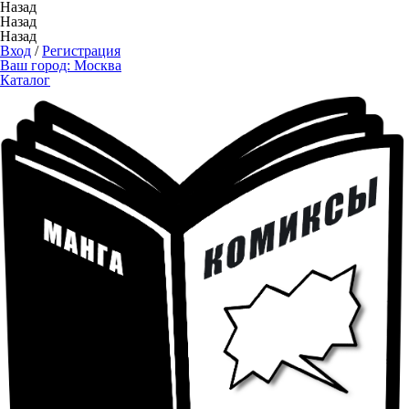
Назад
Назад
Назад
Вход
/
Регистрация
Ваш город:
Москва
Каталог