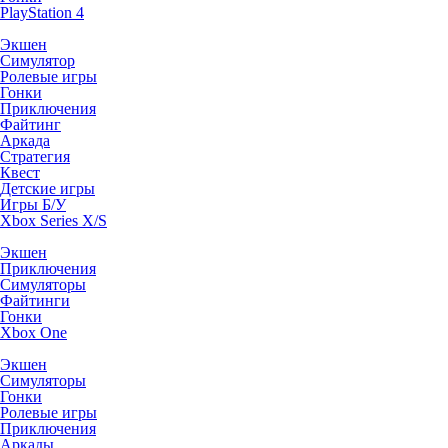
PlayStation 4
Экшен
Симулятор
Ролевые игры
Гонки
Приключения
Файтинг
Аркада
Стратегия
Квест
Детские игры
Игры Б/У
Xbox Series X/S
Экшен
Приключения
Симуляторы
Файтинги
Гонки
Xbox One
Экшен
Симуляторы
Гонки
Ролевые игры
Приключения
Аркады