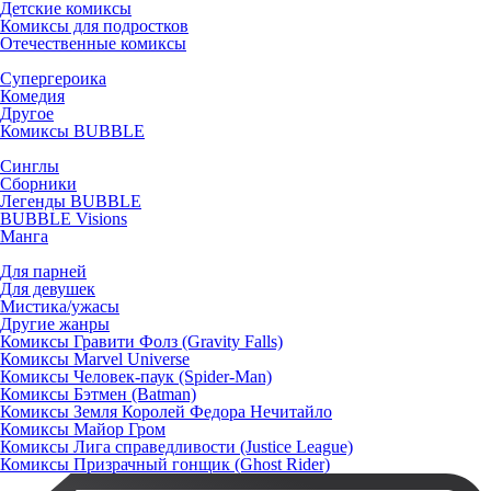
Детские комиксы
Комиксы для подростков
Отечественные комиксы
Супергероика
Комедия
Другое
Комиксы BUBBLE
Синглы
Сборники
Легенды BUBBLE
BUBBLE Visions
Манга
Для парней
Для девушек
Мистика/ужасы
Другие жанры
Комиксы Гравити Фолз (Gravity Falls)
Комиксы Marvel Universe
Комиксы Человек-паук (Spider-Man)
Комиксы Бэтмен (Batman)
Комиксы Земля Королей Федора Нечитайло
Комиксы Майор Гром
Комиксы Лига справедливости (Justice League)
Комиксы Призрачный гонщик (Ghost Rider)