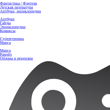
Фантастика / Фэнтези
Детская литература
Артбуки, энциклопедии
Артбуки
Гайды
Энциклопедии
Комиксы
Супергероика
Манга
Манга
Ранобэ
Обзоры и рецензии