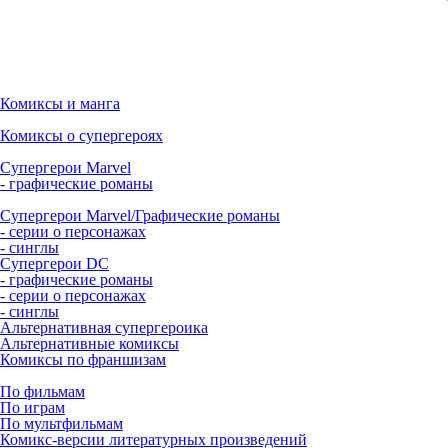
Комиксы и манга
Комиксы о супергероях
Супергерои Marvel
- графические романы
Супергерои Marvel/Графические романы
- серии о персонажах
- синглы
Супергерои DC
- графические романы
- серии о персонажах
- синглы
Альтернативная супергероика
Альтернативные комиксы
Комиксы по франшизам
По фильмам
По играм
По мультфильмам
Комикс-версии литературных произведений