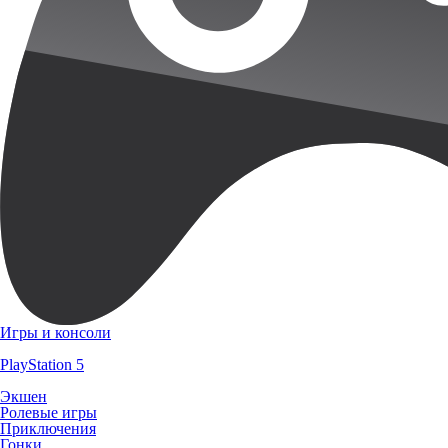
Игры и консоли
PlayStation 5
Экшен
Ролевые игры
Приключения
Гонки