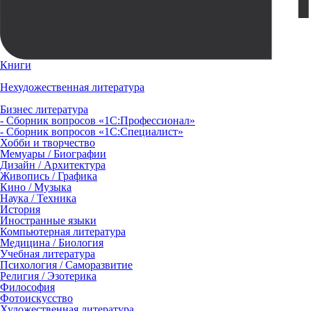
Книги
Нехудожественная литература
Бизнес литература
- Сборник вопросов «1С:Профессионал»
- Сборник вопросов «1С:Специалист»
Хобби и творчество
Мемуары / Биографии
Дизайн / Архитектура
Живопись / Графика
Кино / Музыка
Наука / Техника
История
Иностранные языки
Компьютерная литература
Медицина / Биология
Учебная литература
Психология / Саморазвитие
Религия / Эзотерика
Философия
Фотоискусство
Художественная литература