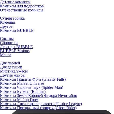
Детские комиксы
Комиксы для подростков
Отечественные комиксы
Супергероика
Комедия
Другое
Комиксы BUBBLE
Синглы
Сборники
Легенды BUBBLE
BUBBLE Visions
Манга
Для парней
Для девушек
Мистика/ужасы
Другие жанры
Комиксы Гравити Фолз (Gravity Falls)
Комиксы Marvel Universe
Комиксы Человек-паук (Spider-Man)
Комиксы Бэтмен (Batman)
Комиксы Земля Королей Федора Нечитайло
Комиксы Майор Гром
Комиксы Лига справедливости (Justice League)
Комиксы Призрачный гонщик (Ghost Rider)