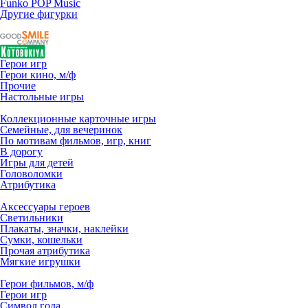
Funko POP Music
Другие фигурки
Герои игр
Герои кино, м/ф
Прочие
Настольные игры
Коллекционные карточные игры
Семейные, для вечеринок
По мотивам фильмов, игр, книг
В дорогу
Игры для детей
Головоломки
Атрибутика
Аксессуары героев
Светильники
Плакаты, значки, наклейки
Сумки, кошельки
Прочая атрибутика
Мягкие игрушки
Герои фильмов, м/ф
Герои игр
Символ года