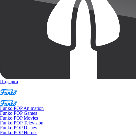
Подарки
Funko POP Animation
Funko POP Games
Funko POP Movies
Funko POP Television
Funko POP Disney
Funko POP Heroes