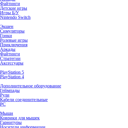
Файтинги
Детские игры
Игры Б/У
Nintendo Switch
Экшен
Симуляторы
Гонки
Ролевые игры
Приключения
Аркады
Файтинги
Стратегии
Аксессуары
PlayStation 5
PlayStation 4
Дополнительное оборудование
Геймпады
Рули
Кабели соединительные
PC
Мыши
Коврики для мышек
Гарнитуры
Носители информации