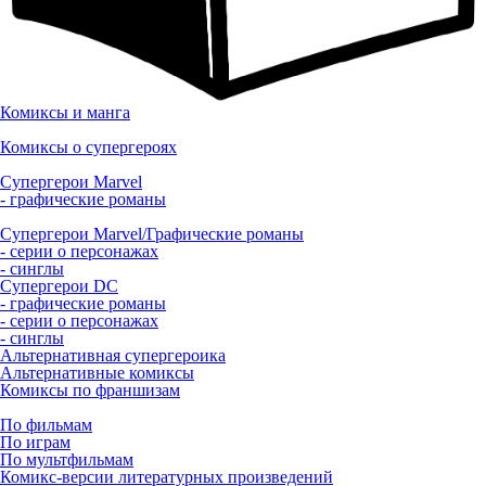
Комиксы и манга
Комиксы о супергероях
Супергерои Marvel
- графические романы
Супергерои Marvel/Графические романы
- серии о персонажах
- синглы
Супергерои DC
- графические романы
- серии о персонажах
- синглы
Альтернативная супергероика
Альтернативные комиксы
Комиксы по франшизам
По фильмам
По играм
По мультфильмам
Комикс-версии литературных произведений