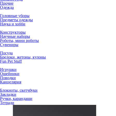
Прочие
Одежда
Головные уборы
Предметы одежды
Наука и хобби
Конструкторы
Научные наборы
Роботы, мини роботы
Сувениры
Посуда
Брелоки, жетоны, кулоны
Fun Pet Stuff
Игрушки
Ошейники
Поводки
Канцелярия
Блокноты, скетчбуки
Закладки
Ручки, карандаши
Тетради