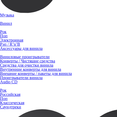
Музыка
Винил
Рок
Поп
Электронная
Рэп / R’n’B
Аксессуары для винила
Виниловые проигрыватели
Конверты / Чистящие средства
Средства для очистки винила
Внутренние конверты для винила
Внешние конверты / пакеты для винила
Проигрыватели винила
Audio CD
Рок
Российская
Поп
Классическая
Саундтреки