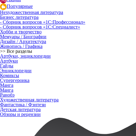
Популярные
Нехудожественная литература
Бизнес литература
- Сборник вопросов «1С:Профессионал»
- Сборник вопросов «1С:Специалист»
Хобби и творчество
Мемуары / Биографии
Дизайн / Архитектура
Живопись / Графика
>> Все разделы
Артбуки, энциклопедии
Артбуки
Гайды
Энциклопедии
Комиксы
Супергероика
Манга
Манга
Ранобэ
Художественная литература
Фантастика / Фэнтези
Детская литература
Обзоры и рецензии