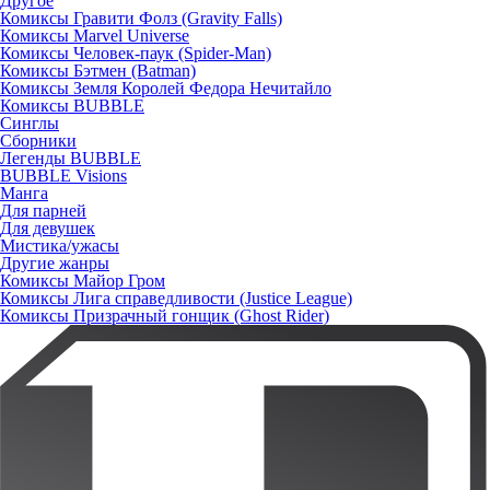
Другое
Комиксы Гравити Фолз (Gravity Falls)
Комиксы Marvel Universe
Комиксы Человек-паук (Spider-Man)
Комиксы Бэтмен (Batman)
Комиксы Земля Королей Федора Нечитайло
Комиксы BUBBLE
Синглы
Сборники
Легенды BUBBLE
BUBBLE Visions
Манга
Для парней
Для девушек
Мистика/ужасы
Другие жанры
Комиксы Майор Гром
Комиксы Лига справедливости (Justice League)
Комиксы Призрачный гонщик (Ghost Rider)