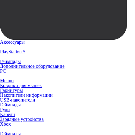
Аксессуары
PlayStation 5
Геймпады
Дополнительное оборудование
PC
Мыши
Коврики для мышек
Гарнитуры
Накопители информации
USB-накопители
Геймпады
Рули
Кабели
Зарядные устройства
Xbox
Геймпады