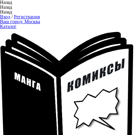
Назад
Назад
Назад
Вход
/
Регистрация
Ваш город:
Москва
Каталог