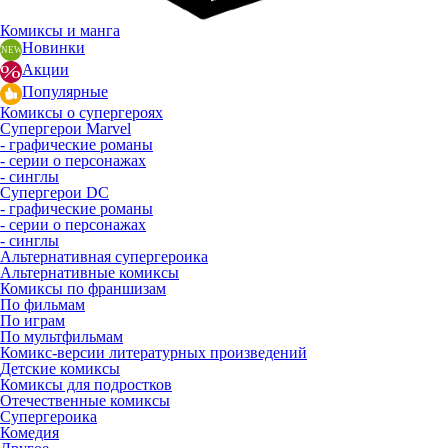
Комиксы и манга
Новинки
Акции
Популярные
Комиксы о супергероях
Супергерои Marvel
- графические романы
- серии о персонажах
- синглы
Супергерои DC
- графические романы
- серии о персонажах
- синглы
Альтернативная супергероика
Альтернативные комиксы
Комиксы по франшизам
По фильмам
По играм
По мультфильмам
Комикс-версии литературных произведений
Детские комиксы
Комиксы для подростков
Отечественные комиксы
Супергероика
Комедия