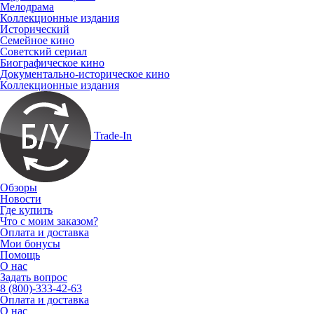
Мелодрама
Коллекционные издания
Исторический
Семейное кино
Советский сериал
Биографическое кино
Документально-историческое кино
Коллекционные издания
Trade-In
Обзоры
Новости
Где купить
Что с моим заказом?
Оплата и доставка
Мои бонусы
Помощь
О нас
Задать вопрос
8 (800)-333-42-63
Оплата и доставка
О нас