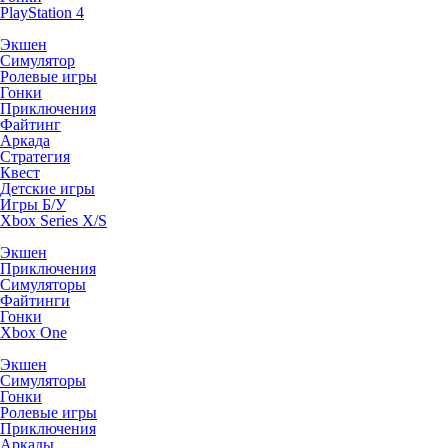
PlayStation 4
Экшен
Симулятор
Ролевые игры
Гонки
Приключения
Файтинг
Аркада
Стратегия
Квест
Детские игры
Игры Б/У
Xbox Series X/S
Экшен
Приключения
Симуляторы
Файтинги
Гонки
Xbox One
Экшен
Симуляторы
Гонки
Ролевые игры
Приключения
Аркады