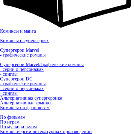
Комиксы и манга
Комиксы о супергероях
Супергерои Marvel
- графические романы
Супергерои Marvel/Графические романы
- серии о персонажах
- синглы
Супергерои DC
- графические романы
- серии о персонажах
- синглы
Альтернативная супергероика
Альтернативные комиксы
Комиксы по франшизам
По фильмам
По играм
По мультфильмам
Комикс-версии литературных произведений