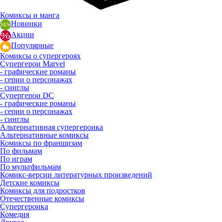
Комиксы и манга
Новинки
Акции
Популярные
Комиксы о супергероях
Супергерои Marvel
- графические романы
- серии о персонажах
- синглы
Супергерои DC
- графические романы
- серии о персонажах
- синглы
Альтернативная супергероика
Альтернативные комиксы
Комиксы по франшизам
По фильмам
По играм
По мультфильмам
Комикс-версии литературных произведений
Детские комиксы
Комиксы для подростков
Отечественные комиксы
Супергероика
Комедия