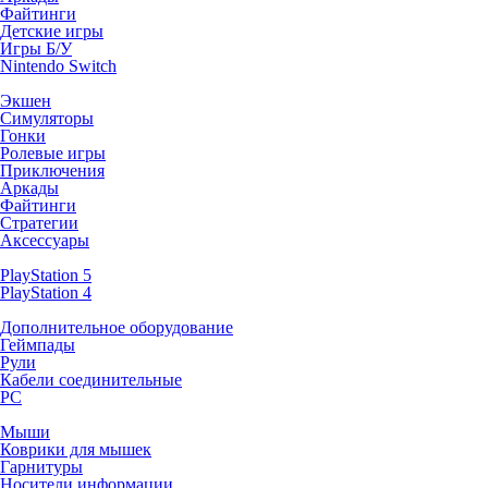
Файтинги
Детские игры
Игры Б/У
Nintendo Switch
Экшен
Симуляторы
Гонки
Ролевые игры
Приключения
Аркады
Файтинги
Стратегии
Аксессуары
PlayStation 5
PlayStation 4
Дополнительное оборудование
Геймпады
Рули
Кабели соединительные
PC
Мыши
Коврики для мышек
Гарнитуры
Носители информации