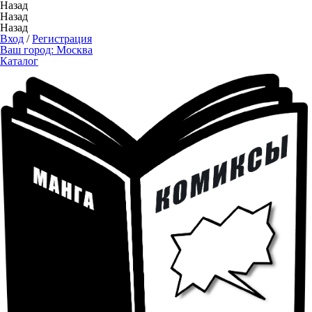
Назад
Назад
Назад
Вход
/
Регистрация
Ваш город:
Москва
Каталог