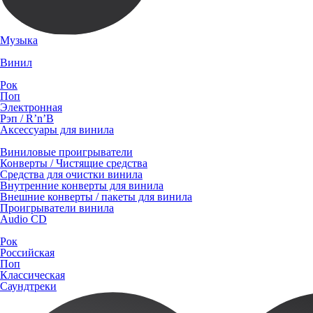
Музыка
Винил
Рок
Поп
Электронная
Рэп / R’n’B
Аксессуары для винила
Виниловые проигрыватели
Конверты / Чистящие средства
Средства для очистки винила
Внутренние конверты для винила
Внешние конверты / пакеты для винила
Проигрыватели винила
Audio CD
Рок
Российская
Поп
Классическая
Саундтреки