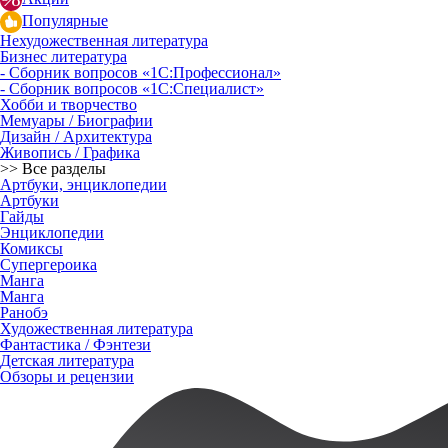
Популярные
Нехудожественная литература
Бизнес литература
- Сборник вопросов «1С:Профессионал»
- Сборник вопросов «1С:Специалист»
Хобби и творчество
Мемуары / Биографии
Дизайн / Архитектура
Живопись / Графика
>> Все разделы
Артбуки, энциклопедии
Артбуки
Гайды
Энциклопедии
Комиксы
Супергероика
Манга
Манга
Ранобэ
Художественная литература
Фантастика / Фэнтези
Детская литература
Обзоры и рецензии