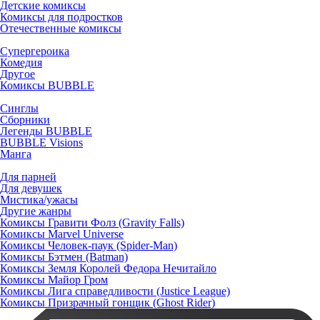
Детские комиксы
Комиксы для подростков
Отечественные комиксы
Супергероика
Комедия
Другое
Комиксы BUBBLE
Синглы
Сборники
Легенды BUBBLE
BUBBLE Visions
Манга
Для парней
Для девушек
Мистика/ужасы
Другие жанры
Комиксы Гравити Фолз (Gravity Falls)
Комиксы Marvel Universe
Комиксы Человек-паук (Spider-Man)
Комиксы Бэтмен (Batman)
Комиксы Земля Королей Федора Нечитайло
Комиксы Майор Гром
Комиксы Лига справедливости (Justice League)
Комиксы Призрачный гонщик (Ghost Rider)