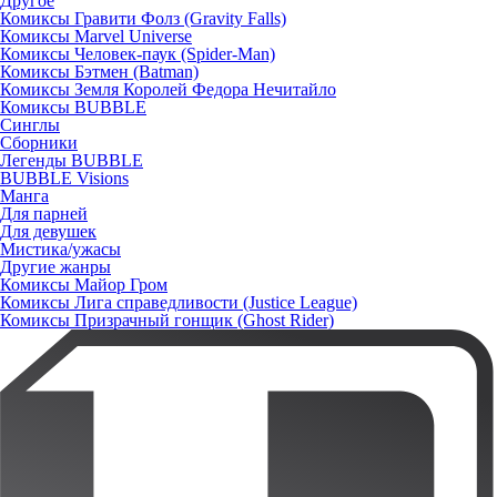
Другое
Комиксы Гравити Фолз (Gravity Falls)
Комиксы Marvel Universe
Комиксы Человек-паук (Spider-Man)
Комиксы Бэтмен (Batman)
Комиксы Земля Королей Федора Нечитайло
Комиксы BUBBLE
Синглы
Сборники
Легенды BUBBLE
BUBBLE Visions
Манга
Для парней
Для девушек
Мистика/ужасы
Другие жанры
Комиксы Майор Гром
Комиксы Лига справедливости (Justice League)
Комиксы Призрачный гонщик (Ghost Rider)