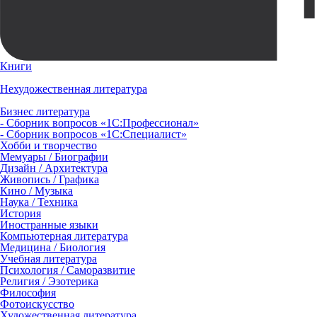
Книги
Нехудожественная литература
Бизнес литература
- Сборник вопросов «1С:Профессионал»
- Сборник вопросов «1С:Специалист»
Хобби и творчество
Мемуары / Биографии
Дизайн / Архитектура
Живопись / Графика
Кино / Музыка
Наука / Техника
История
Иностранные языки
Компьютерная литература
Медицина / Биология
Учебная литература
Психология / Саморазвитие
Религия / Эзотерика
Философия
Фотоискусство
Художественная литература