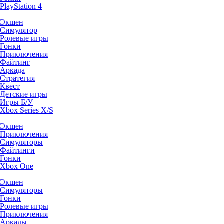
PlayStation 4
Экшен
Симулятор
Ролевые игры
Гонки
Приключения
Файтинг
Аркада
Стратегия
Квест
Детские игры
Игры Б/У
Xbox Series X/S
Экшен
Приключения
Симуляторы
Файтинги
Гонки
Xbox One
Экшен
Симуляторы
Гонки
Ролевые игры
Приключения
Аркады