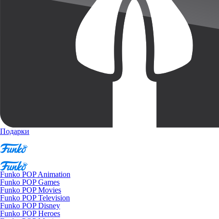
Подарки
Funko POP Animation
Funko POP Games
Funko POP Movies
Funko POP Television
Funko POP Disney
Funko POP Heroes