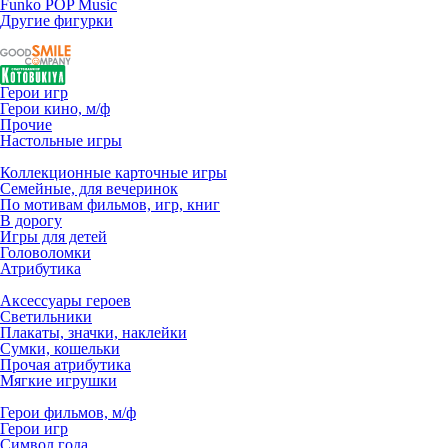
Funko POP Music
Другие фигурки
Герои игр
Герои кино, м/ф
Прочие
Настольные игры
Коллекционные карточные игры
Семейные, для вечеринок
По мотивам фильмов, игр, книг
В дорогу
Игры для детей
Головоломки
Атрибутика
Аксессуары героев
Светильники
Плакаты, значки, наклейки
Сумки, кошельки
Прочая атрибутика
Мягкие игрушки
Герои фильмов, м/ф
Герои игр
Символ года