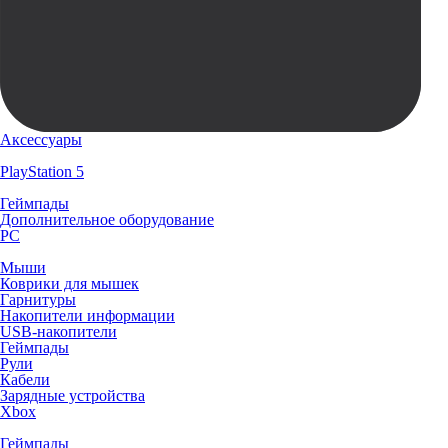
Аксессуары
PlayStation 5
Геймпады
Дополнительное оборудование
PC
Мыши
Коврики для мышек
Гарнитуры
Накопители информации
USB-накопители
Геймпады
Рули
Кабели
Зарядные устройства
Xbox
Геймпады