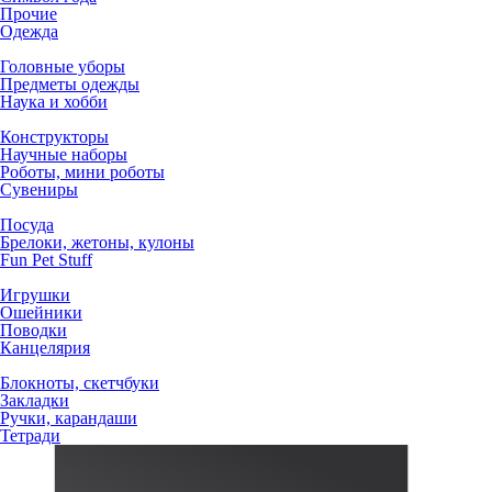
Прочие
Одежда
Головные уборы
Предметы одежды
Наука и хобби
Конструкторы
Научные наборы
Роботы, мини роботы
Сувениры
Посуда
Брелоки, жетоны, кулоны
Fun Pet Stuff
Игрушки
Ошейники
Поводки
Канцелярия
Блокноты, скетчбуки
Закладки
Ручки, карандаши
Тетради