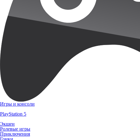
Игры и консоли
PlayStation 5
Экшен
Ролевые игры
Приключения
Гонки