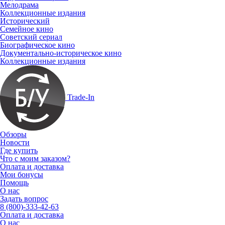
Мелодрама
Коллекционные издания
Исторический
Семейное кино
Советский сериал
Биографическое кино
Документально-историческое кино
Коллекционные издания
Trade-In
Обзоры
Новости
Где купить
Что с моим заказом?
Оплата и доставка
Мои бонусы
Помощь
О нас
Задать вопрос
8 (800)-333-42-63
Оплата и доставка
О нас