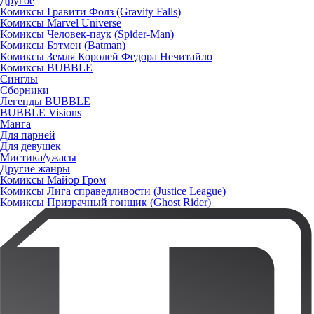
Другое
Комиксы Гравити Фолз (Gravity Falls)
Комиксы Marvel Universe
Комиксы Человек-паук (Spider-Man)
Комиксы Бэтмен (Batman)
Комиксы Земля Королей Федора Нечитайло
Комиксы BUBBLE
Синглы
Сборники
Легенды BUBBLE
BUBBLE Visions
Манга
Для парней
Для девушек
Мистика/ужасы
Другие жанры
Комиксы Майор Гром
Комиксы Лига справедливости (Justice League)
Комиксы Призрачный гонщик (Ghost Rider)