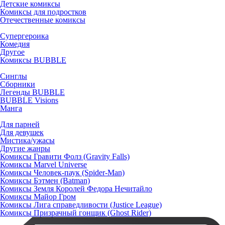
Детские комиксы
Комиксы для подростков
Отечественные комиксы
Супергероика
Комедия
Другое
Комиксы BUBBLE
Синглы
Сборники
Легенды BUBBLE
BUBBLE Visions
Манга
Для парней
Для девушек
Мистика/ужасы
Другие жанры
Комиксы Гравити Фолз (Gravity Falls)
Комиксы Marvel Universe
Комиксы Человек-паук (Spider-Man)
Комиксы Бэтмен (Batman)
Комиксы Земля Королей Федора Нечитайло
Комиксы Майор Гром
Комиксы Лига справедливости (Justice League)
Комиксы Призрачный гонщик (Ghost Rider)