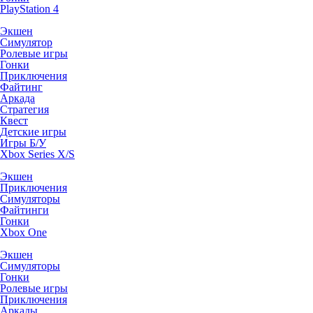
PlayStation 4
Экшен
Симулятор
Ролевые игры
Гонки
Приключения
Файтинг
Аркада
Стратегия
Квест
Детские игры
Игры Б/У
Xbox Series X/S
Экшен
Приключения
Симуляторы
Файтинги
Гонки
Xbox One
Экшен
Симуляторы
Гонки
Ролевые игры
Приключения
Аркады