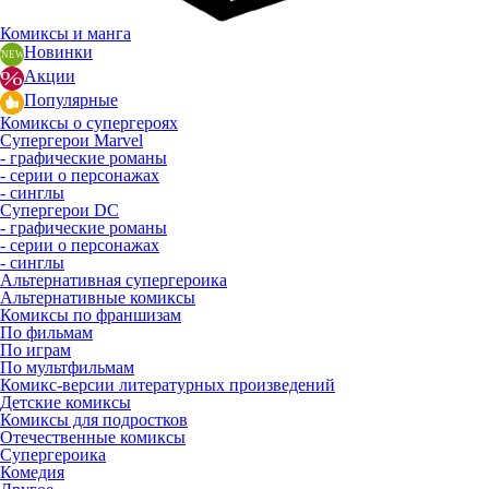
Комиксы и манга
Новинки
Акции
Популярные
Комиксы о супергероях
Супергерои Marvel
- графические романы
- серии о персонажах
- синглы
Супергерои DC
- графические романы
- серии о персонажах
- синглы
Альтернативная супергероика
Альтернативные комиксы
Комиксы по франшизам
По фильмам
По играм
По мультфильмам
Комикс-версии литературных произведений
Детские комиксы
Комиксы для подростков
Отечественные комиксы
Супергероика
Комедия