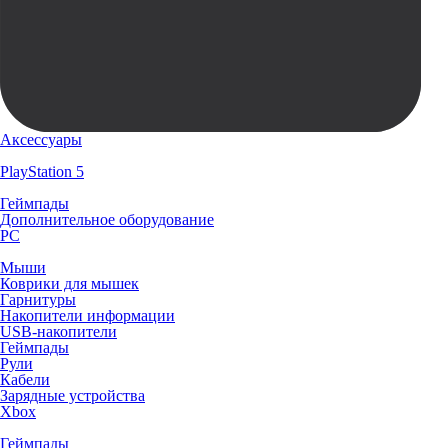
Аксессуары
PlayStation 5
Геймпады
Дополнительное оборудование
PC
Мыши
Коврики для мышек
Гарнитуры
Накопители информации
USB-накопители
Геймпады
Рули
Кабели
Зарядные устройства
Xbox
Геймпады