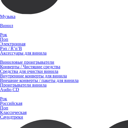
Музыка
Винил
Рок
Поп
Электронная
Рэп / R’n’B
Аксессуары для винила
Виниловые проигрыватели
Конверты / Чистящие средства
Средства для очистки винила
Внутренние конверты для винила
Внешние конверты / пакеты для винила
Проигрыватели винила
Audio CD
Рок
Российская
Поп
Классическая
Саундтреки