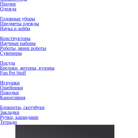
Прочие
Одежда
Головные уборы
Предметы одежды
Наука и хобби
Конструкторы
Научные наборы
Роботы, мини роботы
Сувениры
Посуда
Брелоки, жетоны, кулоны
Fun Pet Stuff
Игрушки
Ошейники
Поводки
Канцелярия
Блокноты, скетчбуки
Закладки
Ручки, карандаши
Тетради