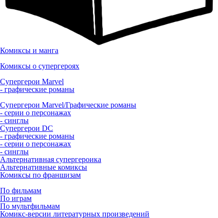
Комиксы и манга
Комиксы о супергероях
Супергерои Marvel
- графические романы
Супергерои Marvel/Графические романы
- серии о персонажах
- синглы
Супергерои DC
- графические романы
- серии о персонажах
- синглы
Альтернативная супергероика
Альтернативные комиксы
Комиксы по франшизам
По фильмам
По играм
По мультфильмам
Комикс-версии литературных произведений