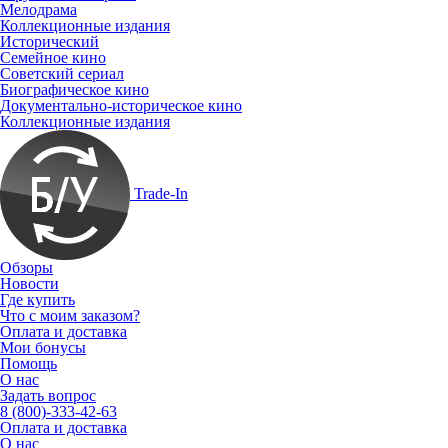
Мелодрама
Коллекционные издания
Исторический
Семейное кино
Советский сериал
Биографическое кино
Документально-историческое кино
Коллекционные издания
Trade-In
Обзоры
Новости
Где купить
Что с моим заказом?
Оплата и доставка
Мои бонусы
Помощь
О нас
Задать вопрос
8 (800)-333-42-63
Оплата и доставка
О нас