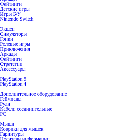
Файтинги
Детские игры
Игры Б/У
Nintendo Switch
Экшен
Симуляторы
Гонки
Ролевые игры
Приключения
Аркады
Файтинги
Стратегии
Аксессуары
PlayStation 5
PlayStation 4
Дополнительное оборудование
Геймпады
Рули
Кабели соединительные
PC
Мыши
Коврики для мышек
Гарнитуры
Носители информации