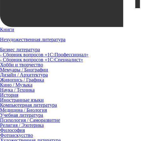
Книги
Нехудожественная литература
Бизнес литература
- Сборник вопросов «1С:Профессионал»
- Сборник вопросов «1С:Специалист»
Хобби и творчество
Мемуары / Биографии
Дизайн / Архитектура
Живопись / Графика
Кино / Музыка
Наука / Техника
История
Иностранные языки
Компьютерная литература
Медицина / Биология
Учебная литература
Психология / Саморазвитие
Религия / Эзотерика
Философия
Фотоискусство
Художественная литература