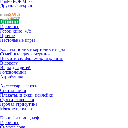
Funko POP Music
Другие фигурки
Герои игр
Герои кино, м/ф
Прочие
Настольные игры
Коллекционные карточные игры
Семейные, для вечеринок
По мотивам фильмов, игр, книг
В дорогу
Игры для детей
Головоломки
Атрибутика
Аксессуары героев
Светильники
Плакаты, значки, наклейки
Сумки, кошельки
Прочая атрибутика
Мягкие игрушки
Герои фильмов, м/ф
Герои игр
Символ года