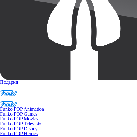
Подарки
Funko POP Animation
Funko POP Games
Funko POP Movies
Funko POP Television
Funko POP Disney
Funko POP Heroes