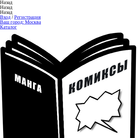
Назад
Назад
Назад
Вход
/
Регистрация
Ваш город:
Москва
Каталог