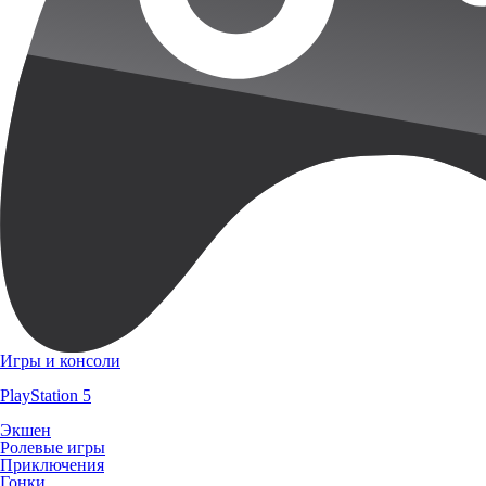
Игры и консоли
PlayStation 5
Экшен
Ролевые игры
Приключения
Гонки