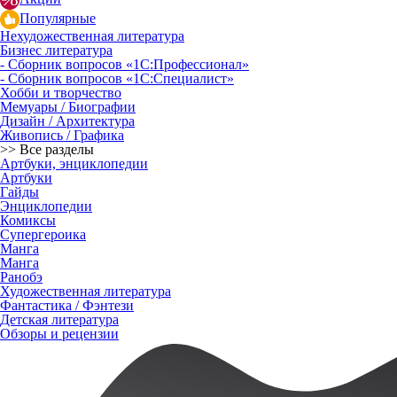
Популярные
Нехудожественная литература
Бизнес литература
- Сборник вопросов «1С:Профессионал»
- Сборник вопросов «1С:Специалист»
Хобби и творчество
Мемуары / Биографии
Дизайн / Архитектура
Живопись / Графика
>> Все разделы
Артбуки, энциклопедии
Артбуки
Гайды
Энциклопедии
Комиксы
Супергероика
Манга
Манга
Ранобэ
Художественная литература
Фантастика / Фэнтези
Детская литература
Обзоры и рецензии