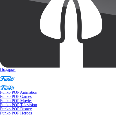
Подарки
Funko POP Animation
Funko POP Games
Funko POP Movies
Funko POP Television
Funko POP Disney
Funko POP Heroes