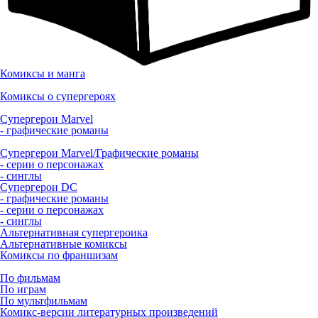
Комиксы и манга
Комиксы о супергероях
Супергерои Marvel
- графические романы
Супергерои Marvel/Графические романы
- серии о персонажах
- синглы
Супергерои DC
- графические романы
- серии о персонажах
- синглы
Альтернативная супергероика
Альтернативные комиксы
Комиксы по франшизам
По фильмам
По играм
По мультфильмам
Комикс-версии литературных произведений