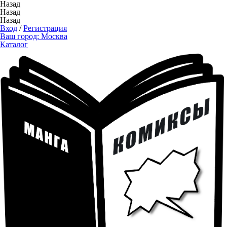
Назад
Назад
Назад
Вход
/
Регистрация
Ваш город:
Москва
Каталог