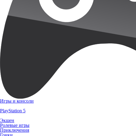
Игры и консоли
PlayStation 5
Экшен
Ролевые игры
Приключения
Гонки