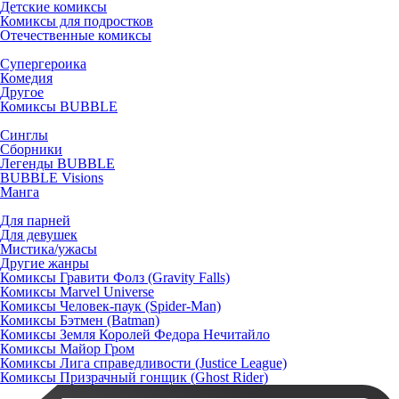
Детские комиксы
Комиксы для подростков
Отечественные комиксы
Супергероика
Комедия
Другое
Комиксы BUBBLE
Синглы
Сборники
Легенды BUBBLE
BUBBLE Visions
Манга
Для парней
Для девушек
Мистика/ужасы
Другие жанры
Комиксы Гравити Фолз (Gravity Falls)
Комиксы Marvel Universe
Комиксы Человек-паук (Spider-Man)
Комиксы Бэтмен (Batman)
Комиксы Земля Королей Федора Нечитайло
Комиксы Майор Гром
Комиксы Лига справедливости (Justice League)
Комиксы Призрачный гонщик (Ghost Rider)