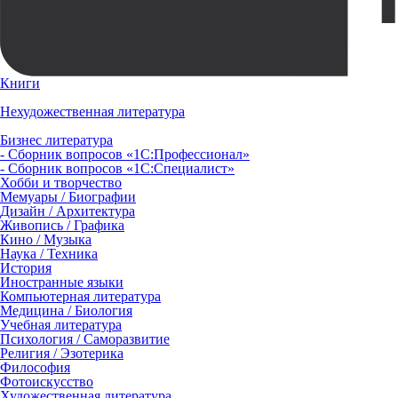
Книги
Нехудожественная литература
Бизнес литература
- Сборник вопросов «1С:Профессионал»
- Сборник вопросов «1С:Специалист»
Хобби и творчество
Мемуары / Биографии
Дизайн / Архитектура
Живопись / Графика
Кино / Музыка
Наука / Техника
История
Иностранные языки
Компьютерная литература
Медицина / Биология
Учебная литература
Психология / Саморазвитие
Религия / Эзотерика
Философия
Фотоискусство
Художественная литература