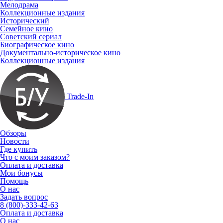
Мелодрама
Коллекционные издания
Исторический
Семейное кино
Советский сериал
Биографическое кино
Документально-историческое кино
Коллекционные издания
Trade-In
Обзоры
Новости
Где купить
Что с моим заказом?
Оплата и доставка
Мои бонусы
Помощь
О нас
Задать вопрос
8 (800)-333-42-63
Оплата и доставка
О нас