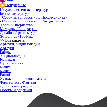
Популярные
Нехудожественная литература
Бизнес литература
- Сборник вопросов «1С:Профессионал»
- Сборник вопросов «1С:Специалист»
Хобби и творчество
Мемуары / Биографии
Дизайн / Архитектура
Живопись / Графика
>> Все разделы
Артбуки, энциклопедии
Артбуки
Гайды
Энциклопедии
Комиксы
Супергероика
Манга
Манга
Ранобэ
Художественная литература
Фантастика / Фэнтези
Детская литература
Обзоры и рецензии