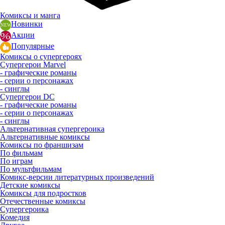
Комиксы и манга
Новинки
Акции
Популярные
Комиксы о супергероях
Супергерои Marvel
- графические романы
- серии о персонажах
- синглы
Супергерои DC
- графические романы
- серии о персонажах
- синглы
Альтернативная супергероика
Альтернативные комиксы
Комиксы по франшизам
По фильмам
По играм
По мультфильмам
Комикс-версии литературных произведений
Детские комиксы
Комиксы для подростков
Отечественные комиксы
Супергероика
Комедия