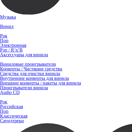
Музыка
Винил
Рок
Поп
Электронная
Рэп / R’n’B
Аксессуары для винила
Виниловые проигрыватели
Конверты / Чистящие средства
Средства для очистки винила
Внутренние конверты для винила
Внешние конверты / пакеты для винила
Проигрыватели винила
Audio CD
Рок
Российская
Поп
Классическая
Саундтреки