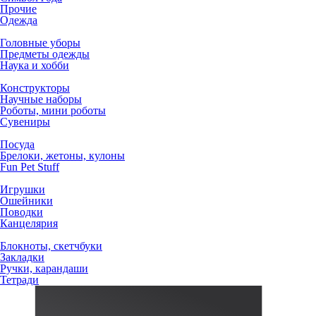
Прочие
Одежда
Головные уборы
Предметы одежды
Наука и хобби
Конструкторы
Научные наборы
Роботы, мини роботы
Сувениры
Посуда
Брелоки, жетоны, кулоны
Fun Pet Stuff
Игрушки
Ошейники
Поводки
Канцелярия
Блокноты, скетчбуки
Закладки
Ручки, карандаши
Тетради