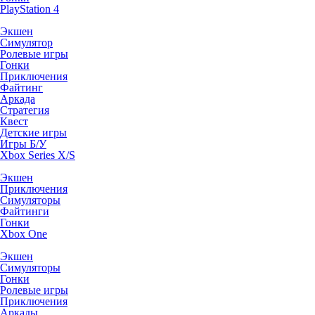
PlayStation 4
Экшен
Симулятор
Ролевые игры
Гонки
Приключения
Файтинг
Аркада
Стратегия
Квест
Детские игры
Игры Б/У
Xbox Series X/S
Экшен
Приключения
Симуляторы
Файтинги
Гонки
Xbox One
Экшен
Симуляторы
Гонки
Ролевые игры
Приключения
Аркады