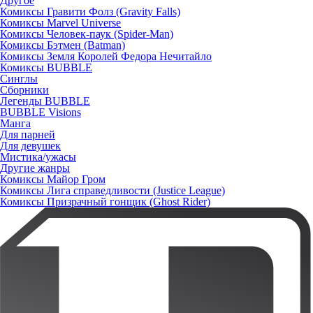
Другое
Комиксы Гравити Фолз (Gravity Falls)
Комиксы Marvel Universe
Комиксы Человек-паук (Spider-Man)
Комиксы Бэтмен (Batman)
Комиксы Земля Королей Федора Нечитайло
Комиксы BUBBLE
Синглы
Сборники
Легенды BUBBLE
BUBBLE Visions
Манга
Для парней
Для девушек
Мистика/ужасы
Другие жанры
Комиксы Майор Гром
Комиксы Лига справедливости (Justice League)
Комиксы Призрачный гонщик (Ghost Rider)