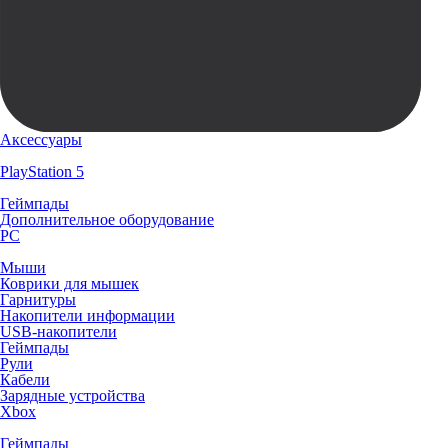
Аксессуары
PlayStation 5
Геймпады
Дополнительное оборудование
PC
Мыши
Коврики для мышек
Гарнитуры
Накопители информации
USB-накопители
Геймпады
Рули
Кабели
Зарядные устройства
Xbox
Геймпады