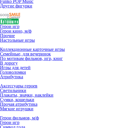
Funko POP Music
Другие фигурки
Герои игр
Герои кино, м/ф
Прочие
Настольные игры
Коллекционные карточные игры
Семейные, для вечеринок
По мотивам фильмов, игр, книг
В дорогу
Игры для детей
Головоломки
Атрибутика
Аксессуары героев
Светильники
Плакаты, значки, наклейки
Сумки, кошельки
Прочая атрибутика
Мягкие игрушки
Герои фильмов, м/ф
Герои игр
Символ года