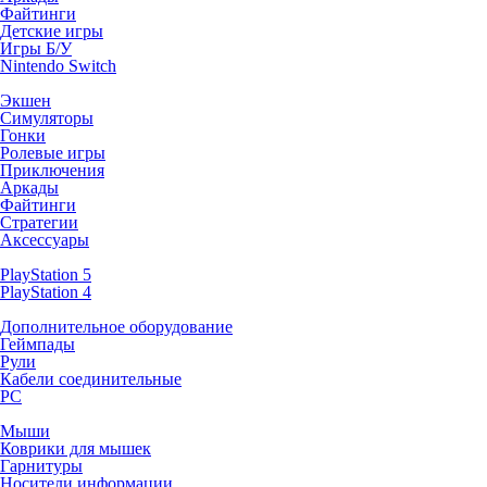
Файтинги
Детские игры
Игры Б/У
Nintendo Switch
Экшен
Симуляторы
Гонки
Ролевые игры
Приключения
Аркады
Файтинги
Стратегии
Аксессуары
PlayStation 5
PlayStation 4
Дополнительное оборудование
Геймпады
Рули
Кабели соединительные
PC
Мыши
Коврики для мышек
Гарнитуры
Носители информации