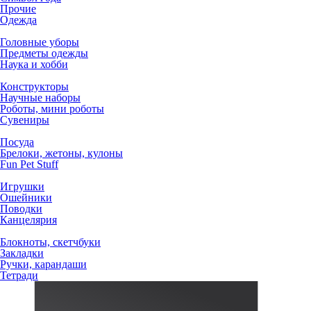
Прочие
Одежда
Головные уборы
Предметы одежды
Наука и хобби
Конструкторы
Научные наборы
Роботы, мини роботы
Сувениры
Посуда
Брелоки, жетоны, кулоны
Fun Pet Stuff
Игрушки
Ошейники
Поводки
Канцелярия
Блокноты, скетчбуки
Закладки
Ручки, карандаши
Тетради