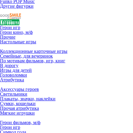
Funko POP Music
Другие фигурки
Герои игр
Герои кино, м/ф
Прочие
Настольные игры
Коллекционные карточные игры
Семейные, для вечеринок
По мотивам фильмов, игр, книг
В дорогу
Игры для детей
Головоломки
Атрибутика
Аксессуары героев
Светильники
Плакаты, значки, наклейки
Сумки, кошельки
Прочая атрибутика
Мягкие игрушки
Герои фильмов, м/ф
Герои игр
Символ года