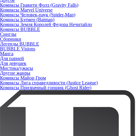
Другое
Комиксы Гравити Фолз (Gravity Falls)
Комиксы Marvel Universe
Комиксы Человек-паук (Spider-Man)
Комиксы Бэтмен (Batman)
Комиксы Земля Королей Федора Нечитайло
Комиксы BUBBLE
Синглы
Сборники
Легенды BUBBLE
BUBBLE Visions
Манга
Для парней
Для девушек
Мистика/ужасы
Другие жанры
Комиксы Майор Гром
Комиксы Лига справедливости (Justice League)
Комиксы Призрачный гонщик (Ghost Rider)