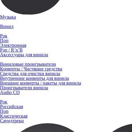
Музыка
Винил
Рок
Поп
Электронная
Рэп / R’n’B
Аксессуары для винила
Виниловые проигрыватели
Конверты / Чистящие средства
Средства для очистки винила
Внутренние конверты для винила
Внешние конверты / пакеты для винила
Проигрыватели винила
Audio CD
Рок
Российская
Поп
Классическая
Саундтреки