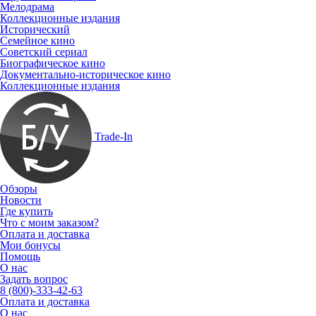
Мелодрама
Коллекционные издания
Исторический
Семейное кино
Советский сериал
Биографическое кино
Документально-историческое кино
Коллекционные издания
Trade-In
Обзоры
Новости
Где купить
Что с моим заказом?
Оплата и доставка
Мои бонусы
Помощь
О нас
Задать вопрос
8 (800)-333-42-63
Оплата и доставка
О нас