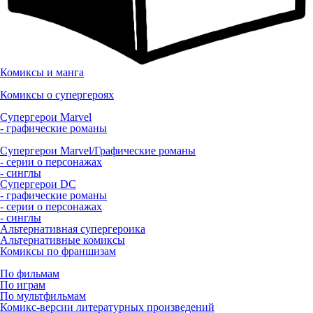
Комиксы и манга
Комиксы о супергероях
Супергерои Marvel
- графические романы
Супергерои Marvel/Графические романы
- серии о персонажах
- синглы
Супергерои DC
- графические романы
- серии о персонажах
- синглы
Альтернативная супергероика
Альтернативные комиксы
Комиксы по франшизам
По фильмам
По играм
По мультфильмам
Комикс-версии литературных произведений