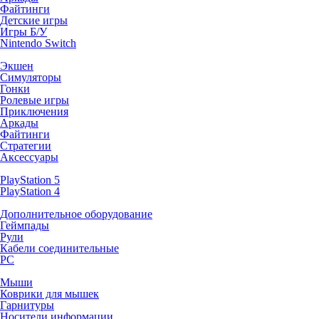
Файтинги
Детские игры
Игры Б/У
Nintendo Switch
Экшен
Симуляторы
Гонки
Ролевые игры
Приключения
Аркады
Файтинги
Стратегии
Аксессуары
PlayStation 5
PlayStation 4
Дополнительное оборудование
Геймпады
Рули
Кабели соединительные
PC
Мыши
Коврики для мышек
Гарнитуры
Носители информации