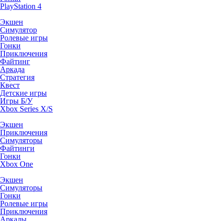
PlayStation 4
Экшен
Симулятор
Ролевые игры
Гонки
Приключения
Файтинг
Аркада
Стратегия
Квест
Детские игры
Игры Б/У
Xbox Series X/S
Экшен
Приключения
Симуляторы
Файтинги
Гонки
Xbox One
Экшен
Симуляторы
Гонки
Ролевые игры
Приключения
Аркады