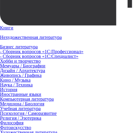
Книги
Нехудожественная литература
Бизнес литература
- Сборник вопросов «1С:Профессионал»
- Сборник вопросов «1С:Специалист»
Хобби и творчество
Мемуары / Биографии
Дизайн / Архитектура
Живопись / Графика
Кино / Музыка
Наука / Техника
История
Иностранные языки
Компьютерная литература
Медицина / Биология
Учебная литература
Психология / Саморазвитие
Религия / Эзотерика
Философия
Фотоискусство
Художественная литература