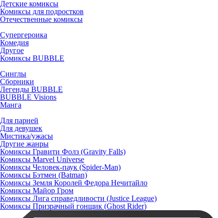
Детские комиксы
Комиксы для подростков
Отечественные комиксы
Супергероика
Комедия
Другое
Комиксы BUBBLE
Синглы
Сборники
Легенды BUBBLE
BUBBLE Visions
Манга
Для парней
Для девушек
Мистика/ужасы
Другие жанры
Комиксы Гравити Фолз (Gravity Falls)
Комиксы Marvel Universe
Комиксы Человек-паук (Spider-Man)
Комиксы Бэтмен (Batman)
Комиксы Земля Королей Федора Нечитайло
Комиксы Майор Гром
Комиксы Лига справедливости (Justice League)
Комиксы Призрачный гонщик (Ghost Rider)