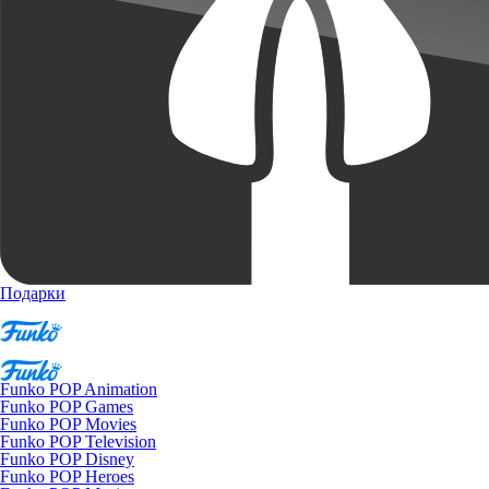
Подарки
Funko POP Animation
Funko POP Games
Funko POP Movies
Funko POP Television
Funko POP Disney
Funko POP Heroes