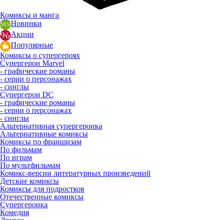
Комиксы и манга
Новинки
Акции
Популярные
Комиксы о супергероях
Супергерои Marvel
- графические романы
- серии о персонажах
- синглы
Супергерои DC
- графические романы
- серии о персонажах
- синглы
Альтернативная супергероика
Альтернативные комиксы
Комиксы по франшизам
По фильмам
По играм
По мультфильмам
Комикс-версии литературных произведений
Детские комиксы
Комиксы для подростков
Отечественные комиксы
Супергероика
Комедия