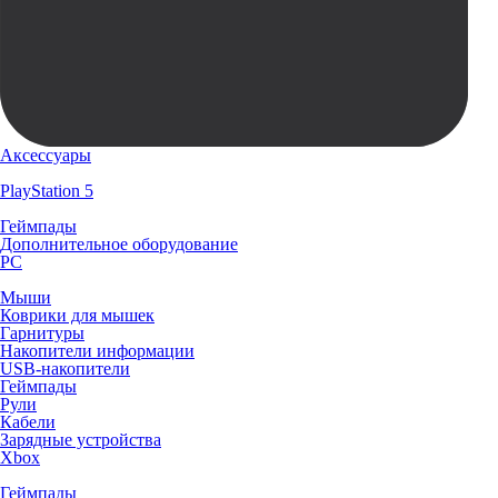
Аксессуары
PlayStation 5
Геймпады
Дополнительное оборудование
PC
Мыши
Коврики для мышек
Гарнитуры
Накопители информации
USB-накопители
Геймпады
Рули
Кабели
Зарядные устройства
Xbox
Геймпады