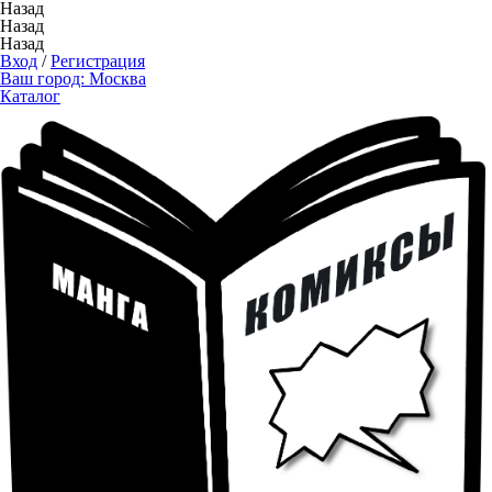
Назад
Назад
Назад
Вход
/
Регистрация
Ваш город:
Москва
Каталог