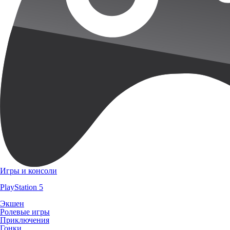
Игры и консоли
PlayStation 5
Экшен
Ролевые игры
Приключения
Гонки