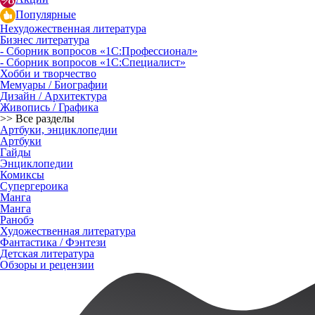
Популярные
Нехудожественная литература
Бизнес литература
- Сборник вопросов «1С:Профессионал»
- Сборник вопросов «1С:Специалист»
Хобби и творчество
Мемуары / Биографии
Дизайн / Архитектура
Живопись / Графика
>> Все разделы
Артбуки, энциклопедии
Артбуки
Гайды
Энциклопедии
Комиксы
Супергероика
Манга
Манга
Ранобэ
Художественная литература
Фантастика / Фэнтези
Детская литература
Обзоры и рецензии