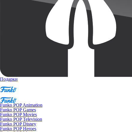
Подарки
Funko POP Animation
Funko POP Games
Funko POP Movies
Funko POP Television
Funko POP Disney
Funko POP Heroes