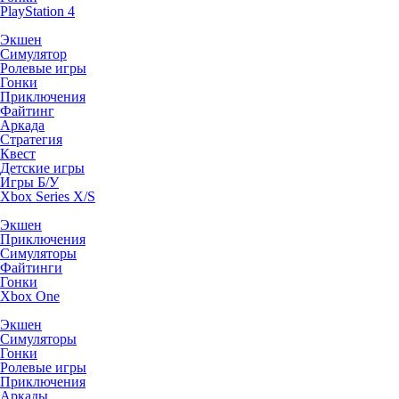
PlayStation 4
Экшен
Симулятор
Ролевые игры
Гонки
Приключения
Файтинг
Аркада
Стратегия
Квест
Детские игры
Игры Б/У
Xbox Series X/S
Экшен
Приключения
Симуляторы
Файтинги
Гонки
Xbox One
Экшен
Симуляторы
Гонки
Ролевые игры
Приключения
Аркады