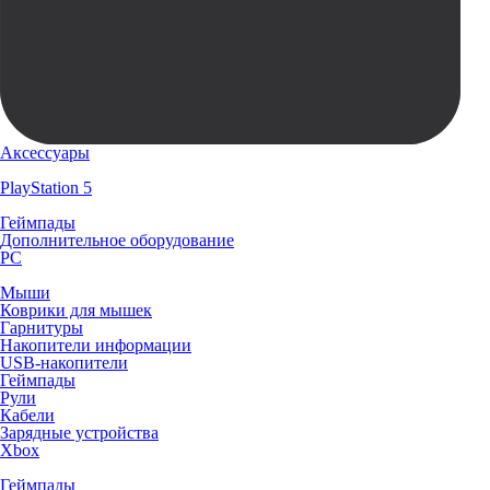
Аксессуары
PlayStation 5
Геймпады
Дополнительное оборудование
PC
Мыши
Коврики для мышек
Гарнитуры
Накопители информации
USB-накопители
Геймпады
Рули
Кабели
Зарядные устройства
Xbox
Геймпады