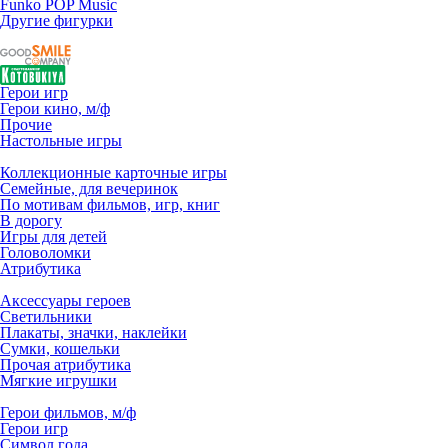
Funko POP Music
Другие фигурки
Герои игр
Герои кино, м/ф
Прочие
Настольные игры
Коллекционные карточные игры
Семейные, для вечеринок
По мотивам фильмов, игр, книг
В дорогу
Игры для детей
Головоломки
Атрибутика
Аксессуары героев
Светильники
Плакаты, значки, наклейки
Сумки, кошельки
Прочая атрибутика
Мягкие игрушки
Герои фильмов, м/ф
Герои игр
Символ года