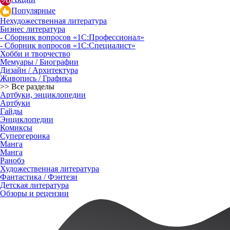
Популярные
Нехудожественная литература
Бизнес литература
- Сборник вопросов «1С:Профессионал»
- Сборник вопросов «1С:Специалист»
Хобби и творчество
Мемуары / Биографии
Дизайн / Архитектура
Живопись / Графика
>> Все разделы
Артбуки, энциклопедии
Артбуки
Гайды
Энциклопедии
Комиксы
Супергероика
Манга
Манга
Ранобэ
Художественная литература
Фантастика / Фэнтези
Детская литература
Обзоры и рецензии