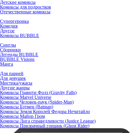
Детские комиксы
Комиксы для подростков
Отечественные комиксы
Супергероика
Комедия
Другое
Комиксы BUBBLE
Синглы
Сборники
Легенды BUBBLE
BUBBLE Visions
Манга
Для парней
Для девушек
Мистика/ужасы
Другие жанры
Комиксы Гравити Фолз (Gravity Falls)
Комиксы Marvel Universe
Комиксы Человек-паук (Spider-Man)
Комиксы Бэтмен (Batman)
Комиксы Земля Королей Федора Нечитайло
Комиксы Майор Гром
Комиксы Лига справедливости (Justice League)
Комиксы Призрачный гонщик (Ghost Rider)