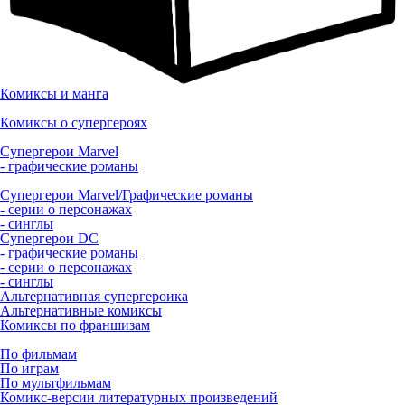
Комиксы и манга
Комиксы о супергероях
Супергерои Marvel
- графические романы
Супергерои Marvel/Графические романы
- серии о персонажах
- синглы
Супергерои DC
- графические романы
- серии о персонажах
- синглы
Альтернативная супергероика
Альтернативные комиксы
Комиксы по франшизам
По фильмам
По играм
По мультфильмам
Комикс-версии литературных произведений