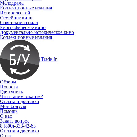
Мелодрама
Коллекционные издания
Исторический
Семейное кино
Советский сериал
Биографическое кино
Документально-историческое кино
Коллекционные издания
Trade-In
Обзоры
Новости
Где купить
Что с моим заказом?
Оплата и доставка
Мои бонусы
Помощь
О нас
Задать вопрос
8 (800)-333-42-63
Оплата и доставка
О нас