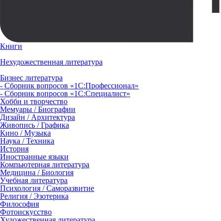
Книги
Нехудожественная литература
Бизнес литература
- Сборник вопросов «1С:Профессионал»
- Сборник вопросов «1С:Специалист»
Хобби и творчество
Мемуары / Биографии
Дизайн / Архитектура
Живопись / Графика
Кино / Музыка
Наука / Техника
История
Иностранные языки
Компьютерная литература
Медицина / Биология
Учебная литература
Психология / Саморазвитие
Религия / Эзотерика
Философия
Фотоискусство
Художественная литература