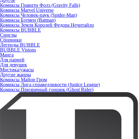
Другое
Комиксы Гравити Фолз (Gravity Falls)
Комиксы Marvel Universe
Комиксы Человек-паук (Spider-Man)
Комиксы Бэтмен (Batman)
Комиксы Земля Королей Федора Нечитайло
Комиксы BUBBLE
Синглы
Сборники
Легенды BUBBLE
BUBBLE Visions
Манга
Для парней
Для девушек
Мистика/ужасы
Другие жанры
Комиксы Майор Гром
Комиксы Лига справедливости (Justice League)
Комиксы Призрачный гонщик (Ghost Rider)