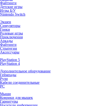
Файтинги
Детские игры
Игры Б/У
Nintendo Switch
Экшен
Симуляторы
Гонки
Ролевые игры
Приключения
Аркады
Файтинги
Стратегии
Аксессуары
PlayStation 5
PlayStation 4
Дополнительное оборудование
Геймпады
Рули
Кабели соединительные
PC
Мыши
Коврики для мышек
Гарнитуры
Носители информации