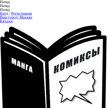
Назад
Назад
Назад
Вход
/
Регистрация
Ваш город:
Москва
Каталог