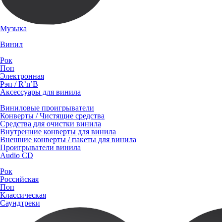
Музыка
Винил
Рок
Поп
Электронная
Рэп / R’n’B
Аксессуары для винила
Виниловые проигрыватели
Конверты / Чистящие средства
Средства для очистки винила
Внутренние конверты для винила
Внешние конверты / пакеты для винила
Проигрыватели винила
Audio CD
Рок
Российская
Поп
Классическая
Саундтреки