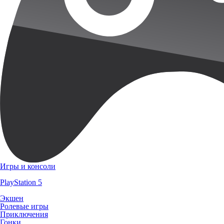
Игры и консоли
PlayStation 5
Экшен
Ролевые игры
Приключения
Гонки