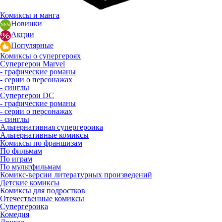
Комиксы и манга
Новинки
Акции
Популярные
Комиксы о супергероях
Супергерои Marvel
- графические романы
- серии о персонажах
- синглы
Супергерои DC
- графические романы
- серии о персонажах
- синглы
Альтернативная супергероика
Альтернативные комиксы
Комиксы по франшизам
По фильмам
По играм
По мультфильмам
Комикс-версии литературных произведений
Детские комиксы
Комиксы для подростков
Отечественные комиксы
Супергероика
Комедия