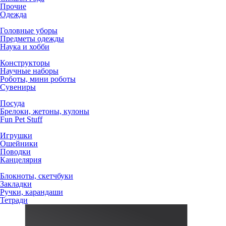
Прочие
Одежда
Головные уборы
Предметы одежды
Наука и хобби
Конструкторы
Научные наборы
Роботы, мини роботы
Сувениры
Посуда
Брелоки, жетоны, кулоны
Fun Pet Stuff
Игрушки
Ошейники
Поводки
Канцелярия
Блокноты, скетчбуки
Закладки
Ручки, карандаши
Тетради