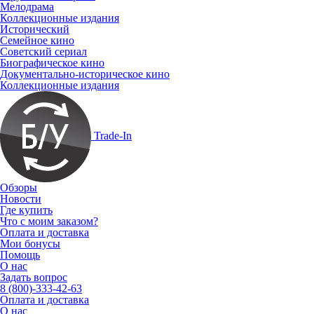
Мелодрама
Коллекционные издания
Исторический
Семейное кино
Советский сериал
Биографическое кино
Документально-историческое кино
Коллекционные издания
Trade-In
Обзоры
Новости
Где купить
Что с моим заказом?
Оплата и доставка
Мои бонусы
Помощь
О нас
Задать вопрос
8 (800)-333-42-63
Оплата и доставка
О нас