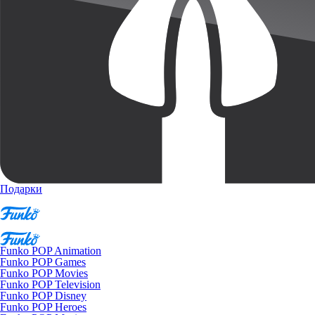
Подарки
Funko POP Animation
Funko POP Games
Funko POP Movies
Funko POP Television
Funko POP Disney
Funko POP Heroes