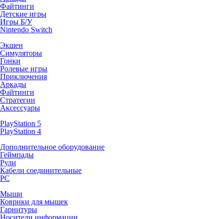
Файтинги
Детские игры
Игры Б/У
Nintendo Switch
Экшен
Симуляторы
Гонки
Ролевые игры
Приключения
Аркады
Файтинги
Стратегии
Аксессуары
PlayStation 5
PlayStation 4
Дополнительное оборудование
Геймпады
Рули
Кабели соединительные
PC
Мыши
Коврики для мышек
Гарнитуры
Носители информации