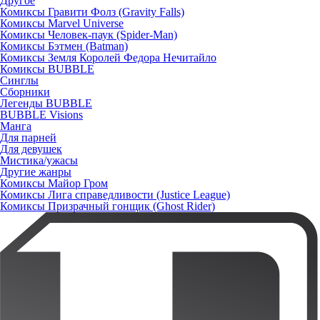
Другое
Комиксы Гравити Фолз (Gravity Falls)
Комиксы Marvel Universe
Комиксы Человек-паук (Spider-Man)
Комиксы Бэтмен (Batman)
Комиксы Земля Королей Федора Нечитайло
Комиксы BUBBLE
Синглы
Сборники
Легенды BUBBLE
BUBBLE Visions
Манга
Для парней
Для девушек
Мистика/ужасы
Другие жанры
Комиксы Майор Гром
Комиксы Лига справедливости (Justice League)
Комиксы Призрачный гонщик (Ghost Rider)