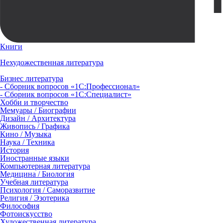
Книги
Нехудожественная литература
Бизнес литература
- Сборник вопросов «1С:Профессионал»
- Сборник вопросов «1С:Специалист»
Хобби и творчество
Мемуары / Биографии
Дизайн / Архитектура
Живопись / Графика
Кино / Музыка
Наука / Техника
История
Иностранные языки
Компьютерная литература
Медицина / Биология
Учебная литература
Психология / Саморазвитие
Религия / Эзотерика
Философия
Фотоискусство
Художественная литература