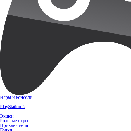
Игры и консоли
PlayStation 5
Экшен
Ролевые игры
Приключения
Гонки