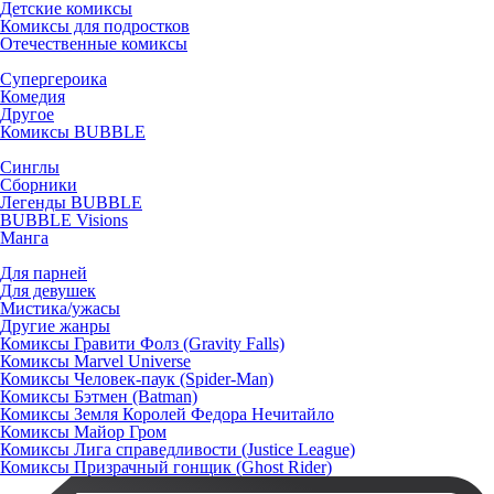
Детские комиксы
Комиксы для подростков
Отечественные комиксы
Супергероика
Комедия
Другое
Комиксы BUBBLE
Синглы
Сборники
Легенды BUBBLE
BUBBLE Visions
Манга
Для парней
Для девушек
Мистика/ужасы
Другие жанры
Комиксы Гравити Фолз (Gravity Falls)
Комиксы Marvel Universe
Комиксы Человек-паук (Spider-Man)
Комиксы Бэтмен (Batman)
Комиксы Земля Королей Федора Нечитайло
Комиксы Майор Гром
Комиксы Лига справедливости (Justice League)
Комиксы Призрачный гонщик (Ghost Rider)