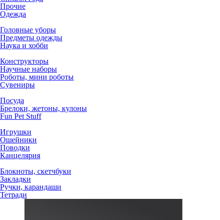
Прочие
Одежда
Головные уборы
Предметы одежды
Наука и хобби
Конструкторы
Научные наборы
Роботы, мини роботы
Сувениры
Посуда
Брелоки, жетоны, кулоны
Fun Pet Stuff
Игрушки
Ошейники
Поводки
Канцелярия
Блокноты, скетчбуки
Закладки
Ручки, карандаши
Тетради