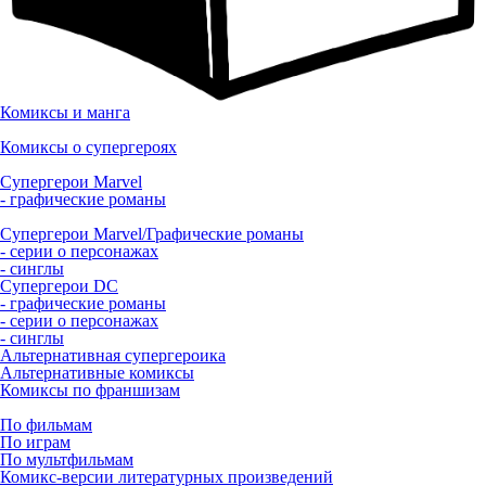
Комиксы и манга
Комиксы о супергероях
Супергерои Marvel
- графические романы
Супергерои Marvel/Графические романы
- серии о персонажах
- синглы
Супергерои DC
- графические романы
- серии о персонажах
- синглы
Альтернативная супергероика
Альтернативные комиксы
Комиксы по франшизам
По фильмам
По играм
По мультфильмам
Комикс-версии литературных произведений