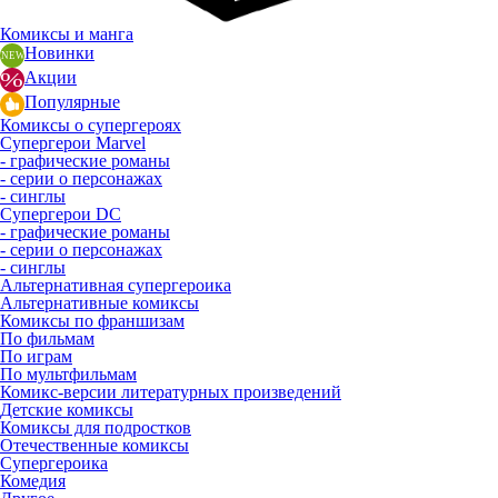
Комиксы и манга
Новинки
Акции
Популярные
Комиксы о супергероях
Супергерои Marvel
- графические романы
- серии о персонажах
- синглы
Супергерои DC
- графические романы
- серии о персонажах
- синглы
Альтернативная супергероика
Альтернативные комиксы
Комиксы по франшизам
По фильмам
По играм
По мультфильмам
Комикс-версии литературных произведений
Детские комиксы
Комиксы для подростков
Отечественные комиксы
Супергероика
Комедия