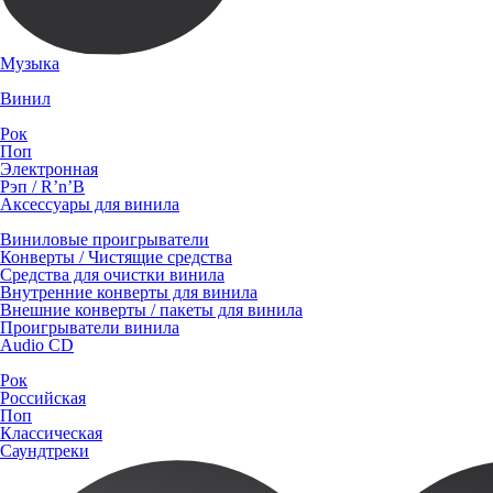
Музыка
Винил
Рок
Поп
Электронная
Рэп / R’n’B
Аксессуары для винила
Виниловые проигрыватели
Конверты / Чистящие средства
Средства для очистки винила
Внутренние конверты для винила
Внешние конверты / пакеты для винила
Проигрыватели винила
Audio CD
Рок
Российская
Поп
Классическая
Саундтреки