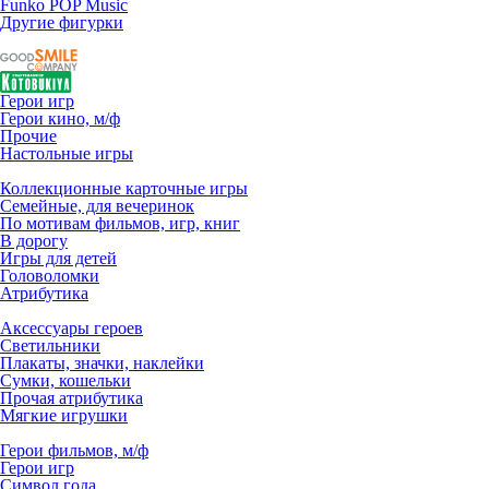
Funko POP Music
Другие фигурки
Герои игр
Герои кино, м/ф
Прочие
Настольные игры
Коллекционные карточные игры
Семейные, для вечеринок
По мотивам фильмов, игр, книг
В дорогу
Игры для детей
Головоломки
Атрибутика
Аксессуары героев
Светильники
Плакаты, значки, наклейки
Сумки, кошельки
Прочая атрибутика
Мягкие игрушки
Герои фильмов, м/ф
Герои игр
Символ года