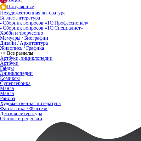
Популярные
Нехудожественная литература
Бизнес литература
- Сборник вопросов «1С:Профессионал»
- Сборник вопросов «1С:Специалист»
Хобби и творчество
Мемуары / Биографии
Дизайн / Архитектура
Живопись / Графика
>> Все разделы
Артбуки, энциклопедии
Артбуки
Гайды
Энциклопедии
Комиксы
Супергероика
Манга
Манга
Ранобэ
Художественная литература
Фантастика / Фэнтези
Детская литература
Обзоры и рецензии