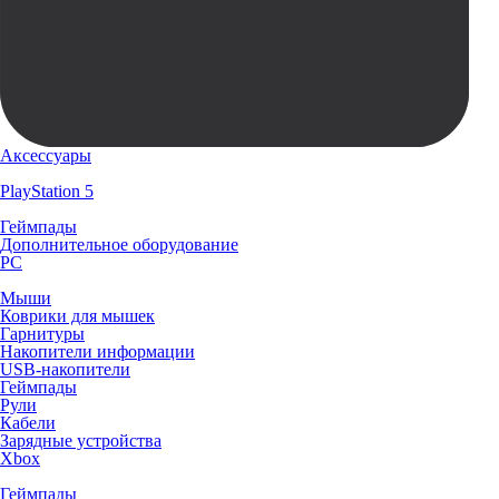
Аксессуары
PlayStation 5
Геймпады
Дополнительное оборудование
PC
Мыши
Коврики для мышек
Гарнитуры
Накопители информации
USB-накопители
Геймпады
Рули
Кабели
Зарядные устройства
Xbox
Геймпады