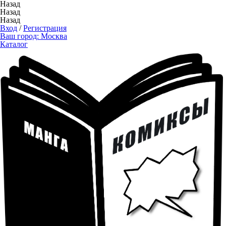
Назад
Назад
Назад
Вход
/
Регистрация
Ваш город:
Москва
Каталог