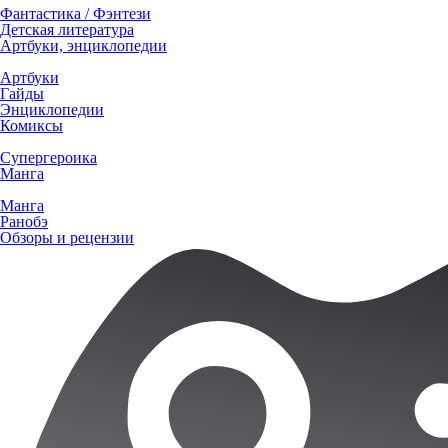
Фантастика / Фэнтези
Детская литература
Артбуки, энциклопедии
Артбуки
Гайды
Энциклопедии
Комиксы
Супергероика
Манга
Манга
Ранобэ
Обзоры и рецензии