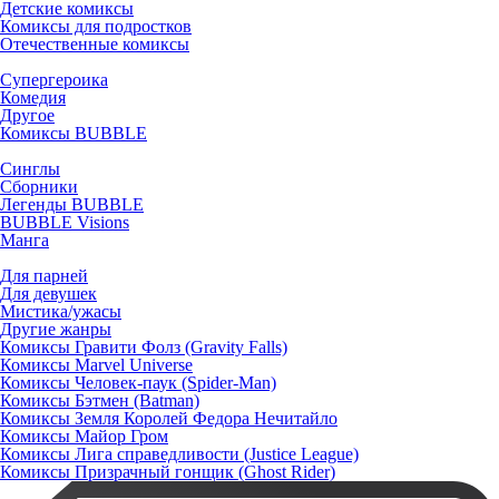
Детские комиксы
Комиксы для подростков
Отечественные комиксы
Супергероика
Комедия
Другое
Комиксы BUBBLE
Синглы
Сборники
Легенды BUBBLE
BUBBLE Visions
Манга
Для парней
Для девушек
Мистика/ужасы
Другие жанры
Комиксы Гравити Фолз (Gravity Falls)
Комиксы Marvel Universe
Комиксы Человек-паук (Spider-Man)
Комиксы Бэтмен (Batman)
Комиксы Земля Королей Федора Нечитайло
Комиксы Майор Гром
Комиксы Лига справедливости (Justice League)
Комиксы Призрачный гонщик (Ghost Rider)