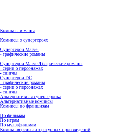
Комиксы и манга
Комиксы о супергероях
Супергерои Marvel
- графические романы
Супергерои Marvel/Графические романы
- серии о персонажах
- синглы
Супергерои DC
- графические романы
- серии о персонажах
- синглы
Альтернативная супергероика
Альтернативные комиксы
Комиксы по франшизам
По фильмам
По играм
По мультфильмам
Комикс-версии литературных произведений