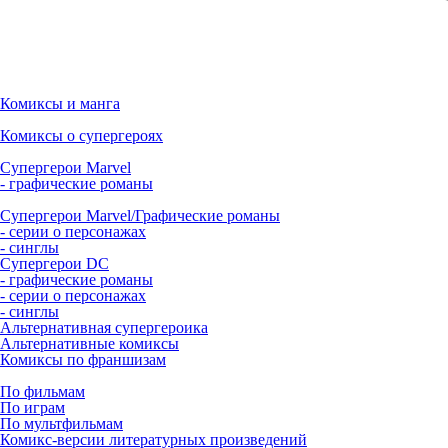
Комиксы и манга
Комиксы о супергероях
Супергерои Marvel
- графические романы
Супергерои Marvel/Графические романы
- серии о персонажах
- синглы
Супергерои DC
- графические романы
- серии о персонажах
- синглы
Альтернативная супергероика
Альтернативные комиксы
Комиксы по франшизам
По фильмам
По играм
По мультфильмам
Комикс-версии литературных произведений