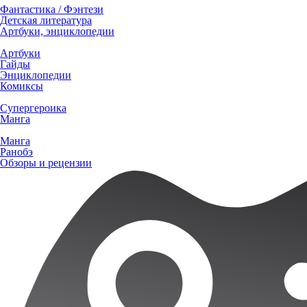
Фантастика / Фэнтези
Детская литература
Артбуки, энциклопедии
Артбуки
Гайды
Энциклопедии
Комиксы
Супергероика
Манга
Манга
Ранобэ
Обзоры и рецензии