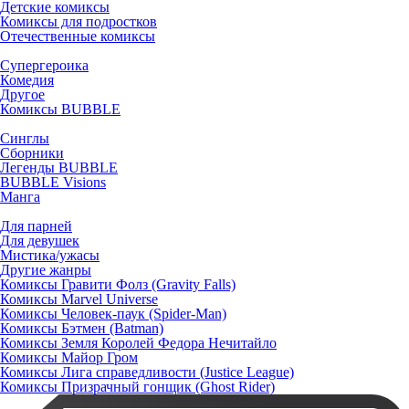
Детские комиксы
Комиксы для подростков
Отечественные комиксы
Супергероика
Комедия
Другое
Комиксы BUBBLE
Синглы
Сборники
Легенды BUBBLE
BUBBLE Visions
Манга
Для парней
Для девушек
Мистика/ужасы
Другие жанры
Комиксы Гравити Фолз (Gravity Falls)
Комиксы Marvel Universe
Комиксы Человек-паук (Spider-Man)
Комиксы Бэтмен (Batman)
Комиксы Земля Королей Федора Нечитайло
Комиксы Майор Гром
Комиксы Лига справедливости (Justice League)
Комиксы Призрачный гонщик (Ghost Rider)